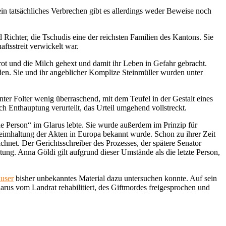
n tatsächliches Verbrechen gibt es allerdings weder Beweise noch
d Richter, die Tschudis eine der reichsten Familien des Kantons. Sie
ftsstreit verwickelt war.
rot und die Milch gehext und damit ihr Leben in Gefahr gebracht.
den. Sie und ihr angeblicher Komplize Steinmüller wurden unter
nter Folter wenig überraschend, mit dem Teufel in der Gestalt eines
Enthauptung verurteilt, das Urteil umgehend vollstreckt.
he Person“ im Glarus lebte. Sie wurde außerdem im Prinzip für
Geheimhaltung der Akten in Europa bekannt wurde. Schon zu ihrer Zeit
chnet. Der Gerichtsschreiber des Prozesses, der spätere Senator
tung. Anna Göldi gilt aufgrund dieser Umstände als die letzte Person,
user
bisher unbekanntes Material dazu untersuchen konnte. Auf sein
rus vom Landrat rehabilitiert, des Giftmordes freigesprochen und