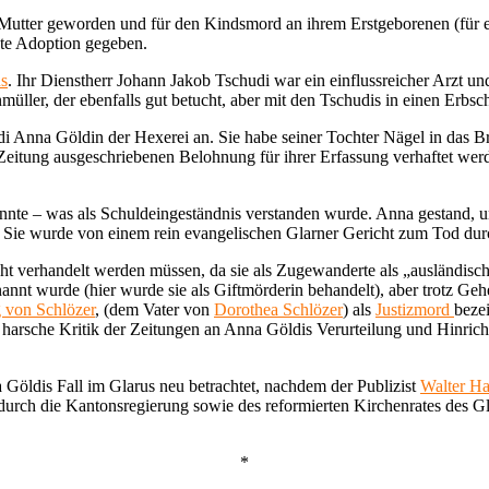
Mutter geworden und für den Kindsmord an ihrem Erstgeborenen (für ei
nnte Adoption gegeben.
s
. Ihr Dienstherr Johann Jakob Tschudi war ein einflussreicher Arzt un
ller, der ebenfalls gut betucht, aber mit den Tschudis in einen Erbscha
di Anna Göldin der Hexerei an. Sie habe seiner Tochter Nägel in das B
Zeitung ausgeschriebenen Belohnung für ihrer Erfassung verhaftet wer
konnte – was als Schuldeingeständnis verstanden wurde. Anna gestand, u
ie wurde von einem rein evangelischen Glarner Gericht zum Tod durch 
cht verhandelt werden müssen, da sie als Zugewanderte als „ausländisc
 genannt wurde (hier wurde sie als Giftmörderin behandelt), aber trotz 
 von Schlözer
, (dem Vater von
Dorothea Schlözer
) als
Justizmord
bezei
e harsche Kritik der Zeitungen an Anna Göldis Verurteilung und Hinrich
 Göldis Fall im Glarus neu betrachtet, nachdem der Publizist
Walter Ha
rch die Kantonsregierung sowie des reformierten Kirchenrates des Gla
*