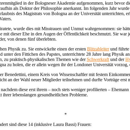
Ehrenmitglied in der Bologneser Akademie aufgenommen, kurz bevor die
fhin als Doktor der Philosophie anerkannt. Im folgenden Jahr wurde s
rlaubnis des Magistrats von Bologna an der Universität unterrichten, erh
Vaters.
eiratete, wurde dies mit Misstrauen und Unmut wahrgenommen: sie hätte 
mit dieser Ehe in den Augen der Öffentlichkeit beschmutzt. Sie war j
nder, von denen fünf überlebten.
en Physik zu. Sie entwickelte einen der ersten
Blitzableiter
und führte 
d unter den Fittichen des Papstes, unterrichtete 28 Jahre lang Physik an 
zen, zu praktisch-physikalischen Themen wie der
Schwerkraft
und der
Hy
logna zu holen, die er allein wegen ihr der Londoner Universität vorzo
der Benedettini, einem Kreis von Wissenschaftler mit festem Einkomm
 nicht an der Wahl neuer Mitglieder teilnehmen und durfte Vorträge erst
, nachdem diese erst ihrem – noch stets weniger profilierten – Ehemann
t ihrer lebenslangen gesundheitlichen Probleme.
*
ert sind diese 14 (inklusive Laura Bassi) Frauen: