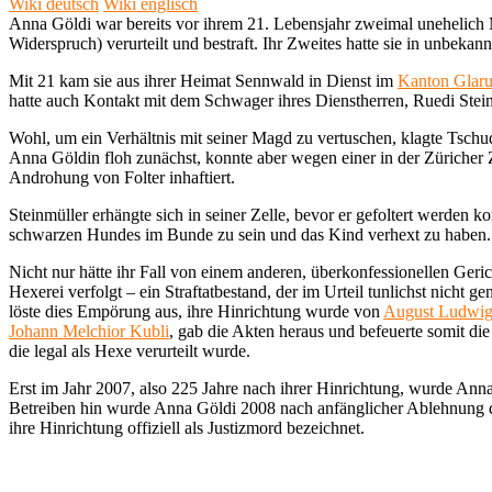
Wiki deutsch
Wiki englisch
Anna Göldi war bereits vor ihrem 21. Lebensjahr zweimal unehelich 
Widerspruch) verurteilt und bestraft. Ihr Zweites hatte sie in unbeka
Mit 21 kam sie aus ihrer Heimat Sennwald in Dienst im
Kanton Glaru
hatte auch Kontakt mit dem Schwager ihres Dienstherren, Ruedi Steinmü
Wohl, um ein Verhältnis mit seiner Magd zu vertuschen, klagte Tschu
Anna Göldin floh zunächst, konnte aber wegen einer in der Züricher 
Androhung von Folter inhaftiert.
Steinmüller erhängte sich in seiner Zelle, bevor er gefoltert werden 
schwarzen Hundes im Bunde zu sein und das Kind verhext zu haben. S
Nicht nur hätte ihr Fall von einem anderen, überkonfessionellen Geri
Hexerei verfolgt – ein Straftatbestand, der im Urteil tunlichst nicht
löste dies Empörung aus, ihre Hinrichtung wurde von
August Ludwig
Johann Melchior Kubli
, gab die Akten heraus und befeuerte somit di
die legal als Hexe verurteilt wurde.
Erst im Jahr 2007, also 225 Jahre nach ihrer Hinrichtung, wurde Anna
Betreiben hin wurde Anna Göldi 2008 nach anfänglicher Ablehnung du
ihre Hinrichtung offiziell als Justizmord bezeichnet.