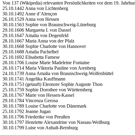
Von 137 (Wikipedia) relevanten Persönlichkeiten vor dem 19. Jahrhun
25.10.1442 Anna von Lichtenberg
30.10.1492 Anne d’Alençon
26.10.1529 Anna von Hessen
30.10.1563 Sophie von Braunschweig-Lüneburg
29.10.1606 Margareta I. von Dassel
29.10.1647 Amalia von Degenfeld
28.10.1667 Maria Anna von der Pfalz
30.10.1668 Sophie Charlotte von Hannover
29.10.1688 Amalia Pachelbel
25.10.1692 Elisabetta Farnese
28.10.1706 Louise Marie Madeleine Fontaine
26.10.1714 Maria Viktoria Pauline von Arenberg
24.10.1739 Anna Amalia von Braunschweig-Wolfenbüttel
30.10.1741 Angelika Kauffmann
29.10.1753 (getauft) Eleonore Sophie Auguste Thon
25.10.1759 Sophie Dorothee von Württemberg
28.10.1767 Marie von Hessen-Kassel
29.10.1784 Vincenza Gerosa
30.10.1789 Louise Charlotte von Dänemark
25.10.1792 Jeanne Jugan
30.10.1796 Friederike von Preußen
30.10.1797 Henriette Alexandrine von Nassau-Weilburg
30.10.1799 Luise von Anhalt-Bernburg