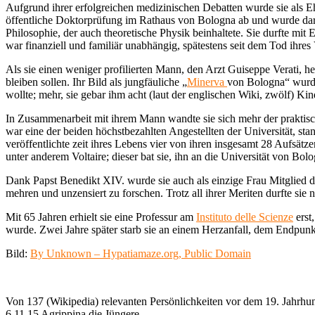
Aufgrund ihrer erfolgreichen medizinischen Debatten wurde sie als 
öffentliche Doktorprüfung im Rathaus von Bologna ab und wurde darau
Philosophie, der auch theoretische Physik beinhaltete. Sie durfte mit E
war finanziell und familiär unabhängig, spätestens seit dem Tod ihres 
Als sie einen weniger profilierten Mann, den Arzt Guiseppe Verati, h
bleiben sollen. Ihr Bild als jungfäuliche „
Minerva
von Bologna“ wurde 
wollte; mehr, sie gebar ihm acht (laut der englischen Wiki, zwölf) Ki
In Zusammenarbeit mit ihrem Mann wandte sie sich mehr der praktisch
war eine der beiden höchstbezahlten Angestellten der Universität, stan
veröffentlichte zeit ihres Lebens vier von ihren insgesamt 28 Aufsät
unter anderem Voltaire; dieser bat sie, ihn an die Universität von Bo
Dank Papst Benedikt XIV. wurde sie auch als einzige Frau Mitglied 
mehren und unzensiert zu forschen. Trotz all ihrer Meriten durfte sie
Mit 65 Jahren erhielt sie eine Professur am
Instituto delle Scienze
erst
wurde. Zwei Jahre später starb sie an einem Herzanfall, dem Endpunk
Bild:
By Unknown – Hypatiamaze.org, Public Domain
Von 137 (Wikipedia) relevanten Persönlichkeiten vor dem 19. Jahrhund
6.11.15 Agrippina die Jüngere