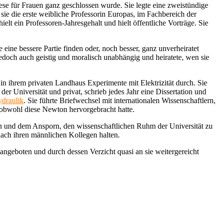
se für Frauen ganz geschlossen wurde. Sie legte eine zweistündige
ie die erste weibliche Professorin Europas, im Fachbereich der
ielt ein Professoren-Jahresgehalt und hielt öffentliche Vorträge. Sie
eine bessere Partie finden oder, noch besser, ganz unverheiratet
edoch auch geistig und moralisch unabhängig und heiratete, wen sie
in ihrem privaten Landhaus Experimente mit Elektrizität durch. Sie
der Universität und privat, schrieb jedes Jahr eine Dissertation und
draulik
. Sie führte Briefwechsel mit internationalen Wissenschaftlern,
g, obwohl diese Newton hervorgebracht hatte.
en und dem Ansporn, den wissenschaftlichen Ruhm der Universität zu
 nach ihren männlichen Kollegen halten.
 angeboten und durch dessen Verzicht quasi an sie weitergereicht