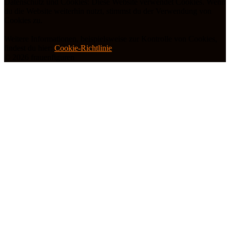
Datenschutz und Cookies: Diese Website verwendet Cookies. Wenn
du die Website weiterhin nutzt, stimmst du der Verwendung von
Cookies zu.
Weitere Informationen, beispielsweise zur Kontrolle von Cookies,
findest du hier:
Cookie-Richtlinie
© 2026 frauenfiguren