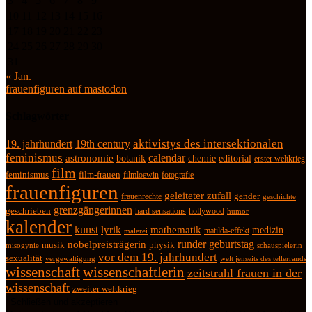
3
4
5
6
7
8
9
10
11
12
13
14
15
16
17
18
19
20
21
22
23
24
25
26
27
28
29
30
31
« Jan.
frauenfiguren auf mastodon
Schlagwörter
19. jahrhundert
19th century
aktivistys des intersektionalen
feminismus
calendar
astronomie
botanik
chemie
editorial
erster weltkrieg
film
feminismus
film-frauen
fotografie
filmloewin
frauenfiguren
geleiteter zufall
frauenrechte
gender
geschichte
grenzgängerinnen
geschrieben
hard sensations
hollywood
humor
kalender
kunst
lyrik
mathematik
medizin
matilda-effekt
malerei
runder geburtstag
nobelpreisträgerin
physik
musik
misogynie
schauspielerin
vor dem 19. jahrhundert
sexualität
vergewaltigung
welt jenseits des tellerrands
wissenschaft
wissenschaftlerin
zeitstrahl frauen in der
wissenschaft
zweiter weltkrieg