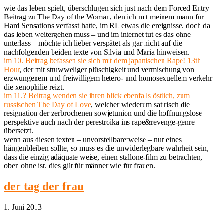
wie das leben spielt, überschlugen sich just nach dem Forced Entry
Beitrag zu The Day of the Woman, den ich mit meinem mann für
Hard Sensations verfasst hatte, im RL etwas die ereignisse. doch da
das leben weitergehen muss – und im internet tut es das ohne
unterlass – möchte ich lieber verspätet als gar nicht auf die
nachfolgenden beiden texte von Silvia und Maria hinweisen.
im 10. Beitrag befassen sie sich mit dem japanischen Rape! 13th
Hour
, der mit struwweliger plüschigkeit und vermischung von
erzwungenem und freiwilligem hetero- und homosexuellem verkehr
die xenophilie reizt.
im 11.? Beitrag wenden sie ihren blick ebenfalls östlich, zum
russischen The Day of Love
, welcher wiederum satirisch die
resignation der zerbrochenen sowjetunion und die hoffnungslose
perspektive auch nach der perestroika ins rape&revenge-genre
übersetzt.
wenn aus diesen texten – unvorstellbarerweise – nur eines
hängenbleiben sollte, so muss es die unwiderlegbare wahrheit sein,
dass die einzig adäquate weise, einen stallone-film zu betrachten,
oben ohne ist. dies gilt für männer wie für frauen.
der tag der frau
1. Juni 2013