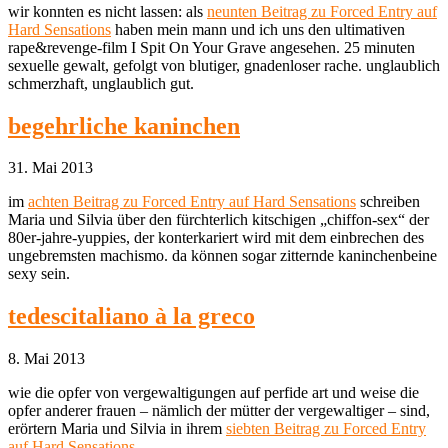
wir konnten es nicht lassen: als
neunten Beitrag zu Forced Entry auf
Hard Sensations
haben mein mann und ich uns den ultimativen
rape&revenge-film I Spit On Your Grave angesehen. 25 minuten
sexuelle gewalt, gefolgt von blutiger, gnadenloser rache. unglaublich
schmerzhaft, unglaublich gut.
begehrliche kaninchen
31. Mai 2013
im
achten Beitrag zu Forced Entry auf Hard Sensations
schreiben
Maria und Silvia über den fürchterlich kitschigen „chiffon-sex“ der
80er-jahre-yuppies, der konterkariert wird mit dem einbrechen des
ungebremsten machismo. da können sogar zitternde kaninchenbeine
sexy sein.
tedescitaliano à la greco
8. Mai 2013
wie die opfer von vergewaltigungen auf perfide art und weise die
opfer anderer frauen – nämlich der mütter der vergewaltiger – sind,
erörtern Maria und Silvia in ihrem
siebten Beitrag zu Forced Entry
auf Hard Sensations
.