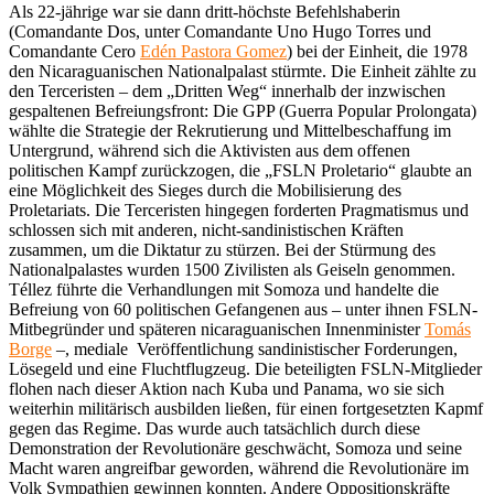
Als 22-jährige war sie dann dritt-höchste Befehlshaberin
(Comandante Dos, unter Comandante Uno Hugo Torres und
Comandante Cero
Edén Pastora Gomez
) bei der Einheit, die 1978
den Nicaraguanischen Nationalpalast stürmte. Die Einheit zählte zu
den Terceristen – dem „Dritten Weg“ innerhalb der inzwischen
gespaltenen Befreiungsfront: Die GPP (Guerra Popular Prolongata)
wählte die Strategie der Rekrutierung und Mittelbeschaffung im
Untergrund, während sich die Aktivisten aus dem offenen
politischen Kampf zurückzogen, die „FSLN Proletario“ glaubte an
eine Möglichkeit des Sieges durch die Mobilisierung des
Proletariats. Die Terceristen hingegen forderten Pragmatismus und
schlossen sich mit anderen, nicht-sandinistischen Kräften
zusammen, um die Diktatur zu stürzen. Bei der Stürmung des
Nationalpalastes wurden 1500 Zivilisten als Geiseln genommen.
Téllez führte die Verhandlungen mit Somoza und handelte die
Befreiung von 60 politischen Gefangenen aus – unter ihnen FSLN-
Mitbegründer und späteren nicaraguanischen Innenminister
Tomás
Borge
–, mediale Veröffentlichung sandinistischer Forderungen,
Lösegeld und eine Fluchtflugzeug. Die beteiligten FSLN-Mitglieder
flohen nach dieser Aktion nach Kuba und Panama, wo sie sich
weiterhin militärisch ausbilden ließen, für einen fortgesetzten Kapmf
gegen das Regime. Das wurde auch tatsächlich durch diese
Demonstration der Revolutionäre geschwächt, Somoza und seine
Macht waren angreifbar geworden, während die Revolutionäre im
Volk Sympathien gewinnen konnten. Andere Oppositionskräfte