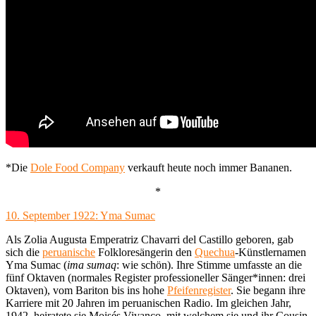
*Die
Dole Food Company
verkauft heute noch immer Bananen.
*
10. September 1922: Yma Sumac
Als Zolia Augusta Emperatriz Chavarri del Castillo geboren, gab
sich die
peruanische
Folkloresängerin den
Quechua
-Künstlernamen
Yma Sumac (
ima sumaq
: wie schön). Ihre Stimme umfasste an die
fünf Oktaven (normales Register professioneller Sänger*innen: drei
Oktaven), vom Bariton bis ins hohe
Pfeifenregister
. Sie begann ihre
Karriere mit 20 Jahren im peruanischen Radio. Im gleichen Jahr,
1942, heiratete sie Moisés Vivanco, mit welchem sie und ihr Cousin