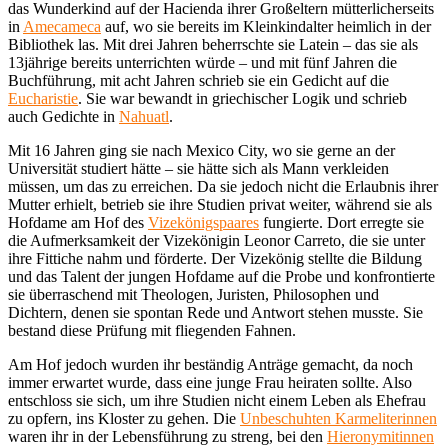
das Wunderkind auf der Hacienda ihrer Großeltern mütterlicherseits
in
Amecameca
auf, wo sie bereits im Kleinkindalter heimlich in der
Bibliothek las. Mit drei Jahren beherrschte sie Latein – das sie als
13jährige bereits unterrichten würde – und mit fünf Jahren die
Buchführung, mit acht Jahren schrieb sie ein Gedicht auf die
Eucharistie
. Sie war bewandt in griechischer Logik und schrieb
auch Gedichte in
Nahuatl
.
Mit 16 Jahren ging sie nach Mexico City, wo sie gerne an der
Universität studiert hätte – sie hätte sich als Mann verkleiden
müssen, um das zu erreichen. Da sie jedoch nicht die Erlaubnis ihrer
Mutter erhielt, betrieb sie ihre Studien privat weiter, während sie als
Hofdame am Hof des
Vizekönigspaares
fungierte. Dort erregte sie
die Aufmerksamkeit der Vizekönigin Leonor Carreto, die sie unter
ihre Fittiche nahm und förderte. Der Vizekönig stellte die Bildung
und das Talent der jungen Hofdame auf die Probe und konfrontierte
sie überraschend mit Theologen, Juristen, Philosophen und
Dichtern, denen sie spontan Rede und Antwort stehen musste. Sie
bestand diese Prüfung mit fliegenden Fahnen.
Am Hof jedoch wurden ihr beständig Anträge gemacht, da noch
immer erwartet wurde, dass eine junge Frau heiraten sollte. Also
entschloss sie sich, um ihre Studien nicht einem Leben als Ehefrau
zu opfern, ins Kloster zu gehen. Die
Unbeschuhten Karmeliterinnen
waren ihr in der Lebensführung zu streng, bei den
Hieronymitinnen