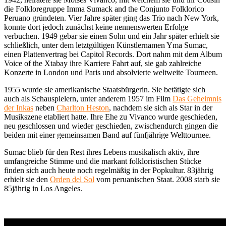
die Folkloregruppe Imma Sumack and the Conjunto Folklorico
Peruano gründeten. Vier Jahre später ging das Trio nach New York,
konnte dort jedoch zunächst keine nennenswerten Erfolge
verbuchen. 1949 gebar sie einen Sohn und ein Jahr später erhielt sie
schließlich, unter dem letztgültigen Künstlernamen Yma Sumac,
einen Plattenvertrag bei Capitol Records. Dort nahm mit dem Album
Voice of the Xtabay ihre Karriere Fahrt auf, sie gab zahlreiche
Konzerte in London und Paris und absolvierte weltweite Tourneen.
1955 wurde sie amerikanische Staatsbürgerin. Sie betätigte sich
auch als Schauspielern, unter anderem 1957 im Film
Das Geheimnis
der Inkas
neben
Charlton Heston
, nachdem sie sich als Star in der
Musikszene etabliert hatte. Ihre Ehe zu Vivanco wurde geschieden,
neu geschlossen und wieder geschieden, zwischendurch gingen die
beiden mit einer gemeinsamen Band auf fünfjährige Welttournee.
Sumac blieb für den Rest ihres Lebens musikalisch aktiv, ihre
umfangreiche Stimme und die markant folkloristischen Stücke
finden sich auch heute noch regelmäßig in der Popkultur. 83jährig
erhielt sie den
Orden del Sol
vom peruanischen Staat. 2008 starb sie
85jährig in Los Angeles.