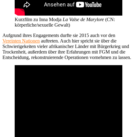
Kurzfilm zu Inna Modja
La Valse de Marylore
(CN:
körperliche/sexuelle Gewalt)
Aufgrund ihres Engagements durfte sie 2015 auch vor den
Vereinten Nationen
auftreten. Auch hier spricht sie über die
Schwierigekeiten vieler afrikanischer Länder mit Bürgerkrieg und
Trockenheit, außerdem über ihre Erfahrungen mit FGM und die
Entscheidung, rekonstruierende Operationen vornehmen zu lassen.