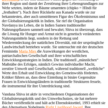
ihrer Region und damit der Zerstörung ihrer Lebensgrundlagen zur
Wehr setzten, indem sie Bäume umarmten (chipko = HIndi für
„festhalten“). Nach ihrer Rückkehr aus Kanada wurde sie zur
bekanntesten, aber auch umstrittenen Figur des Ökofeminismus und
der Globalisierungskritik in Indien. Sie rief die Organisation
Navdanya ins Leben, die in Indien Samen traditioneller
Nahrungspflanzen sammelt und bewahrt; Shiva ist überzeugt, dass
die Lösung für Hunger und Armut nicht in genetisch veränderten
Nahrungsmitteln liegt, sondern in der Rettung und
Wiederentdeckung der natürlichen Diversität, mit der ursprüngliche
Landwirtschaft betrieben wurde. Sie untersuchte mit der deutschen
Feministin
Maria Mies
die Auswirkungen der westlichen,
patriarchalischen Gesellschaft und ihrer wirtschaftlichen
Entwicklungsstrategien in Indien. Die traditionell „männlichen“
Maßstäbe des Erfolges, nämlich Gewinn individueller Macht,
zerstöre Umwelt und Gesellschaft, während traditionell „weibliche“
Werte den Erhalt und Entwicklung des Gemeinwohls förderten.
Kritiker führen an, dass diese Einteilung in binäre Gegensätze
Frauen in Entwicklungsländern in traditionelle Strukturen fessele,
die instrumental für ihre Unterdrückung sind.
Vandana Shiva ist aktiv in verschiedenen Organisationen der
Globalisierungskritik und des Umweltschutzes, sie hat mehrere
Bücher veröffentlicht und hält acht Ehrendoktortitel, 1993 erhielt sie
den Alternativen Nobelpreis
Right Livelihood Award
. Ihre