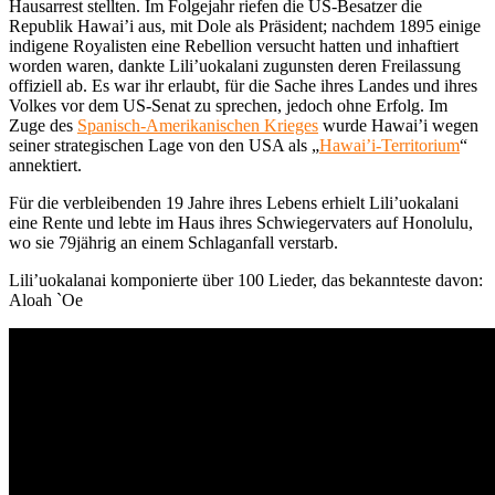
Hausarrest stellten. Im Folgejahr riefen die US-Besatzer die
Republik Hawai’i aus, mit Dole als Präsident; nachdem 1895 einige
indigene Royalisten eine Rebellion versucht hatten und inhaftiert
worden waren, dankte Lili’uokalani zugunsten deren Freilassung
offiziell ab. Es war ihr erlaubt, für die Sache ihres Landes und ihres
Volkes vor dem US-Senat zu sprechen, jedoch ohne Erfolg. Im
Zuge des
Spanisch-Amerikanischen Krieges
wurde Hawai’i wegen
seiner strategischen Lage von den USA als „
Hawai’i-Territorium
“
annektiert.
Für die verbleibenden 19 Jahre ihres Lebens erhielt Lili’uokalani
eine Rente und lebte im Haus ihres Schwiegervaters auf Honolulu,
wo sie 79jährig an einem Schlaganfall verstarb.
Lili’uokalanai komponierte über 100 Lieder, das bekannteste davon:
Aloah `Oe