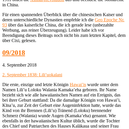
in China.
Für einen spannenden Überblick über die chinesischen Kaiser und
deren unterschiedliche Dynastien empfehle ich die
Geo Epoche Nr.
93
über das kaiserliche China, die ich gerade lese (unbezahlte
Werbung, aus reiner Überzeugung). Leider habe ich vor
Beendigung dieses Beitrags noch nicht bis zum letzten Kapitel, dem
über Cixi, gelesen.
09/2018
4. September 2018
2. September 1838: Lili’uokalani
Die erste, einzige und letzte Königin
Hawai’is
wurde unter dem
Namen Lili’u Loloku Walania Kamaka’eha geboren. Ihr Name
bezieht sich wie alle hawaiianischen Namen auf ein Ereignis, das
bei ihrer Geburt stattfand: Da die damalige Königin von Hawai’i,
Kīna’u, zur Zeit der Geburt eine Augeninfektion hatte, wurde das
Kind von ihr Brennen (Lili’u) Tränend (Loloku) brennender
Schmerz (Walania) wunde Augen (Kamaka’eha) genannt. Wie
ebenfalls in der hawaiianischen Kultur üblich, wurde die Tochter
des Chief und Patriarchen des Hauses Kalākaua und seiner Frau