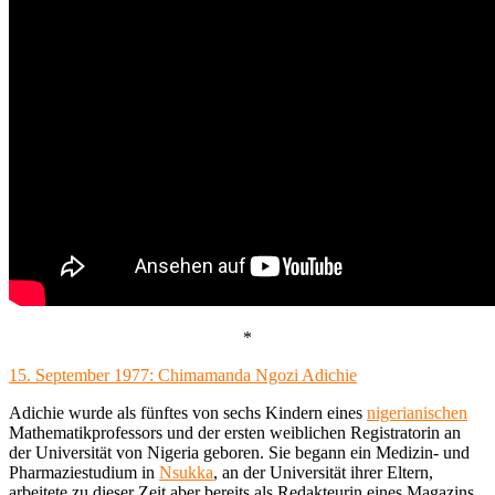
*
15. September 1977: Chimamanda Ngozi Adichie
Adichie wurde als fünftes von sechs Kindern eines
nigerianischen
Mathematikprofessors und der ersten weiblichen Registratorin an
der Universität von Nigeria geboren. Sie begann ein Medizin- und
Pharmaziestudium in
Nsukka
, an der Universität ihrer Eltern,
arbeitete zu dieser Zeit aber bereits als Redakteurin eines Magazins.