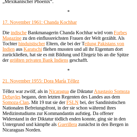
„Mexikanischer Phoenix“.
*
17. November 1961: Chanda Kochhar
Die
indische
Bankmanagerin Chanda Kochhar wird vom
Forbes
Magazine
zu den einflussreichsten Frauen der Welt gezählt. Als
Tochter
hinduistischer
Eltern, die bei der T
eilung Pakistans von
Indien
aus
Karatschi
fliehen mussten und all ihr Eigentum dort
zurückließen, hat sie es mit Bildung und Ehrgeiz bis an die Spitze
der
größten privaten Bank Indiens
geschafft.
*
21. November 1955: Dora María Téllez
Téllez war zwölf, als in
Nicaragua
die Diktatur
Anastasio Somoza
Debayles
begann, dem letzten Regenten des Landes aus dem
Somoza-Clan
. Mit 19 trat sie der
FSLN
bei, der Sandinistischen
Nationalen Befreiungsfront, in der sie schon während ihres
Medizinstudiums zur Kommandantin aufstieg. Da offener
Widerstand in der Diktatur tödlich enden konnte, ging sie in den
Untergrund und kämpfte als
Guerillera
zunächst in den Bergen in
Nicaraguas Norden.