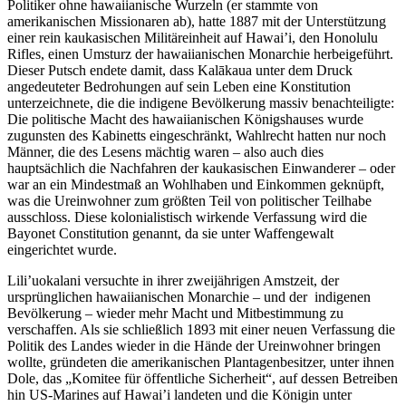
Politiker ohne hawaiianische Wurzeln (er stammte von
amerikanischen Missionaren ab), hatte 1887 mit der Unterstützung
einer rein kaukasischen Militäreinheit auf Hawai’i, den Honolulu
Rifles, einen Umsturz der hawaiianischen Monarchie herbeigeführt.
Dieser Putsch endete damit, dass Kalākaua unter dem Druck
angedeuteter Bedrohungen auf sein Leben eine Konstitution
unterzeichnete, die die indigene Bevölkerung massiv benachteiligte:
Die politische Macht des hawaiianischen Königshauses wurde
zugunsten des Kabinetts eingeschränkt, Wahlrecht hatten nur noch
Männer, die des Lesens mächtig waren – also auch dies
hauptsächlich die Nachfahren der kaukasischen Einwanderer – oder
war an ein Mindestmaß an Wohlhaben und Einkommen geknüpft,
was die Ureinwohner zum größten Teil von politischer Teilhabe
ausschloss. Diese kolonialistisch wirkende Verfassung wird die
Bayonet Constitution genannt, da sie unter Waffengewalt
eingerichtet wurde.
Lili’uokalani versuchte in ihrer zweijährigen Amstzeit, der
ursprünglichen hawaiianischen Monarchie – und der indigenen
Bevölkerung – wieder mehr Macht und Mitbestimmung zu
verschaffen. Als sie schließlich 1893 mit einer neuen Verfassung die
Politik des Landes wieder in die Hände der Ureinwohner bringen
wollte, gründeten die amerikanischen Plantagenbesitzer, unter ihnen
Dole, das „Komitee für öffentliche Sicherheit“, auf dessen Betreiben
hin US-Marines auf Hawai’i landeten und die Königin unter