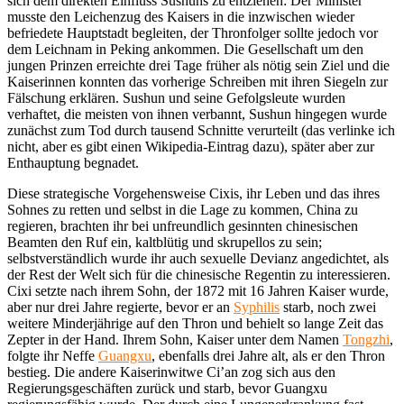
sich dem direkten Einfluss Sushuns zu entziehen: Der Minister
musste den Leichenzug des Kaisers in die inzwischen wieder
befriedete Hauptstadt begleiten, der Thronfolger sollte jedoch vor
dem Leichnam in Peking ankommen. Die Gesellschaft um den
jungen Prinzen erreichte drei Tage früher als nötig sein Ziel und die
Kaiserinnen konnten das vorherige Schreiben mit ihren Siegeln zur
Fälschung erklären. Sushun und seine Gefolgsleute wurden
verhaftet, die meisten von ihnen verbannt, Sushun hingegen wurde
zunächst zum Tod durch tausend Schnitte verurteilt (das verlinke ich
nicht, aber es gibt einen Wikipedia-Eintrag dazu), später aber zur
Enthauptung begnadet.
Diese strategische Vorgehensweise Cixis, ihr Leben und das ihres
Sohnes zu retten und selbst in die Lage zu kommen, China zu
regieren, brachten ihr bei unfreundlich gesinnten chinesischen
Beamten den Ruf ein, kaltblütig und skrupellos zu sein;
selbstverständlich wurde ihr auch sexuelle Devianz angedichtet, als
der Rest der Welt sich für die chinesische Regentin zu interessieren.
Cixi setzte nach ihrem Sohn, der 1872 mit 16 Jahren Kaiser wurde,
aber nur drei Jahre regierte, bevor er an
Syphilis
starb, noch zwei
weitere Minderjährige auf den Thron und behielt so lange Zeit das
Zepter in der Hand. Ihrem Sohn, Kaiser unter dem Namen
Tongzhi
,
folgte ihr Neffe
Guangxu
, ebenfalls drei Jahre alt, als er den Thron
bestieg. Die andere Kaiserinwitwe Ci’an zog sich aus den
Regierungsgeschäften zurück und starb, bevor Guangxu