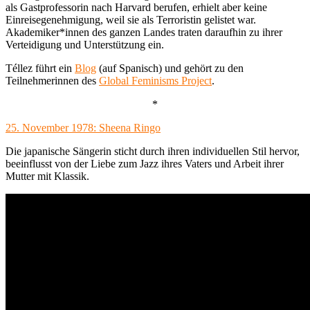
als Gastprofessorin nach Harvard berufen, erhielt aber keine
Einreisegenehmigung, weil sie als Terroristin gelistet war.
Akademiker*innen des ganzen Landes traten daraufhin zu ihrer
Verteidigung und Unterstützung ein.
Téllez führt ein
Blog
(auf Spanisch) und gehört zu den
Teilnehmerinnen des
Global Feminisms Project
.
*
25. November 1978: Sheena Ringo
Die japanische Sängerin sticht durch ihren individuellen Stil hervor,
beeinflusst von der Liebe zum Jazz ihres Vaters und Arbeit ihrer
Mutter mit Klassik.