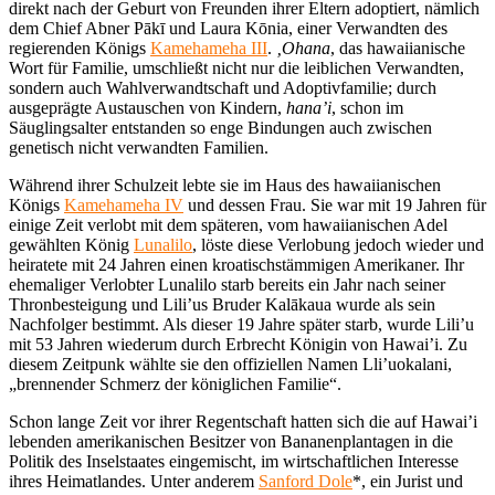
direkt nach der Geburt von Freunden ihrer Eltern adoptiert, nämlich
dem Chief Abner Pākī und Laura Kōnia, einer Verwandten des
regierenden Königs
Kamehameha III
.
‚Ohana
, das hawaiianische
Wort für Familie, umschließt nicht nur die leiblichen Verwandten,
sondern auch Wahlverwandtschaft und Adoptivfamilie; durch
ausgeprägte Austauschen von Kindern,
hana’i
, schon im
Säuglingsalter entstanden so enge Bindungen auch zwischen
genetisch nicht verwandten Familien.
Während ihrer Schulzeit lebte sie im Haus des hawaiianischen
Königs
Kamehameha IV
und dessen Frau. Sie war mit 19 Jahren für
einige Zeit verlobt mit dem späteren, vom hawaiianischen Adel
gewählten König
Lunalilo
, löste diese Verlobung jedoch wieder und
heiratete mit 24 Jahren einen kroatischstämmigen Amerikaner. Ihr
ehemaliger Verlobter Lunalilo starb bereits ein Jahr nach seiner
Thronbesteigung und Lili’us Bruder Kalākaua wurde als sein
Nachfolger bestimmt. Als dieser 19 Jahre später starb, wurde Lili’u
mit 53 Jahren wiederum durch Erbrecht Königin von Hawai’i. Zu
diesem Zeitpunk wählte sie den offiziellen Namen Lli’uokalani,
„brennender Schmerz der königlichen Familie“.
Schon lange Zeit vor ihrer Regentschaft hatten sich die auf Hawai’i
lebenden amerikanischen Besitzer von Bananenplantagen in die
Politik des Inselstaates eingemischt, im wirtschaftlichen Interesse
ihres Heimatlandes. Unter anderem
Sanford Dole
*, ein Jurist und