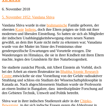
6. November 2018
5. November 1952: Vandana Shiva
Vandana Shiva wurde in eine
brahmanische
Familie geboren, der
obersten
Kaste
Indiens
, doch ihre Eltern prägten sie früh mit ihrer
modernen und liberalen Einstellung. So hatten sie sich als Mitglieder
der indischen Unabhängigkeitsbewegung einen neuen Namen
gewählt, an dem ihre Kaste nicht mehr zu erkennen war; Vanadana
wurde von der Mutter im Sinne des Feminismus ohne
genderspezifische Erwartungen und Vorurteile erzogen. Die
Wanderungen im Himalaya, die sie in ihrer Kindheit mit ihren Eltern
machte, legten den Grundstein für ihre Naturbezogenheit.
Sie studierte zunächst Physik, mit Albert Einstein als Vorbild, doch
bei der Arbeit an einem Brutreaktor im
Bhabha Atomic Research
Centre
entwickelte sie eine Vorstellung von der Gefahr radioaktiver
Strahlung und schloss ein Studium der Wissenschaftsphilosophie in
Kanada an. Nach abgeschlossenem Studium wurde sie Professorin
an einem Institut in Bangalore, dass interdisziplinäre Forschung auf
den Gebieten Technik, Umwelt und Politik betreibt.
Shiva war in ihrer indischen Studienzeit aktiv in der
Chipko-
Bewegung
, in der sich indische Frauen gegen die Abholzung in