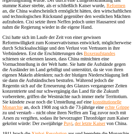
regierungsfähig wurde. Der durch eine Lungenerkrankung fast
stumme Kaiser strebte, als er schließlich Kaiser wurde,
Reformen
an, die China wahrscheinlich ermöglicht hätten, den wirtschaftlichen
und technologischen Rückstand gegenüber den westlichen Mächten
aufzuholen. Cixi setzte ihren Neffen jedoch unter Hausarrest und
nahm die Regierung wieder in die eigene Hand.
Cixi hatte sich im Laufe der Zeit von einer gewissen
Reformwilligkeit zum Konservativismus entwickelt, möglicherweise
durch Schicksalsschläge und den Verlust von Vertrauen in ihre
Verbündeten. Erst die Erschütterungen des
Boxeraufstandes
schienen sie erkennen lassen, dass China mitnichten eine
Vormachtstellung in der Welt hatte. Sie hatte die Aufstände gegen
die Ausländer im Land gebilligt und unterstützt, da sie von ihren
eigenen Makeln ablenkten; nach der blutigen Niederschlagung ließ
sie dann die Aufständischen bestrafen. Während jedoch die
Regentin sich auf die Erneuerung des Glanzes vergangener Zeiten
konzentrierte und nur schwergängig das Land für die Zukunft
vorbereitete, griffen die Westmächte nach immer mehr Territotium.
Sie kündete zwar noch die Umstellung auf eine
konstitutionelle
Monarchie
an, doch 1908 zog sich die 73-jährige eine
echte Grippe
zu und verstarb – nicht ohne ihren Neffen am Tag zuvor noch mit
Arsen zu vergiften, sodass ihr bevorzugter Thronfolger zum Kaiser
gekrönt würde: Der zweijährige
Puyi
,
der letzte Kaiser
von China.
1911 brach die
Xinhai-Revolution
aus und beendete die Monarchie