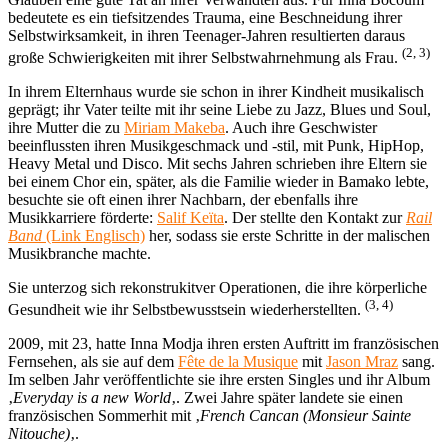
bedeutete es ein tiefsitzendes Trauma, eine Beschneidung ihrer
Selbstwirksamkeit, in ihren Teenager-Jahren resultierten daraus
(2, 3)
große Schwierigkeiten mit ihrer Selbstwahrnehmung als Frau.
In ihrem Elternhaus wurde sie schon in ihrer Kindheit musikalisch
geprägt; ihr Vater teilte mit ihr seine Liebe zu Jazz, Blues und Soul,
ihre Mutter die zu
Miriam Makeba
. Auch ihre Geschwister
beeinflussten ihren Musikgeschmack und -stil, mit Punk, HipHop,
Heavy Metal und Disco. Mit sechs Jahren schrieben ihre Eltern sie
bei einem Chor ein, später, als die Familie wieder in Bamako lebte,
besuchte sie oft einen ihrer Nachbarn, der ebenfalls ihre
Musikkarriere förderte:
Salif Keïta
. Der stellte den Kontakt zur
Rail
Band
(Link Englisch)
her, sodass sie erste Schritte in der malischen
Musikbranche machte.
Sie unterzog sich rekonstrukitver Operationen, die ihre körperliche
(3, 4)
Gesundheit wie ihr Selbstbewusstsein wiederherstellten.
2009, mit 23, hatte Inna Modja ihren ersten Auftritt im französischen
Fernsehen, als sie auf dem
Fête de la Musique
mit
Jason Mraz
sang.
Im selben Jahr veröffentlichte sie ihre ersten Singles und ihr Album
‚
Everyday is a new World
‚. Zwei Jahre später landete sie einen
französischen Sommerhit mit ‚
French Cancan (Monsieur Sainte
Nitouche)
‚.