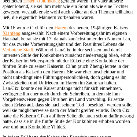
beendeten
Ersten Opiumkrieg
geraten waren. Ihr Vater äußerte
später lobend, sie sei ihm mehr wie ein Sohn als wie eine Tochter
gewesen, weshalb er sie wohl auch später an den Themen teilhaben
ließ, die eigentlich Männern vorbehalten waren.
Mit 16 wurde Cixi für den
Harem
des neuen, 19-jährigen Kaisers
Xianfeng
ausgewählt. Nach einem Vorbereitungsjahr im eigenen
Haushalt betrat sie mit 17, damals zunächst unter dem Namen Lan,
für das zweite Vorbereitungsjahr und den Rest ihres Lebens die
Verbotene Stadt
. Während Lan/Cixi in der sechsten und damit
untersten Stufe der Konkubinen zunächst niederrangig blieb, erhob
der Kaiser im Widerspruch mit der Etikette eine Konkubine der
fünften Stufe zu seiner Kaiserin: Ci’an (auch Zheng) leitete in der
Position als Kaiserin den Harem. Sie war eher unscheinbar und
nicht unbedingt eine Führungspersönlichkeit, doch gelang es ihr,
Zwistigkeiten und Unfrieden im Harem im Zaum zu halten.
Lan/Cixi konnte den Kaiser anfangs nicht für sich einnehmen,
verärgerte ihn eher noch durch ein Schreiben, in dem sie ihm
Vorgehensweisen gegen Unruhen im Land vorschlug. Er setzte
einen Erlass auf, dass sie nach seinem Tod „beseitigt“ werden solle,
weil sie möglicherweise nach der Macht greifen würde. Doch Cixi
hatte die Kaiserin Ci’an auf ihrer Seite, die auch schon dafür gesorgt
hatte, dass sie in die fünfte Stufe der Konkubinen erhoben worden
war und nun Konkubine Yi hieß.