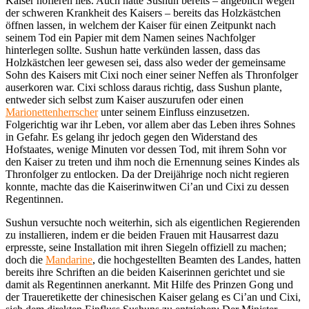
Kaiser hofieren ließ. Auch hatte Sushun bereits – angeblich wegen
der schweren Krankheit des Kaisers – bereits das Holzkästchen
öffnen lassen, in welchem der Kaiser für einen Zeitpunkt nach
seinem Tod ein Papier mit dem Namen seines Nachfolger
hinterlegen sollte. Sushun hatte verkünden lassen, dass das
Holzkästchen leer gewesen sei, dass also weder der gemeinsame
Sohn des Kaisers mit Cixi noch einer seiner Neffen als Thronfolger
auserkoren war. Cixi schloss daraus richtig, dass Sushun plante,
entweder sich selbst zum Kaiser auszurufen oder einen
Marionettenherrscher
unter seinem Einfluss einzusetzen.
Folgerichtig war ihr Leben, vor allem aber das Leben ihres Sohnes
in Gefahr. Es gelang ihr jedoch gegen den Widerstand des
Hofstaates, wenige Minuten vor dessen Tod, mit ihrem Sohn vor
den Kaiser zu treten und ihm noch die Ernennung seines Kindes als
Thronfolger zu entlocken. Da der Dreijährige noch nicht regieren
konnte, machte das die Kaiserinwitwen Ci’an und Cixi zu dessen
Regentinnen.
Sushun versuchte noch weiterhin, sich als eigentlichen Regierenden
zu installieren, indem er die beiden Frauen mit Hausarrest dazu
erpresste, seine Installation mit ihren Siegeln offiziell zu machen;
doch die
Mandarine
, die hochgestellten Beamten des Landes, hatten
bereits ihre Schriften an die beiden Kaiserinnen gerichtet und sie
damit als Regentinnen anerkannt. Mit Hilfe des Prinzen Gong und
der Traueretikette der chinesischen Kaiser gelang es Ci’an und Cixi,