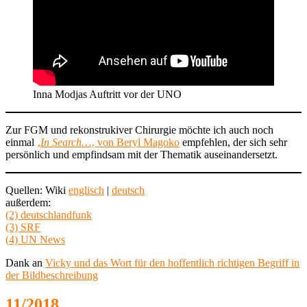
Inna Modjas Auftritt vor der UNO
Zur FGM und rekonstrukiver Chirurgie möchte ich auch noch
einmal
‚
In Search…
‚ von Beryl Magoko
empfehlen, der sich sehr
persönlich und empfindsam mit der Thematik auseinandersetzt.
Quellen: Wiki
englisch
|
deutsch
außerdem:
(2) deutschlandfunk
(3) SRF
(4) UN News
Dank an
Vicky und das Wort für den hoffentlich richtigen Begriff in
der Bildbeschreibung
11/2018