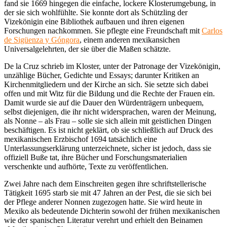
fand sie 1669 hingegen die einfache, lockere Klosterumgebung, in
der sie sich wohlfühlte. Sie konnte dort als Schützling der
Vizekönigin eine Bibliothek aufbauen und ihren eigenen
Forschungen nachkommen. Sie pflegte eine Freundschaft mit
Carlos
de Sigüenza y Góngora
, einem anderen mexikansichen
Universalgelehrten, der sie über die Maßen schätzte.
De la Cruz schrieb im Kloster, unter der Patronage der Vizekönigin,
unzählige Bücher, Gedichte und Essays; darunter Kritiken an
Kirchenmitgliedern und der Kirche an sich. Sie setzte sich dabei
offen und mit Witz für die Bildung und die Rechte der Frauen ein.
Damit wurde sie auf die Dauer den Würdenträgern unbequem,
selbst diejenigen, die ihr nicht widersprachen, waren der Meinung,
als Nonne – als Frau – solle sie sich allein mit geistlichen Dingen
beschäftigen. Es ist nicht geklärt, ob sie schließlich auf Druck des
mexikanischen Erzbischof 1694 tatsächlich eine
Unterlassungserklärung unterzeichnete, sicher ist jedoch, dass sie
offiziell Buße tat, ihre Bücher und Forschungsmaterialien
verschenkte und aufhörte, Texte zu veröffentlichen.
Zwei Jahre nach dem Einschreiten gegen ihre schriftstellerische
Tätigkeit 1695 starb sie mit 47 Jahren an der Pest, die sie sich bei
der Pflege anderer Nonnen zugezogen hatte. Sie wird heute in
Mexiko als bedeutende Dichterin sowohl der frühen mexikanischen
wie der spanischen Literatur verehrt und erhielt den Beinamen