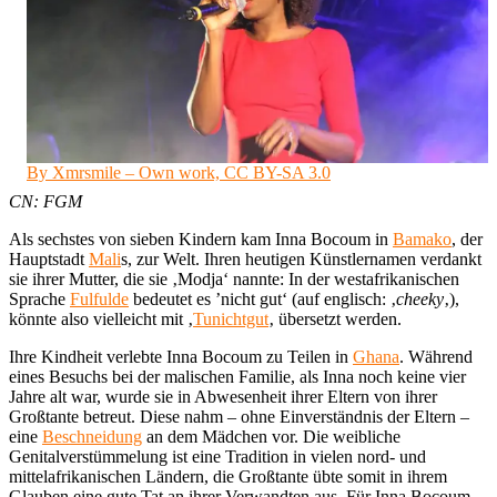
By Xmrsmile – Own work, CC BY-SA 3.0
CN: FGM
Als sechstes von sieben Kindern kam Inna Bocoum in
Bamako
, der
Hauptstadt
Mali
s, zur Welt. Ihren heutigen Künstlernamen verdankt
sie ihrer Mutter, die sie ‚Modja‘ nannte: In der westafrikanischen
Sprache
Fulfulde
bedeutet es ’nicht gut‘ (auf englisch: ‚
cheeky
‚),
könnte also vielleicht mit ‚
Tunichtgut
‚ übersetzt werden.
Ihre Kindheit verlebte Inna Bocoum zu Teilen in
Ghana
. Während
eines Besuchs bei der malischen Familie, als Inna noch keine vier
Jahre alt war, wurde sie in Abwesenheit ihrer Eltern von ihrer
Großtante betreut. Diese nahm – ohne Einverständnis der Eltern –
eine
Beschneidung
an dem Mädchen vor. Die weibliche
Genitalverstümmelung ist eine Tradition in vielen nord- und
mittelafrikanischen Ländern, die Großtante übte somit in ihrem
Glauben eine gute Tat an ihrer Verwandten aus. Für Inna Bocoum