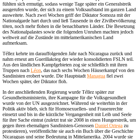
fühlten sich ermutigt, sodass wenige Tage später ein Generalstreik
ausgerufen wurde, der sich zu einem Volksaufstand im ganzen Land
ausweitete. Nach zwei Wochen griff der Diktator Somoza mit der
Nationalgarde hart durch und ließ Tausende in der Zivilbevölkerung
töten, noch mehr flohen in die benachbarten Länder. Die Besetzung
des Nationalpalastes sowie die folgenden Unruhen machten jedoch
weltweit auf die Zustände im mittelamerikanischen Land
aufmerksam.
Téllez kehrte im darauffolgenden Jahr nach Nicaragua zurück und
nahm erneut am Guerillakrieg der wieder konsolidierten FSLN teil.
Aus den ländlichen Kampfgebieten zog sie schließlich mit ihren
Truppen nach
Léon
, das nach sechs Wochen Häuserkampf von den
Sandinisten erobert wurde. Die Hauptstadt
Managua
fiel zwei
Wochen später, der Diktator floh.
In der anschließenden Regierung wurde Téllez später zur
Gesundheitsministerin, ihre Kampagne für die Volksgesundheit
wurde von der UN ausgezeichnet. Während sie weiterhin in der
Politik aktiv blieb, sich für Homosexuellen- und Frauenrechte
einsetzt und bis in die kürzliche Vergangenheit mit Leib und Seele
für ihre Sache eintrat (zuletzt trat sie 2008 in einen Hungerstreik, um
gegen ihren ehemaligen Sandinisten-Genossen
Daniel Ortega
zu
protestieren), veröffentlichte sie auch ein Buch über die Geschichte
Nicaraguas und seine Bedeutung in Mittelamerika. 2004 wurde sie