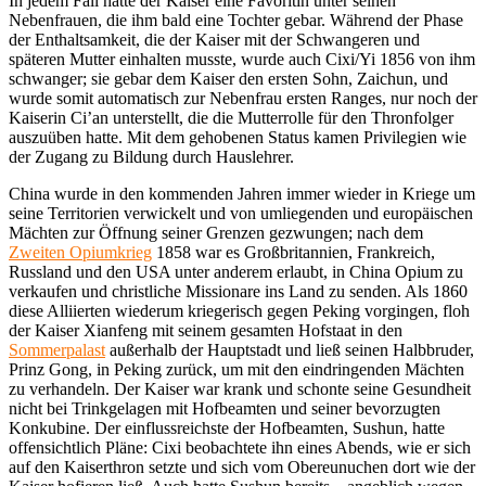
In jedem Fall hatte der Kaiser eine Favoritin unter seinen
Nebenfrauen, die ihm bald eine Tochter gebar. Während der Phase
der Enthaltsamkeit, die der Kaiser mit der Schwangeren und
späteren Mutter einhalten musste, wurde auch Cixi/Yi 1856 von ihm
schwanger; sie gebar dem Kaiser den ersten Sohn, Zaichun, und
wurde somit automatisch zur Nebenfrau ersten Ranges, nur noch der
Kaiserin Ci’an unterstellt, die die Mutterrolle für den Thronfolger
auszuüben hatte. Mit dem gehobenen Status kamen Privilegien wie
der Zugang zu Bildung durch Hauslehrer.
China wurde in den kommenden Jahren immer wieder in Kriege um
seine Territorien verwickelt und von umliegenden und europäischen
Mächten zur Öffnung seiner Grenzen gezwungen; nach dem
Zweiten Opiumkrieg
1858 war es Großbritannien, Frankreich,
Russland und den USA unter anderem erlaubt, in China Opium zu
verkaufen und christliche Missionare ins Land zu senden. Als 1860
diese Alliierten wiederum kriegerisch gegen Peking vorgingen, floh
der Kaiser Xianfeng mit seinem gesamten Hofstaat in den
Sommerpalast
außerhalb der Hauptstadt und ließ seinen Halbbruder,
Prinz Gong, in Peking zurück, um mit den eindringenden Mächten
zu verhandeln. Der Kaiser war krank und schonte seine Gesundheit
nicht bei Trinkgelagen mit Hofbeamten und seiner bevorzugten
Konkubine. Der einflussreichste der Hofbeamten, Sushun, hatte
offensichtlich Pläne: Cixi beobachtete ihn eines Abends, wie er sich
auf den Kaiserthron setzte und sich vom Obereunuchen dort wie der