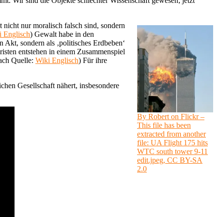
t. Wir sind die Objekte schlechter Wissenschaft gewesen; jetzt
 nicht nur moralisch falsch sind, sondern
i Englisch
) Gewalt habe in den
n Akt, sondern als ‚politisches Erdbeben‘
oristen entstehen in einem Zusammenspiel
ach Quelle:
Wiki Englisch
) Für ihre
ichen Gesellschaft nähert, insbesondere
By Robert on Flickr –
This file has been
extracted from another
file: UA Flight 175 hits
WTC south tower 9-11
edit.jpeg, CC BY-SA
2.0