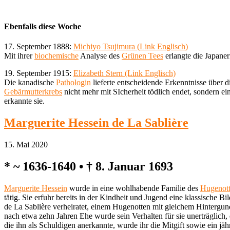
Ebenfalls diese Woche
17. September 1888:
Michiyo Tsujimura (Link Englisch)
Mit ihrer
biochemische
Analyse des
Grünen Tees
erlangte die Japaner
19. September 1915:
Elizabeth Stern (Link Englisch)
Die kanadische
Pathologin
lieferte entscheidende Erkenntnisse übe
Gebärmutterkrebs
nicht mehr mit SIcherheit tödlich endet, sondern 
erkannte sie.
Marguerite Hessein de La Sablière
15. Mai 2020
* ~ 1636-1640 • † 8. Januar 1693
Marguerite Hessein
wurde in eine wohlhabende Familie des
Hugenot
tätig. Sie erfuhr bereits in der Kindheit und Jugend eine klassische 
de La Sablière verheiratet, einem Hugenotten mit gleichem Hintergun
nach etwa zehn Jahren Ehe wurde sein Verhalten für sie unerträglich,
die ihn als Schuldigen anerkannte, wurde ihr die Mitgift sowie ein jähr