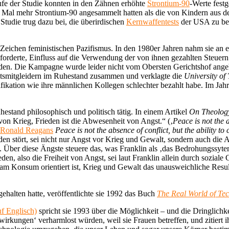
ufe der Studie konnten in den Zähnen erhöhte
Strontium-90
-Werte festg
 Mal mehr Strontium-90 angesammelt hatten als die von Kindern aus de
Studie trug dazu bei, die überirdischen
Kernwaffentests
der USA zu bee
im Zeichen feministischen Pazifismus. In den 1980er Jahren nahm sie an
forderte, Einfluss auf die Verwendung der von ihnen gezahlten Steuern z
n. Die Kampagne wurde leider nicht vom Obersten Gerichtshof angehört
ätsmitgleidern im Ruhestand zusammen und verklagte die
University of
fikation wie ihre männlichen Kollegen schlechter bezahlt habe. Im Jahr
estand philosophisch und politisch tätig. In einem Artikel
On Theolog
von Krieg, Frieden ist die Abwesenheit von Angst.“ (‚
Peace is not the 
Ronald Reagans
Peace is not the absence of conflict, but the ability t
den stört, sei nicht nur Angst vor Krieg und Gewalt, sondern auch die A
. Über diese Ängste steuere das, was Franklin als ‚das Bedrohungssyte
den, also die Freiheit von Angst, sei laut Franklin allein durch soziale
die am Konsum orientiert ist, Krieg und Gewalt das unausweichliche Resul
ehalten hatte, veröffentlichte sie 1992 das Buch
The Real World of Te
f Englisch)
spricht sie 1993 über die Möglichkeit – und die Dringlichkei
wirkungen‘ verharmlost würden, weil sie Frauen betreffen, und zitiert 