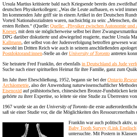
Ursula Martius kritisierte bald nach Kriegsende bereits den zweifel
deutschen Physikerkollegen: „Was die Leute aufbauen, es wird immer e
Im kommenden Jahr griff sie in einem Artikel in der Deutschen Rund
Vorteil Nationalsozialisten waren, nachsichtig zu sein: „Menschen, 
ersten Reihen.“ (Quelle:
Quelle: „Physiker zwischen Autonomie und A
Kneser
, mit dem sie möglicherweise selbst bei ihrer Zwangsexmatriku
DPG darüber diskutierte und abwiegelnd reagierte, machte Ursula Mar
Kallmann
, der selbst von der Judenverfolgung betroffen gewesen war
sowohl im Dritten Reich wie auch in seinem anschließenden apologeti
Postdoktorand:innen
-Stelle an der
University of Toronto
antreten konnt
Sie heiratete Fred Franklin, der ebenfalls
in Deutschland als Jude verf
Suche nach einer spirituellen Heimat für ihre Familie, ganz zum Quä
Im Jahr ihrer Eheschließung, 1952, begann sie bei der
Ontario Resea
Archäometrie
, also der Anwendung naturwissenschaftlicher Method
Eisenoxid
auf prähistorischen, chinesischen Bronze-Fundstücken kein
gehörte zu ihrer Expertise, so leitete sie eine Studie zu Überresten vo
1967 wurde sie an der
University of Toronto
die erste außerordentlich
saß sie einer Studie vor, die die Möglichkeiten des Ressourcenerhalts
Franklin war auch politisch aktiv, 
Baby Tooth Survey (Link Englisch
untersuchte. Mit Postern in Klass