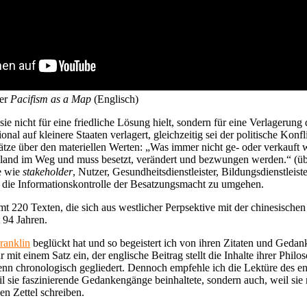
ber
Pacifism as a Map
(Englisch)
 sie nicht für eine friedliche Lösung hielt, sondern für eine Verlagerun
al auf kleinere Staaten verlagert, gleichzeitig sei der politische Konf
chätze über den materiellen Werten: „Was immer nicht ge- oder verkauf
land im Weg und muss besetzt, verändert und bezwungen werden.“ (üb
fe wie
stakeholder
, Nutzer, Gesundheitsdienstleister, Bildungsdienstle
m die Informationskontrolle der Besatzungsmacht zu umgehen.
 220 Texten, die sich aus westlicher Perpsektive mit der chinesischen
t 94 Jahren.
ranklin
beglückt hat und so begeistert ich von ihren Zitaten und Gedank
mit einem Satz ein, der englische Beitrag stellt die Inhalte ihrer Philo
nn chronologisch gegliedert. Dennoch empfehle ich die Lektüre des engl
eil sie faszinierende Gedankengänge beinhaltete, sondern auch, weil sie
en Zettel schreiben.