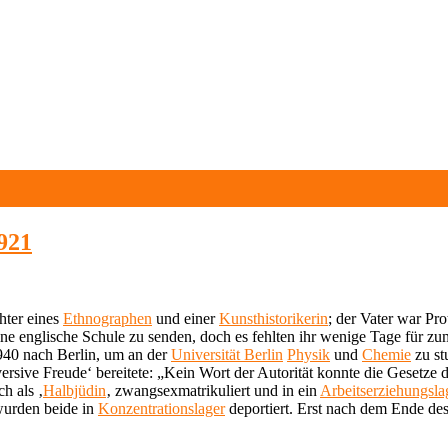
921
hter eines
Ethnographen
und einer
Kunsthistorikerin
; der Vater war Pro
 eine englische Schule zu senden, doch es fehlten ihr wenige Tage für 
1940 nach Berlin, um an der
Universität Berlin
Physik
und
Chemie
zu stu
erversive Freude‘ bereitete: „Kein Wort der Autorität konnte die Gesetze
h als ‚
Halbjüdin
‚ zwangsexmatrikuliert und in ein
Arbeitserziehungsla
wurden beide in
Konzentrationslager
deportiert. Erst nach dem Ende de