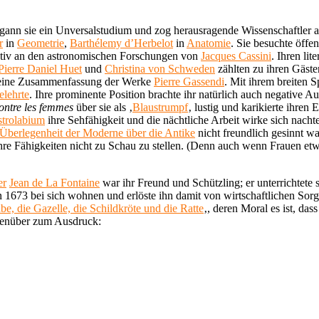
begann sie ein Unversalstudium und zog herausragende Wissenschaftler a
r
in
Geometrie
,
Barthélemy d’Herbelot
in
Anatomie
. Sie besuchte öffe
aktiv an den astronomischen Forschungen von
Jacques Cassini
. Ihren li
Pierre Daniel Huet
und
Christina von Schweden
zählten zu ihren Gäste
r seine Zusammenfassung der Werke
Pierre Gassendi
. Mit ihrem breiten 
elehrte
. Ihre prominente Position brachte ihr natürlich auch negative 
contre les femmes
über sie als ‚
Blaustrumpf
‚ lustig und karikierte ihren
trolabium
ihre Sehfähigkeit und die nächtliche Arbeit wirke sich nachtei
e Überlegenheit der Moderne über die Antike
nicht freundlich gesinnt wa
, ihre Fähigkeiten nicht zu Schau zu stellen. (Denn auch wenn Frauen et
er
Jean de La Fontaine
war ihr Freund und Schützling; er unterrichtete 
n 1673 bei sich wohnen und erlöste ihn damit von wirtschaftlichen Sorg
e, die Gazelle, die Schildkröte und die Ratte
‚, deren Moral es ist, d
egenüber zum Ausdruck: