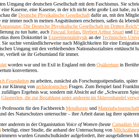
haften Umgang der deutschen Gesellschaft mit dem Faschismus. Sie schr
ine Kaserne, eine Kaserne, in der ich nicht sehr große Lust habe, zu 
schau die
Deutsche Physikalische Gesellschaft
dafür an, mit den Mitgli
die mir immer noch in meinen Angstträumen erscheinen, saßen da lebend
npassung: Die Deutsche Physikalische Gesellschaft im Dritten Reich“
lierung zu tun hatte, auch
Pascual Jordan
,
Herbert Arthur Stuart
und
Er
tius ihren Doktortitel in
Experimentalphysik
an der
Technischen Univer
. Sie suchte verständlicherweise nach Möglichkeiten für eine Emigratio
schen Umgang mit den verbleibenden Nationalsozialisten enttäuscht hat
e, verließ sie ihr Geburtsland für immer.
olgt
worden war und im Exil in England mit dem
Quäkertum
in Berühr
kertum konvertieren.
rch Foundation
zu arbeiten, zunächst als Forschungsstipendiatin, später 
en zur Klärung von
archäologischen
Fragen. Zum Beispiel fand Franklin
 zufälliges Ergebnis war, sondern mit Absicht auf die „Schwarzen Spie
n
Glasperlen, die zur Bezahlung unter anderem im Sklavenhandel verw
e Professorin für den Fachbereich
Metallurgie
und
Materialwissenschaft
 und des Naturschutzes untersuchte – ihre Arbeit daran lag ihrer spätere
unter anderem in der Organistation
Voice of Women
(heute
Canadian Voi
)
beteiligt, einer Studie, die anhand der Untersuchung von
Milchzähnen
enzimmern wurden Grundschulkinder aufgefordert, ihre ausgefallenen M