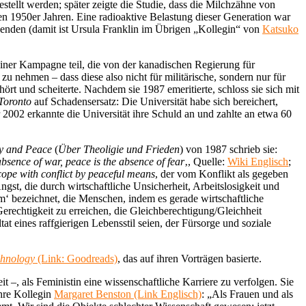
estellt werden; später zeigte die Studie, dass die Milchzähne von
n 1950er Jahren. Eine radioaktive Belastung dieser Generation war
nden (damit ist Ursula Franklin im Übrigen „Kollegin“ von
Katsuko
 einer Kampagne teil, die von der kanadischen Regierung für
u nehmen – dass diese also nicht für militärische, sondern nur für
 und scheiterte. Nachdem sie 1987 emeritierte, schloss sie sich mit
 Toronto
auf Schadensersatz: Die Universität habe sich bereichert,
 2002 erkannte die Universität ihre Schuld an und zahlte an etwa 60
y and Peace
(
Über Theoligie und Frieden
) von 1987 schrieb sie:
absence of war, peace is the absence of fear
‚, Quelle:
Wiki Englisch
;
o cope with conflict by peaceful means
, der vom Konflikt als gegeben
ngst, die durch wirtschaftliche Unsicherheit, Arbeitslosigkeit und
m‘ bezeichnet, die Menschen, indem es gerade wirtschaftliche
 Gerechtigkeit zu erreichen, die Gleichberechtigung/Gleichheit
tat eines raffgierigen Lebensstil seien, der Fürsorge und soziale
chnology
(Link: Goodreads)
, das auf ihren Vorträgen basierte.
t –, als Feministin eine wissenschaftliche Karriere zu verfolgen. Sie
ihre Kollegin
Margaret Benston (Link Englisch)
: „Als Frauen und als