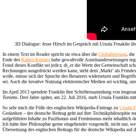
3D Dialogue: Jesse Hirsch im Gespräch mit Ursula Frnaklin ü
In einem Text im Reader spricht sie etwa über die
Globalisierung
, die
Ende des
Kalten Krieges
habe gewaltvolle Auseinandersetzungen region
Feind dieses Konflikt sei jede:r, di_er die Werte der Gemeinschaft s
Rechnungen ausgedrückt werden kann, steht dem ‚Markt‘ als Feindes
wolle, müsse sich der Sprache des Besatzers widersetzen und Begrif
sei. Auch die kreative Nutzung elektronischer Medien sei wichtig, u
Im April 2013 spendete Franklin ihre Schriftensammlung von insgesamt
Toronto
. Drei Jahre später, am 22. Juli 2016, starb Ursula Franklin mi
So sehr mich die Fülle des englischen Wikipedia-Eintrags zu
Ursula F
Gedanken – der deutsche Beitrag geht auf ihre Technikphilosophie nur 
aufgeführten Inhalte zu Pazifismus und Feminismus mehr inhaltlich de
Ich hätte ihre Philosophie gerne eingehender vorgestellt, nicht nur, w
Übersetzung des englischen Beitrags für die deutsche Wikipedia auf d