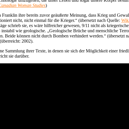
chnologie umzugehen, die unser Leben und sogar unsere Körper bestimm
Canadian Woman Studies
)
a Franklin ihre bereits zuvor geäußerte Meinung, dass Krieg und Gewalt
oniert nicht, nicht einmal für die Krieger.“ (übersetzt nach Quelle:
Wik
ge schrieb sie, es wäre hilfreicher gewesen, 9/11 nicht als kriegerische
 so instabil wie geologische. „Geologische Brüche und menschliche Terr
en. Beide können nicht durch Bomben verhindert werden.“ (übersetzt n
(überreicht: 2002).
ne Sammlung ihrer Texte, in denen sie sich der Möglichkeit einer friedl
cht sie darüber.