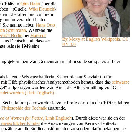
ieb 1946 an
Otto Hahn
über die
leben.“ (Quelle:
Wiki Deutsch
)
edern, die offen und zu ihrem
ig und unverändert in den
) Sie nannte neben
Hans Otto
ich Schumann
. Während die
sität Berlin
bei
Hartmut
By Moxy at English Wikipedia, CC
n aus Deutschland, dass sie
BY 3.0
te. Als sie 1949 eine
ung gekommen war. Gemeinsam mit ihm sollte sie später, auf der
als leitende Wissenschaftlerin. Sie wurde zur Spezialistin für
 mit Hilfe physikalischer Analysemethoden heraus, dass das
schwarze
gel“ aufgetragen worden war. Auch die Altersermittlung von Glas
endet wurden (Link Englisch)
.
. Sechs Jahre später wurde sie volle Professorin. In den 1970er Jahren
n
Philosophie der Technik
zugrunde.
ce of Women for Peace,
Link Englisch
). Durch diese war sie an der
 menschlicher Kinder
die Auswirkungen von Kernwaffenttests
ilchzähne an die Studienausführenden zu senden, dafür bekamen sie