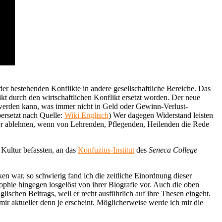
g der bestehenden Konflikte in andere gesellschaftliche Bereiche. Das
likt durch den wirtschaftlichen Konflikt ersetzt worden. Der neue
t werden kann, was immer nicht in Geld oder Gewinn-Verlust-
ersetzt nach Quelle:
Wiki Englisch
) Wer dagegen Widerstand leisten
ister ablehnen, wenn von Lehrenden, Pflegenden, Heilenden die Rede
 Kultur befassten, an das
Konfuzius-Institut
des
Seneca College
en war, so schwierig fand ich die zeitliche Einordnung dieser
sophie hingegen losgelöst von ihrer Biografie vor. Auch die oben
ischen Beitrags, weil er recht ausführlich auf ihre Thesen eingeht.
 mir aktueller denn je erscheint. Möglicherweise werde ich mir die