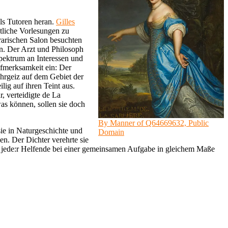
ls Tutoren heran.
Gilles
ntliche Vorlesungen zu
terarischen Salon besuchten
n. Der Arzt und Philosoph
Spektrum an Interessen und
Aufmerksamkeit ein: Der
 Ehrgeiz auf dem Gebiet der
lig auf ihren Teint aus.
r, verteidigte de La
was können, sollen sie doch
By Manner of Q64669632, Public
sie in Naturgeschichte und
Domain
en. Der Dichter verehrte sie
ass jede:r Helfende bei einer gemeinsamen Aufgabe in gleichem Maße