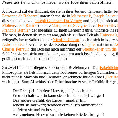
Neuve-des-Petits-Champs
nieder, wo sie 1669 ihren Salon öffnete.
Aufbauend auf der Bildung, die sie in ihrer Jugend genossen hatte, 
Personne de Roberval
unterrichtete sie in
Mathematik
,
Joseph Sauveu
diesem Thema von
Joseph Guichard Du Verney
und beteiligte sich 
Molière
,
Jean Racine
und die
Marquise de Sévigné
, auch
Fontenelle
,
François Bernier
, der ebenfalls zu ihren Lehrern zählte, widmete ih
Themen, in denen sie versiert war, galt sie zu ihrer Zeit als
Universalg
zeitgenössische Satirendichter
Nicolas Boileau
machte sich in
Satire 
Astronomie
; sie verliere bei der Beobachtung des
Jupiter
mit einem
As
Charles Perrault
, der Boileau auch aufgrund der
Streitigkeiten um di
Sablière, sie sei nicht nur talentiert, sondern auch bescheiden genug
gefälligst nicht damit hausieren gehen.)
Zu zwei Literaten pflegte sie besondere Beziehungen. Der
Fabeldicht
Philosophie, sie ließ ihn nach dem Tod seiner vorherigen Schirmherri
nicht nur als Mäzenin und Freundin; er widmete ihr die Fabel ‚
Der Rab
wichtig ist. Zum Abschluss der Fabel brachte er seine Gefühle ihr g
Der Preis gebührt dem Herzen, ging’s nach mir.
Freundschaft, wohin kann sie sich nicht aufschwingen!
Das andere Gefühl, die Liebe – mindrer Ehr’
scheint sie mir wert; dennoch ermüd’ ich nimmermehr,
zu feiern sie und zu besiegen.
Ach, meinem Herzen kann sie keinen Frieden bringen!