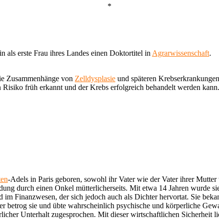
*
in als erste Frau ihres Landes einen Doktortitel in
Agrarwissenschaft
.
r die Zusammenhänge von
Zelldysplasie
und späteren Krebserkrankungen,
ein Risiko früh erkannt und der Krebs erfolgreich behandelt werden k
ten
-Adels in Paris geboren, sowohl ihr Vater wie der Vater ihrer Mutt
Bildung durch einen Onkel mütterlicherseits. Mit etwa 14 Jahren wurde s
d im Finanzwesen, der sich jedoch auch als Dichter hervortat. Sie beka
 er betrog sie und übte wahrscheinlich psychische und körperliche Gewa
licher Unterhalt zugesprochen. Mit dieser wirtschaftlichen Sicherheit li