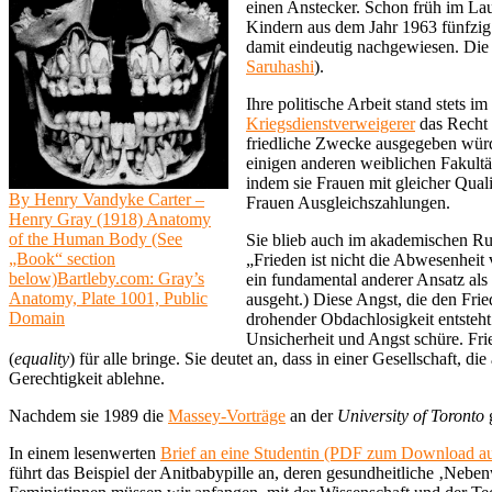
einen Anstecker. Schon früh im La
Kindern aus dem Jahr 1963 fünfzig
damit eindeutig nachgewiesen. Die 
Saruhashi
).
Ihre politische Arbeit stand stets 
Kriegsdienstverweigerer
das Recht 
friedliche Zwecke ausgegeben würde
einigen anderen weiblichen Fakult
indem sie Frauen mit gleicher Quali
By Henry Vandyke Carter –
Frauen Ausgleichszahlungen.
Henry Gray (1918) Anatomy
of the Human Body (See
Sie blieb auch im akademischen Ruh
„Book“ section
„Frieden ist nicht die Abwesenheit 
below)Bartleby.com: Gray’s
ein fundamental anderer Ansatz als
Anatomy, Plate 1001, Public
ausgeht.) Diese Angst, die den Frie
Domain
drohender Obdachlosigkeit entsteht
Unsicherheit und Angst schüre. Frie
(
equality
) für alle bringe. Sie deutet an, dass in einer Gesellschaft, 
Gerechtigkeit ablehne.
Nachdem sie 1989 die
Massey-Vorträge
an der
University of Toronto
g
In einem lesenwerten
Brief an eine Studentin (PDF zum Download au
führt das Beispiel der Anitbabypille an, deren gesundheitliche ‚Neben