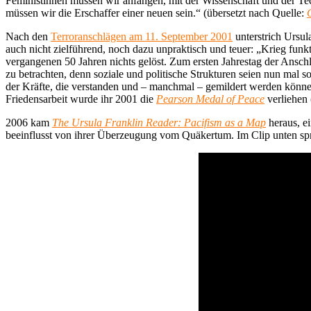
Feministinnen müssen wir anfangen, mit der Wissenschaft und der Te
müssen wir die Erschaffer einer neuen sein.“ (übersetzt nach Quelle:
Nach den
Terroranschlägen am 11. September 2001
unterstrich Ursul
auch nicht zielführend, noch dazu unpraktisch und teuer: „Krieg funkti
vergangenen 50 Jahren nichts gelöst. Zum ersten Jahrestag der Anschlä
zu betrachten, denn soziale und politische Strukturen seien nun mal
der Kräfte, die verstanden und – manchmal – gemildert werden könn
Friedensarbeit wurde ihr 2001 die
Pearson Medal of Peace
verliehen 
2006 kam
The Ursula Franklin Reader: Pacifism as a Map
heraus, ei
beeinflusst von ihrer Überzeugung vom Quäkertum. Im Clip unten spri