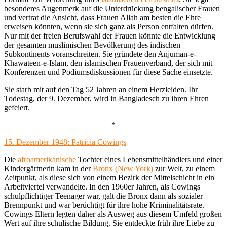
besonderes Augenmerk auf die Unterdrückung bengalischer Frauen
und vertrat die Ansicht, dass Frauen Allah am besten die Ehre
erweisen könnten, wenn sie sich ganz als Person entfalten dürfen.
Nur mit der freien Berufswahl der Frauen könnte die Entwicklung
der gesamten muslimischen Bevölkerung des indischen
Subkontinents voranschreiten. Sie gründete den Anjuman-e-
Khawateen-e-Islam, den islamischen Frauenverband, der sich mit
Konferenzen und Podiumsdiskussionen für diese Sache einsetzte.
Sie starb mit auf den Tag 52 Jahren an einem Herzleiden. Ihr
Todestag, der 9. Dezember, wird in Bangladesch zu ihren Ehren
gefeiert.
*
15. Dezember 1948: Patricia Cowings
Die
afroamerikanische
Tochter eines Lebensmittelhändlers und einer
Kindergärtnerin kam in der
Bronx (New York)
zur Welt, zu einem
Zeitpunkt, als diese sich von einem Bezirk der Mittelschicht in ein
Arbeitviertel verwandelte. In den 1960er Jahren, als Cowings
schulpflichtiger Teenager war, galt die Bronx dann als sozialer
Brennpunkt und war berüchtigt für ihre hohe Kriminalitätsrate.
Cowings Eltern legten daher als Ausweg aus diesem Umfeld großen
Wert auf ihre schulische Bildung. Sie entdeckte früh ihre Liebe zu