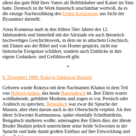
allem das gute Bild ihres Vaters als Befehlshaber und Kaiser im Sinn
hatte. Dennoch ist ihr Werk historisch unschätzbar wertvoll, da es
die einzige Nacherzählung des
Ersten Kreuzzuges
aus Sicht der
Byzantiner darstellt.
Anna Komnena starb in den frühen 50er Jahren des 12.
Jahrhunderts und hinterließ mit der Alexiade ein auch literarisch
hochwertiges Geschichtswerk, in dem sie in attischem Griechisch,
mit Zitaten aus der Bibel und von Homer gespickt, nicht nur
historische Ereignisse schildert, sondern auch Einblicke in ihre
eigene Gedanken- und Gefühlswelt gibt.
*
8. Dezember 1880: Rokeya Sakhawat Hussain
Geboren wurde Rokeya mit dem Nachnamen Khatun in dem Teil
von
Britisch-Indien
, das heute
Bangladesch
ist. Ihre Eltern waren
wohlhabende, gebildete Moslems und zogen es vor, Persisch oder
Arabisch zu sprechen,
Bengalisch
war zwar die Sprache der
Massen, aber eben darum auch in der Oberschicht verpönt. Als ihre
ältere Schwester Karimunnesa, später ebenfalls Schriftstellerin,
Bengalisch studieren wollte, untersagten ihre Eltern dies; der älteste
Bruder Ibrahim jedoch unterrichtete seine beide Schwesten in der
Sprache und hatte damit großen Einfluss auf ihre Entwicklung und