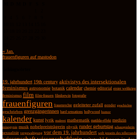
M
D
M
D
F
S
S
1
2
3
4
5
6
7
8
9
10
11
12
13
14
15
16
17
18
19
20
21
22
23
24
25
26
27
28
29
30
31
« Jan.
frauenfiguren auf mastodon
Schlagwörter
19. jahrhundert
19th century
aktivistys des intersektionalen
feminismus
calendar
astronomie
botanik
chemie
editorial
erster weltkrieg
film
feminismus
film-frauen
fotografie
filmloewin
frauenfiguren
geleiteter zufall
frauenrechte
gender
geschichte
grenzgängerinnen
geschrieben
hard sensations
hollywood
humor
kalender
kunst
lyrik
mathematik
medizin
matilda-effekt
malerei
runder geburtstag
nobelpreisträgerin
physik
musik
misogynie
schauspielerin
vor dem 19. jahrhundert
sexualität
vergewaltigung
welt jenseits des tellerrands