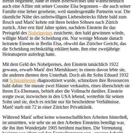
Berlin begleitete, hatte er einen Briefwechsel und wahrscheinlich
auch eine Affäre mit seiner Cousine Elsa begonnen – die auch seiner
Familie eine lieber gesehene, weil standesgemäße Partnerin war. Die
räumliche Nähe des unfreiwilligen Liebesdreiecks führte bald zum
Bruch und Marić kehrte mit ihren beiden Söhnen nach Zürich
zurück. Aber erst fünf Jahre später, nachdem Einstein ihr das
Preisgeld des
Nobelpreises
zusicherte, den bald gewinnen würde,
willigte Marić in die Scheidung ein. Nur wenige Monate danach
heiratete Einstein in Berlin Elsa, obwohl das Züricher Gericht, das
die Scheidung rechtskräftig erkläret hatte, ihm eine zweijährige
Heiratssperre auferlegt hatte.
Mit dem Geld des Nobelpreises, den Einstein tatsächlich 1922
gewann, erwarb Marić drei Mietshäuser; in einem davon lebte sie,
die anderen dienten dem Unterhalt. Doch als ihr Sohn Eduard 1932
mit
Schizophrenie
diagnostiziert wurde, schmolzen ihre Ressourcen
bald dahin: Sie musste zwei Häuser verkaufen, eines überschrieb sie
ihrem Ex-Ehemann, behielt aber die Vollmacht darüber. Einstein
sorgte zwar, inzwischen in den USA lebend, weiterhin für seinen
Sohn und sie, doch es reichte nur für bescheidene Verhältnisse.
Marić starb mit 72 in einer Züricher Privatklinik.
Während Marić selbst keine wissenschaftlichen Arbeiten hinterließ,
ist umstritten, wie sehr sie an den Arbeiten Einsteins beteiligt war,
die ihn ihm Wunderjahr 1905 berühmt machten. Die Vermutung