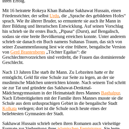
ihren Erfolg.
Mit 16 heiratete Rokeya Khan Bahadur Sakhawat Hussain, einen
Friedensrichter, der selbst
Urdu
, die „Sprache des gebildeten Hofes“
sprach. Wie ihr älterer Bruder, so ermunterte sie auch ihr Mann in
ihrer Bildung und literarischen Entwicklung. Auf seinen Vorschlag
hin schrieb sie ihr erstes Buch, „Pipasa“ (Durst), auf Bengalisch,
sodass sie eine breite Bevölkerung erreichen konnte. Unter anderem
schrieb sie danach ein Buch namens Sultanas Traum, das sich von
seiner Zusammenfassung liest wie eine frühere, bengalische Version
von
Gerd Brantenbergs
„Töchter Egalias“: die
Geschlechtervorzeichen sind verdreht, die Frauen das dominierende
Geschlecht.
Nach 13 Jahren Ehe starb ihr Mann. Zu Lebzeiten hatte er ihr
ermöglicht, Geld für eine Schule zur Seite zu legen, an der sie
muslimische Mädchen unterrichten könnte. Nach seinem Tod schritt
sie zur Tat und gründete das Sakhawat-Denkmal-
Mädchengymnasium in der Heimatstadt ihres Mannes
Baghalpur
.
Nach Erbstreitigkeiten mit der Familie ihres Mannes musste sie die
Schule aus dem urdusprachigen Gebiet in die bengalische Stadt
Kolkata
verlegen; dort ist die Schule noch heute eines der
beliebtesten Gymnasien der Stadt.
Sakhawat Hussain schrieb neben ihren Romanen auch vielseitige
Formate zur Verbreitung ihres
islamischen Feminismus
. Sie legte