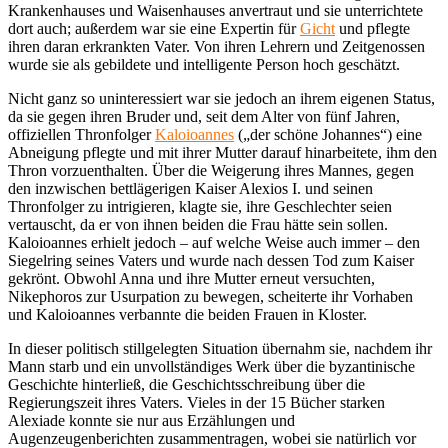
Krankenhauses und Waisenhauses anvertraut und sie unterrichtete
dort auch; außerdem war sie eine Expertin für
Gicht
und pflegte
ihren daran erkrankten Vater. Von ihren Lehrern und Zeitgenossen
wurde sie als gebildete und intelligente Person hoch geschätzt.
Nicht ganz so uninteressiert war sie jedoch an ihrem eigenen Status,
da sie gegen ihren Bruder und, seit dem Alter von fünf Jahren,
offiziellen Thronfolger
Kaloioannes
(„der schöne Johannes“) eine
Abneigung pflegte und mit ihrer Mutter darauf hinarbeitete, ihm den
Thron vorzuenthalten. Über die Weigerung ihres Mannes, gegen
den inzwischen bettlägerigen Kaiser Alexios I. und seinen
Thronfolger zu intrigieren, klagte sie, ihre Geschlechter seien
vertauscht, da er von ihnen beiden die Frau hätte sein sollen.
Kaloioannes erhielt jedoch – auf welche Weise auch immer – den
Siegelring seines Vaters und wurde nach dessen Tod zum Kaiser
gekrönt. Obwohl Anna und ihre Mutter erneut versuchten,
Nikephoros zur Usurpation zu bewegen, scheiterte ihr Vorhaben
und Kaloioannes verbannte die beiden Frauen in Kloster.
In dieser politisch stillgelegten Situation übernahm sie, nachdem ihr
Mann starb und ein unvollständiges Werk über die byzantinische
Geschichte hinterließ, die Geschichtsschreibung über die
Regierungszeit ihres Vaters. Vieles in der 15 Bücher starken
Alexiade konnte sie nur aus Erzählungen und
Augenzeugenberichten zusammentragen, wobei sie natürlich vor