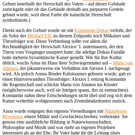
Geburt innerhalb der Herrschaft des Vaters – auf dieses Gebäude
zurückgeht oder ob das Gebäude deshalb aus purpurem Gestein
gebaut wurde, weil diese Farbe die kaiserliche Herrschaft
symbolisierte.)
Direkt nach der Geburt wurde sie mit
Konstantin Dukas
verlobt, der
als Sohn des
Michael VII.
zu diesem Zeitpunkt noch Mitkaiser und
Thronfolger war. Diese Verbindung sollte vor allem die
Rechtmäßigkeit der Herrschaft Alexios‘ I. untermauern, der den
Thron vom Vorgänger usurpiert hatte; die adelige Dukas-Familie
hatte mehrere byzantinische Kaiser gestellt. Wie für ihre Kultur
üblich, wuchs Anna im Haus ihrer Schwiegermutter auf –
Maria von
Alanien
, der pikanterweise ein Verhältnis mit Alexios I. nachgesagt
wird. Als jedoch Annas Bruder Kaloioannes geboren wurde, gab es
einen blutsverwandten Thronfolger: Alexios I. entzog Konstantin
die Regentschaft und schickte Maria von Alanien ins Kloster
(möglicherweise auch, weil sie Intrigen spann, ihn zu entmachten).
Konstantin nahm diese Entscheidungen nicht übel und zog sich dem
Kaiser weiterhin wohlgesonnen nach Zentralmakedonien zurück.
Anna wurde entgegen den eigenen Vorstellungen mit
Nikephoros
Bryennios
, einem Militär und Geschichtsschreiber, verheiratet. Sie
genoss eine ausführliche Bildung in Naturwissenschaften,
Philosophie und Musik und war mehr an eigenen Projekten
interessiert als an der Ehe. Ihr Vater hatte ihr die Leitung eines