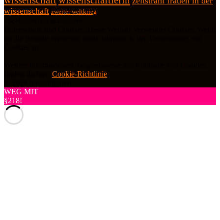
wissenschaft
wissenschaftlerin
zeitstrahl frauen in der
wissenschaft
zweiter weltkrieg
Datenschutz und Cookies: Diese Website verwendet Cookies. Wenn
du die Website weiterhin nutzt, stimmst du der Verwendung von
Cookies zu.
Weitere Informationen, beispielsweise zur Kontrolle von Cookies,
findest du hier:
Cookie-Richtlinie
© 2026 frauenfiguren
WEG MIT
§218!