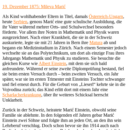
19. Dezember 1875: Mileva Marić
Als Kind wohlhabender Eltern in Titel, damals
Österreich-Ungarn
,
heute
Serbien
, genoss Marić eine gute schulische Ausbildung, die
ihr Vater während mehrer Orts- und Schulwechsel besonders
förderte. Vor allem ihre Noten in Mathematik und Physik waren
ausgezeichnet. Nach einer Krankheit, die sie in der Schweiz
auskurierte, legte sie mit 21 Jahren in Bern ihre
Matura
ab und
begann ein Medizinstudium in Zürich. Nach einem Semester jedoch
wechselte sie an das Polytechnikum, um dort als einzige Frau ihres
Jahrgangs Mathematik und Physik zu studieren. Sie besuchte die
gleichen Kurse wie
Albert Einstein
, mit dem sie sich bald
anfreundete. Während er seine zweite Diplomprüfung bestand, fiel
sie beim ersten Versuch durch – beim zweiten Versuch, ein Jahr
später, war sie im ersten Trimester mit Einsteins Tochter schwanger
und fiel erneut durch. Für die Geburt von „Lieserl“ kehrte sie in die
Vojvodina zurück; das Kind erlitt dort mit einem Jahr eine
Scharlacherkrankung
, über ihr weiteres Schicksal herrscht
Unklarheit.
Zurück in der Schweiz, heiratete Marić Einstein, obwohl seine
Familie sie ablehnte. In den folgenden elf Jahren gebar Marić
Einstein zwei Söhne und folgte ihm an jeden Ort, an den ihn sein
Lehrberuf verschlug. Doch schon bevor sie ihn 1914 auch nach