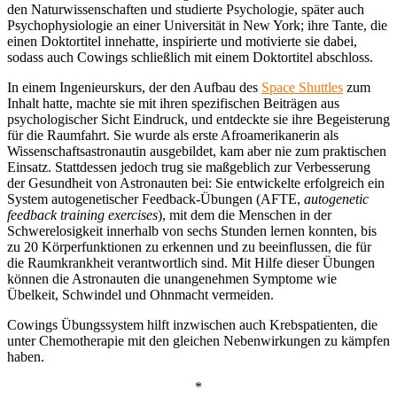
den Naturwissenschaften und studierte Psychologie, später auch
Psychophysiologie an einer Universität in New York; ihre Tante, die
einen Doktortitel innehatte, inspirierte und motivierte sie dabei,
sodass auch Cowings schließlich mit einem Doktortitel abschloss.
In einem Ingenieurskurs, der den Aufbau des
Space Shuttles
zum
Inhalt hatte, machte sie mit ihren spezifischen Beiträgen aus
psychologischer Sicht Eindruck, und entdeckte sie ihre Begeisterung
für die Raumfahrt. Sie wurde als erste Afroamerikanerin als
Wissenschaftsastronautin ausgebildet, kam aber nie zum praktischen
Einsatz. Stattdessen jedoch trug sie maßgeblich zur Verbesserung
der Gesundheit von Astronauten bei: Sie entwickelte erfolgreich ein
System autogenetischer Feedback-Übungen (AFTE,
autogenetic
feedback training exercises
), mit dem die Menschen in der
Schwerelosigkeit innerhalb von sechs Stunden lernen konnten, bis
zu 20 Körperfunktionen zu erkennen und zu beeinflussen, die für
die Raumkrankheit verantwortlich sind. Mit Hilfe dieser Übungen
können die Astronauten die unangenehmen Symptome wie
Übelkeit, Schwindel und Ohnmacht vermeiden.
Cowings Übungssystem hilft inzwischen auch Krebspatienten, die
unter Chemotherapie mit den gleichen Nebenwirkungen zu kämpfen
haben.
*