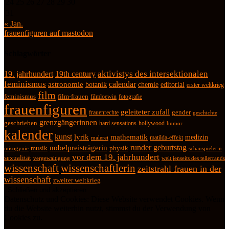
24
25
26
27
28
29
30
31
« Jan.
frauenfiguren auf mastodon
Schlagwörter
19. jahrhundert
19th century
aktivistys des intersektionalen
feminismus
calendar
astronomie
botanik
chemie
editorial
erster weltkrieg
film
feminismus
film-frauen
fotografie
filmloewin
frauenfiguren
geleiteter zufall
frauenrechte
gender
geschichte
grenzgängerinnen
geschrieben
hard sensations
hollywood
humor
kalender
kunst
lyrik
mathematik
medizin
matilda-effekt
malerei
runder geburtstag
nobelpreisträgerin
physik
musik
misogynie
schauspielerin
vor dem 19. jahrhundert
sexualität
vergewaltigung
welt jenseits des tellerrands
wissenschaft
wissenschaftlerin
zeitstrahl frauen in der
wissenschaft
zweiter weltkrieg
Datenschutz und Cookies: Diese Website verwendet Cookies. Wenn
du die Website weiterhin nutzt, stimmst du der Verwendung von
Cookies zu.