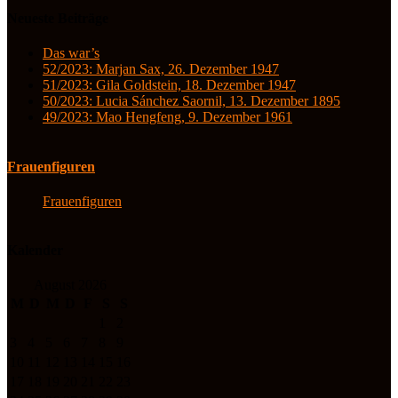
Neueste Beiträge
Das war’s
52/2023: Marjan Sax, 26. Dezember 1947
51/2023: Gila Goldstein, 18. Dezember 1947
50/2023: Lucia Sánchez Saornil, 13. Dezember 1895
49/2023: Mao Hengfeng, 9. Dezember 1961
Frauenfiguren
Frauenfiguren
Kalender
August 2026
M
D
M
D
F
S
S
1
2
3
4
5
6
7
8
9
10
11
12
13
14
15
16
17
18
19
20
21
22
23