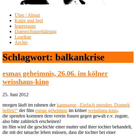
Über / About
Katze und Igel
Impressum
Datenschutzerklärung
Leseliste
Archiv
Schlagwort:
balkankrise
esmas geheimnis, 26.06. im kölner
weisshaus-kino
25. Juni 2012
morgen läuft im rahmen der
kampagne „Einfach spenden. Doppelt
helfen!“
der film
esmas geheimnis
im kölner
weisshaus-kino
.
die spenden kommen dem verein frauen gegen gewalt e.v. zugute,
also bitte zahlreich erscheinen!
im film wird die geschichte einer mutter und ihrer tochter behandelt,
die mit der tatsache leben müssen, dass die tochter bei einer