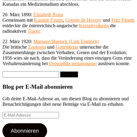
Kanadas ein Medizinstudium abschloss.
20. März 1890:
Elizabeth Rona
Gemeinsam mit
Kasimir Fajans
,
George de Hevesy
und
Fritz Paneth
entdeckte die österreichisch-ungarische
Kernphysikerin
die
radioaktiven
Tracer
.
22. März 1920:
Margaret Bastock (Link Englisch)
Die britische
Zoologin
und
Genetikerin
untersuchte die
Zusammenhänge zwischen Verhalten, Genen und der Evolution;
1956 wies sie nach, dass die Veränderung eines einzigen Gens eine
Verhaltensänderung bei
Drosophila melanogaster
auslösen konnte.
Suchen
nach:
Blog per E-Mail abonnieren
Gib deine E-Mail-Adresse an, um diesen Blog zu abonnieren und
Benachrichtigungen über neue Beiträge via E-Mail zu erhalten.
E-
Mail-
Adresse
Abonnieren