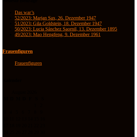
Neueste Beiträge
Das war’s
52/2023: Marjan Sax, 26. Dezember 1947
51/2023: Gila Goldstein, 18. Dezember 1947
50/2023: Lucia Sánchez Saornil, 13. Dezember 1895
49/2023: Mao Hengfeng, 9. Dezember 1961
Frauenfiguren
Frauenfiguren
Kalender
August 2026
M
D
M
D
F
S
S
1
2
3
4
5
6
7
8
9
10
11
12
13
14
15
16
17
18
19
20
21
22
23
24
25
26
27
28
29
30