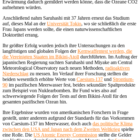
Erwärmung dadurch gemildert werden könne, dass die Ozeane CO2
aufnehmen würden.
Anschließend nahm Saruhashi mit 37 Jahren erneut das Studium
auf, dieses Mal an der
Universität Tokio
, wo sie schließlich die erste
Frau Japans werden sollte, die einen naturwissenschaftlichen
Doktortitel errang.
Ihr größter Erfolg wurden jedoch ihre Untersuchungen zu den
langfristigen und globalen Folgen der
Kernwaffentest werden, die
die Vereinigten Staaten im Bikini-Atoll
durchführten. Im Auftrag der
japanischen Regierung suchten Saruhashi und Miyake am Central
Meteorological Observatory nach neuen Methoden,
radioaktiven
Niederschlag
zu messen. Im Verlauf ihrer Forschung stellten die
beiden wesentlich erhöhte Werte von
Caesium-137
und
Strontium-
90
im pazifischen Meerwasser fest, beides sekundäre Spaltprodukte
zum Beispiel von Nuklearbomben. Ihr Fund wies also auf
schwerwiegende Folgen der Tests auf dem Bikini-Atoll für den
gesamten pazifischen Ozean hin.
Ihre Ergebnisse wurden von amerikanischen Forschern in Frage
gestellt, unter anderem aufgrund der Standards für das Vorkommen
von Caesium-137 im Meerwasser, doch auch
das politische Klima
zwischen den USA und Japan nach dem Zweiten Weltkrieg
spielte
eine Rolle. Die
US Atomic Energy Commission
stellte die Gelder