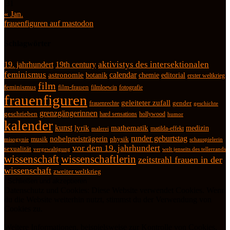
31
« Jan.
frauenfiguren auf mastodon
Schlagwörter
19. jahrhundert
19th century
aktivistys des intersektionalen
feminismus
calendar
astronomie
botanik
chemie
editorial
erster weltkrieg
film
feminismus
film-frauen
fotografie
filmloewin
frauenfiguren
geleiteter zufall
frauenrechte
gender
geschichte
grenzgängerinnen
geschrieben
hard sensations
hollywood
humor
kalender
kunst
lyrik
mathematik
medizin
matilda-effekt
malerei
runder geburtstag
nobelpreisträgerin
physik
musik
misogynie
schauspielerin
vor dem 19. jahrhundert
sexualität
vergewaltigung
welt jenseits des tellerrands
wissenschaft
wissenschaftlerin
zeitstrahl frauen in der
wissenschaft
zweiter weltkrieg
Datenschutz und Cookies: Diese Website verwendet Cookies. Wenn
du die Website weiterhin nutzt, stimmst du der Verwendung von
Cookies zu.
Weitere Informationen, beispielsweise zur Kontrolle von Cookies,