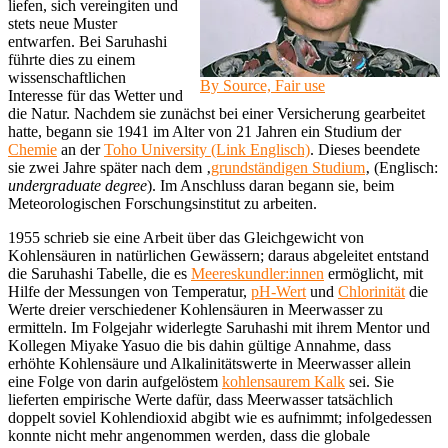
liefen, sich vereingiten und
stets neue Muster
entwarfen. Bei Saruhashi
führte dies zu einem
wissenschaftlichen
By Source, Fair use
Interesse für das Wetter und
die Natur. Nachdem sie zunächst bei einer Versicherung gearbeitet
hatte, begann sie 1941 im Alter von 21 Jahren ein Studium der
Chemie
an der
Toho University (Link Englisch)
. Dieses beendete
sie zwei Jahre später nach dem ‚
grundständigen Studium
‚ (Englisch:
undergraduate degree
). Im Anschluss daran begann sie, beim
Meteorologischen Forschungsinstitut zu arbeiten.
1955 schrieb sie eine Arbeit über das Gleichgewicht von
Kohlensäuren in natürlichen Gewässern; daraus abgeleitet entstand
die Saruhashi Tabelle, die es
Meereskundler:innen
ermöglicht, mit
Hilfe der Messungen von Temperatur,
pH-Wert
und
Chlorinität
die
Werte dreier verschiedener Kohlensäuren in Meerwasser zu
ermitteln. Im Folgejahr widerlegte Saruhashi mit ihrem Mentor und
Kollegen Miyake Yasuo die bis dahin gültige Annahme, dass
erhöhte Kohlensäure und Alkalinitätswerte in Meerwasser allein
eine Folge von darin aufgelöstem
kohlensaurem Kalk
sei. Sie
lieferten empirische Werte dafür, dass Meerwasser tatsächlich
doppelt soviel Kohlendioxid abgibt wie es aufnimmt; infolgedessen
konnte nicht mehr angenommen werden, dass die globale