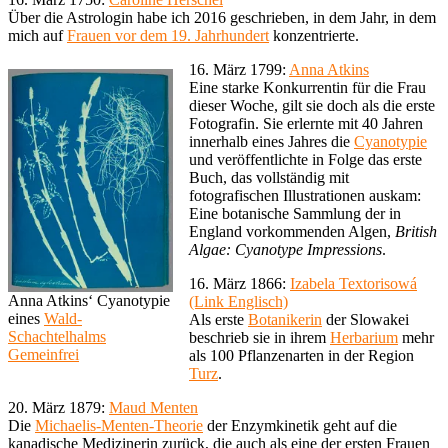
Über die Astrologin habe ich 2016 geschrieben, in dem Jahr, in dem
mich auf
Frauen vor dem 19. Jahrhundert
konzentrierte.
16. März 1799:
Anna Atkins
Eine starke Konkurrentin für die Frau
dieser Woche, gilt sie doch als die erste
Fotografin. Sie erlernte mit 40 Jahren
innerhalb eines Jahres die
Cyanotypie
und veröffentlichte in Folge das erste
Buch, das vollständig mit
fotografischen Illustrationen auskam:
Eine botanische Sammlung der in
England vorkommenden Algen,
British
Algae: Cyanotype Impressions
.
16. März 1866:
Izabela Textorisowá
Anna Atkins‘ Cyanotypie
(Link Englisch)
eines
Wald-
Als erste
Botanikerin
der Slowakei
Schachtelhalms
beschrieb sie in ihrem
Herbarium
mehr
Gemeinfrei
als 100 Pflanzenarten in der Region
Turz
.
20. März 1879:
Maud Menten
Die
Michaelis-Menten-Theorie
der Enzymkinetik geht auf die
kanadische Medizinerin zurück, die auch als eine der ersten Frauen