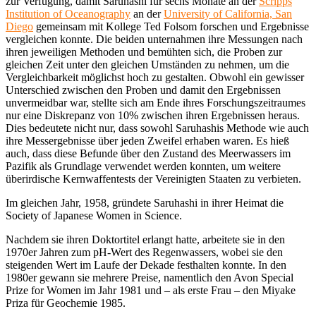
zur Verfügung, damit Saruhashi für sechs Monate an der
Scripps
Institution of Oceanography
an der
University of California, San
Diego
gemeinsam mit Kollege Ted Folsom forschen und Ergebnisse
vergleichen konnte. Die beiden unternahmen ihre Messungen nach
ihren jeweiligen Methoden und bemühten sich, die Proben zur
gleichen Zeit unter den gleichen Umständen zu nehmen, um die
Vergleichbarkeit möglichst hoch zu gestalten. Obwohl ein gewisser
Unterschied zwischen den Proben und damit den Ergebnissen
unvermeidbar war, stellte sich am Ende ihres Forschungszeitraumes
nur eine Diskrepanz von 10% zwischen ihren Ergebnissen heraus.
Dies bedeutete nicht nur, dass sowohl Saruhashis Methode wie auch
ihre Messergebnisse über jeden Zweifel erhaben waren. Es hieß
auch, dass diese Befunde über den Zustand des Meerwassers im
Pazifik als Grundlage verwendet werden konnten, um weitere
überirdische Kernwaffentests der Vereinigten Staaten zu verbieten.
Im gleichen Jahr, 1958, gründete Saruhashi in ihrer Heimat die
Society of Japanese Women in Science.
Nachdem sie ihren Doktortitel erlangt hatte, arbeitete sie in den
1970er Jahren zum pH-Wert des Regenwassers, wobei sie den
steigenden Wert im Laufe der Dekade festhalten konnte. In den
1980er gewann sie mehrere Preise, namentlich den Avon Special
Prize for Women im Jahr 1981 und – als erste Frau – den Miyake
Priza für Geochemie 1985.