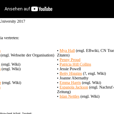
 University 2017
ia vertreten:
n
•
Mya Hall
(engl. EBwiki, CN Trans
(engl. Webseite der Organisation)
Zitaten)
•
Penny Proud
s
(engl. Wiki)
•
Patricia Hill Collins
m
(engl. Wiki)
• Jessie Powell
•
Betty Higgins
(?, engl. Wiki)
• Joanne Abernathy
r
(engl. Wiki)
•
Emma Harris
(engl. Wiki)
h
•
Espanola Jackson
(engl. Nachruf 
Zeitung)
•
Islan Nettles
(engl. Wiki)
owiert trägt, lautet: