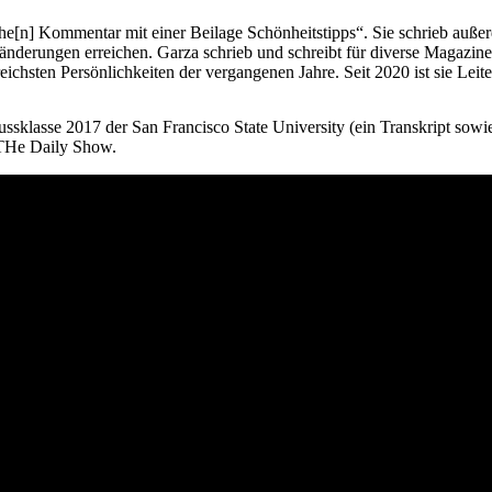
sche[n] Kommentar mit einer Beilage Schönheitstipps“. Sie schrieb au
derungen erreichen. Garza schrieb und schreibt für diverse Magazine on
sreichsten Persönlichkeiten der vergangenen Jahre. Seit 2020 ist sie Leit
ussklasse 2017 der San Francisco State University (ein Transkript sowi
 THe Daily Show.