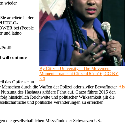
den wieder
 Sie arbeitete in der
er PUEBLO-
 POWER bei (People
er und latino
Profil:
I will continue
By Citizen University – The Movement
Moment – panel at CitizenUCon16, CC BY
3.0
il das Opfer sie an
 Menschen durch die Waffen der Polizei oder ziviler Bewaffneter.
Als
 Nutzung des Hashtags größere Fahrt auf. Garza führte 2015 den
g hinsichtlich Reichweite und politischer Wirksamkeit gilt die
sellschaftliche und politische Veränderungen zu erreichen.
gegen die gesellschaftlichen Missstände der Schwarzen US-