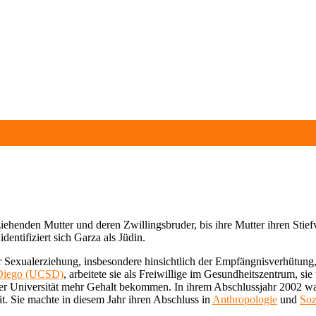
rziehenden Mutter und deren Zwillingsbruder, bis ihre Mutter ihren Stiefv
dentifiziert sich Garza als Jüdin.
 für Sexualerziehung, insbesondere hinsichtlich der Empfängnisverhütung
n Diego (UCSD)
, arbeitete sie als Freiwillige im Gesundheitszentrum, si
r der Universität mehr Gehalt bekommen. In ihrem Abschlussjahr 2002 wa
t. Sie machte in diesem Jahr ihren Abschluss in
Anthropologie
und
Soz