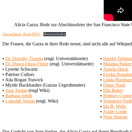
Alicia Garza: Rede zur Abschlussfeier der San Francisco State
AliciaGarza_RedeSFSU
Herunterladen
Die Frauen, die Garza in ihrer Rede nennt, sind nicht alle auf Wikiped
•
Dr. Dorothy Tsuruta
(engl. Universitätsseite)
•
Harriet Tubma
•
Dr. Dawn Elissa Fisher
(engl. Universitätsseite)
•
Malaika Parker
• Lynette Schwartz
•
Angela Davis
• Patrisse Cullors
•
Ericka Huggin
• Ada Bogan Trawick
•
Linda Burnha
• Myrtle Buckhaulter (Garzas Urgroßmutter)
•
Diane Nash
•
June Jordan
(engl Wiki)
•
Ella Baker
•
Barbara Smith
•
Brittney Coope
•
Lateefah Simon
(engl. Wiki)
•
Sojourner Trut
•
Ida B. Wells
•
Audre Lorde
•
Nina Simone
Das Gedicht von June Jordan, das Alicia Garza auf ihrem Brustkorb tät