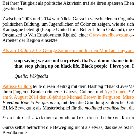
Bei ihrer Tätigkeit als politische Aktivistin traf sie ihren späteren 
geschieden.
Zwischen 2003 und 2014 war Alicia Garza in verschiedenen Organisat
politischen Bildung, um Jugendlichen of Color zu zeigen, wie sie s
Kampagne beteiligt (People United for a Better Life in Oakland), die
Organized to Win Employment Rights), einer
Graswurzelbewegungs
Arbeiter der Region einsetzte.
Als am 13. Juli 2013 George Zimmermann für den Mord an Trayvon 
stop saying we are not surprised. that’s a damn shame in itse
that. stop giving up on black life. Black people. I love you. I
Quelle: Wikipedia
Patrisse Cullors
teilte diesen Beitrag mit dem Hashtag #BlackLivesMat
ihren jüngeren Bruder erinnerte. Garzas, Cullors‘ und
Ayo Tometis
* 
am 9. August 2014 der 18-jährige Michael Brown in Ferguson, Missou
Freedom Ride to Ferguson
an, mit dem die Gründung zahlreicher Orts
BLM-Bewegung als Musterbeispiel für die
mediated mobilisation
, d
*(auf der dt. Wikipedia noch unter ihrem früheren Namen
Garza selbst betrachtet die Bewegung nicht als etwas, das sie selbst
Bevölkerung.