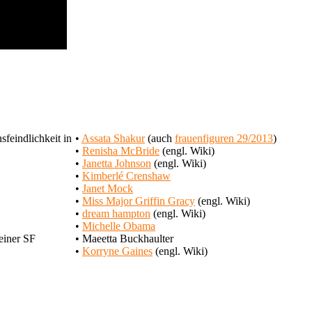
feindlichkeit in
•
Assata Shakur
(auch
frauenfiguren 29/2013
)
•
Renisha McBride
(engl. Wiki)
•
Janetta Johnson
(engl. Wiki)
•
Kimberlé Crenshaw
•
Janet Mock
•
Miss Major Griffin Gracy
(engl. Wiki)
•
dream hampton
(engl. Wiki)
•
Michelle Obama
einer SF
• Maeetta Buckhaulter
•
Korryne Gaines
(engl. Wiki)