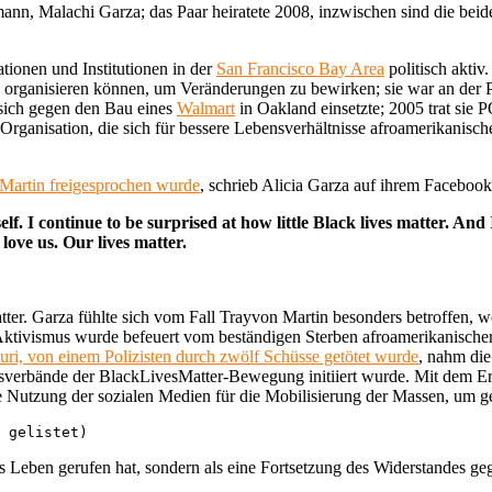
Ehemann, Malachi Garza; das Paar heiratete 2008, inzwischen sind die bei
ionen und Institutionen in der
San Francisco Bay Area
politisch aktiv.
ich organisieren können, um Veränderungen zu bewirken; sie war an d
 sich gegen den Bau eines
Walmart
in Oakland einsetzte; 2005 trat sie
-Organisation, die sich für bessere Lebensverhältnisse afroamerikanisch
Martin freigesprochen wurde
, schrieb Alicia Garza auf ihrem Facebook-
lf. I continue to be surprised at how little Black lives matter. And 
 love us. Our lives matter.
ter. Garza fühlte sich vom Fall Trayvon Martin besonders betroffen, we
Aktivismus wurde befeuert vom beständigen Sterben afroamerikanischer
ri, von einem Polizisten durch zwölf Schüsse getötet wurde
, nahm die
verbände der BlackLivesMatter-Bewegung initiiert wurde. Mit dem Erfol
ie Nutzung der sozialen Medien für die Mobilisierung der Massen, um ge
 gelistet)
 ins Leben gerufen hat, sondern als eine Fortsetzung des Widerstandes 