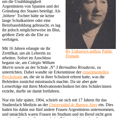
um die Unabhängigkeit
Argentiniens von Spanien und der
Gründung des Staates beteiligt. Als
‚höhere‘ Tochter hätte sie keine
lange Schulkarriere oder eine
Berufsausbildung gebraucht, es lag
ihr jedoch möglicherweise im Blut,
größere Ziele als die Ehe zu
verfolgen.
Mit 16 Jahren erlangte sie ihr
By Unknown author
,
Public
Zertifikat, um als Lehrerin zu
Domain
arbeiten. Sofort im Anschluss
begann sie, am
Colegio William
Morris
sowie an der Schule ‚
N° 3 Bernadino Rivadavia
‚ zu
unterrichten. Dabei wandte sie Erkenntnisse der
experimentellen
Psychologie
an, die sie in ihrer Schulzeit erlernt hatte, was die
Behörden zunächst misstrauisch machte. Da sie aber gute
Lernerfolge mit ihren Motivationstechniken bei den Schüler:innen
erzielte, durfte sie damit fortfahren.
Nur ein Jahr später, 1904, schrieb sie sich mit 17 Jahren für das
Studienfach Medizin an der
Universidad de Buenos Aires
ein. Dies
hatten bis dahin nur fünf andere Frauen Argentiniens unternommen,
und tatsächlich waren Frauen im Studium und im Beruf nicht gern