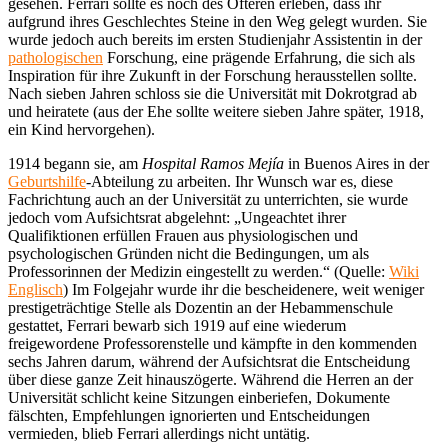
gesehen. Ferrari sollte es noch des Öfteren erleben, dass ihr
aufgrund ihres Geschlechtes Steine in den Weg gelegt wurden. Sie
wurde jedoch auch bereits im ersten Studienjahr Assistentin in der
pathologischen
Forschung, eine prägende Erfahrung, die sich als
Inspiration für ihre Zukunft in der Forschung herausstellen sollte.
Nach sieben Jahren schloss sie die Universität mit Dokrotgrad ab
und heiratete (aus der Ehe sollte weitere sieben Jahre später, 1918,
ein Kind hervorgehen).
1914 begann sie, am
Hospital Ramos Mejía
in Buenos Aires in der
Geburtshilfe
-Abteilung zu arbeiten. Ihr Wunsch war es, diese
Fachrichtung auch an der Universität zu unterrichten, sie wurde
jedoch vom Aufsichtsrat abgelehnt: „Ungeachtet ihrer
Qualifiktionen erfüllen Frauen aus physiologischen und
psychologischen Gründen nicht die Bedingungen, um als
Professorinnen der Medizin eingestellt zu werden.“ (Quelle:
Wiki
Englisch
) Im Folgejahr wurde ihr die bescheidenere, weit weniger
prestigeträchtige Stelle als Dozentin an der Hebammenschule
gestattet, Ferrari bewarb sich 1919 auf eine wiederum
freigewordene Professorenstelle und kämpfte in den kommenden
sechs Jahren darum, während der Aufsichtsrat die Entscheidung
über diese ganze Zeit hinauszögerte. Während die Herren an der
Universität schlicht keine Sitzungen einberiefen, Dokumente
fälschten, Empfehlungen ignorierten und Entscheidungen
vermieden, blieb Ferrari allerdings nicht untätig.