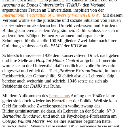
Argentina de Dones Universitàries
(
FAMU
), den Verband
argentinischer Frauen an Universitäten, inspiriert von der
International Federation of University Women (IFUW)
. Mit diesem
Verband wollte sie die juristische und soziale Situation von Frauen
insbesondere im akademischen Umfeld verbessern und Hürden in
Bildungskarrieren aus dem Weg räumen. Dafür schloss sie sich mit
anderen berufstätigen Frauen zusammen und organisierte
Schulungen für die an die 100 Mitglieder. Zwei Jahre nach ihrer
Gründung schloss sich die
FAMU
der
IFUW
an.
Schließlich musste sie 1939 dem konservativen Druck nachgeben
und ihre Stelle am
Hospital Militar Central
aufgeben. Immerhin
wurde sie an der Universtität dafür endlich als volle Professorin
eingesetzt und erhielt den Titel ‚
Profesor Extraordinario
‚ in ihrem
Fachbereich, der Geburtshilfe. Si eblieb also als Lehrende tätig,
bereiste auch weiterhin und schrieb. 1946 setzte sie sich als
Präsidentin der
FAMU
zur Ruhe.
Mit dem Aufkommen des
Peronismus
Anfang der 1940er Jahre
geriet sie jedoch wieder ins Kreuzfeuer der Politik. Weil sie kein
Geld für politische Zwecke spenden wollte, zwang das
Bildungsministerium sie dazu, als Lehrerin an der Schule ‚
N° 3
Bernadino Rivadavia
‚ und auch als Psychologie-Professorin am
Colegio William Morris
, wo sie ihre Karriere begonnen hatte,
zurückzutreten. Wenige Jahre später, 1952, verweigerte sie erneut