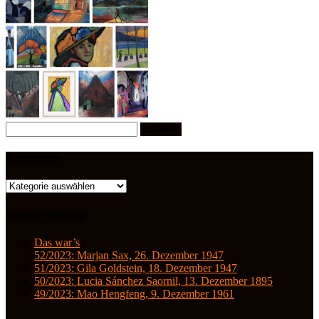
Suchen
nach:
Kategorien
Kategorien
Neueste Beiträge
Das war’s
52/2023: Marjan Sax, 26. Dezember 1947
51/2023: Gila Goldstein, 18. Dezember 1947
50/2023: Lucia Sánchez Saornil, 13. Dezember 1895
49/2023: Mao Hengfeng, 9. Dezember 1961