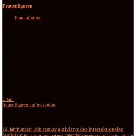
Frauenfiguren
Frauenfiguren
Kalender
August 2026
M
D
M
D
F
S
S
1
2
3
4
5
6
7
8
9
10
11
12
13
14
15
16
17
18
19
20
21
22
23
24
25
26
27
28
29
30
31
« Jan.
frauenfiguren auf mastodon
Schlagwörter
19. jahrhundert
19th century
aktivistys des intersektionalen
feminismus
calendar
astronomie
botanik
chemie
editorial
erster weltkrieg