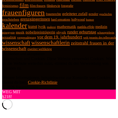
film
feminismus
film-frauen
fotografie
filmloewin
frauenfiguren
geleiteter zufall
frauenrechte
gender
geschichte
grenzgängerinnen
geschrieben
hard sensations
hollywood
humor
kalender
kunst
lyrik
mathematik
medizin
matilda-effekt
malerei
runder geburtstag
nobelpreisträgerin
physik
musik
misogynie
schauspielerin
vor dem 19. jahrhundert
sexualität
vergewaltigung
welt jenseits des tellerrands
wissenschaft
wissenschaftlerin
zeitstrahl frauen in der
wissenschaft
zweiter weltkrieg
Datenschutz und Cookies: Diese Website verwendet Cookies. Wenn
du die Website weiterhin nutzt, stimmst du der Verwendung von
Cookies zu.
Weitere Informationen, beispielsweise zur Kontrolle von Cookies,
findest du hier:
Cookie-Richtlinie
© 2026 frauenfiguren
WEG MIT
§218!