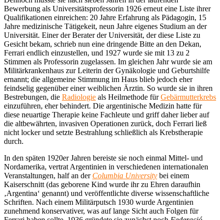
Bewerbung als Universitätsprofessorin 1926 erneut eine Liste ihrer
Qualifikationen einreichen: 20 Jahre Erfahrung als Pädagogin, 15
Jahre medizinische Tätigekeit, neun Jahre eigenes Studium an der
Universität. Einer der Berater der Universität, der diese Liste zu
Gesicht bekam, schrieb nun eine dringende Bitte an den Dekan,
Ferrari endlich einzustellen, und 1927 wurde sie mit 13 zu 2
Stimmen als Professorin zugelassen. Im gleichen Jahr wurde sie am
Militärkrankenhaus zur Leiterin der Gynäkologie und Geburtshilfe
ernannt; die allgemeine Stimmung im Haus blieb jedoch eher
feindselig gegenüber einer weiblichen Ärztin. So wurde sie in ihren
Bestrebungen, die
Radiologie
als Heilmethode für
Gebärmutterkrebs
einzuführen, eher behindert. Die argentinische Medizin hatte für
diese neuartige Therapie keine Fachleute und griff daher lieber auf
die altbewährten, invasiven Operationen zurück, doch Ferrari ließ
nicht locker und setzte Bestrahlung schließlich als Krebstherapie
durch.
In den späten 1920er Jahren bereiste sie noch einmal Mittel- und
Nordamerika, vertrat Argentinien in verschiedenen internationalen
Veranstaltungen, half an der
Columbia University
bei einem
Kaiserschnitt (das geborene Kind wurde ihr zu Ehren daraufhin
‚Argentina‘ genannt) und veröffentlichte diverse wissenschaftliche
Schriften. Nach einem Militärputsch 1930 wurde Argentinien
zunehmend konservativer, was auf lange Sicht auch Folgen für
Ferrari haben sollte. 1936 gründete sie zunächst noch
Federació