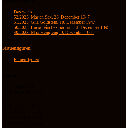
Neueste Beiträge
Das war’s
52/2023: Marjan Sax, 26. Dezember 1947
51/2023: Gila Goldstein, 18. Dezember 1947
50/2023: Lucia Sánchez Saornil, 13. Dezember 1895
49/2023: Mao Hengfeng, 9. Dezember 1961
Frauenfiguren
Frauenfiguren
Kalender
August 2026
M
D
M
D
F
S
S
1
2
3
4
5
6
7
8
9
10
11
12
13
14
15
16
17
18
19
20
21
22
23
24
25
26
27
28
29
30