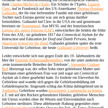
dank
Charles-Michel de l’Epée
. Ein Schüler de l’Epées,
Laurent
Clerc
, traf in Frankreich auf den US-Amerikaner
Thomas Hopkins
Gallaudet
, der für eine befreundete Familie mit einer gehörlosen
Tochter nach Europa gereist war, um sich genau darüber
fortzubilden. Gallaudet lud Clerc in die USA ein und gemeinsam
bereisten sie
Neuengland
. Aus MVSL und der französischen
Langue des signes français
(LSF)
, entwickelten die beiden die frühe
Form des ASL; sie gründeten 1817 das
Connecticut Asylum for the
Instruction and Education for Deaf and Dumb Persons
, heute
American School for the Deaf
, Gallaudet gründete später die erste
Universität für Gehörlose, die heute
Gallaudet University
heißt.
Leider entwickelte sich nun gegen Ende des 19. Jahrhunderts die
Idee der
Eugenik (Erbgesundheitslehre)
, von der unter anderem der
‚erste kommerzielle Betreiber der Telefonie‘,
Alexander Graham
Bell
überzeugt war, der selbst Sohn einer gehörlosen Mutter und
Ehemann einer gehörlosen Frau war und sogar am
Connecticut
Asylum
als Lehrer gearbeitet hatte. Er forderte ein Eheverbot für
Gehörlose und wandte sich gegen die Gehörlosenbildung mit
Gebärdensprache. Insgesamt schlug das Klima dahingehend um in
Audismus
, Gehörlose wurden
gezwungen, Lautsprache zu lernen
,
z.T. mit auf den Rücken gebundenen Händen; gehörlose Menschen
mit Uterus wurden ohne ihr Wissen und Einverständnis nach
Geburten sterilisiert. Diese ablehnende Haltung gegenüber einer
Gehörlosenkultur
war Status Quo zu der Zeit, als Tanya Zolotoroff