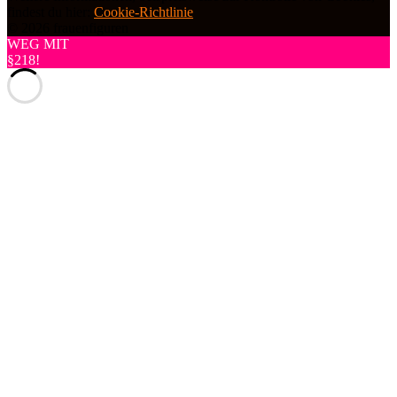
findest du hier:
Cookie-Richtlinie
© 2026 frauenfiguren
WEG MIT
§218!