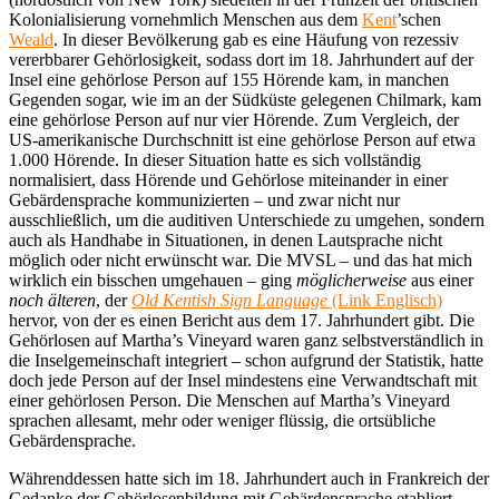
Kolonialisierung vornehmlich Menschen aus dem
Kent
’schen
Weald
. In dieser Bevölkerung gab es eine Häufung von rezessiv
vererbbarer Gehörlosigkeit, sodass dort im 18. Jahrhundert auf der
Insel eine gehörlose Person auf 155 Hörende kam, in manchen
Gegenden sogar, wie im an der Südküste gelegenen Chilmark, kam
eine gehörlose Person auf nur vier Hörende. Zum Vergleich, der
US-amerikanische Durchschnitt ist eine gehörlose Person auf etwa
1.000 Hörende. In dieser Situation hatte es sich vollständig
normalisiert, dass Hörende und Gehörlose miteinander in einer
Gebärdensprache kommunizierten – und zwar nicht nur
ausschließlich, um die auditiven Unterschiede zu umgehen, sondern
auch als Handhabe in Situationen, in denen Lautsprache nicht
möglich oder nicht erwünscht war. Die MVSL – und das hat mich
wirklich ein bisschen umgehauen – ging
möglicherweise
aus einer
noch älteren
, der
Old Kentish Sign Language
(Link Englisch)
hervor, von der es einen Bericht aus dem 17. Jahrhundert gibt. Die
Gehörlosen auf Martha’s Vineyard waren ganz selbstverständlich in
die Inselgemeinschaft integriert – schon aufgrund der Statistik, hatte
doch jede Person auf der Insel mindestens eine Verwandtschaft mit
einer gehörlosen Person. Die Menschen auf Martha’s Vineyard
sprachen allesamt, mehr oder weniger flüssig, die ortsübliche
Gebärdensprache.
Währenddessen hatte sich im 18. Jahrhundert auch in Frankreich der
Gedanke der Gehörlosenbildung mit Gebärdensprache etabliert,