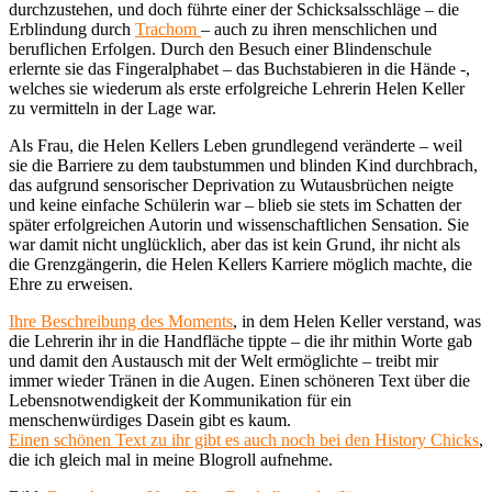
durchzustehen, und doch führte einer der Schicksalsschläge – die
Erblindung durch
Trachom
– auch zu ihren menschlichen und
beruflichen Erfolgen. Durch den Besuch einer Blindenschule
erlernte sie das Fingeralphabet – das Buchstabieren in die Hände -,
welches sie wiederum als erste erfolgreiche Lehrerin Helen Keller
zu vermitteln in der Lage war.
Als Frau, die Helen Kellers Leben grundlegend veränderte – weil
sie die Barriere zu dem taubstummen und blinden Kind durchbrach,
das aufgrund sensorischer Deprivation zu Wutausbrüchen neigte
und keine einfache Schülerin war – blieb sie stets im Schatten der
später erfolgreichen Autorin und wissenschaftlichen Sensation. Sie
war damit nicht unglücklich, aber das ist kein Grund, ihr nicht als
die Grenzgängerin, die Helen Kellers Karriere möglich machte, die
Ehre zu erweisen.
Ihre Beschreibung des Moments
, in dem Helen Keller verstand, was
die Lehrerin ihr in die Handfläche tippte – die ihr mithin Worte gab
und damit den Austausch mit der Welt ermöglichte – treibt mir
immer wieder Tränen in die Augen. Einen schöneren Text über die
Lebensnotwendigkeit der Kommunikation für ein
menschenwürdiges Dasein gibt es kaum.
Einen schönen Text zu ihr gibt es auch noch bei den History Chicks
,
die ich gleich mal in meine Blogroll aufnehme.