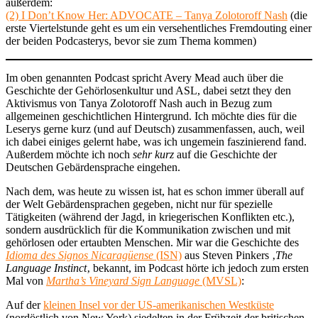
außerdem:
(2) I Don’t Know Her: ADVOCATE – Tanya Zolotoroff Nash
(die
erste Viertelstunde geht es um ein versehentliches Fremdouting einer
der beiden Podcasterys, bevor sie zum Thema kommen)
Im oben genannten Podcast spricht Avery Mead auch über die
Geschichte der Gehörlosenkultur und ASL, dabei setzt they den
Aktivismus von Tanya Zolotoroff Nash auch in Bezug zum
allgemeinen geschichtlichen Hintergrund. Ich möchte dies für die
Leserys gerne kurz (und auf Deutsch) zusammenfassen, auch, weil
ich dabei einiges gelernt habe, was ich ungemein faszinierend fand.
Außerdem möchte ich noch
sehr kurz
auf die Geschichte der
Deutschen Gebärdensprache eingehen.
Nach dem, was heute zu wissen ist, hat es schon immer überall auf
der Welt Gebärdensprachen gegeben, nicht nur für spezielle
Tätigkeiten (während der Jagd, in kriegerischen Konflikten etc.),
sondern ausdrücklich für die Kommunikation zwischen und mit
gehörlosen oder ertaubten Menschen. Mir war die Geschichte des
Idioma des Signos Nicaragüense
(ISN)
aus Steven Pinkers ‚
The
Language Instinct
‚ bekannt, im Podcast hörte ich jedoch zum ersten
Mal von
Martha’s Vineyard Sign Language
(MVSL)
:
Auf der
kleinen Insel vor der US-amerikanischen Westküste
(nordöstlich von New York) siedelten in der Frühzeit der britischen