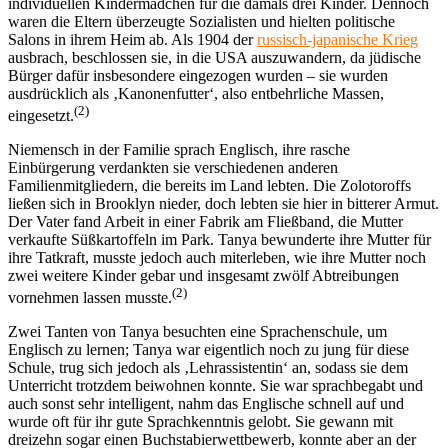
individuellen Kindermädchen für die damals drei Kinder. Dennoch
waren die Eltern überzeugte Sozialisten und hielten politische
Salons in ihrem Heim ab. Als 1904 der
russisch-japanische Krieg
ausbrach, beschlossen sie, in die USA auszuwandern, da jüdische
Bürger dafür insbesondere eingezogen wurden – sie wurden
ausdrücklich als ‚Kanonenfutter‘, also entbehrliche Massen,
(2)
eingesetzt.
Niemensch in der Familie sprach Englisch, ihre rasche
Einbürgerung verdankten sie verschiedenen anderen
Familienmitgliedern, die bereits im Land lebten. Die Zolotoroffs
ließen sich in Brooklyn nieder, doch lebten sie hier in bitterer Armut.
Der Vater fand Arbeit in einer Fabrik am Fließband, die Mutter
verkaufte Süßkartoffeln im Park. Tanya bewunderte ihre Mutter für
ihre Tatkraft, musste jedoch auch miterleben, wie ihre Mutter noch
zwei weitere Kinder gebar und insgesamt zwölf Abtreibungen
(2)
vornehmen lassen musste.
Zwei Tanten von Tanya besuchten eine Sprachenschule, um
Englisch zu lernen; Tanya war eigentlich noch zu jung für diese
Schule, trug sich jedoch als ‚Lehrassistentin‘ an, sodass sie dem
Unterricht trotzdem beiwohnen konnte. Sie war sprachbegabt und
auch sonst sehr intelligent, nahm das Englische schnell auf und
wurde oft für ihr gute Sprachkenntnis gelobt. Sie gewann mit
dreizehn sogar einen Buchstabierwettbewerb, konnte aber an der