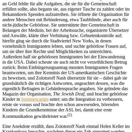
an Geld fehlte für alle Aufgaben, die sie für die Gemeinschaft
erfüllen sollte, also begann sie, aus eigener Tasche zu zahlen oder im
Bekanntkreis Spenden aufzutreiben. Sie öffnete die Organisation für
andere Menschen mit Behinderung, etwa Taubblinde, aber auch für
nicht-jüdische Gehörlose. Sie unterstützte ihre Gemeinschaft in
Belangen der Medizin, bei der Arbeitssuche, organisierte Übersetzer
und Anwälte, klärte über Verhütung bzw. Geburtenkontrolle auf;
hierfür ging sie durch die Stadtviertel New Yorks, in denen
vornehmlich Immigranten lebten, und suchte gehörlose Frauen auf,
um sie über ihre Rechte und Möglichkeiten zu unterrichten.
Außerdem half sie gehörlosen Immigranten bei der Einwanderung
in die USA. Dabei scheute sie auch nicht vor verzeihlichem Betrug
zurück: Beim Einbürgerungsantrag mussten Immigranten Fragen
beantworten, um ihre Kenntnis der US-amerikanischen Geschichte
zu beweisen, und Zolotoroff Nash übersetzte für sie – dabei gab sie
grundsätzlich die richtigen Antworten, ungeachtet dessen, was die
eigentlich Befragten in Gebärdensprache angaben. Sie gründete das
Magazin der Organisation,
The Jewish Deaf
, und brachte gehörlose
Kinder in
Sommercamps
unter; um die Integration zu verbessern,
reiste sie voraus und brachte den schon anwesenden, hörenden
Kindern die Grundkenntnisse der ASL bei, damit eine erste
(2)
Kommunikation gewährleistet war.
Eine Anekdote erzählt, dass Zolotoroff Nash einmal Helen Keller im
Krankenhaus besuchte, nachdem dieser ein Zeh amputiert werden