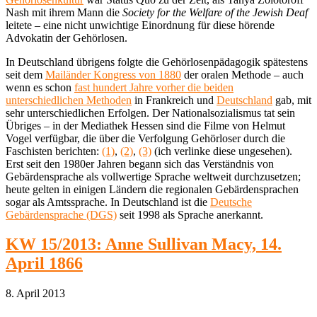
Nash mit ihrem Mann die
Society for the Welfare of the Jewish Deaf
leitete – eine nicht unwichtige Einordnung für diese hörende
Advokatin der Gehörlosen.
In Deutschland übrigens folgte die Gehörlosenpädagogik spätestens
seit dem
Mailänder Kongress von 1880
der oralen Methode – auch
wenn es schon
fast hundert Jahre vorher die beiden
unterschiedlichen Methoden
in Frankreich und
Deutschland
gab, mit
sehr unterschiedlichen Erfolgen. Der Nationalsozialismus tat sein
Übriges – in der Mediathek Hessen sind die Filme von Helmut
Vogel verfügbar, die über die Verfolgung Gehörloser durch die
Faschisten berichten:
(1)
,
(2)
,
(3)
(ich verlinke diese ungesehen).
Erst seit den 1980er Jahren begann sich das Verständnis von
Gebärdensprache als vollwertige Sprache weltweit durchzusetzen;
heute gelten in einigen Ländern die regionalen Gebärdensprachen
sogar als Amtssprache. In Deutschland ist die
Deutsche
Gebärdensprache (DGS)
seit 1998 als Sprache anerkannt.
KW 15/2013: Anne Sullivan Macy, 14.
April 1866
8. April 2013