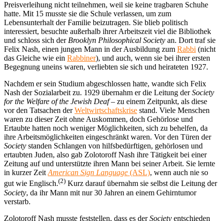
Preisverleihung nicht teilnehmen, weil sie keine tragbaren Schuhe
hatte. Mit 15 musste sie die Schule verlassen, um zum
Lebensunterhalt der Familie beizutragen. Sie blieb politisch
interessiert, besuchte außerhalb ihrer Arbeitszeit viel die Bibliothek
und schloss sich der
Brooklyn Philosophical Society
an. Dort traf sie
Felix Nash, einen jungen Mann in der Ausbildung zum
Rabbi
(nicht
das Gleiche wie ein
Rabbiner
), und auch, wenn sie bei ihrer ersten
Begegnung uneins waren, verliebten sie sich und heirateten 1927.
Nachdem er sein Studium abgeschlossen hatte, wandte sich Felix
Nash der Sozialarbeit zu. 1929 übernahm er die Leitung der
Society
for the Welfare of the Jewish Deaf
– zu einem Zeitpunkt, als diese
vor den Tatsachen der
Weltwirtschaftskrise
stand. Viele Menschen
waren zu dieser Zeit ohne Auskommen, doch Gehörlose und
Ertaubte hatten noch weniger Möglichkeiten, sich zu behelfen, da
ihre Arbeitsmöglichkeiten eingeschränkt waren. Vor den Türen der
Society
standen Schlangen von hilfsbedürftigen, gehörlosen und
ertaubten Juden, also gab Zolotoroff Nash ihre Tätigkeit bei einer
Zeitung auf und unterstützte ihren Mann bei seiner Arbeit. Sie lernte
in kurzer Zeit
American Sign Language
(ASL)
, wenn auch nie so
(2)
gut wie Englisch.
Kurz darauf übernahm sie selbst die Leitung der
Society
, da ihr Mann mit nur 30 Jahren an einem Gehirntumor
verstarb.
Zolotoroff Nash musste feststellen, dass es der
Society
entschieden