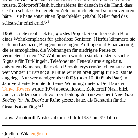
musste. Zolotoroff Nash buchstabierte ihr danach in die Hand, dass
sie froh sei, dass Keller einen Zeh und nicht einen Daumen verloren
hätte – sie hätte sonst einen Sprachfehler gehabt! Keller fand das
(2)
selbst sehr erheiternd.
1968 startete sie ihr letztes, größtes Projekt: Sie initiierte den Bau
eines Wohnkomplexes für gehörlose Senioren. Hierfür kümmerte sie
sich um Lizenzen, Baugenehmigungen, Aufträge und Finanzierung,
die es ermöglichte, die Wohnungen für niedrigste Preise zu
vermieten. In den 137 Wohnungen wurden standardisiert visuelle
Signale für Türklingeln, Telefone und Feueralarme eingebaut,
außerdem Kameras, die es den Bewohnerys ermöglichten zu sehen,
wer vor der Tür stand; alle Flure wurden breit genug für Rollstühle
angelegt. Nur wer weniger als 9.000$ (oder 10.000$ als Paar) im
Jahr verdiente, konnte dort eine Wohnung mieten. Der Bau der
Tanya Towers
wurde 1974 abgeschlossen, Zolotoroff Nash blieb
auch, nachdem sie sich von der Leitung der (inzwischen)
New York
Society for the Deaf
zur Ruhe gesetzt hatte, als Beraterin für die
(2)
Organisation tätig.
Tanya Zolotoroff Nash starb am 10. Juli 1987 mit 99 Jahren.
Quellen: Wiki
englisch