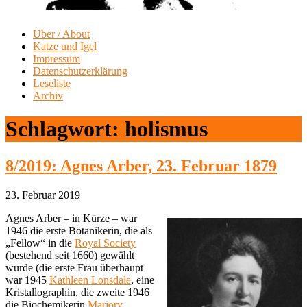
Über / About
Katze und Igel
Impressum
Datenschutzerklärung
Leseliste
Archiv
Schlagwort:
holismus
8/2019: Agnes Arber, 23. Februar 1879
23. Februar 2019
Agnes Arber – in Kürze – war
1946 die erste Botanikerin, die als
„Fellow“ in die
Royal Society
(bestehend seit 1660) gewählt
wurde (die erste Frau überhaupt
war 1945
Kathleen Lonsdale
, eine
Kristallographin, die zweite 1946
die Biochemikerin
Marjory