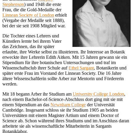
Stephenson
) und 1948 die erste
Frau, die die Gold-Medaille der
Linnean Society of London
erhielt
(Vergabe der Medaille seit 1888),
bei der sie seit 1908 Mitglied war.
Die Tochter eines Lehrers und
Künstlers lernte bei ihrem Vater
das Zeichnen, das ihr später
erlaubte, ihre Werke selbst zu illustrieren. Ihr Interesse an Botanik
erweckte ihre Lehrerin Edith Aitken. Mit 15 Jahren gewann sie ein
Stipendium für ihre botanischen Untersuchungen und traf im
Wissenschaftsclub ihrer Schule auf
Ethel Sargant
, Botanikerin und
später erste Frau im Vorstand der Linnean Society. Die 16 Jahre
ältere Wissenschaftlerin sollte Arber zur Mentorin und Fördererin
werden.
Mit 18 begann Arber ihr Studium am
University College London
,
nach einem Bachelor-of-Science-Abschluss dort ging mit sie mit
einem Stipendium an das
Newnham College
der Universität
Cambridge. Insgesamt schloss sie ihr Studium 1905 an beiden
Universitäten mit einem Magister Artium und einem Doctor of
Science ab. Schon während ihres Studiums und im Anschluss daran
arbeitete sie als wissenschaftliche Mitarbeiterin in Sargants
Botaniklabor.