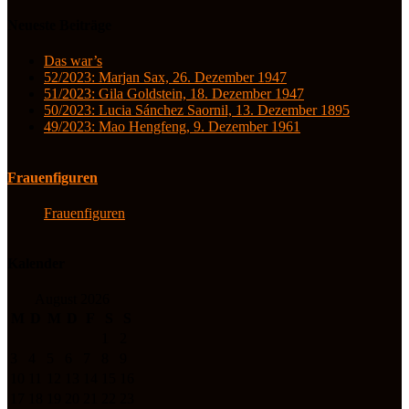
Neueste Beiträge
Das war’s
52/2023: Marjan Sax, 26. Dezember 1947
51/2023: Gila Goldstein, 18. Dezember 1947
50/2023: Lucia Sánchez Saornil, 13. Dezember 1895
49/2023: Mao Hengfeng, 9. Dezember 1961
Frauenfiguren
Frauenfiguren
Kalender
August 2026
M
D
M
D
F
S
S
1
2
3
4
5
6
7
8
9
10
11
12
13
14
15
16
17
18
19
20
21
22
23