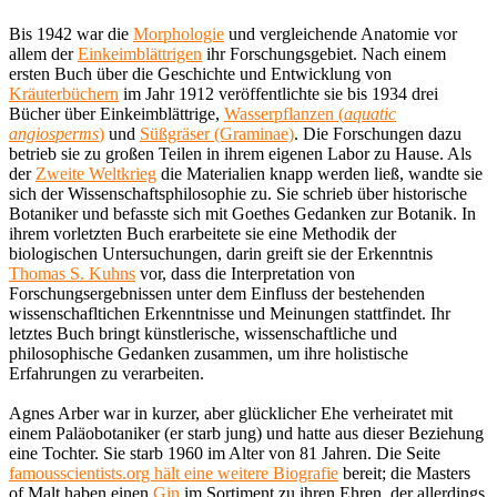
Bis 1942 war die
Morphologie
und vergleichende Anatomie vor
allem der
Einkeimblättrigen
ihr Forschungsgebiet. Nach einem
ersten Buch über die Geschichte und Entwicklung von
Kräuterbüchern
im Jahr 1912 veröffentlichte sie bis 1934 drei
Bücher über Einkeimblättrige,
Wasserpflanzen (
aquatic
angiosperms
)
und
Süßgräser (Graminae)
. Die Forschungen dazu
betrieb sie zu großen Teilen in ihrem eigenen Labor zu Hause. Als
der
Zweite Weltkrieg
die Materialien knapp werden ließ, wandte sie
sich der Wissenschaftsphilosophie zu. Sie schrieb über historische
Botaniker und befasste sich mit Goethes Gedanken zur Botanik. In
ihrem vorletzten Buch erarbeitete sie eine Methodik der
biologischen Untersuchungen, darin greift sie der Erkenntnis
Thomas S. Kuhns
vor, dass die Interpretation von
Forschungsergebnissen unter dem Einfluss der bestehenden
wissenschafltichen Erkenntnisse und Meinungen stattfindet. Ihr
letztes Buch bringt künstlerische, wissenschaftliche und
philosophische Gedanken zusammen, um ihre holistische
Erfahrungen zu verarbeiten.
Agnes Arber war in kurzer, aber glücklicher Ehe verheiratet mit
einem Paläobotaniker (er starb jung) und hatte aus dieser Beziehung
eine Tochter. Sie starb 1960 im Alter von 81 Jahren. Die Seite
famousscientists.org hält eine weitere Biografie
bereit; die Masters
of Malt haben einen
Gin
im Sortiment zu ihren Ehren, der allerdings