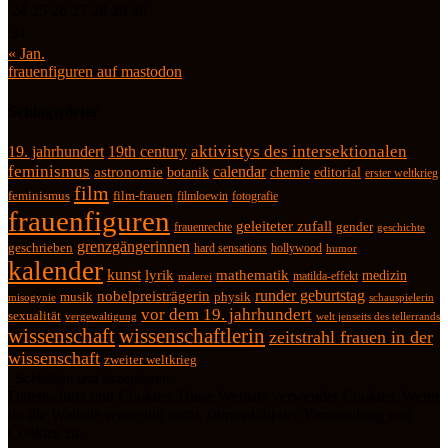
24
25
26
27
28
29
30
31
« Jan.
frauenfiguren auf mastodon
Schlagwörter
19. jahrhundert
19th century
aktivistys des intersektionalen
feminismus
calendar
astronomie
botanik
chemie
editorial
erster weltkrieg
film
feminismus
film-frauen
fotografie
filmloewin
frauenfiguren
geleiteter zufall
frauenrechte
gender
geschichte
grenzgängerinnen
geschrieben
hard sensations
hollywood
humor
kalender
kunst
lyrik
mathematik
medizin
matilda-effekt
malerei
runder geburtstag
nobelpreisträgerin
physik
musik
misogynie
schauspielerin
vor dem 19. jahrhundert
sexualität
vergewaltigung
welt jenseits des tellerrands
wissenschaft
wissenschaftlerin
zeitstrahl frauen in der
wissenschaft
zweiter weltkrieg
Datenschutz und Cookies: Diese Website verwendet Cookies. Wenn
du die Website weiterhin nutzt, stimmst du der Verwendung von
Cookies zu.