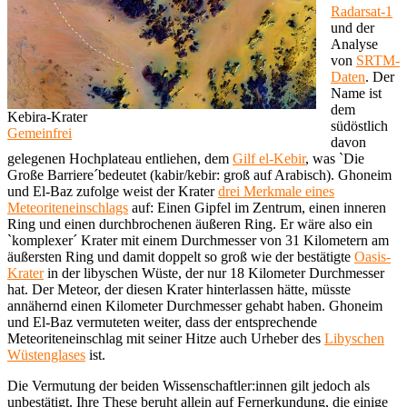
Radarsat-1
und der
Analyse
von
SRTM-
Daten
. Der
Name ist
dem
Kebira-Krater
südöstlich
Gemeinfrei
davon
gelegenen Hochplateau entliehen, dem
Gilf el-Kebir
, was `Die
Große Barriere´bedeutet (kabir/kebir: groß auf Arabisch). Ghoneim
und El-Baz zufolge weist der Krater
drei Merkmale eines
Meteoriteneinschlags
auf: Einen Gipfel im Zentrum, einen inneren
Ring und einen durchbrochenen äußeren Ring. Er wäre also ein
`komplexer´ Krater mit einem Durchmesser von 31 Kilometern am
äußersten Ring und damit doppelt so groß wie der bestätigte
Oasis-
Krater
in der libyschen Wüste, der nur 18 Kilometer Durchmesser
hat. Der Meteor, der diesen Krater hinterlassen hätte, müsste
annähernd einen Kilometer Durchmesser gehabt haben. Ghoneim
und El-Baz vermuteten weiter, dass der entsprechende
Meteoriteneinschlag mit seiner Hitze auch Urheber des
Libyschen
Wüstenglases
ist.
Die Vermutung der beiden Wissenschaftler:innen gilt jedoch als
unbestätigt. Ihre These beruht allein auf Fernerkundung, die einige