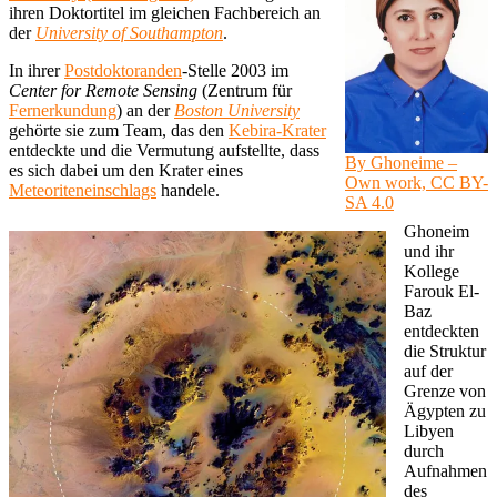
ihren Doktortitel im gleichen Fachbereich an
der
University of Southampton
.
In ihrer
Postdoktoranden
-Stelle 2003 im
Center for Remote Sensing
(Zentrum für
Fernerkundung
) an der
Boston University
gehörte sie zum Team, das den
Kebira-Krater
entdeckte und die Vermutung aufstellte, dass
By Ghoneime –
es sich dabei um den Krater eines
Own work, CC BY-
Meteoriteneinschlags
handele.
SA 4.0
Ghoneim
und ihr
Kollege
Farouk El-
Baz
entdeckten
die Struktur
auf der
Grenze von
Ägypten zu
Libyen
durch
Aufnahmen
des