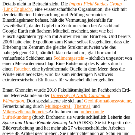
Details nicht in Betracht zieht. Die
Impact Field Studies Group
(Link Englisch)
, eine wissenschaftliche Organisation, die sich mit
der detaillierten Untersuchung und Prüfung vermuteter
Einschlagskrater befasst, hält die Vermutung jedenfalls für
`zweifelhaft´, da der Gipfel im Zentrum schon bei Ansicht auf
Google Earth mit flachem Mittelteil erscheint, statt wie bei
Einschlagskratern typisch mit Aufwürfen und Brüchen. Und bereits
2006 hatte eine Expedition zum Krater selbst festgehalten, dass die
Erhebung im Zentrum die gleiche Struktur aufweist wie das
nahegelegene Gilf, nämlich klar erkennbare, glatt horizontal
verlaufende Schichten aus
Sedimentgestein
– sichtlich ungestört von
einem Meteoriteneinschlag. Eine Entstehung des Kraters durch
einen
Raucher
, eine hydrothermale Quelle in dem Meer, dass die
Wüste einst bedeckte, wird bis zum eindeutigen Nachweis
extraterrestrischen Einflusses für wahrscheinlicher gehalten.
Eman Ghoneim wurde 2010 Fakultätsmitglied im Fachbereich Erd-
und Meereskunde an der
University of North Carolina at
Wilmington
. Dort spezialisierte sie sich auf
Geoinformationssysteme
,
Fernerkundung durch
Multispektral-
,
Thermal-
und
Mikrowellenradiometer
-Aufnahmen und
unbemannte
Lufterkundung
(durch Drohnen); sie wurde schließlich Leiterin des
Space and Drone Remote Sensing Lab
(SDRS). Sie ist Expertin des
Bildverarbeitung und hat mehr als 27 wissenschaftliche Arbeiten
sowie 48 Artikel geschrieben. Sie unterrichtet auch an Schulen und