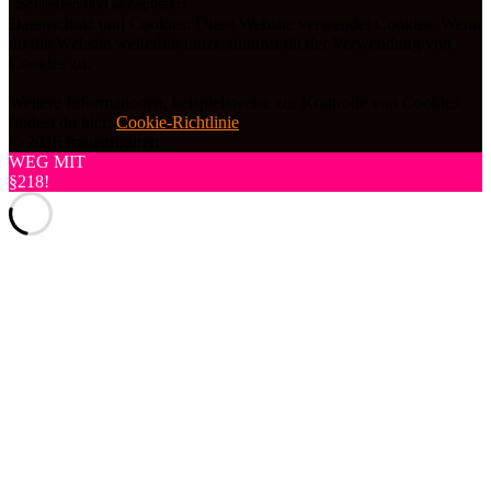
Datenschutz und Cookies: Diese Website verwendet Cookies. Wenn
du die Website weiterhin nutzt, stimmst du der Verwendung von
Cookies zu.
Weitere Informationen, beispielsweise zur Kontrolle von Cookies,
findest du hier:
Cookie-Richtlinie
© 2026 frauenfiguren
WEG MIT
§218!