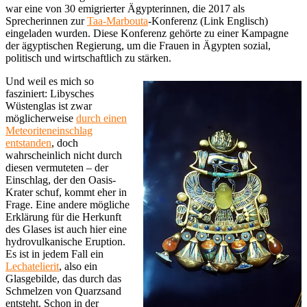
war eine von 30 emigrierter Ägypterinnen, die 2017 als
Sprecherinnen zur
Taa-Marbouta
-Konferenz (Link Englisch)
eingeladen wurden. Diese Konferenz gehörte zu einer Kampagne
der ägyptischen Regierung, um die Frauen in Ägypten sozial,
politisch und wirtschaftlich zu stärken.
Und weil es mich so
fasziniert: Libysches
Wüstenglas ist zwar
möglicherweise
durch einen
Meteoriteneinschlag
entstanden
, doch
wahrscheinlich nicht durch
diesen vermuteten – der
Einschlag, der den Oasis-
Krater schuf, kommt eher in
Frage. Eine andere mögliche
Erklärung für die Herkunft
des Glases ist auch hier eine
hydrovulkanische Eruption.
Es ist in jedem Fall ein
Lechatelierit
, also ein
Glasgebilde, das durch das
Schmelzen von Quarzsand
entsteht. Schon in der