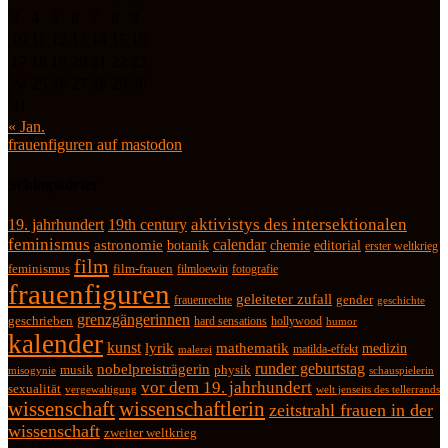
3
4
5
6
7
8
9
10
11
12
13
14
15
16
17
18
19
20
21
22
23
24
25
26
27
28
29
30
31
« Jan.
frauenfiguren auf mastodon
Schlagwörter
19. jahrhundert
19th century
aktivistys des intersektionalen
feminismus
calendar
astronomie
botanik
chemie
editorial
erster weltkrieg
film
feminismus
film-frauen
fotografie
filmloewin
frauenfiguren
geleiteter zufall
frauenrechte
gender
geschichte
grenzgängerinnen
geschrieben
hard sensations
hollywood
humor
kalender
kunst
lyrik
mathematik
medizin
matilda-effekt
malerei
runder geburtstag
nobelpreisträgerin
physik
musik
misogynie
schauspielerin
vor dem 19. jahrhundert
sexualität
vergewaltigung
welt jenseits des tellerrands
wissenschaft
wissenschaftlerin
zeitstrahl frauen in der
wissenschaft
zweiter weltkrieg