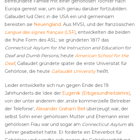
befreundete Familie mit einer gehörlosen Tochter nach
Europa gereist war, um sich genau darüber fortzubilden.
Gallaudet lud Clerc in die USA ein und gemeinsam
bereisten sie
Neuengland
. Aus MVSL und der französischen
Langue des signes français
(LSF)
, entwickelten die beiden
die frühe Form des ASL; sie gründeten 1817 das
Connecticut Asylum for the Instruction and Education for
Deaf and Dumb Persons
, heute
American School for the
Deaf
, Gallaudet gründete später die erste Universität für
Gehörlose, die heute
Gallaudet University
heißt.
Leider entwickelte sich nun gegen Ende des 19.
Jahrhunderts die Idee der
Eugenik (Erbgesundheitslehre)
,
von der unter anderem der ‚erste kommerzielle Betreiber
der Telefonie‘,
Alexander Graham Bell
überzeugt war, der
selbst Sohn einer gehörlosen Mutter und Ehemann einer
gehörlosen Frau war und sogar am
Connecticut Asylum
als
Lehrer gearbeitet hatte. Er forderte ein Eheverbot für