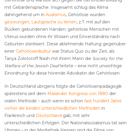
Gehörlose und wandte sich gegen die Gehörlosenbildung
mit Gebärdensprache. Insgesamt schlug das Klima
dahingehend um in
Audismus
, Gehörlose wurden
gezwungen, Lautsprache zu lernen
, z.T. mit auf den
Rücken gebundenen Händen; gehörlose Menschen mit
Uterus wurden ohne ihr Wissen und Einverständnis nach
Geburten sterilisiert. Diese ablehnende Haltung gegenüber
einer
Gehörlosenkultur
war Status Quo zu der Zeit, als
Tanya Zolotoroff Nash mit ihrem Mann die
Society for the
Welfare of the Jewish Deaf
leitete – eine nicht unwichtige
Einordnung für diese hörende Advokatin der Gehörlosen.
In Deutschland übrigens folgte die Gehörlosenpädagogik
spätestens seit dem
Mailänder Kongress von 1880
der
oralen Methode – auch wenn es schon
fast hundert Jahre
vorher die beiden unterschiedlichen Methoden
in
Frankreich und
Deutschland
gab, mit sehr
unterschiedlichen Erfolgen. Der Nationalsozialismus tat sein
Übriges – in der Mediathek Hessen sind die Filme von