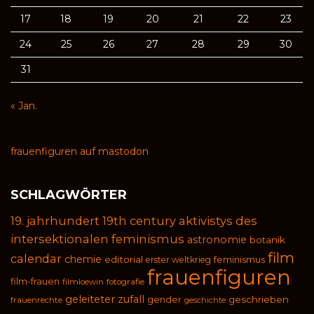
17
18
19
20
21
22
23
24
25
26
27
28
29
30
31
« Jan.
frauenfiguren auf mastodon
SCHLAGWÖRTER
19. jahrhundert
19th century
aktivistys des
intersektionalen feminismus
astronomie
botanik
film
calendar
chemie
editorial
feminismus
erster weltkrieg
frauenfiguren
film-frauen
filmloewin
fotografie
geleiteter zufall
geschrieben
gender
frauenrechte
geschichte