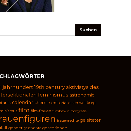
CHLAGWÖRTER
9. jahrhundert
19th century
aktivistys des
ntersektionalen feminismus
astronomie
calendar
chemie
otanik
editorial
erster weltkrieg
film
eminismus
film-frauen
filmloewin
fotografie
frauenfiguren
geleiteter
frauenrechte
fall
geschrieben
gender
geschichte