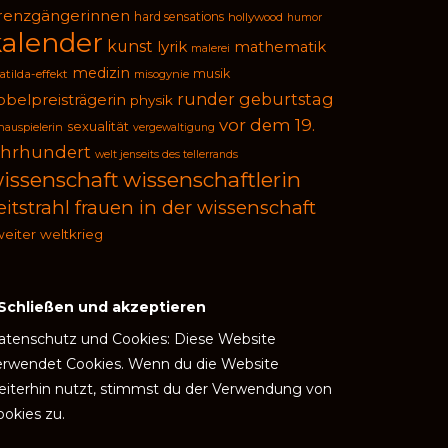
renzgängerinnen
hard sensations
hollywood
humor
kalender
kunst
lyrik
mathematik
malerei
medizin
musik
tilda-effekt
misogynie
runder geburtstag
obelpreisträgerin
physik
vor dem 19.
sexualität
hauspielerin
vergewaltigung
ahrhundert
welt jenseits des tellerrands
issenschaft
wissenschaftlerin
eitstrahl frauen in der wissenschaft
eiter weltkrieg
atenschutz und Cookies: Diese Website
erwendet Cookies. Wenn du die Website
eiterhin nutzt, stimmst du der Verwendung von
ookies zu.