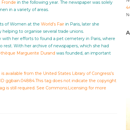
N
 Fronde
in the following year. The newspaper was solely
4
n in a variety of areas.
N
ghts of Women at the
World’s Fair
in Paris, later she
helping to organise several trade unions.
A
y with her efforts to found a pet cemetery in Paris, where
to rest. With her archive of newspapers, which she had
iothèque Marguerite Durand
was founded, an important
is available from the United States Library of Congress’s
 ID ggbain.04884.This tag does not indicate the copyright
ag is still required. See Commons:Licensing for more