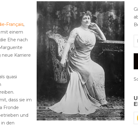
G
a
e-Français
,
Be
e mit einem
s die Ehe nach
Marguerite
g neue Karriere
 als quasi
S
n
reiben.
U
it, dass sie im
E
La Fronde
betrieben und
 in den