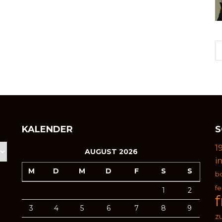
KALENDER
S
1
AUGUST 2026
i
M
D
M
D
F
S
S
b
f
1
2
3
4
5
6
7
8
9
zu