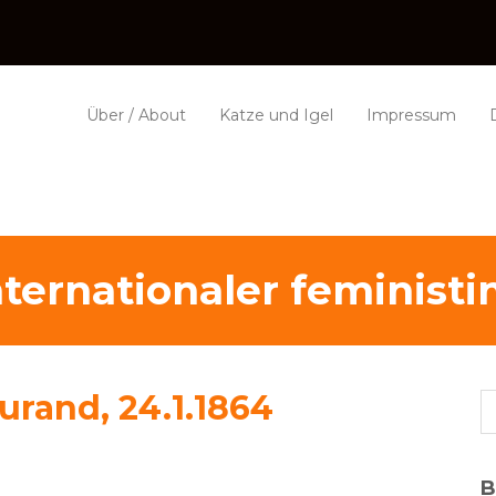
Über / About
Katze und Igel
Impressum
nternationaler feminist
urand, 24.1.1864
B