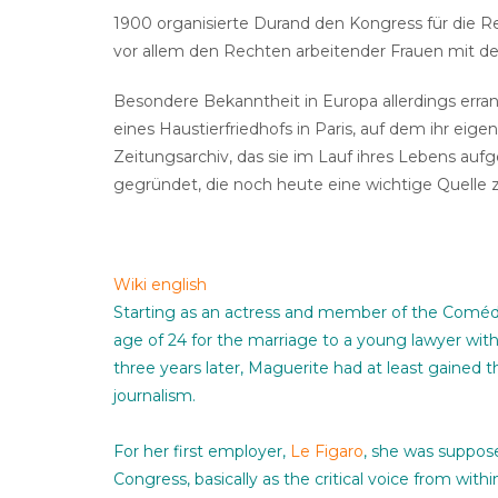
1900 organisierte Durand den Kongress für die R
vor allem den Rechten arbeitender Frauen mit 
Besondere Bekanntheit in Europa allerdings erran
eines Haustierfriedhofs in Paris, auf dem ihr ei
Zeitungsarchiv, das sie im Lauf ihres Lebens auf
gegründet, die noch heute eine wichtige Quelle
Wiki english
Starting as an actress and member of the
Comédi
age of 24 for the marriage to a young lawyer wit
three years later, Maguerite had at least gained th
journalism.
For her first employer,
Le Figaro
, she was suppose
Congress, basically as the critical voice from wi