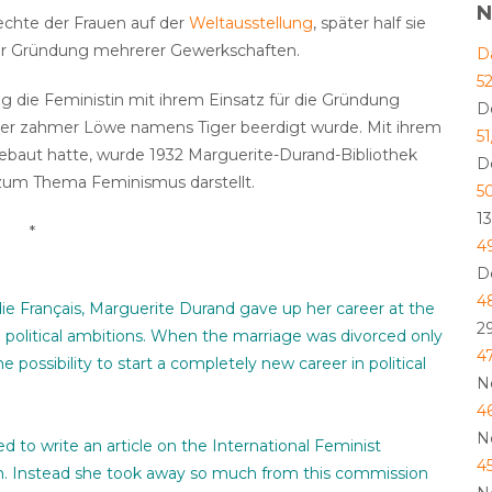
N
echte der Frauen auf der
Weltausstellung
, später half sie
der Gründung mehrerer Gewerkschaften.
D
5
g die Feministin mit ihrem Einsatz für die Gründung
D
gener zahmer Löwe namens Tiger beerdigt wurde. Mit ihrem
5
gebaut hatte, wurde 1932 Marguerite-Durand-Bibliothek
D
 zum Thema Feminismus darstellt.
5
1
*
4
D
4
e Français
, Marguerite Durand gave up her career at the
2
h political ambitions. When the marriage was divorced only
4
e possibility to start a completely new career in political
N
4
N
d to write an article on the International Feminist
4
thin. Instead she took away so much from this commission