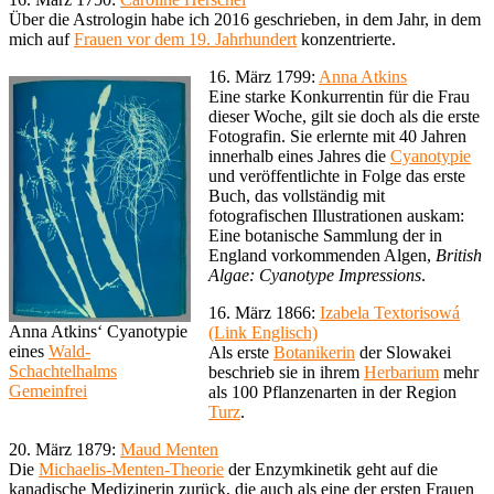
Über die Astrologin habe ich 2016 geschrieben, in dem Jahr, in dem
mich auf
Frauen vor dem 19. Jahrhundert
konzentrierte.
16. März 1799:
Anna Atkins
Eine starke Konkurrentin für die Frau
dieser Woche, gilt sie doch als die erste
Fotografin. Sie erlernte mit 40 Jahren
innerhalb eines Jahres die
Cyanotypie
und veröffentlichte in Folge das erste
Buch, das vollständig mit
fotografischen Illustrationen auskam:
Eine botanische Sammlung der in
England vorkommenden Algen,
British
Algae: Cyanotype Impressions
.
16. März 1866:
Izabela Textorisowá
Anna Atkins‘ Cyanotypie
(Link Englisch)
eines
Wald-
Als erste
Botanikerin
der Slowakei
Schachtelhalms
beschrieb sie in ihrem
Herbarium
mehr
Gemeinfrei
als 100 Pflanzenarten in der Region
Turz
.
20. März 1879:
Maud Menten
Die
Michaelis-Menten-Theorie
der Enzymkinetik geht auf die
kanadische Medizinerin zurück, die auch als eine der ersten Frauen