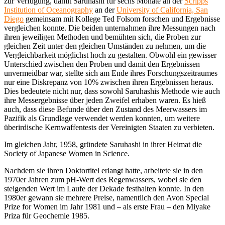
zur Verfügung, damit Saruhashi für sechs Monate an der
Scripps
Institution of Oceanography
an der
University of California, San
Diego
gemeinsam mit Kollege Ted Folsom forschen und Ergebnisse
vergleichen konnte. Die beiden unternahmen ihre Messungen nach
ihren jeweiligen Methoden und bemühten sich, die Proben zur
gleichen Zeit unter den gleichen Umständen zu nehmen, um die
Vergleichbarkeit möglichst hoch zu gestalten. Obwohl ein gewisser
Unterschied zwischen den Proben und damit den Ergebnissen
unvermeidbar war, stellte sich am Ende ihres Forschungszeitraumes
nur eine Diskrepanz von 10% zwischen ihren Ergebnissen heraus.
Dies bedeutete nicht nur, dass sowohl Saruhashis Methode wie auch
ihre Messergebnisse über jeden Zweifel erhaben waren. Es hieß
auch, dass diese Befunde über den Zustand des Meerwassers im
Pazifik als Grundlage verwendet werden konnten, um weitere
überirdische Kernwaffentests der Vereinigten Staaten zu verbieten.
Im gleichen Jahr, 1958, gründete Saruhashi in ihrer Heimat die
Society of Japanese Women in Science.
Nachdem sie ihren Doktortitel erlangt hatte, arbeitete sie in den
1970er Jahren zum pH-Wert des Regenwassers, wobei sie den
steigenden Wert im Laufe der Dekade festhalten konnte. In den
1980er gewann sie mehrere Preise, namentlich den Avon Special
Prize for Women im Jahr 1981 und – als erste Frau – den Miyake
Priza für Geochemie 1985.