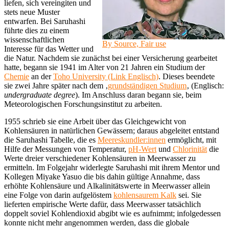
liefen, sich vereingiten und
stets neue Muster
entwarfen. Bei Saruhashi
führte dies zu einem
wissenschaftlichen
By Source, Fair use
Interesse für das Wetter und
die Natur. Nachdem sie zunächst bei einer Versicherung gearbeitet
hatte, begann sie 1941 im Alter von 21 Jahren ein Studium der
Chemie
an der
Toho University (Link Englisch)
. Dieses beendete
sie zwei Jahre später nach dem ‚
grundständigen Studium
‚ (Englisch:
undergraduate degree
). Im Anschluss daran begann sie, beim
Meteorologischen Forschungsinstitut zu arbeiten.
1955 schrieb sie eine Arbeit über das Gleichgewicht von
Kohlensäuren in natürlichen Gewässern; daraus abgeleitet entstand
die Saruhashi Tabelle, die es
Meereskundler:innen
ermöglicht, mit
Hilfe der Messungen von Temperatur,
pH-Wert
und
Chlorinität
die
Werte dreier verschiedener Kohlensäuren in Meerwasser zu
ermitteln. Im Folgejahr widerlegte Saruhashi mit ihrem Mentor und
Kollegen Miyake Yasuo die bis dahin gültige Annahme, dass
erhöhte Kohlensäure und Alkalinitätswerte in Meerwasser allein
eine Folge von darin aufgelöstem
kohlensaurem Kalk
sei. Sie
lieferten empirische Werte dafür, dass Meerwasser tatsächlich
doppelt soviel Kohlendioxid abgibt wie es aufnimmt; infolgedessen
konnte nicht mehr angenommen werden, dass die globale