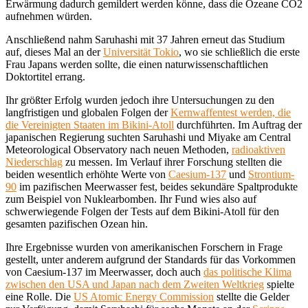
Erwärmung dadurch gemildert werden könne, dass die Ozeane CO2
aufnehmen würden.
Anschließend nahm Saruhashi mit 37 Jahren erneut das Studium
auf, dieses Mal an der
Universität Tokio
, wo sie schließlich die erste
Frau Japans werden sollte, die einen naturwissenschaftlichen
Doktortitel errang.
Ihr größter Erfolg wurden jedoch ihre Untersuchungen zu den
langfristigen und globalen Folgen der
Kernwaffentest werden, die
die Vereinigten Staaten im Bikini-Atoll
durchführten. Im Auftrag der
japanischen Regierung suchten Saruhashi und Miyake am Central
Meteorological Observatory nach neuen Methoden,
radioaktiven
Niederschlag
zu messen. Im Verlauf ihrer Forschung stellten die
beiden wesentlich erhöhte Werte von
Caesium-137
und
Strontium-
90
im pazifischen Meerwasser fest, beides sekundäre Spaltprodukte
zum Beispiel von Nuklearbomben. Ihr Fund wies also auf
schwerwiegende Folgen der Tests auf dem Bikini-Atoll für den
gesamten pazifischen Ozean hin.
Ihre Ergebnisse wurden von amerikanischen Forschern in Frage
gestellt, unter anderem aufgrund der Standards für das Vorkommen
von Caesium-137 im Meerwasser, doch auch
das politische Klima
zwischen den USA und Japan nach dem Zweiten Weltkrieg
spielte
eine Rolle. Die
US Atomic Energy Commission
stellte die Gelder