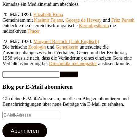
Kanadas ein Medizinstudium abschloss.
20. März 1890:
Elizabeth Rona
Gemeinsam mit
Kasimir Fajans
,
George de Hevesy
und
Fritz Paneth
entdeckte die österreichisch-ungarische
Kernphysikerin
die
radioaktiven
Tracer
.
22. März 1920:
Margaret Bastock (Link Englisch)
Die britische
Zoologin
und
Genetikerin
untersuchte die
Zusammenhänge zwischen Verhalten, Genen und der Evolution;
1956 wies sie nach, dass die Veränderung eines einzigen Gens eine
Verhaltensänderung bei
Drosophila melanogaster
auslösen konnte.
Suchen
nach:
Blog per E-Mail abonnieren
Gib deine E-Mail-Adresse an, um diesen Blog zu abonnieren und
Benachrichtigungen über neue Beiträge via E-Mail zu erhalten.
E-
Mail-
Adresse
Abonnieren