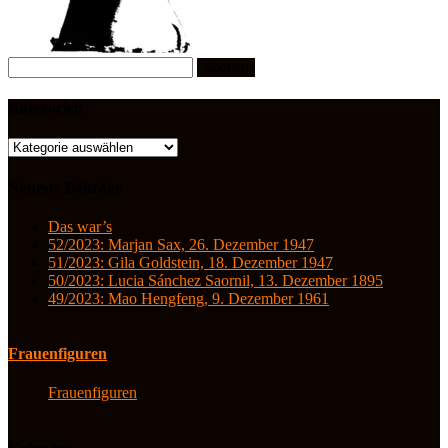
Suchen
nach:
Kategorien
Kategorien
Neueste Beiträge
Das war’s
52/2023: Marjan Sax, 26. Dezember 1947
51/2023: Gila Goldstein, 18. Dezember 1947
50/2023: Lucia Sánchez Saornil, 13. Dezember 1895
49/2023: Mao Hengfeng, 9. Dezember 1961
Frauenfiguren
Frauenfiguren