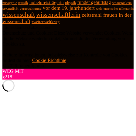
runder geburtstag
nobelpreisträgerin
physik
musik
misogynie
schauspielerin
vor dem 19. jahrhundert
sexualität
vergewaltigung
welt jenseits des tellerrands
wissenschaft
wissenschaftlerin
zeitstrahl frauen in der
wissenschaft
zweiter weltkrieg
Datenschutz und Cookies: Diese Website verwendet Cookies. Wenn
du die Website weiterhin nutzt, stimmst du der Verwendung von
Cookies zu.
Weitere Informationen, beispielsweise zur Kontrolle von Cookies,
findest du hier:
Cookie-Richtlinie
© 2026 frauenfiguren
WEG MIT
§218!