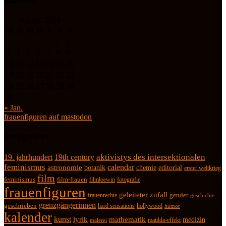
Kalender
August 2026
M
D
M
D
F
S
S
1
2
3
4
5
6
7
8
9
10
11
12
13
14
15
16
17
18
19
20
21
22
23
24
25
26
27
28
29
30
31
« Jan.
frauenfiguren auf mastodon
Schlagwörter
19. jahrhundert
19th century
aktivistys des intersektionalen
feminismus
calendar
astronomie
botanik
chemie
editorial
erster weltkrieg
film
feminismus
film-frauen
fotografie
filmloewin
frauenfiguren
geleiteter zufall
frauenrechte
gender
geschichte
grenzgängerinnen
geschrieben
hard sensations
hollywood
humor
kalender
kunst
lyrik
mathematik
medizin
matilda-effekt
malerei