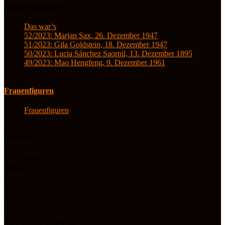
Neueste Beiträge
Das war’s
52/2023: Marjan Sax, 26. Dezember 1947
51/2023: Gila Goldstein, 18. Dezember 1947
50/2023: Lucia Sánchez Saornil, 13. Dezember 1895
49/2023: Mao Hengfeng, 9. Dezember 1961
Frauenfiguren
Frauenfiguren
Kalender
August 2026
M
D
M
D
F
S
S
1
2
3
4
5
6
7
8
9
10
11
12
13
14
15
16
17
18
19
20
21
22
23
24
25
26
27
28
29
30