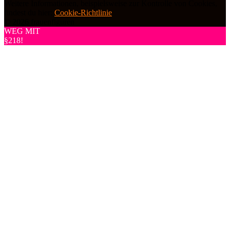
Weitere Informationen, beispielsweise zur Kontrolle von Cookies,
findest du hier:
Cookie-Richtlinie
© 2026 frauenfiguren
WEG MIT
§218!