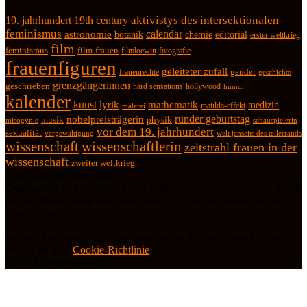
19. jahrhundert
19th century
aktivistys des intersektionalen
feminismus
calendar
astronomie
botanik
chemie
editorial
erster weltkrieg
film
feminismus
film-frauen
fotografie
filmloewin
frauenfiguren
geleiteter zufall
frauenrechte
gender
geschichte
grenzgängerinnen
geschrieben
hard sensations
hollywood
humor
kalender
kunst
lyrik
mathematik
medizin
matilda-effekt
malerei
runder geburtstag
nobelpreisträgerin
physik
musik
misogynie
schauspielerin
vor dem 19. jahrhundert
sexualität
vergewaltigung
welt jenseits des tellerrands
wissenschaft
wissenschaftlerin
zeitstrahl frauen in der
wissenschaft
zweiter weltkrieg
Datenschutz und Cookies: Diese Website verwendet Cookies. Wenn
du die Website weiterhin nutzt, stimmst du der Verwendung von
Cookies zu.
Weitere Informationen, beispielsweise zur Kontrolle von Cookies,
findest du hier:
Cookie-Richtlinie
© 2026 frauenfiguren