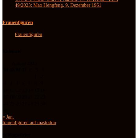
49/2023: Mao Hengfeng, 9. Dezember 1961
Frauenfiguren
Frauenfiguren
Kalender
August 2026
M
D
M
D
F
S
S
1
2
3
4
5
6
7
8
9
10
11
12
13
14
15
16
17
18
19
20
21
22
23
24
25
26
27
28
29
30
31
« Jan.
frauenfiguren auf mastodon
Schlagwörter