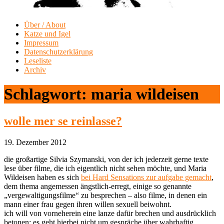
Über / About
Katze und Igel
Impressum
Datenschutzerklärung
Leseliste
Archiv
Schlagwort:
maria wildeisen
wolle mer se reinlasse?
19. Dezember 2012
die großartige Silvia Szymanski, von der ich jederzeit gerne texte
lese über filme, die ich eigentlich nicht sehen möchte, und Maria
Wildeisen haben es sich
bei Hard Sensations zur aufgabe gemacht
,
dem thema angemessen ängstlich-erregt, einige so genannte
„vergewaltigungsfilme“ zu besprechen – also filme, in denen ein
mann einer frau gegen ihren willen sexuell beiwohnt.
ich will von vorneherein eine lanze dafür brechen und ausdrücklich
betonen: es geht hierbei nicht um gespräche über wahrhaftig