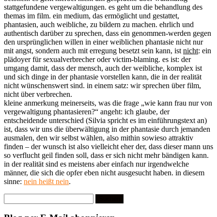
stattgefundene vergewaltigungen. es geht um die behandlung des
themas im film. ein medium, das ermöglicht und gestattet,
phantasien, auch weibliche, zu bildern zu machen. ehrlich und
authentisch darüber zu sprechen, dass ein genommen-werden gegen
den ursprünglichen willen in einer weiblichen phantasie nicht nur
mit angst, sondern auch mit erregung besetzt sein kann, ist
nicht
: ein
plädoyer für sexualverbrecher oder victim-blaming. es ist: der
umgang damit, dass der mensch, auch der weibliche, komplex ist
und sich dinge in der phantasie vorstellen kann, die in der realität
nicht wünschenswert sind. in einem satz: wir sprechen über film,
nicht über verbrechen.
kleine anmerkung meinerseits, was die frage „wie kann frau nur von
vergewaltigung phantasieren?“ angeht: ich glaube, der
entscheidende unterschied (Silvia spricht es im einführungstext an)
ist, dass wir uns die überwältigung in der phantasie durch jemanden
ausmalen, den wir selbst wählen, also mithin sowieso attraktiv
finden – der wunsch ist also vielleicht eher der, dass dieser mann uns
so verflucht geil finden soll, dass er sich nicht mehr bändigen kann.
in der realität sind es meistens aber einfach nur irgendwelche
männer, die sich die opfer eben nicht ausgesucht haben. in diesem
sinne:
nein heißt nein
.
Suchen
nach: