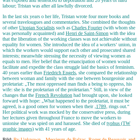
was exposed and sentenced to deportation and 20 years of hard
labour; Tristan was after all lawfully divorced.
In the last six years o her life, Tristan wrote four more books and
several travelougues and commentaries. She combined the thoughts
of other
Utopian Socialists
such as
Charles Fourier
(with whom she
was personally acquainted) and
Henri de Saint-Simon
with the idea
that the liberation of the working classes was not achievable without
equality for women. She introduced the idea of a workers‘ union, in
which the workers would support each other and prosecuted shared
interests; meanwhile stressing the necessity of viewing women as
equals to men. Her belief that the emancipation of women would
facilitate and expedite the class struggle laid the basics of feminism.
40 years earlier than
Friedrich Engels
, she compared the relationship
between woman and family with the one between bourgeoisie and
proletariat: „The most oppressed man finds a being to oppress, his
wife: she is the proletarian of the proletarian.“ Still, in view of the
changes that the
French Revolution
had brought upon, she looked
forward with hope: „What happened to the proletariat, it must be
agreed, is a good omen for women when their ‚
1789
‚ rings out.“
Her political work was mocked by the conservative press, during
her lectures given throughout France to move the workers to
unionise she was spied on and harassed. She died of
typhus (TW
graphic images)
with 41 years of age.
Bild:
By Unknown – Messieurs de Balzac, Roger de Beauvoir, and