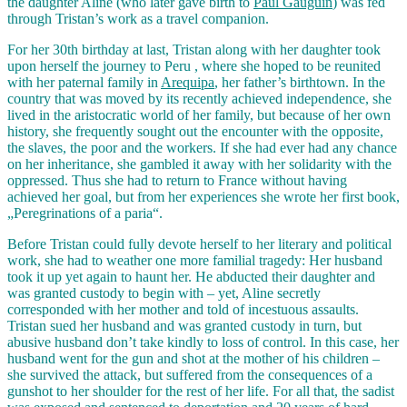
the daughter Aline (who later gave birth to
Paul Gauguin
) was fed
through Tristan’s work as a travel companion.
For her 30th birthday at last, Tristan along with her daughter took
upon herself the journey to Peru , where she hoped to be reunited
with her paternal family in
Arequipa
, her father’s birthtown. In the
country that was moved by its recently achieved independence, she
lived in the aristocratic world of her family, but because of her own
history, she frequently sought out the encounter with the opposite,
the slaves, the poor and the workers. If she had ever had any chance
on her inheritance, she gambled it away with her solidarity with the
oppressed. Thus she had to return to France without having
achieved her goal, but from her experiences she wrote her first book,
„Peregrinations of a paria“.
Before Tristan could fully devote herself to her literary and political
work, she had to weather one more familial tragedy: Her husband
took it up yet again to haunt her. He abducted their daughter and
was granted custody to begin with – yet, Aline secretly
corresponded with her mother and told of incestuous assaults.
Tristan sued her husband and was granted custody in turn, but
abusive husband don’t take kindly to loss of control. In this case, her
husband went for the gun and shot at the mother of his children –
she survived the attack, but suffered from the consequences of a
gunshot to her shoulder for the rest of her life. For all that, the sadist