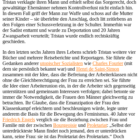
Tristan verklagte ihren Mann und erhielt selbst das Sorgerecht, doch
gewalttätige Ehemänner nehmen Kontrollverlust nicht einfach hin.
In diesem Fall griff der Mann zur Waffe und schoss auf die Mutter
seiner Kinder – sie überlebte den Anschlag, doch litt zeitlebens an
den Folgen einer Schussverletzung in der Schulter. Immerhin war
der Sadist enttarnt und wurde zu Deportation und 20 Jahren
Zwangsarbeit verurteilt; Tristan wurde endlich rechtskräftig
geschieden.
In den letzten sechs Jahren ihres Lebens schrieb Tristan weitere vier
Bücher und mehrere Reiseberichte und Reportagen. Sie führte die
Gedanken anderer
utopischer Sozialisten
wie
Charles Fourier
(mit
dem sie persönlich bekannt war) und
Henri de Saint-Simon
zusammen mit der Idee, dass die Befreiung der Arbeiterklassen nicht
ohne die Gleichberechtigung der Frau zu erreichen sei. Sie führte
die Idee einer Arbeiterunion ein, in der die Arbeiter sich gegenseitig
unterstützen und gemeinsam Interessen verfolgen; dabei betonte sie
immer die Notwendigkeit, die Frauen den Männer gleichwertig zu
betrachten. Ihr Glaube, dass die Emanzipation der Frau den
Klassenkampf erleichtern und beschleunigen würde, legte unter
anderem die Basis für die Bewegung des Feminismus. 40 Jahre vor
Friedrich Engels
verglich sie die Beziehung zwischen Frau und
Familie mit der zwischen
Bourgeoisie
und
Proletariat
: „Selbst der
unterdrückteste Mann findet noch jemand, den er unterdrücken
kann, seine Frau: sie ist das Proletariat des Proletariats.“ Doch