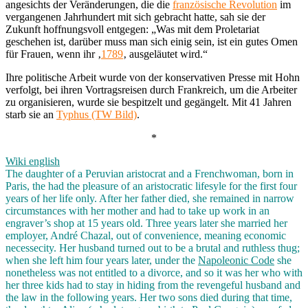
angesichts der Veränderungen, die die
französische Revolution
im
vergangenen Jahrhundert mit sich gebracht hatte, sah sie der
Zukunft hoffnungsvoll entgegen: „Was mit dem Proletariat
geschehen ist, darüber muss man sich einig sein, ist ein gutes Omen
für Frauen, wenn ihr ‚
1789
‚ ausgeläutet wird.“
Ihre politische Arbeit wurde von der konservativen Presse mit Hohn
verfolgt, bei ihren Vortragsreisen durch Frankreich, um die Arbeiter
zu organisieren, wurde sie bespitzelt und gegängelt. Mit 41 Jahren
starb sie an
Typhus (TW Bild)
.
*
Wiki english
The daughter of a Peruvian aristocrat and a Frenchwoman, born in
Paris, the had the pleasure of an aristocratic lifesyle for the first four
years of her life only. After her father died, she remained in narrow
circumstances with her mother and had to take up work in an
engraver’s shop at 15 years old. Three years later she married her
employer, André Chazal, out of convenience, meaning economic
necessecity. Her husband turned out to be a brutal and ruthless thug;
when she left him four years later, under the
Napoleonic Code
she
nonetheless was not entitled to a divorce, and so it was her who with
her three kids had to stay in hiding from the revengeful husband and
the law in the following years. Her two sons died during that time,