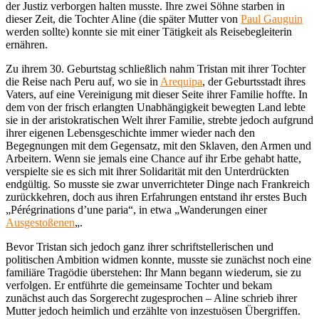
der Justiz verborgen halten musste. Ihre zwei Söhne starben in
dieser Zeit, die Tochter Aline (die später Mutter von
Paul Gauguin
werden sollte) konnte sie mit einer Tätigkeit als Reisebegleiterin
ernähren.
Zu ihrem 30. Geburtstag schließlich nahm Tristan mit ihrer Tochter
die Reise nach Peru auf, wo sie in
Arequipa
, der Geburtsstadt ihres
Vaters, auf eine Vereinigung mit dieser Seite ihrer Familie hoffte. In
dem von der frisch erlangten Unabhängigkeit bewegten Land lebte
sie in der aristokratischen Welt ihrer Familie, strebte jedoch aufgrund
ihrer eigenen Lebensgeschichte immer wieder nach den
Begegnungen mit dem Gegensatz, mit den Sklaven, den Armen und
Arbeitern. Wenn sie jemals eine Chance auf ihr Erbe gehabt hatte,
verspielte sie es sich mit ihrer Solidarität mit den Unterdrückten
endgültig. So musste sie zwar unverrichteter Dinge nach Frankreich
zurückkehren, doch aus ihren Erfahrungen entstand ihr erstes Buch
„Pérégrinations d’une paria“, in etwa „Wanderungen einer
Ausgestoßenen
„.
Bevor Tristan sich jedoch ganz ihrer schriftstellerischen und
politischen Ambition widmen konnte, musste sie zunächst noch eine
familiäre Tragödie überstehen: Ihr Mann begann wiederum, sie zu
verfolgen. Er entführte die gemeinsame Tochter und bekam
zunächst auch das Sorgerecht zugesprochen – Aline schrieb ihrer
Mutter jedoch heimlich und erzählte von inzestuösen Übergriffen.