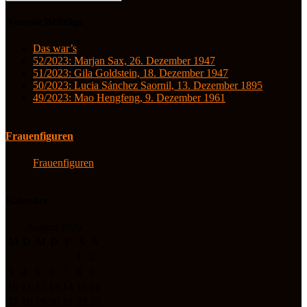
Neueste Beiträge
Das war’s
52/2023: Marjan Sax, 26. Dezember 1947
51/2023: Gila Goldstein, 18. Dezember 1947
50/2023: Lucia Sánchez Saornil, 13. Dezember 1895
49/2023: Mao Hengfeng, 9. Dezember 1961
Frauenfiguren
Frauenfiguren
Kalender
August 2026
M
D
M
D
F
S
S
1
2
3
4
5
6
7
8
9
10
11
12
13
14
15
16
17
18
19
20
21
22
23