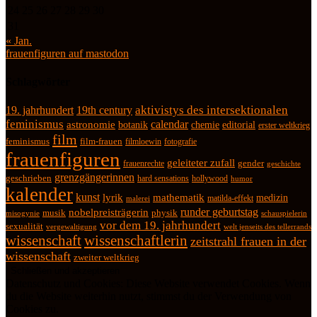
24
25
26
27
28
29
30
31
« Jan.
frauenfiguren auf mastodon
Schlagwörter
19. jahrhundert
19th century
aktivistys des intersektionalen
feminismus
calendar
astronomie
botanik
chemie
editorial
erster weltkrieg
film
feminismus
film-frauen
fotografie
filmloewin
frauenfiguren
geleiteter zufall
frauenrechte
gender
geschichte
grenzgängerinnen
geschrieben
hard sensations
hollywood
humor
kalender
kunst
lyrik
mathematik
medizin
matilda-effekt
malerei
runder geburtstag
nobelpreisträgerin
physik
musik
misogynie
schauspielerin
vor dem 19. jahrhundert
sexualität
vergewaltigung
welt jenseits des tellerrands
wissenschaft
wissenschaftlerin
zeitstrahl frauen in der
wissenschaft
zweiter weltkrieg
Datenschutz und Cookies: Diese Website verwendet Cookies. Wenn
du die Website weiterhin nutzt, stimmst du der Verwendung von
Cookies zu.