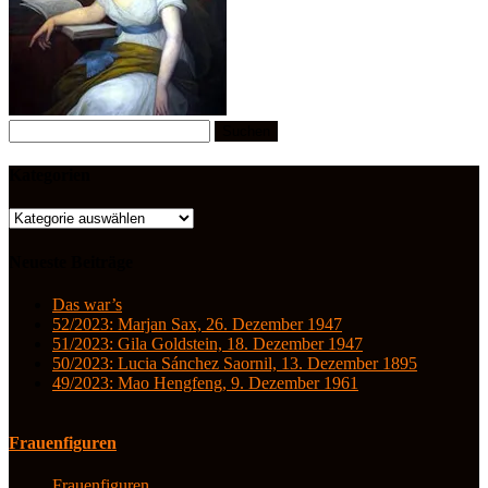
Suchen
nach:
Kategorien
Kategorien
Neueste Beiträge
Das war’s
52/2023: Marjan Sax, 26. Dezember 1947
51/2023: Gila Goldstein, 18. Dezember 1947
50/2023: Lucia Sánchez Saornil, 13. Dezember 1895
49/2023: Mao Hengfeng, 9. Dezember 1961
Frauenfiguren
Frauenfiguren