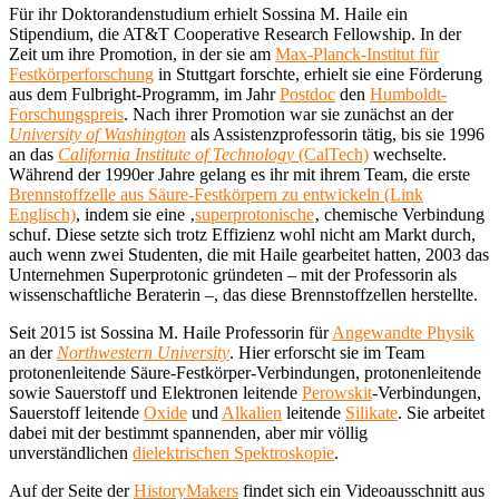
Für ihr Doktorandenstudium erhielt Sossina M. Haile ein
Stipendium, die AT&T Cooperative Research Fellowship. In der
Zeit um ihre Promotion, in der sie am
Max-Planck-Institut für
Festkörperforschung
in Stuttgart forschte, erhielt sie eine Förderung
aus dem Fulbright-Programm, im Jahr
Postdoc
den
Humboldt-
Forschungspreis
. Nach ihrer Promotion war sie zunächst an der
University of Washington
als Assistenzprofessorin tätig, bis sie 1996
an das
California Institute of Technology
(CalTech)
wechselte.
Während der 1990er Jahre gelang es ihr mit ihrem Team, die erste
Brennstoffzelle aus Säure-Festkörpern zu entwickeln (Link
Englisch)
, indem sie eine ‚
superprotonische
‚ chemische Verbindung
schuf. Diese setzte sich trotz Effizienz wohl nicht am Markt durch,
auch wenn zwei Studenten, die mit Haile gearbeitet hatten, 2003 das
Unternehmen Superprotonic gründeten – mit der Professorin als
wissenschaftliche Beraterin –, das diese Brennstoffzellen herstellte.
Seit 2015 ist Sossina M. Haile Professorin für
Angewandte Physik
an der
Northwestern University
. Hier erforscht sie im Team
protonenleitende Säure-Festkörper-Verbindungen, protonenleitende
sowie Sauerstoff und Elektronen leitende
Perowskit
-Verbindungen,
Sauerstoff leitende
Oxide
und
Alkalien
leitende
Silikate
. Sie arbeitet
dabei mit der bestimmt spannenden, aber mir völlig
unverständlichen
dielektrischen Spektroskopie
.
Auf der Seite der
HistoryMakers
findet sich ein Videoausschnitt aus