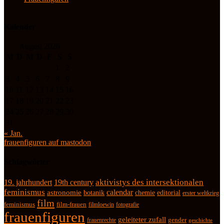
Kalender
August 2026
M
D
M
D
F
S
S
1
2
3
4
5
6
7
8
9
10
11
12
13
14
15
16
17
18
19
20
21
22
23
24
25
26
27
28
29
30
31
« Jan.
frauenfiguren auf mastodon
Schlagwörter
19. jahrhundert
19th century
aktivistys des intersektionalen
feminismus
calendar
astronomie
botanik
chemie
editorial
erster weltkrieg
film
feminismus
film-frauen
fotografie
filmloewin
frauenfiguren
geleiteter zufall
frauenrechte
gender
geschichte