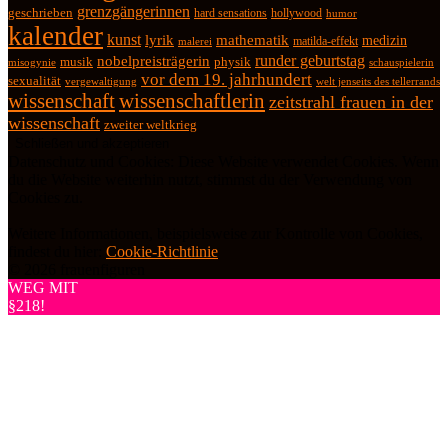
grenzgängerinnen
geschrieben
hard sensations
hollywood
humor
kalender
kunst
lyrik
mathematik
medizin
matilda-effekt
malerei
runder geburtstag
nobelpreisträgerin
physik
musik
misogynie
schauspielerin
vor dem 19. jahrhundert
sexualität
vergewaltigung
welt jenseits des tellerrands
wissenschaft
wissenschaftlerin
zeitstrahl frauen in der
wissenschaft
zweiter weltkrieg
Datenschutz und Cookies: Diese Website verwendet Cookies. Wenn
du die Website weiterhin nutzt, stimmst du der Verwendung von
Cookies zu.
Weitere Informationen, beispielsweise zur Kontrolle von Cookies,
findest du hier:
Cookie-Richtlinie
© 2026 frauenfiguren
WEG MIT
§218!