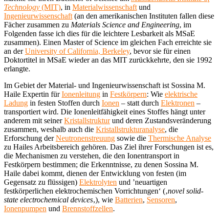
Technology
(MIT)
, in
Materialwissenschaft
und
Ingenieurwissenschaft
(an den amerikanischen Instituten fallen diese
Fächer zusammen zu
Materials Science and Engineering
, im
Folgenden fasse ich dies für die leichtere Lesbarkeit als MSaE
zusammen). Einen Master of Science im gleichen Fach erreichte sie
an der
University of California, Berkeley
, bevor sie für einen
Doktortitel in MSaE wieder an das MIT zurückkehrte, den sie 1992
erlangte.
Im Gebiet der Material- und Ingenieurwissenschaft ist Sossina M.
Haile Expertin für
Ionenleitung
in
Festkörpern
: Wie
elektrische
Ladung
in festen Stoffen durch
Ionen
– statt durch
Elektronen
–
transportiert wird. Die Ionenleitfähigkeit eines Stoffes hängt unter
anderem mit seiner
Kristallstruktur
und deren Zustandsveränderung
zusammen, weshalb auch die
Kristallstrukturanalyse
, die
Erforschung der
Neutronenstreuung
sowie die
Thermische Analyse
zu Hailes Arbeitsbereich gehören. Das Ziel ihrer Forschungen ist es,
die Mechanismen zu verstehen, die den Ionentransport in
Festkörpern bestimmen; die Erkenntnisse, zu denen Sossina M.
Haile dabei kommt, dienen der Entwicklung von festen (im
Gegensatz zu flüssigen)
Elektrolyten
und ’neuartigen
festkörperlichen elektrochemischen Vorrichtungen‘ (‚
novel solid-
state electrochemical devices
‚), wie
Batterien
,
Sensoren
,
Ionenpumpen
und
Brennstoffzellen
.