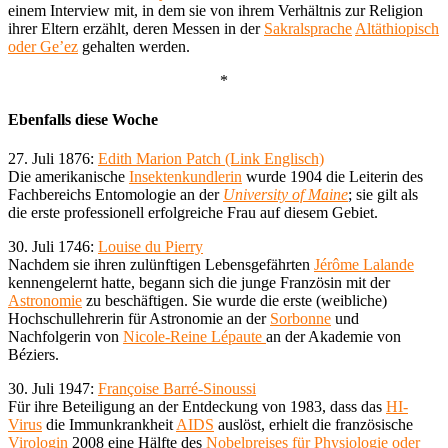
einem Interview mit, in dem sie von ihrem Verhältnis zur Religion
ihrer Eltern erzählt, deren Messen in der
Sakralsprache
Altäthiopisch
oder Ge’ez
gehalten werden.
*
Ebenfalls diese Woche
27. Juli 1876:
Edith Marion Patch (Link Englisch)
Die amerikanische
Insektenkundlerin
wurde 1904 die Leiterin des
Fachbereichs Entomologie an der
University of Maine
; sie gilt als
die erste professionell erfolgreiche Frau auf diesem Gebiet.
30. Juli 1746:
Louise du Pierry
Nachdem sie ihren zulünftigen Lebensgefährten
Jérôme Lalande
kennengelernt hatte, begann sich die junge Französin mit der
Astronomie
zu beschäftigen. Sie wurde die erste (weibliche)
Hochschullehrerin für Astronomie an der
Sorbonne
und
Nachfolgerin von
Nicole-Reine Lépaute
an der Akademie von
Béziers.
30. Juli 1947:
Françoise Barré-Sinoussi
Für ihre Beteiligung an der Entdeckung von 1983, dass das
HI-
Virus
die Immunkrankheit
AIDS
auslöst, erhielt die französische
Virologin
2008 eine Hälfte des
Nobelpreises für Physiologie oder