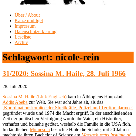
Über / About
Katze und Igel
Impressum
Datenschutzerklärung
Leseliste
Archiv
Schlagwort:
nicole-rein
31/2020: Sossina M. Haile, 28. Juli 1966
28. Juli 2020
Sossina M. Haile (Link Englisch)
kam in Äthiopiens Haupstadt
Addis Abeba
zur Welt. Sie war acht Jahre alt, als das
‚Koordinationskomitee der Streitkräfte, Polizei und Territorialarmee‘
gegründet wurde und 1974 die Macht ergriff. In der anschließenden
Zeit der politischen Verfolgung wurde ihr Vater, ein Historiker,
verhaftet und beinahe getötet, weshalb die Familie in die USA floh.
Im ländlichen
Minnesota
besuchte Haile die Schule, mit 20 Jahren
machte sie ihren Bachelor of Science am
Massachusetts Institute of