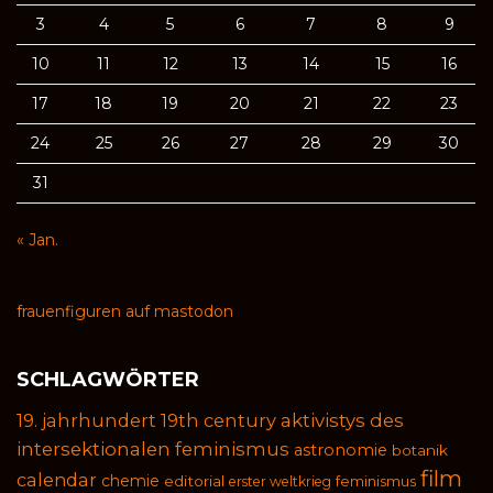
3
4
5
6
7
8
9
10
11
12
13
14
15
16
17
18
19
20
21
22
23
24
25
26
27
28
29
30
31
« Jan.
frauenfiguren auf mastodon
SCHLAGWÖRTER
19. jahrhundert
19th century
aktivistys des
intersektionalen feminismus
astronomie
botanik
film
calendar
chemie
editorial
feminismus
erster weltkrieg