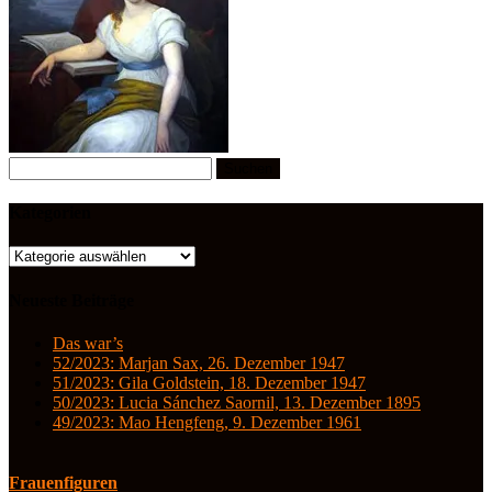
Suchen
nach:
Kategorien
Kategorien
Neueste Beiträge
Das war’s
52/2023: Marjan Sax, 26. Dezember 1947
51/2023: Gila Goldstein, 18. Dezember 1947
50/2023: Lucia Sánchez Saornil, 13. Dezember 1895
49/2023: Mao Hengfeng, 9. Dezember 1961
Frauenfiguren