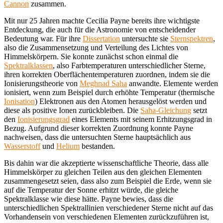
Cannon
zusammen.
Mit nur 25 Jahren machte Cecilia Payne bereits ihre wichtigste
Entdeckung, die auch für die Astronomie von entscheidender
Bedeutung war. Für ihre
Dissertation
untersuchte sie
Sternspektren
,
also die Zusammensetzung und Verteilung des Lichtes von
Himmelskörpern. Sie konnte zunächst schon einmal die
Spektralklassen
, also Farbtemperaturen unterschiedlicher Sterne,
ihren korrekten Oberflächentemperaturen zuordnen, indem sie die
Ionisierungstheorie von
Meghnad Saha
anwandte. Elemente werden
ionisiert, wenn zum Beispiel durch erhöhte Temperatur (thermische
Ionisation
) Elektronen aus den Atomen herausgelöst werden und
diese als positive Ionen zurückbleiben. Die
Saha-Gleichung
setzt
den
Ionisierungsgrad
eines Elements mit seinem Erhitzungsgrad in
Bezug. Aufgrund dieser korrekten Zuordnung konnte Payne
nachweisen, dass die untersuchten Sterne hauptsächlich aus
Wasserstoff
und
Helium
bestanden.
Bis dahin war die akzeptierte wissenschaftliche Theorie, dass alle
Himmelskörper zu gleichen Teilen aus den gleichen Elementen
zusammengesetzt seien, dass also zum Beispiel die Erde, wenn sie
auf die Temperatur der Sonne erhitzt würde, die gleiche
Spektralklasse wie diese hätte. Payne bewies, dass die
unterschiedlichen Spektrallinien verschiedener Sterne nicht auf das
Vorhandensein von verschiedenen Elementen zurückzuführen ist,