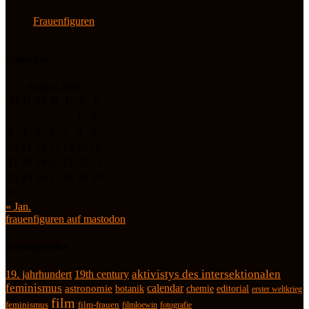
Frauenfiguren
Kalender
August 2026
M
D
M
D
F
S
S
1
2
3
4
5
6
7
8
9
10
11
12
13
14
15
16
17
18
19
20
21
22
23
24
25
26
27
28
29
30
31
« Jan.
frauenfiguren auf mastodon
Schlagwörter
19. jahrhundert
19th century
aktivistys des intersektionalen
feminismus
calendar
astronomie
botanik
chemie
editorial
erster weltkrieg
film
feminismus
film-frauen
fotografie
filmloewin