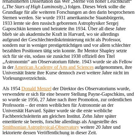
rehabilitierten Dissertation das Wer „Sterne von hoher Leuchtkraft“
(„
The Stars of High Luminosity
„) folgen. Dieses Werk sollte die
Grundlage für alle weiteren Forschungen an den darin besprochenen
Sternen werden. Sie wurde 1931 amerikanische Staatsbürgerin,
1933 lernte sie den russisch geborenen Astrophysiker Sergej
Gaposchkin kennen und heiratete ihn 1934. Über all diese Jahre
blieb sie als akademische Kraft in Harvard, wo sie allerdings
aufgrund der Geschlechterdiskriminierung nicht als Professor,
sondern nur in weniger prestigeträchtigen und vor allem schlechter
bezahlten Positionen tätig sein konnte. Ihr Mentor Shapley setzte
sich für sie ein, sodass sie zunächst 1938 offiziell den Titel
„Astronomin“ am Observatorium führte. 1943 wurde sie als Fellow
in der
American Academy of Arts and Sciences
aufgenommen, ihre
Universität listete ihre Kurse dennoch zwei weitere Jahre nicht im
Vorlesungsverzeichnis.
Als 1954
Donald Menzel
der Direktor des Observatoriums wurde,
verwendete er sich für eine bessere Stellung Payne-Gapschkins, und
so wurde sie 1956, 27 Jahre nach ihrer Promotion, zur ordentlichen
Professorin – der ersten weiblichen für Astronomie an der
Universität Harvard. Später wurde sie die erste weibliche
Fachbereichsleiterin am gleichen Institut. Zehn Jahre später
emeritierte sie bereits, forschte allerdings als Angestellte des
Smithsonian Astrophysical-Observatory
weitere 20 Jahre und
lektorierte dessen Veröffentlichung in dieser Zeit.