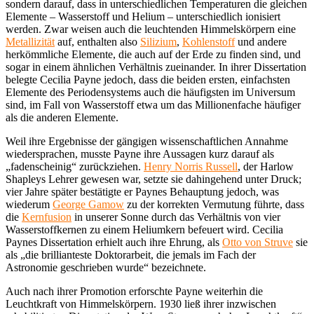
sondern darauf, dass in unterschiedlichen Temperaturen die gleichen
Elemente – Wasserstoff und Helium – unterschiedlich ionisiert
werden. Zwar weisen auch die leuchtenden Himmelskörpern eine
Metallizität
auf, enthalten also
Silizium
,
Kohlenstoff
und andere
herkömmliche Elemente, die auch auf der Erde zu finden sind, und
sogar in einem ähnlichen Verhältnis zueinander. In ihrer Dissertation
belegte Cecilia Payne jedoch, dass die beiden ersten, einfachsten
Elemente des Periodensystems auch die häufigsten im Universum
sind, im Fall von Wasserstoff etwa um das Millionenfache häufiger
als die anderen Elemente.
Weil ihre Ergebnisse der gängigen wissenschaftlichen Annahme
wiedersprachen, musste Payne ihre Aussagen kurz darauf als
„fadenscheinig“ zurückziehen.
Henry Norris Russell
, der Harlow
Shapleys Lehrer gewesen war, setzte sie dahingehend unter Druck;
vier Jahre später bestätigte er Paynes Behauptung jedoch, was
wiederum
George Gamow
zu der korrekten Vermutung führte, dass
die
Kernfusion
in unserer Sonne durch das Verhältnis von vier
Wasserstoffkernen zu einem Heliumkern befeuert wird. Cecilia
Paynes Dissertation erhielt auch ihre Ehrung, als
Otto von Struve
sie
als „die brillianteste Doktorarbeit, die jemals im Fach der
Astronomie geschrieben wurde“ bezeichnete.
Auch nach ihrer Promotion erforschte Payne weiterhin die
Leuchtkraft von Himmelskörpern. 1930 ließ ihrer inzwischen