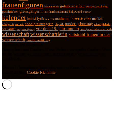
frauenfiguren
geleiteter zufall
frauenrechte
gender
geschichte
grenzgängerinnen
geschrieben
hard sensations
hollywood
humor
kalender
kunst
lyrik
mathematik
medizin
matilda-effekt
malerei
runder geburtstag
nobelpreisträgerin
physik
musik
misogynie
schauspielerin
vor dem 19. jahrhundert
sexualität
vergewaltigung
welt jenseits des tellerrands
wissenschaft
wissenschaftlerin
zeitstrahl frauen in der
wissenschaft
zweiter weltkrieg
Datenschutz und Cookies: Diese Website verwendet Cookies. Wenn
du die Website weiterhin nutzt, stimmst du der Verwendung von
Cookies zu.
Weitere Informationen, beispielsweise zur Kontrolle von Cookies,
findest du hier:
Cookie-Richtlinie
© 2026 frauenfiguren