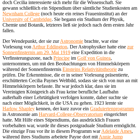
doch Cecilia interessierte sich mehr für die Wissenschaft. Sie
gewann schließlich ein Stipendium über sämtliche Studienkosten am
Newnham College
(noch heute ein reines Fraueninstitut) an der
University of Cambridge
. Sie begann ein Studium der Physik,
Chemie und Botanik, letzteres ließ sie jedoch nach dem ersten Jahr
fallen.
Der Wendepunkt, der sie zur
Astronomie
brachte, war eine
Vorlesung von
Arthur Eddington
. Der Astrophysiker hatte eine
zur
Sonnenfinsternis am 29. Mai 1919
eine Expedition in die
Verfinsterungszone, nach
Principe
im
Golf von Guinea
,
unternommen, um mit den Beobachtungen von Himmelskörpern
während der Sonnenfinsternis
Einsteins Relativitätstheorie
zu
prüfen. Die Erkenntnisse, die er in seiner Vorlesung präsentierte,
erschütterten Cecilia Paynes Weltbild, sodass sie sich von nun an mit
Himmelskörpern befasste. Ihr war jedoch klar, dass sie im
Vereinigten Königreich als Frau keine berufliche Laufbahn
außerhalb einer Lehrtätigkeit verfolgen konnte, daher suchte sie
nach einer Möglichkeit, in die USA zu gehen. 1923 lernte sie
Harlow Shapley
kennen, der kurz zuvor ein
Graduiertenprogramm
in Astronomie am
Harvard-College-Observatorium
eingerichtet
hatte. Mit Hilfe eines Stipendiums, das ausdrücklich Frauen
vorbehalten war, wurde ihr dieses postgraduale Studium ermöglicht.
Die einzige Frau vor ihr in diesem Programm war
Adelaide Ames
,
während ihres Studiums arbeitete Payne dort mit
Annie Jump