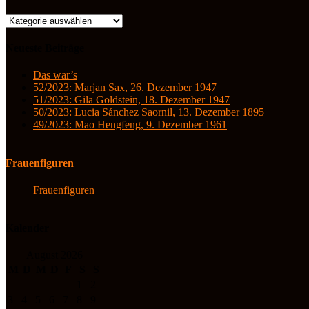
Kategorien
Neueste Beiträge
Das war’s
52/2023: Marjan Sax, 26. Dezember 1947
51/2023: Gila Goldstein, 18. Dezember 1947
50/2023: Lucia Sánchez Saornil, 13. Dezember 1895
49/2023: Mao Hengfeng, 9. Dezember 1961
Frauenfiguren
Frauenfiguren
Kalender
August 2026
M
D
M
D
F
S
S
1
2
3
4
5
6
7
8
9