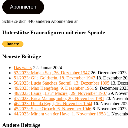
Adresse
Abonnieren
Schließe dich 440 anderen Abonnenten an
Unterstütze Frauenfiguren mit einer Spende
Neueste Beiträge
Das war’s
22. Januar 2024
52/2023: Marjan Sax, 26. Dezember 1947
26. Dezember 2023
51/2023: Gila Goldstein, 18. Dezember 1947
18. Dezember 20
50/2023: Lucia Sánchez Saornil, 13. Dezember 1895
13. Deze
49/2023: Mao Hengfeng, 9. Dezember 1961
9. Dezember 202
48/2023: Laura „Lau“ Mazirel, 29. November 1907
29. Novem
47/2023: Erica Malunguinho, 20. November 1981
20. Novemb
46/2023: Ursula Eggli, 16. November 1944
16. November 202
45/2023: Susie Orbach, 6. November 1946
6. November 2023
44/2023: Miriam van der Have, 1. November 1958
1. Novemb
Andere Beiträge