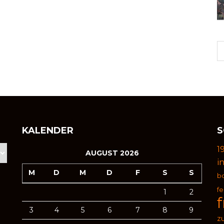
KALENDER
S
1
AUGUST 2026
i
M
D
M
D
F
S
S
b
f
1
2
3
4
5
6
7
8
9
zu