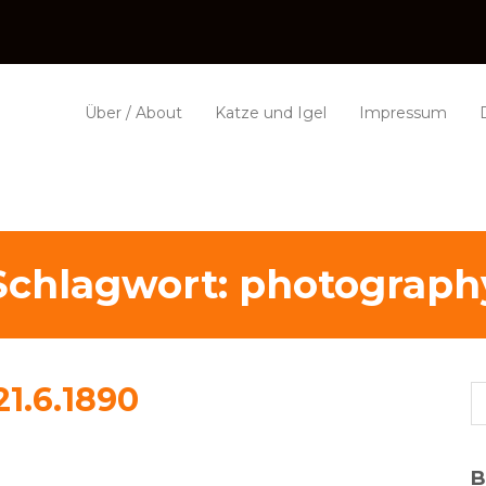
Über / About
Katze und Igel
Impressum
Schlagwort:
photograph
21.6.1890
B