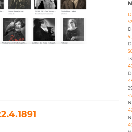
N
D
5
D
5
D
5
1
4
D
4
2
4
N
4
22.4.1891
N
4