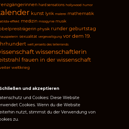
renzgängerinnen
hard sensations
hollywood
humor
kalender
kunst
lyrik
mathematik
malerei
medizin
musik
tilda-effekt
misogynie
runder geburtstag
obelpreisträgerin
physik
vor dem 19.
sexualität
hauspielerin
vergewaltigung
ahrhundert
welt jenseits des tellerrands
issenschaft
wissenschaftlerin
eitstrahl frauen in der wissenschaft
eiter weltkrieg
atenschutz und Cookies: Diese Website
erwendet Cookies. Wenn du die Website
eiterhin nutzt, stimmst du der Verwendung von
ookies zu.