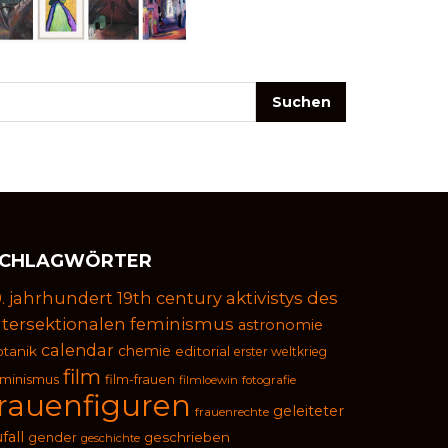
CHLAGWÖRTER
9. jahrhundert
19th century
aktivistys des
ntersektionalen feminismus
astronomie
calendar
chemie
otanik
editorial
erster weltkrieg
film
eminismus
film-frauen
filmloewin
fotografie
frauenfiguren
geleiteter
frauenrechte
fall
geschrieben
gender
geschichte