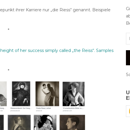
G
unkt ihrer Karriere nur „die Riess“ genannt. Beispiele
a
Be
*
height of her success simply called „the Reiss“. Samples
*
S
U
E