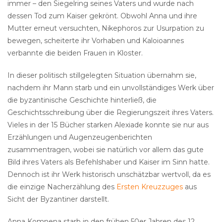
immer – den Siegelring seines Vaters und wurde nach
dessen Tod zum Kaiser gekrönt. Obwohl Anna und ihre
Mutter erneut versuchten, Nikephoros zur Usurpation zu
bewegen, scheiterte ihr Vorhaben und Kaloioannes
verbannte die beiden Frauen in Kloster.
In dieser politisch stillgelegten Situation übernahm sie,
nachdem ihr Mann starb und ein unvollständiges Werk über
die byzantinische Geschichte hinterließ, die
Geschichtsschreibung über die Regierungszeit ihres Vaters.
Vieles in der 15 Bücher starken Alexiade konnte sie nur aus
Erzählungen und Augenzeugenberichten
zusammentragen, wobei sie natürlich vor allem das gute
Bild ihres Vaters als Befehlshaber und Kaiser im Sinn hatte.
Dennoch ist ihr Werk historisch unschätzbar wertvoll, da es
die einzige Nacherzählung des
Ersten Kreuzzuges
aus
Sicht der Byzantiner darstellt.
Anna Komnena starb in den frühen 50er Jahren des 12.