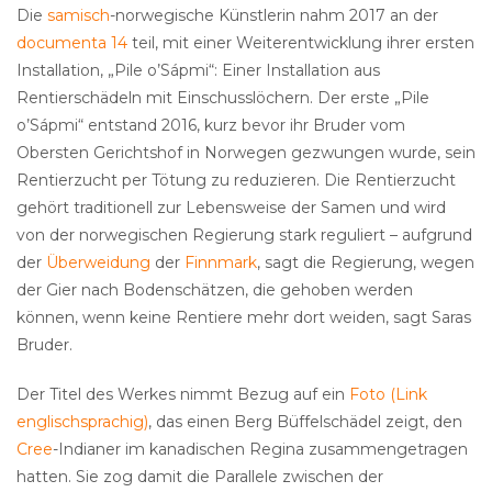
Die
samisch
-norwegische Künstlerin nahm 2017 an der
documenta 14
teil, mit einer Weiterentwicklung ihrer ersten
Installation, „Pile o’Sápmi“: Einer Installation aus
Rentierschädeln mit Einschusslöchern. Der erste „Pile
o’Sápmi“ entstand 2016, kurz bevor ihr Bruder vom
Obersten Gerichtshof in Norwegen gezwungen wurde, sein
Rentierzucht per Tötung zu reduzieren. Die Rentierzucht
gehört traditionell zur Lebensweise der Samen und wird
von der norwegischen Regierung stark reguliert – aufgrund
der
Überweidung
der
Finnmark
, sagt die Regierung, wegen
der Gier nach Bodenschätzen, die gehoben werden
können, wenn keine Rentiere mehr dort weiden, sagt Saras
Bruder.
Der Titel des Werkes nimmt Bezug auf ein
Foto (Link
englischsprachig)
, das einen Berg Büffelschädel zeigt, den
Cree
-Indianer im kanadischen Regina zusammengetragen
hatten. Sie zog damit die Parallele zwischen der