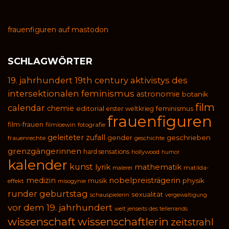
frauenfiguren auf mastodon
SCHLAGWÖRTER
19. jahrhundert
19th century
aktivistys des
intersektionalen feminismus
astronomie
botanik
film
calendar
chemie
editorial
feminismus
erster weltkrieg
frauenfiguren
film-frauen
filmloewin
fotografie
geleiteter zufall
geschrieben
gender
frauenrechte
geschichte
grenzgängerinnen
hard sensations
hollywood
humor
kalender
kunst
lyrik
mathematik
malerei
matilda-
medizin
nobelpreisträgerin
physik
musik
effekt
misogynie
runder geburtstag
sexualität
schauspielerin
vergewaltigung
vor dem 19. jahrhundert
welt jenseits des tellerrands
wissenschaft
wissenschaftlerin
zeitstrahl