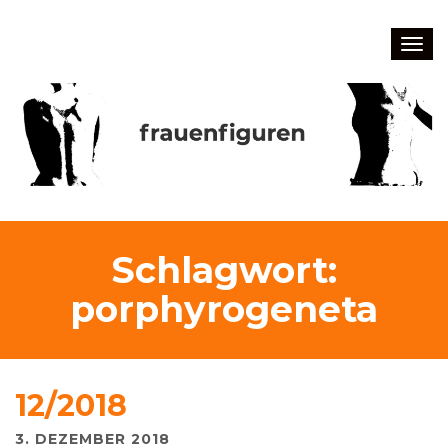
Togg
navig
Schlagwort:
porphyrogeneta
12/2018
3. DEZEMBER 2018