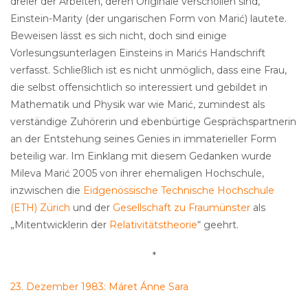
dreier der Arbeiten, deren Originale verschollen sind,
Einstein-Marity (der ungarischen Form von Marić) lautete.
Beweisen lässt es sich nicht, doch sind einige
Vorlesungsunterlagen Einsteins in Marićs Handschrift
verfasst. Schließlich ist es nicht unmöglich, dass eine Frau,
die selbst offensichtlich so interessiert und gebildet in
Mathematik und Physik war wie Marić, zumindest als
verständige Zuhörerin und ebenbürtige Gesprächspartnerin
an der Entstehung seines Genies in immaterieller Form
beteilig war. Im Einklang mit diesem Gedanken wurde
Mileva Marić 2005 von ihrer ehemaligen Hochschule,
inzwischen die
Eidgenössische Technische Hochschule
(ETH) Zürich
und der
Gesellschaft zu Fraumünster
als
„Mitentwicklerin der
Relativitätstheorie
“ geehrt.
*
23. Dezember 1983: Máret Ánne Sara