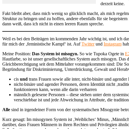
derzeit keine.
Fakt bleibt aber, dass mich wenig so glücklich macht, als mich regel
Struktur zu bringen und zu hoffen, andere ebenfalls für sie begeistern
dann weiß, dass ich nicht in einen leeren Raum spreche.
Weil es bei den Beiträgen im kommenden Jahr wichtig ist, und ich da
für mich der ‚feministische Kampf‘ ist. Auf
Twitter
und
Instagram
habe
Meine Position:
Das System ist misogyn.
So wie Tupoka Ogete in
E
Hautfarbe, so ist unser gesellschaftliches System auch misogyn. Das 
Gleichberechtigung seit dem Mittelalter vorangekommen sind: Die Softw
Begründung für Diskriminierung, Unterdrückung, Gewalt und Herabw
cis
und
trans Frauen sowie alle inter, nicht-binäre und agender 
nicht-binäre und agender Personen, deren Identität nicht ‚tradi
funktionieren kann, wenn alle darin verharren
männlich gelesene Personen – diese stehen unter dem systemisc
verschiebbar ist und jede Abweichung in Attribute, die traditi
Alle
sind in irgendeiner Form von der systematischen Misogynie betro
Kurz gesagt: Im misogynen System ist ‚Weibliches‘ Minus, ‚Männliches
darüber, dass Frauen Männern in ihren Rechten und Privilegien ähnl