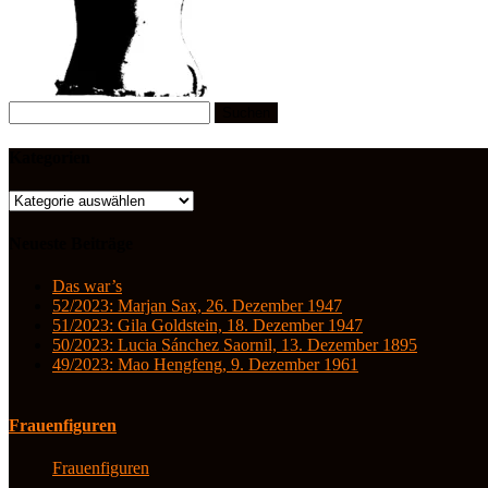
Suchen
nach:
Kategorien
Kategorien
Neueste Beiträge
Das war’s
52/2023: Marjan Sax, 26. Dezember 1947
51/2023: Gila Goldstein, 18. Dezember 1947
50/2023: Lucia Sánchez Saornil, 13. Dezember 1895
49/2023: Mao Hengfeng, 9. Dezember 1961
Frauenfiguren
Frauenfiguren