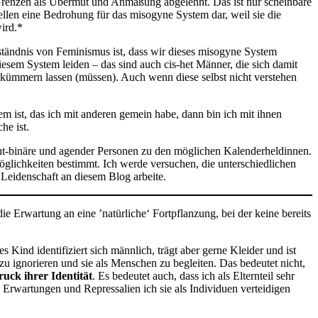
Grenzen als Übermut und Anmaßung abgelehnt. Das ist nur scheinbare
ellen eine Bedrohung für das misogyne System dar, weil sie die
wird.*
tändnis von Feminismus ist, dass wir dieses misogyne System
diesem System leiden – das sind auch cis-het Männer, die sich damit
rkümmern lassen (müssen). Auch wenn diese selbst nicht verstehen
ist, das ich mit anderen gemein habe, dann bin ich mit ihnen
he ist.
ht-binäre und agender Personen zu den möglichen Kalenderheldinnen.
öglichkeiten bestimmt. Ich werde versuchen, die unterschiedlichen
 Leidenschaft an diesem Blog arbeite.
 Erwartung an eine ’natürliche‘ Fortpflanzung, bei der keine bereits
Kind identifiziert sich männlich, trägt aber gerne Kleider und ist
zu ignorieren und sie als Menschen zu begleiten. Das bedeutet nicht,
uck ihrer Identität
. Es bedeutet auch, dass ich als Elternteil sehr
n Erwartungen und Repressalien ich sie als Individuen verteidigen