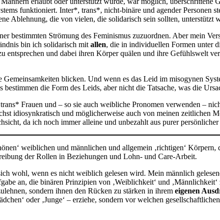
ännern erlaubt oder unterstützt wurde, war möglich, überschrittene 
ems funktioniert. Inter*, trans*, nicht-binäre und agender Personen st
ene Ablehnung, die von vielen, die solidarisch sein sollten, unterstützt 
einer bestimmten Strömung des Feminismus zuzuordnen. Aber mein Vers
ndnis bin ich solidarisch mit
allen
, die in individuellen Formen unter 
zu entsprechen und dabei ihren Körper quälen und ihre Gefühlswelt ve
e Gemeinsamkeiten blicken. Und wenn es das Leid im misogynen System 
ns bestimmen die Form des Leids, aber nicht die Tatsache, was die Ursac
 trans* Frauen und – so sie auch weibliche Pronomen verwenden – nic
öchst idiosynkratisch und möglicherweise auch von meinen zeitlichen M
hsicht, da ich noch immer alleine und unbezahlt aus purer persönlicher
nen‘ weiblichen und männlichen und allgemein ‚richtigen‘ Körpern, die
hreibung der Rollen in Beziehungen und Lohn- und Care-Arbeit.
ch wohl, wenn es nicht weiblich gelesen wird. Mein männlich gelesenes 
fgabe an, die binären Prinzipien von ‚Weiblichkeit‘ und ‚Männlichkeit‘ 
abzulehnen, sondern ihnen den Rücken zu stärken in ihrem
eigenen Ausdr
Mädchen‘ oder ‚Junge‘ – erziehe, sondern vor welchen gesellschaftliche