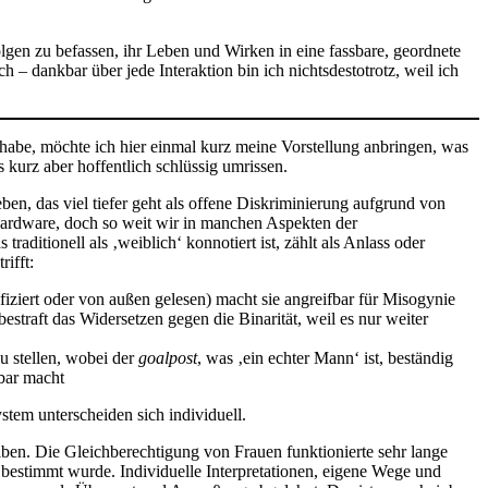
lgen zu befassen, ihr Leben und Wirken in eine fassbare, geordnete
h – dankbar über jede Interaktion bin ich nichtsdestotrotz, weil ich
 habe, möchte ich hier einmal kurz meine Vorstellung anbringen, was
 kurz aber hoffentlich schlüssig umrissen.
ben, das viel tiefer geht als offene Diskriminierung aufgrund von
e Hardware, doch so weit wir in manchen Aspekten der
ditionell als ‚weiblich‘ konnotiert ist, zählt als Anlass oder
rifft:
ifiziert oder von außen gelesen) macht sie angreifbar für Misogynie
estraft das Widersetzen gegen die Binarität, weil es nur weiter
u stellen, wobei der
goalpost
, was ‚ein echter Mann‘ ist, beständig
fbar macht
tem unterscheiden sich individuell.
iben. Die Gleichberechtigung von Frauen funktionierte sehr lange
bestimmt wurde. Individuelle Interpretationen, eigene Wege und