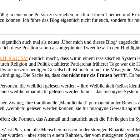
mäßig in eine neue Person zu verlieben, mich mit ihren Themen und Erfo
 zu können. Ich führe das Blog eigentlich nicht für euch, sondern für mic
s eigentlich auch mal als neues ‚Über mich und dieses Blog‘ angedacht
 ich diese Position schon als angepinnter Tweet bzw. in den Highlights
XIT RACISM
deutlich macht, dass wir in einem rassistischen System le
durch Religion und Politik etablierte Patriarchat früherer Tage war di
are unserer heutigen Gesellschaft ist noch immer die Misogynie. Was tra
ürdigung. Die Sache ist, dass das
nicht nur
cis Frauen
betrifft. Es bet
Personen, die weiblich gelesen werden – ihre Weiblichkeit (selbst ident
tionell weiblich/männlich‘ gelesen werden kann – das misogyne System b
hen Zwang, ihre traditionelle ‚Männlichkeit‘ permanent unter Beweis z
onell ‚weiblich‘ gelesen werden können, sie für misogyne Gewalt angrei
ffen; die Formen, das Ausmaß und natürlich auch die Privilegien im Sys
‘ ist Plus, und alle Menschen müssen in der strengen Binarität verble
icher wurden – aber stets in einem Rahmen, der vom misogynen System 