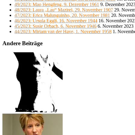
49/2023: Mao Hengfeng, 9. Dezember 1961
9. Dezember 202
48/2023: Laura „Lau“ Mazirel, 29. November 1907
29. Novem
47/2023: Erica Malunguinho, 20. November 1981
20. Novemb
46/2023: Ursula Eggli, 16. November 1944
16. November 202
45/2023: Susie Orbach, 6. November 1946
6. November 2023
44/2023: Miriam van der Have, 1. November 1958
1. Novemb
Andere Beiträge