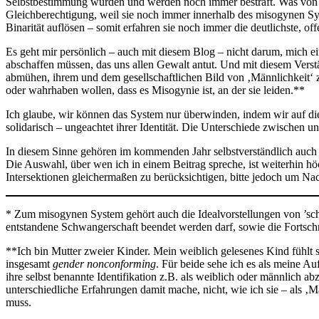
Selbstbestimmung wurden und werden noch immer bestraft. Was von M
Gleichberechtigung, weil sie noch immer innerhalb des misogynen Syst
Binarität auflösen – somit erfahren sie noch immer die deutlichste, off
Es geht mir persönlich – auch mit diesem Blog – nicht darum, mich 
abschaffen müssen, das uns allen Gewalt antut. Und mit diesem Verstä
abmühen, ihrem und dem gesellschaftlichen Bild von ‚Männlichkeit‘ 
oder wahrhaben wollen, dass es Misogynie ist, an der sie leiden.**
Ich glaube, wir können das System nur überwinden, indem wir auf di
solidarisch – ungeachtet ihrer Identität. Die Unterschiede zwischen u
In diesem Sinne gehören im kommenden Jahr selbstverständlich auch
Die Auswahl, über wen ich in einem Beitrag spreche, ist weiterhin h
Intersektionen gleichermaßen zu berücksichtigen, bitte jedoch um Nac
* Zum misogynen System gehört auch die Idealvorstellungen von ’schö
entstandene Schwangerschaft beendet werden darf, sowie die Fortsc
**Ich bin Mutter zweier Kinder. Mein weiblich gelesenes Kind fühlt si
insgesamt
gender nonconforming
. Für beide sehe ich es als meine Au
ihre selbst benannte Identifikation z.B. als weiblich oder männlich 
unterschiedliche Erfahrungen damit mache, nicht, wie ich sie – als ‚
muss.