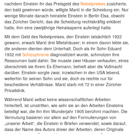
nachdem Einstein ihr das Preisgeld des
Nobelpreises
zusicherte,
den bald gewinnen würde, willigte Marić in die Scheidung ein. Nur
wenige Monate danach heiratete Einstein in Berlin Elsa, obwohl
das Züricher Gericht, das die Scheidung rechtskräftig erkläret
hatte, ihm eine zweijährige Heiratssperre auferlegt hatte.
Mit dem Geld des Nobelpreises, den Einstein tatsächlich 1922
gewann, erwarb Marić drei Mietshäuser; in einem davon lebte sie,
die anderen dienten dem Unterhalt. Doch als ihr Sohn Eduard
1932 mit
Schizophrenie
diagnostiziert wurde, schmolzen ihre
Ressourcen bald dahin: Sie musste zwei Häuser verkaufen, eines
überschrieb sie ihrem Ex-Ehemann, behielt aber die Vollmacht
darüber. Einstein sorgte zwar, inzwischen in den USA lebend,
weiterhin für seinen Sohn und sie, doch es reichte nur für
bescheidene Verhältnisse. Marić starb mit 72 in einer Züricher
Privatklinik.
Während Marić selbst keine wissenschaftlichen Arbeiten
hinterließ, ist umstritten, wie sehr sie an den Arbeiten Einsteins
beteiligt war, die ihn ihm Wunderjahr 1905 berühmt machten. Die
Vermutung basieren vor allem auf den Formulierungen von
„unserer Arbeit“, die Einstein in Briefen verwendet, sowie darauf,
dass der Name des Autors dreier der Arbeiten, deren Originale