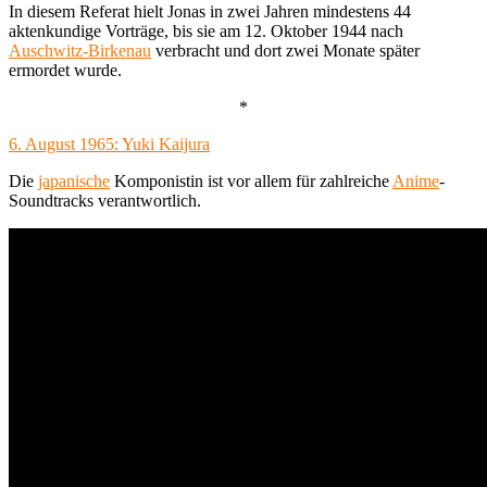
In diesem Referat hielt Jonas in zwei Jahren mindestens 44
aktenkundige Vorträge, bis sie am 12. Oktober 1944 nach
Auschwitz-Birkenau
verbracht und dort zwei Monate später
ermordet wurde.
*
6. August 1965: Yuki Kaijura
Die
japanische
Komponistin ist vor allem für zahlreiche
Anime
-
Soundtracks verantwortlich.