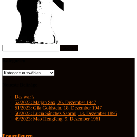
Suchen
nach:
Kategorien
Kategorien
Neueste Beiträge
Das war’s
52/2023: Marjan Sax, 26. Dezember 1947
51/2023: Gila Goldstein, 18. Dezember 1947
50/2023: Lucia Sánchez Saornil, 13. Dezember 1895
49/2023: Mao Hengfeng, 9. Dezember 1961
Frauenfiguren