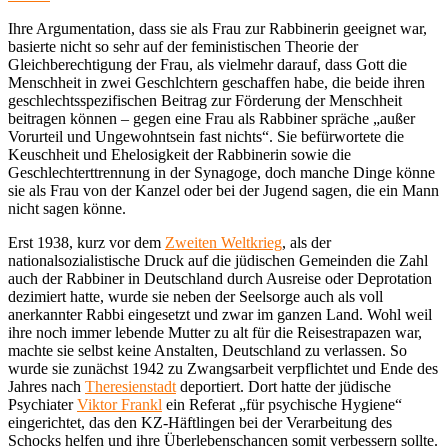
Ihre Argumentation, dass sie als Frau zur Rabbinerin geeignet war,
basierte nicht so sehr auf der feministischen Theorie der
Gleichberechtigung der Frau, als vielmehr darauf, dass Gott die
Menschheit in zwei Geschlchtern geschaffen habe, die beide ihren
geschlechtsspezifischen Beitrag zur Förderung der Menschheit
beitragen können – gegen eine Frau als Rabbiner spräche „außer
Vorurteil und Ungewohntsein fast nichts“. Sie befürwortete die
Keuschheit und Ehelosigkeit der Rabbinerin sowie die
Geschlechterttrennung in der Synagoge, doch manche Dinge könne
sie als Frau von der Kanzel oder bei der Jugend sagen, die ein Mann
nicht sagen könne.
Erst 1938, kurz vor dem
Zweiten Weltkrieg
, als der
nationalsozialistische Druck auf die jüdischen Gemeinden die Zahl
auch der Rabbiner in Deutschland durch Ausreise oder Deprotation
dezimiert hatte, wurde sie neben der Seelsorge auch als voll
anerkannter Rabbi eingesetzt und zwar im ganzen Land. Wohl weil
ihre noch immer lebende Mutter zu alt für die Reisestrapazen war,
machte sie selbst keine Anstalten, Deutschland zu verlassen. So
wurde sie zunächst 1942 zu Zwangsarbeit verpflichtet und Ende des
Jahres nach
Theresienstadt
deportiert. Dort hatte der jüdische
Psychiater
Viktor Frankl
ein Referat „für psychische Hygiene“
eingerichtet, das den KZ-Häftlingen bei der Verarbeitung des
Schocks helfen und ihre Überlebenschancen somit verbessern sollte.