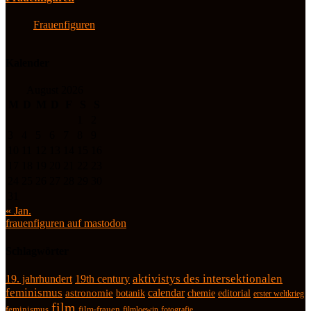
Frauenfiguren
Kalender
August 2026
M
D
M
D
F
S
S
1
2
3
4
5
6
7
8
9
10
11
12
13
14
15
16
17
18
19
20
21
22
23
24
25
26
27
28
29
30
31
« Jan.
frauenfiguren auf mastodon
Schlagwörter
19. jahrhundert
19th century
aktivistys des intersektionalen
feminismus
calendar
astronomie
botanik
chemie
editorial
erster weltkrieg
film
feminismus
film-frauen
fotografie
filmloewin