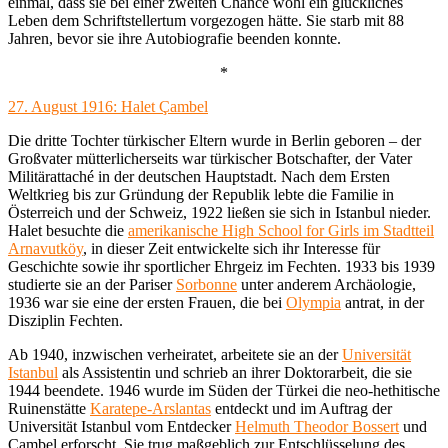
einmal, dass sie bei einer zweiten Chance wohl ein glückliches
Leben dem Schriftstellertum vorgezogen hätte. Sie starb mit 88
Jahren, bevor sie ihre Autobiografie beenden konnte.
*
27. August 1916: Halet Çambel
Die dritte Tochter türkischer Eltern wurde in Berlin geboren – der
Großvater mütterlicherseits war türkischer Botschafter, der Vater
Militärattaché in der deutschen Hauptstadt. Nach dem Ersten
Weltkrieg bis zur Gründung der Republik lebte die Familie in
Österreich und der Schweiz, 1922 ließen sie sich in Istanbul nieder.
Halet besuchte die
amerikanische High School for Girls im Stadtteil
Arnavutköy
, in dieser Zeit entwickelte sich ihr Interesse für
Geschichte sowie ihr sportlicher Ehrgeiz im Fechten. 1933 bis 1939
studierte sie an der Pariser
Sorbonne
unter anderem Archäologie,
1936 war sie eine der ersten Frauen, die bei
Olympia
antrat, in der
Disziplin Fechten.
Ab 1940, inzwischen verheiratet, arbeitete sie an der
Universität
Istanbul
als Assistentin und schrieb an ihrer Doktorarbeit, die sie
1944 beendete. 1946 wurde im Süden der Türkei die neo-hethitische
Ruinenstätte
Karatepe-Arslantas
entdeckt und im Auftrag der
Universität Istanbul vom Entdecker
Helmuth Theodor Bossert
und
Çambel erforscht. Sie trug maßgeblich zur Entschlüsselung des