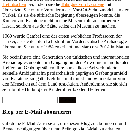
Hethitischen
bei, indem sie die
Bilingue von Karatepe
mit
übersetzte. Sie wurde Vorreiterin des Vor-Ort-Schutzmodells in der
Türkei, als sie die türkische Regierung überzeugen konnte, die
Ruinen von Karatepe nicht in eine Museum abtransportieren zu
lassen, sondern aus der Stätte selbst ein Museum zu machen.
1960 wurde Çambel eine der ersten weiblichen Professoren der
Türkei, als sie den den Lehrstuhl für Vorderasiatische Archäologie
übernahm. Sie wurde 1984 emeritiert und starb erst 2014 in Istanbul.
Sie beeinflusste eine Generation von türkischen und internationalen
Archäologiestudenten im Umgang mit den Anwohnern und lokalen
Helfern an Grabungsstätten. Ihre burschikose Art verhinderte
sexuelle Ambiguität im patriarchalisch geprägten Grabungsumfeld
von Karatepe, sie galt als ehrlich und direkt und wurde dafür von
den Menschen auf dem Land respektiert. Außerdem setzte sie sich
sehr für die Bildung der Kinder ihrer lokalen Helfer ein.
Suchen
nach:
Blog per E-Mail abonnieren
Gib deine E-Mail-Adresse an, um diesen Blog zu abonnieren und
Benachrichtigungen über neue Beiträge via E-Mail zu erhalten.