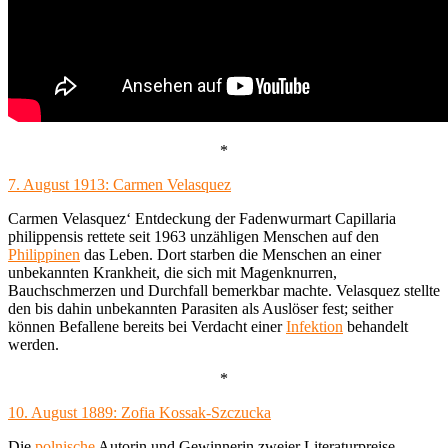
*
7. August 1913: Carmen Velasquez
Carmen Velasquez‘ Entdeckung der Fadenwurmart Capillaria
philippensis rettete seit 1963 unzähligen Menschen auf den
Philippinen
das Leben. Dort starben die Menschen an einer
unbekannten Krankheit, die sich mit Magenknurren,
Bauchschmerzen und Durchfall bemerkbar machte. Velasquez stellte
den bis dahin unbekannten Parasiten als Auslöser fest; seither
können Befallene bereits bei Verdacht einer
Infektion
behandelt
werden.
*
10. August 1889: Zofia Kossak-Szczucka
Die
polnische
Autorin und Gewinnerin zweier Literaturpreise