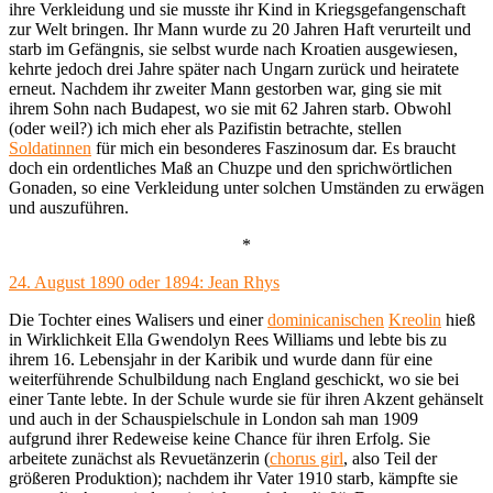
ihre Verkleidung und sie musste ihr Kind in Kriegsgefangenschaft
zur Welt bringen. Ihr Mann wurde zu 20 Jahren Haft verurteilt und
starb im Gefängnis, sie selbst wurde nach Kroatien ausgewiesen,
kehrte jedoch drei Jahre später nach Ungarn zurück und heiratete
erneut. Nachdem ihr zweiter Mann gestorben war, ging sie mit
ihrem Sohn nach Budapest, wo sie mit 62 Jahren starb. Obwohl
(oder weil?) ich mich eher als Pazifistin betrachte, stellen
Soldatinnen
für mich ein besonderes Faszinosum dar. Es braucht
doch ein ordentliches Maß an Chuzpe und den sprichwörtlichen
Gonaden, so eine Verkleidung unter solchen Umständen zu erwägen
und auszuführen.
*
24. August 1890 oder 1894: Jean Rhys
Die Tochter eines Walisers und einer
dominicanischen
Kreolin
hieß
in Wirklichkeit Ella Gwendolyn Rees Williams und lebte bis zu
ihrem 16. Lebensjahr in der Karibik und wurde dann für eine
weiterführende Schulbildung nach England geschickt, wo sie bei
einer Tante lebte. In der Schule wurde sie für ihren Akzent gehänselt
und auch in der Schauspielschule in London sah man 1909
aufgrund ihrer Redeweise keine Chance für ihren Erfolg. Sie
arbeitete zunächst als Revuetänzerin (
chorus girl
, also Teil der
größeren Produktion); nachdem ihr Vater 1910 starb, kämpfte sie