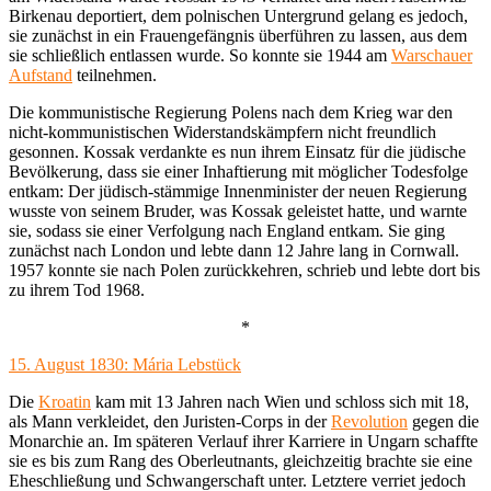
Birkenau deportiert, dem polnischen Untergrund gelang es jedoch,
sie zunächst in ein Frauengefängnis überführen zu lassen, aus dem
sie schließlich entlassen wurde. So konnte sie 1944 am
Warschauer
Aufstand
teilnehmen.
Die kommunistische Regierung Polens nach dem Krieg war den
nicht-kommunistischen Widerstandskämpfern nicht freundlich
gesonnen. Kossak verdankte es nun ihrem Einsatz für die jüdische
Bevölkerung, dass sie einer Inhaftierung mit möglicher Todesfolge
entkam: Der jüdisch-stämmige Innenminister der neuen Regierung
wusste von seinem Bruder, was Kossak geleistet hatte, und warnte
sie, sodass sie einer Verfolgung nach England entkam. Sie ging
zunächst nach London und lebte dann 12 Jahre lang in Cornwall.
1957 konnte sie nach Polen zurückkehren, schrieb und lebte dort bis
zu ihrem Tod 1968.
*
15. August 1830: Mária Lebstück
Die
Kroatin
kam mit 13 Jahren nach Wien und schloss sich mit 18,
als Mann verkleidet, den Juristen-Corps in der
Revolution
gegen die
Monarchie an. Im späteren Verlauf ihrer Karriere in Ungarn schaffte
sie es bis zum Rang des Oberleutnants, gleichzeitig brachte sie eine
Eheschließung und Schwangerschaft unter. Letztere verriet jedoch