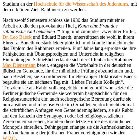
Studium an der
Hochschule für die Wissenschaft des Judentums
, mit
dem erklärten Ziel, Rabbinerin zu werden.
Nach zwölf Semestern schloss sie 1930 das Studium mit einer
Arbeit ab, die den provokanten Titel
„Kann eine Frau das
rabbinische Amt bekleiden?“
trug, und zumindest zwei ihrer Prüfer,
Dr. Leo Baeck
und Eduard Baneth, unterstützten sie wohl in ihrem
Ehrgeiz. Baneth verstarb leider plötzlich und konnte ihr nicht mehr
das Diplom des Rabbiners erteilen. Fünf Jahre lang erprobte sie ihre
Fähigkeiten mit Übungspredigten und Unterricht in religiösen
Einrichtungen. Schließlich erklärte sich der Offenbacher Rabbiner
Max Dienemann
bereit, entgegen die Vorbehalte in der deutschen
jüdischen Gemeinde, ihr die mündliche Prüfung abzunehmen und,
nach Bestehen, sie zu ordinieren. Ihr ehemaliger Doktorvater Baeck
begrüßte sie am nächsten Tag mit „Liebes Fräulein Kollegin“.
Trotzdem sie als Rabbi voll ausgebildet und geprüft war, setzte die
Berliner jüdische Gemeinde sie weiterhin hauptsächlich für den
Religionsunterricht ein; auch seelsorgerische Betreuung durfte sie
nun ausüben und religiöse Feste im Ornat leiten, doch nicht einmal
die schriftlichen Anfragen von Gemeindemitgliedern, sie als Rabbi
auf den Kanzeln der Synagogen oder bei religiösgesetzlichen
Zeremonien zu sehen, konnten diese letzte Hürde des männlichen
Monopols einreißen. Dahingegen erlangte sie die Aufmerksamkeit
und Anerkennung der jüdischen Frauenvereinigungen wie der
WIZO
.