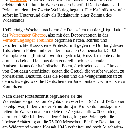
erlebte mit 50 Jahren in Warschau den Überfall Deutschlands auf
Polen, mit dem der Zweite Weltkrieg begann. Die Katholikin wurde
sofort im Untergrund aktiv als Redakteurin einer Zeitung des
Widerstands.
1942, einige Wochen, nachdem die Deutschen mit der „Liquidation“
des
Warschauer Ghettos
, also mit den Deportationen in das
Vernichtungslager Treblinka
begonnen hatten, schrieb und
veröffentlichte Kossak eine Protestschrift gegen die Duldung dieser
Tatsachen in Polen und der internationalen Gemeinschaft. 5.000
Exemplare von „Protest!“ wurden gedruckt; Kossak machte darin
durchaus keinen Hehl aus dem generell noch bestehenden
Antisemitismus der katholischen Polen, doch seien sie als Christen
von Gott dazu verpflichtet, gegen die Greuel, die verübt wurden, zu
protestieren. Dadurch, dass die Polen und die Weltgemeinschaft zu
dem schweige, was die Deutschen den Juden antaten, würden sie zu
Komplizen.
Nach dieser Protestschrift begründete sie die
Widerstandsorganisation Zegota, die zwischen 1942 und 1945 daran
beteiligt war, Juden vor der Ermordung in Konzentrationslagern zu
retten: In Warschau allein rettete die Zegota an die 4.000 Juden,
darunter 2.500 Kinder aus dem Ghetto, in ganz Polen geht die
höchste Schätzung an die 75.000 Menschen. Für ihre Beteiligung
am Widerstand wurde Kossak 1943 verhaftet und nach Auschwitz-