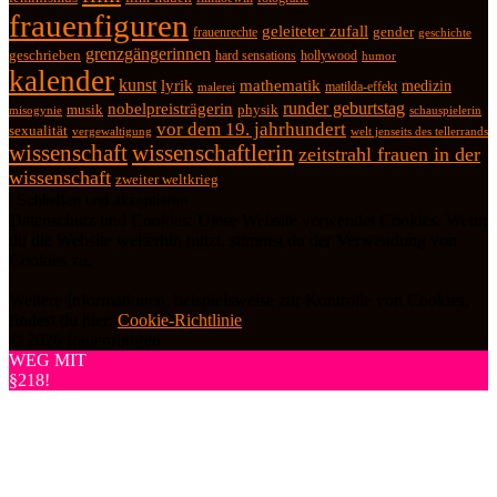
frauenfiguren
geleiteter zufall
frauenrechte
gender
geschichte
grenzgängerinnen
geschrieben
hard sensations
hollywood
humor
kalender
kunst
lyrik
mathematik
medizin
matilda-effekt
malerei
runder geburtstag
nobelpreisträgerin
physik
musik
misogynie
schauspielerin
vor dem 19. jahrhundert
sexualität
vergewaltigung
welt jenseits des tellerrands
wissenschaft
wissenschaftlerin
zeitstrahl frauen in der
wissenschaft
zweiter weltkrieg
Datenschutz und Cookies: Diese Website verwendet Cookies. Wenn
du die Website weiterhin nutzt, stimmst du der Verwendung von
Cookies zu.
Weitere Informationen, beispielsweise zur Kontrolle von Cookies,
findest du hier:
Cookie-Richtlinie
© 2026 frauenfiguren
WEG MIT
§218!