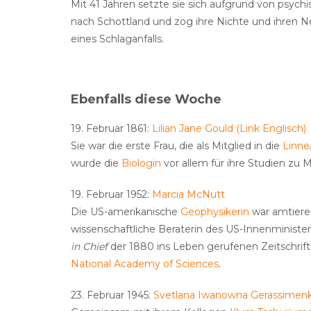
Mit 41 Jahren setzte sie sich aufgrund von psych
nach Schottland und zog ihre Nichte und ihren Ne
eines Schlaganfalls.
Ebenfalls diese Woche
19. Februar 1861:
Lilian Jane Gould (Link Englisch)
Sie war die erste Frau, die als Mitglied in die
Linne
wurde die
Biologin
vor allem für ihre Studien zu
19. Februar 1952:
Marcia McNutt
Die US-amerikanische
Geophysikerin
war amtiere
wissenschaftliche Beraterin des US-Innenministe
in Chief
der 1880 ins Leben gerufenen Zeitschrif
National Academy of Sciences
.
23. Februar 1945:
Svetlana Iwanowna Gerassimen