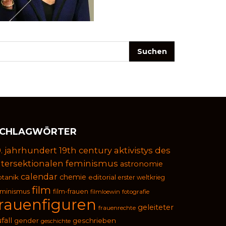
CHLAGWÖRTER
9. jahrhundert
19th century
aktivistys des
ntersektionalen feminismus
astronomie
calendar
chemie
otanik
editorial
erster weltkrieg
film
eminismus
film-frauen
filmloewin
fotografie
frauenfiguren
geleiteter
frauenrechte
fall
geschrieben
gender
geschichte