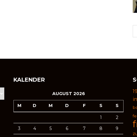
KALENDER
S
1
AUGUST 2026
i
M
D
M
D
F
S
S
b
f
1
2
3
4
5
6
7
8
9
zu