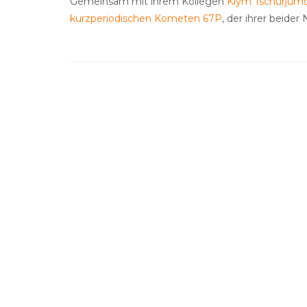
Gemeinsam mit ihrem Kollegen
Klym Tschurjum
kurzperiodischen Kometen
67P
, der ihrer beider