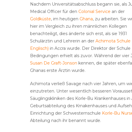
Nachdem Universitätsabschluss begann sie, als J
Medical Officer für den
Colonial Service
an der
Goldküste
, im heutigen
Ghana
, zu arbeiten. Sie 
hier im Vergleich zu ihren männlichen Kollegen
benachteiligt, dies änderte sich erst, als sie 1931
Schulärztin und Lehrerin an der
Achimota Schule 
Englisch)
in Accra wurde. Der Direktor der Schule s
Bedingungen erhielt als zuvor. Während der vier J
Susan De Graft-Jonson
kennen, die später ebenfal
Ghanas erste Ärztin wurde.
Achimota verließ Savage nach vier Jahren, um wie
einzutreten. Unter wesentlich besseren Vorausset
Säuglingskliniken des Korle-Bu Krankenhauses in 
Geburtsabteilung des Krnakenhauses und Aufseher
Einrichtung der Schwesternschule
Korle-Bu Nurse
Abteilung nach ihr benannt wurde.