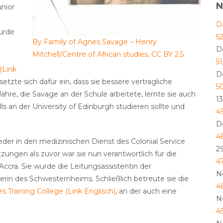
N
unior
D
wurde
5
By Family of Agnes Savage – Henry
D
Mitchell/Centre of African studies, CC BY 2.5
5
(Link
D
etzte sich dafür ein, dass sie bessere vertragliche
5
ahre, die Savage an der Schule arbeitete, lernte sie auch
1
ls an der University of Edinburgh studieren sollte und
4
D
4
der in den medizinischen Dienst des Colonial Service
2
zungen als zuvor war sie nun verantwortlich für die
4
Accra. Sie wurde die Leitungsassistentin der
N
in des Schwesternheims. Schließlich betreute sie die
4
s Training College (Link Englisch)
, an der auch eine
N
4