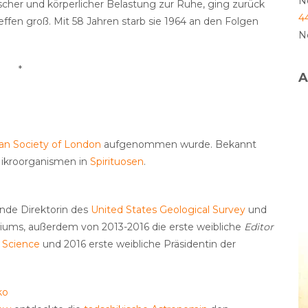
N
ischer und körperlicher Belastung zur Ruhe, ging zurück
4
ffen groß. Mit 58 Jahren starb sie 1964 an den Folgen
N
*
A
an Society of London
aufgenommen wurde. Bekannt
 Mikroorganismen in
Spirituosen
.
nde Direktorin des
United States Geological Survey
und
riums, außerdem von 2013-2016 die erste weibliche
Editor
t
Science
und 2016 erste weibliche Präsidentin der
ko