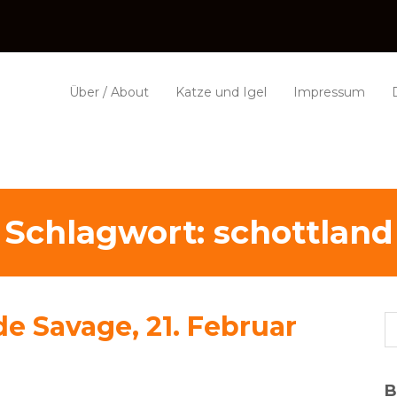
Über / About
Katze und Igel
Impressum
Schlagwort:
schottland
e Savage, 21. Februar
B