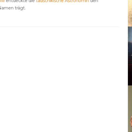
ow
entdeckte die
tadschikische
Astronomin
den
 Namen trägt.