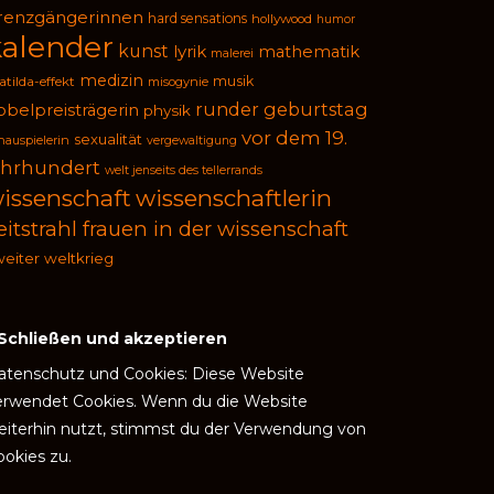
renzgängerinnen
hard sensations
hollywood
humor
kalender
kunst
lyrik
mathematik
malerei
medizin
musik
tilda-effekt
misogynie
runder geburtstag
obelpreisträgerin
physik
vor dem 19.
sexualität
hauspielerin
vergewaltigung
ahrhundert
welt jenseits des tellerrands
issenschaft
wissenschaftlerin
eitstrahl frauen in der wissenschaft
eiter weltkrieg
atenschutz und Cookies: Diese Website
erwendet Cookies. Wenn du die Website
eiterhin nutzt, stimmst du der Verwendung von
ookies zu.