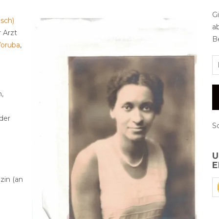
G
sch)
a
r Arzt
Be
Yoruba
,
,
 der
S
U
E
zin (an