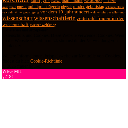
kunst
lyrik
mathematik
medizin
matilda-effekt
malerei
runder geburtstag
nobelpreisträgerin
physik
musik
misogynie
schauspielerin
vor dem 19. jahrhundert
sexualität
vergewaltigung
welt jenseits des tellerrands
wissenschaft
wissenschaftlerin
zeitstrahl frauen in der
wissenschaft
zweiter weltkrieg
Datenschutz und Cookies: Diese Website verwendet Cookies. Wenn
du die Website weiterhin nutzt, stimmst du der Verwendung von
Cookies zu.
Weitere Informationen, beispielsweise zur Kontrolle von Cookies,
findest du hier:
Cookie-Richtlinie
© 2026 frauenfiguren
WEG MIT
§218!