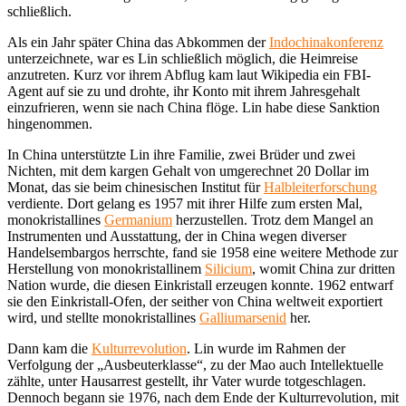
schließlich.
Als ein Jahr später China das Abkommen der
Indochinakonferenz
unterzeichnete, war es Lin schließlich möglich, die Heimreise
anzutreten. Kurz vor ihrem Abflug kam laut Wikipedia ein FBI-
Agent auf sie zu und drohte, ihr Konto mit ihrem Jahresgehalt
einzufrieren, wenn sie nach China flöge. Lin habe diese Sanktion
hingenommen.
In China unterstützte Lin ihre Familie, zwei Brüder und zwei
Nichten, mit dem kargen Gehalt von umgerechnet 20 Dollar im
Monat, das sie beim chinesischen Institut für
Halbleiterforschung
verdiente. Dort gelang es 1957 mit ihrer Hilfe zum ersten Mal,
monokristallines
Germanium
herzustellen. Trotz dem Mangel an
Instrumenten und Ausstattung, der in China wegen diverser
Handelsembargos herrschte, fand sie 1958 eine weitere Methode zur
Herstellung von monokristallinem
Silicium
, womit China zur dritten
Nation wurde, die diesen Einkristall erzeugen konnte. 1962 entwarf
sie den Einkristall-Ofen, der seither von China weltweit exportiert
wird, und stellte monokristallines
Galliumarsenid
her.
Dann kam die
Kulturrevolution
. Lin wurde im Rahmen der
Verfolgung der „Ausbeuterklasse“, zu der Mao auch Intellektuelle
zählte, unter Hausarrest gestellt, ihr Vater wurde totgeschlagen.
Dennoch begann sie 1976, nach dem Ende der Kulturrevolution, mit