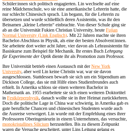
Schüler:innen sich politisch engagierten. Lin wechselte auf eine
reine Mädchenschule, wo sie eine amerikanische Lehrerin hatte, die
nur schlecht Chinesisch sprach. Lin begann, für die Lehrerin zu
übersetzen und wurde schließlich deren Assistentin, was ihr den
Beinamen „kleine Lehrerin“ einbrachte. Von dieser Schule ging sie
ab an die Universität Fukien Christian University, heute
Fujian
Normal University (Link Englisch)
. Mit 22 Jahren machte sie ihren
Bachelor-Abschluss in Physik, als eine der besten Absolvent:innen.
Sie arbeitete dort weiter acht Jahre, vier davon als Lehrassistentin für
Basiskurse zum Beispiel für Mechanik. Ihr erstes Buch
Lehrgang
für Experimente der Optik
diente ihr als Promotion zum Professor.
Ihre Universität betrieb einen Austausch mit der
New York
University
, aber weil Lin keine Christin war, war sie davon
ausgeschlossen. Stattdessen bewarb sie sich um ein Stipendium am
Dickison College, das sie mit Hilfe eines Studienfreundes auch
erhielt. In Amerika schloss sie einen weiteren Bachelor in
Mathematik an. 1955 erarbeitete sie sich einen weiteren Doktortitel
in
Festkörperphysik
, danach wollte sie in ihre Heimat zurückkehren.
Doch die politische Lage in China war schwierig, in Amerika gab es
gute berufliche Chancen und chinesischen Studenten wurde auch
die Ausreise verweigert. Lin wurde mit der Empfehlung eines ihrer
Professoren Oberingenieurin in einem Unternehmen, das versuchte,
monokristallines Silicium
herzustellen. Bis zu diesem Zeitpunkt
waren die Versuche gescheitert, unter Lins Leitung gelang es