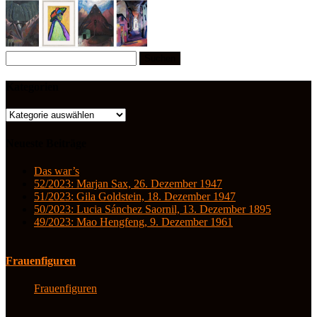
Suchen
nach:
Kategorien
Kategorien
Neueste Beiträge
Das war’s
52/2023: Marjan Sax, 26. Dezember 1947
51/2023: Gila Goldstein, 18. Dezember 1947
50/2023: Lucia Sánchez Saornil, 13. Dezember 1895
49/2023: Mao Hengfeng, 9. Dezember 1961
Frauenfiguren
Frauenfiguren