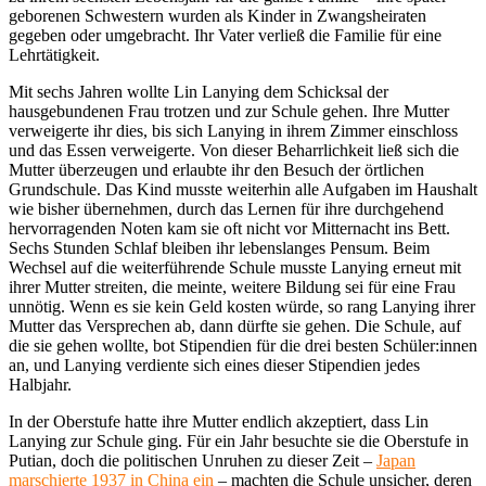
geborenen Schwestern wurden als Kinder in Zwangsheiraten
gegeben oder umgebracht. Ihr Vater verließ die Familie für eine
Lehrtätigkeit.
Mit sechs Jahren wollte Lin Lanying dem Schicksal der
hausgebundenen Frau trotzen und zur Schule gehen. Ihre Mutter
verweigerte ihr dies, bis sich Lanying in ihrem Zimmer einschloss
und das Essen verweigerte. Von dieser Beharrlichkeit ließ sich die
Mutter überzeugen und erlaubte ihr den Besuch der örtlichen
Grundschule. Das Kind musste weiterhin alle Aufgaben im Haushalt
wie bisher übernehmen, durch das Lernen für ihre durchgehend
hervorragenden Noten kam sie oft nicht vor Mitternacht ins Bett.
Sechs Stunden Schlaf bleiben ihr lebenslanges Pensum. Beim
Wechsel auf die weiterführende Schule musste Lanying erneut mit
ihrer Mutter streiten, die meinte, weitere Bildung sei für eine Frau
unnötig. Wenn es sie kein Geld kosten würde, so rang Lanying ihrer
Mutter das Versprechen ab, dann dürfte sie gehen. Die Schule, auf
die sie gehen wollte, bot Stipendien für die drei besten Schüler:innen
an, und Lanying verdiente sich eines dieser Stipendien jedes
Halbjahr.
In der Oberstufe hatte ihre Mutter endlich akzeptiert, dass Lin
Lanying zur Schule ging. Für ein Jahr besuchte sie die Oberstufe in
Putian, doch die politischen Unruhen zu dieser Zeit –
Japan
marschierte 1937 in China ein
– machten die Schule unsicher, deren