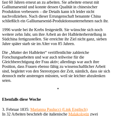
fast 60 Jahren erneut an zu arbeiten. Sie arbeitete erneut mit
Galliumarsenid und konnte dessen Qualität in chinesischer
Produktion verbessern – die Details kann ich leider nicht
nachvollziehen. Nach dieser Errungenschaft benannte China
schließlich ein Galliumarsenid-Produktionsunternehmen nach ihr.
1996 wurde bei ihr Krebs festgestellt. Sie wünschte sich noch
weitere zehn Jahr, um ihre Arbeit an der Halbleiterherstellung in
Südchina fertigzustellen. Sie erreichte ihr Ziel nicht ganz, sieben
Jahre später starb sie im Alter von 85 Jahren.
Die „Mutter der Halbleiter“ veröffentlichte zahlreiche
Forschungsarbeiten und war auch teilweise für die
Gleichberechtigung der Frau aktiv; allerdings war auch ihre
Position, dass Frauen ebenso fähig zu wissenschaftlicher Arbeit
sind, begleitet von den Stereotypen der Zeit, nämlich, dass sie sich
dennoch mehr anstrengen müssten, weil sie leichter abzulenken
seien.
*
Ebenfalls diese Woche
3. Februar 1835:
Marianna Paulucci (Link Englisch)
In 32 Arbeiten beschrieb die italienische
Malakologin
zwei