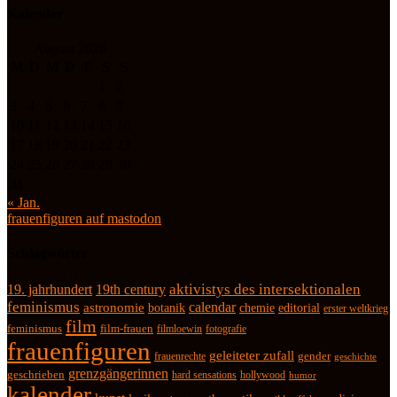
Kalender
August 2026
M
D
M
D
F
S
S
1
2
3
4
5
6
7
8
9
10
11
12
13
14
15
16
17
18
19
20
21
22
23
24
25
26
27
28
29
30
31
« Jan.
frauenfiguren auf mastodon
Schlagwörter
19. jahrhundert
19th century
aktivistys des intersektionalen
feminismus
calendar
astronomie
botanik
chemie
editorial
erster weltkrieg
film
feminismus
film-frauen
fotografie
filmloewin
frauenfiguren
geleiteter zufall
frauenrechte
gender
geschichte
grenzgängerinnen
geschrieben
hard sensations
hollywood
humor
kalender