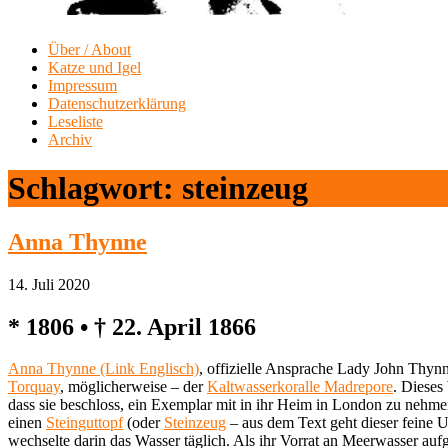
Über / About
Katze und Igel
Impressum
Datenschutzerklärung
Leseliste
Archiv
Schlagwort:
steinzeug
Anna Thynne
14. Juli 2020
* 1806 • † 22. April 1866
Anna Thynne (Link Englisch)
, offizielle Ansprache Lady John Thyn
Torquay
, möglicherweise – der
Kaltwasserkoralle Madrepore
. Dieses
dass sie beschloss, ein Exemplar mit in ihr Heim in London zu nehme
einen
Steinguttopf
(oder
Steinzeug
– aus dem Text geht dieser feine U
wechselte darin das Wasser täglich. Als ihr Vorrat an Meerwasser au