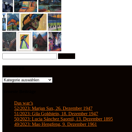
Suchen
nach:
Kategorien
Kategorien
Neueste Beiträge
Das war’s
52/2023: Marjan Sax, 26. Dezember 1947
51/2023: Gila Goldstein, 18. Dezember 1947
50/2023: Lucia Sánchez Saornil, 13. Dezember 1895
49/2023: Mao Hengfeng, 9. Dezember 1961