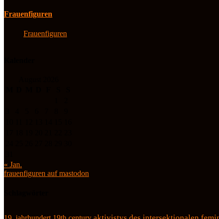
Frauenfiguren
Frauenfiguren
Kalender
August 2026
M
D
M
D
F
S
S
1
2
3
4
5
6
7
8
9
10
11
12
13
14
15
16
17
18
19
20
21
22
23
24
25
26
27
28
29
30
31
« Jan.
frauenfiguren auf mastodon
Schlagwörter
19. jahrhundert
19th century
aktivistys des intersektionalen fem