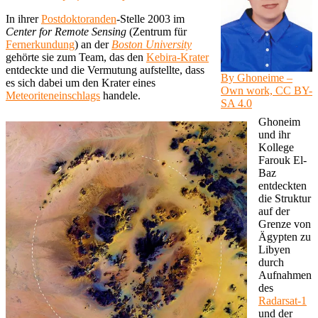
In ihrer
Postdoktoranden
-Stelle 2003 im
Center for Remote Sensing
(Zentrum für
Fernerkundung
) an der
Boston University
gehörte sie zum Team, das den
Kebira-Krater
entdeckte und die Vermutung aufstellte, dass
By Ghoneime –
es sich dabei um den Krater eines
Own work, CC BY-
Meteoriteneinschlags
handele.
SA 4.0
Ghoneim
und ihr
Kollege
Farouk El-
Baz
entdeckten
die Struktur
auf der
Grenze von
Ägypten zu
Libyen
durch
Aufnahmen
des
Radarsat-1
und der