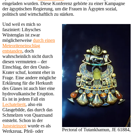
eingeladen wurden. Diese Konferenz gehörte zu einer Kampagne
der ägyptischen Regierung, um die Frauen in Ägypten sozial,
politisch und wirtschaftlich zu stärken.
Und weil es mich so
fasziniert: Libysches
Wüstenglas ist zwar
möglicherweise
durch einen
Meteoriteneinschlag
entstanden
, doch
wahrscheinlich nicht durch
diesen vermuteten – der
Einschlag, der den Oasis-
Krater schuf, kommt eher in
Frage. Eine andere mögliche
Erklärung für die Herkunft
des Glases ist auch hier eine
hydrovulkanische Eruption.
Es ist in jedem Fall ein
Lechatelierit
, also ein
Glasgebilde, das durch das
Schmelzen von Quarzsand
entsteht. Schon in der
Jungsteinzeit
wurde es als
Pectoral of Tutankhamun, JE 61884,
Werkzeug, Pfeil- oder