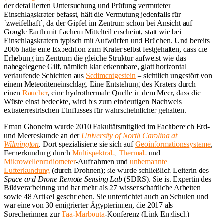
der detaillierten Untersuchung und Prüfung vermuteter
Einschlagskrater befasst, hält die Vermutung jedenfalls für
`zweifelhaft´, da der Gipfel im Zentrum schon bei Ansicht auf
Google Earth mit flachem Mittelteil erscheint, statt wie bei
Einschlagskratern typisch mit Aufwürfen und Brüchen. Und bereits
2006 hatte eine Expedition zum Krater selbst festgehalten, dass die
Erhebung im Zentrum die gleiche Struktur aufweist wie das
nahegelegene Gilf, nämlich klar erkennbare, glatt horizontal
verlaufende Schichten aus
Sedimentgestein
– sichtlich ungestört von
einem Meteoriteneinschlag. Eine Entstehung des Kraters durch
einen
Raucher
, eine hydrothermale Quelle in dem Meer, dass die
Wüste einst bedeckte, wird bis zum eindeutigen Nachweis
extraterrestrischen Einflusses für wahrscheinlicher gehalten.
Eman Ghoneim wurde 2010 Fakultätsmitglied im Fachbereich Erd-
und Meereskunde an der
University of North Carolina at
Wilmington
. Dort spezialisierte sie sich auf
Geoinformationssysteme
,
Fernerkundung durch
Multispektral-
,
Thermal-
und
Mikrowellenradiometer
-Aufnahmen und
unbemannte
Lufterkundung
(durch Drohnen); sie wurde schließlich Leiterin des
Space and Drone Remote Sensing Lab
(SDRS). Sie ist Expertin des
Bildverarbeitung und hat mehr als 27 wissenschaftliche Arbeiten
sowie 48 Artikel geschrieben. Sie unterrichtet auch an Schulen und
war eine von 30 emigrierter Ägypterinnen, die 2017 als
Sprecherinnen zur
Taa-Marbouta
-Konferenz (Link Englisch)