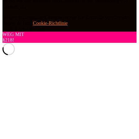
du die Website weiterhin nutzt, stimmst du der Verwendung von
Cookies zu.
Weitere Informationen, beispielsweise zur Kontrolle von Cookies,
findest du hier:
Cookie-Richtlinie
© 2026 frauenfiguren
WEG MIT
§218!