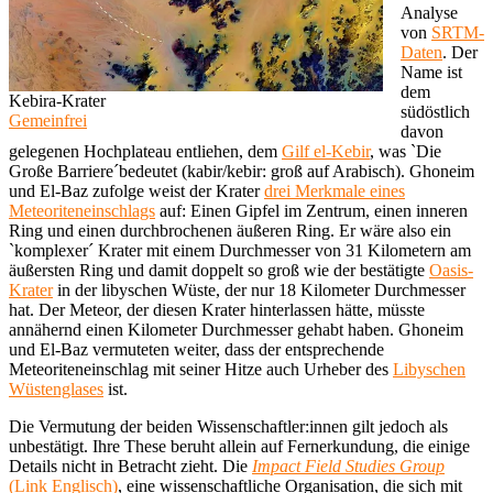
Analyse
von
SRTM-
Daten
. Der
Name ist
dem
Kebira-Krater
südöstlich
Gemeinfrei
davon
gelegenen Hochplateau entliehen, dem
Gilf el-Kebir
, was `Die
Große Barriere´bedeutet (kabir/kebir: groß auf Arabisch). Ghoneim
und El-Baz zufolge weist der Krater
drei Merkmale eines
Meteoriteneinschlags
auf: Einen Gipfel im Zentrum, einen inneren
Ring und einen durchbrochenen äußeren Ring. Er wäre also ein
`komplexer´ Krater mit einem Durchmesser von 31 Kilometern am
äußersten Ring und damit doppelt so groß wie der bestätigte
Oasis-
Krater
in der libyschen Wüste, der nur 18 Kilometer Durchmesser
hat. Der Meteor, der diesen Krater hinterlassen hätte, müsste
annähernd einen Kilometer Durchmesser gehabt haben. Ghoneim
und El-Baz vermuteten weiter, dass der entsprechende
Meteoriteneinschlag mit seiner Hitze auch Urheber des
Libyschen
Wüstenglases
ist.
Die Vermutung der beiden Wissenschaftler:innen gilt jedoch als
unbestätigt. Ihre These beruht allein auf Fernerkundung, die einige
Details nicht in Betracht zieht. Die
Impact Field Studies Group
(Link Englisch)
, eine wissenschaftliche Organisation, die sich mit