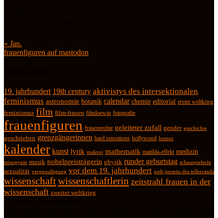
10
11
12
13
14
15
16
17
18
19
20
21
22
23
24
25
26
27
28
29
30
31
« Jan.
frauenfiguren auf mastodon
Schlagwörter
19. jahrhundert
19th century
aktivistys des intersektionalen
feminismus
calendar
astronomie
botanik
chemie
editorial
erster weltkrieg
film
feminismus
film-frauen
fotografie
filmloewin
frauenfiguren
geleiteter zufall
frauenrechte
gender
geschichte
grenzgängerinnen
geschrieben
hard sensations
hollywood
humor
kalender
kunst
lyrik
mathematik
medizin
matilda-effekt
malerei
runder geburtstag
nobelpreisträgerin
physik
musik
misogynie
schauspielerin
vor dem 19. jahrhundert
sexualität
vergewaltigung
welt jenseits des tellerrands
wissenschaft
wissenschaftlerin
zeitstrahl frauen in der
wissenschaft
zweiter weltkrieg
Datenschutz und Cookies: Diese Website verwendet Cookies. Wenn