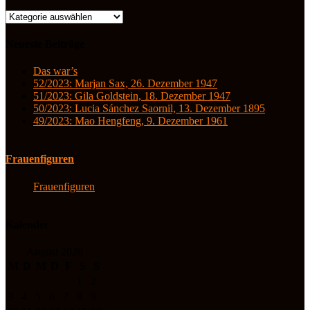
Kategorien
Neueste Beiträge
Das war’s
52/2023: Marjan Sax, 26. Dezember 1947
51/2023: Gila Goldstein, 18. Dezember 1947
50/2023: Lucia Sánchez Saornil, 13. Dezember 1895
49/2023: Mao Hengfeng, 9. Dezember 1961
Frauenfiguren
Frauenfiguren
Kalender
August 2026
M
D
M
D
F
S
S
1
2
3
4
5
6
7
8
9