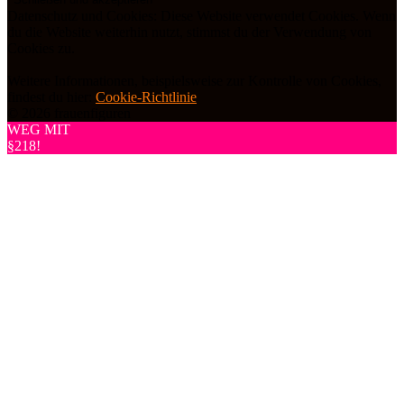
Datenschutz und Cookies: Diese Website verwendet Cookies. Wenn
du die Website weiterhin nutzt, stimmst du der Verwendung von
Cookies zu.
Weitere Informationen, beispielsweise zur Kontrolle von Cookies,
findest du hier:
Cookie-Richtlinie
© 2026 frauenfiguren
WEG MIT
§218!