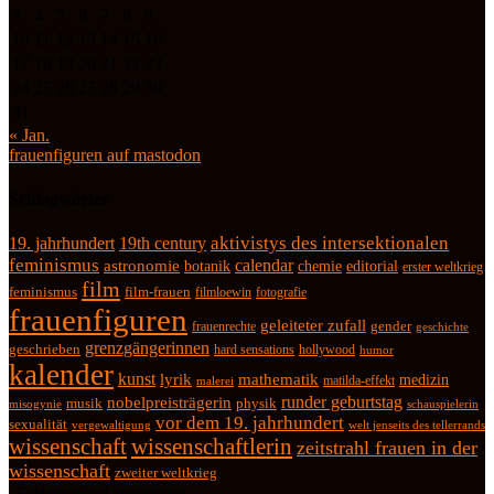
3
4
5
6
7
8
9
10
11
12
13
14
15
16
17
18
19
20
21
22
23
24
25
26
27
28
29
30
31
« Jan.
frauenfiguren auf mastodon
Schlagwörter
19. jahrhundert
19th century
aktivistys des intersektionalen
feminismus
calendar
astronomie
botanik
chemie
editorial
erster weltkrieg
film
feminismus
film-frauen
fotografie
filmloewin
frauenfiguren
geleiteter zufall
frauenrechte
gender
geschichte
grenzgängerinnen
geschrieben
hard sensations
hollywood
humor
kalender
kunst
lyrik
mathematik
medizin
matilda-effekt
malerei
runder geburtstag
nobelpreisträgerin
physik
musik
misogynie
schauspielerin
vor dem 19. jahrhundert
sexualität
vergewaltigung
welt jenseits des tellerrands
wissenschaft
wissenschaftlerin
zeitstrahl frauen in der
wissenschaft
zweiter weltkrieg