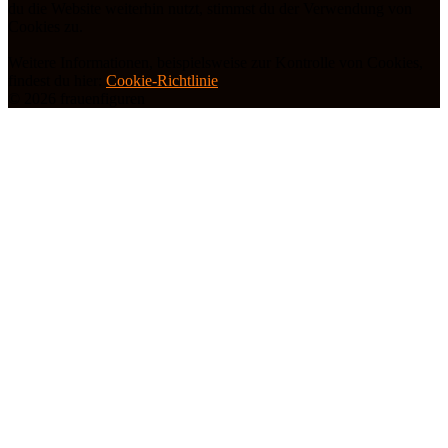
du die Website weiterhin nutzt, stimmst du der Verwendung von
Cookies zu.
Weitere Informationen, beispielsweise zur Kontrolle von Cookies,
findest du hier:
Cookie-Richtlinie
© 2026 frauenfiguren