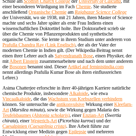
Schule am
Scottish Church College
der
University of Calcutta
, mit
einer besonderen Würdigung im Fach
Chemie
. Sie studierte
anschließend
Organische Chemie
am
Rajabazar Science College
der Universität, wo sie 1938, mit 21 Jahren, ihren Master of Science
machte und sechs Jahre später als erste Frau Indiens einen
wissenschaftlichen Doktortitel holte. Ihre Doktorarbeit scrieb sie
über die Chemie von Pflanzenprodukten und synthetische
organische Chemie. Sie lernte in ihrem Studium unter anderem von
Prafulla Chandra Ray (Link Englisch)
, der als der Vater der
modernen Chemie in Indien gilt. (Der Wikipedia-Beitrag nennt
einen ihrer Lehrer auch als
Satyendranath Bose
, einen Physiker, der
mit
Albert Einstein
zusammenarbeitete und nach dem unter anderem
die
Bosonen
benannt sind. Dieser
Artikel auf feministindia.com
nennt allerdings Prafulla Kumar Bose als ihren einflussreichen
Lehrer.)
Asima Chatterjee erforschte in ihrer 40-jährigen Karriere natürliche
chemische Produkte, insbesondere
Alkaloide
, wie etwa
Vincaalkaloide
, die das
Wachstum von Krebszellen verhindern
können. Sie untersuchte die
antikonvulsive
Wirkung einer
Kleefarn-
Art
(
Marsilea minuta
), sowie die Wirkung gegen Malaria des
Teufelsbaumes (
Alstonia scholaris)
, einer
Enzian-Art
(
Swertia
chirata
), einer
Wegerich-Art
(
Picrorhiza kurroa
) und der
Caesalpinien (
Caesaplinia crista
)
. Ihre Arbeit führte zur
Entwicklung einer Medizin gegen
Epilepsie
und mehreren