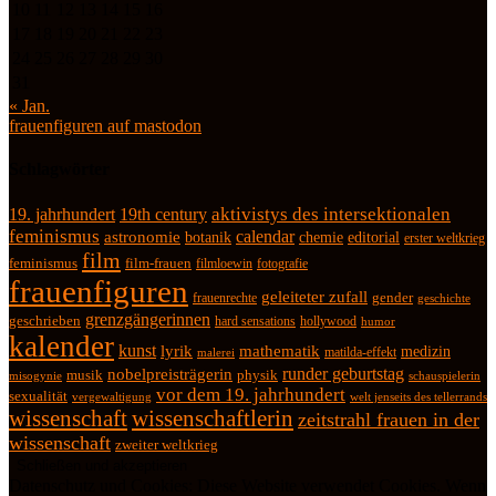
10
11
12
13
14
15
16
17
18
19
20
21
22
23
24
25
26
27
28
29
30
31
« Jan.
frauenfiguren auf mastodon
Schlagwörter
19. jahrhundert
19th century
aktivistys des intersektionalen
feminismus
calendar
astronomie
botanik
chemie
editorial
erster weltkrieg
film
feminismus
film-frauen
fotografie
filmloewin
frauenfiguren
geleiteter zufall
frauenrechte
gender
geschichte
grenzgängerinnen
geschrieben
hard sensations
hollywood
humor
kalender
kunst
lyrik
mathematik
medizin
matilda-effekt
malerei
runder geburtstag
nobelpreisträgerin
physik
musik
misogynie
schauspielerin
vor dem 19. jahrhundert
sexualität
vergewaltigung
welt jenseits des tellerrands
wissenschaft
wissenschaftlerin
zeitstrahl frauen in der
wissenschaft
zweiter weltkrieg
Datenschutz und Cookies: Diese Website verwendet Cookies. Wenn