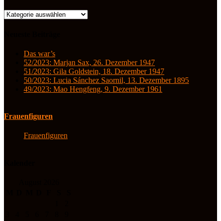
Kategorien
Neueste Beiträge
Das war’s
52/2023: Marjan Sax, 26. Dezember 1947
51/2023: Gila Goldstein, 18. Dezember 1947
50/2023: Lucia Sánchez Saornil, 13. Dezember 1895
49/2023: Mao Hengfeng, 9. Dezember 1961
Frauenfiguren
Frauenfiguren
Kalender
August 2026
M
D
M
D
F
S
S
1
2
3
4
5
6
7
8
9