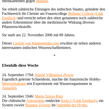
Medikamenten gegen
Malaria
.
Sie erhielt zahlreiche Ehrungen des indischen Staates, gründete den
Fachbereich für Chemie am Frauencollege
Bethune College
(Link
Englisch)
und erreicht neben den oben genannten noch zahlreiche
andere Erkenntnisse über die medizinische Wirkung diverser
Pflanzenwirkstoffe.
Sie starb am 22. November 2006 mit 89 Jahren.
Dieser
Listicle von feministindia.com
erwähnt sie neben anderen
interessanten indischen Wissenschaftlerinnen.
*
Ebenfalls diese Woche
24. September 1794:
Jeanne Villepreux-Power
Eigentlich gelernte Schneiderin, machte die französische Hobby-
Meeresbiologin
erst Experimente mit Wasserorganismen in
Aquarien
.
24. September 1946:
Maria Teresa Ruiz
Die chilenische
Astronomin
entdeckte
Kelu-1 (Link Englisch)
, ein
System zweier
Brauner Zwerge
im
Sternbild der Hydra
.