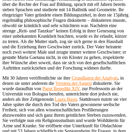
über die Rechte der Frau auf Bildung, sprach mit elf Jahren bereits
sieben Sprachen und studierte mit 14 Ballistik und Geometrie. Ihr
ehrgeiziger Vater gründete einen Bildungszirkel, in dem sie 15jährig
regelmäßig philosophische Fragen diskutierte – diskutieren musste,
obwohl sie kränklich und sehr schüchtern war. Nachdem eine
strenge „Reit- und Tanzkur“ keinen Erfolg in ihrer Genesung von
einer unbekannten Krankheit brachten, wurde es ihr erlaubt, kürzer
zu treten. Als die Mutter starb, zog sie sich gerne in den Haushalt
und die Erziehung ihrer Geschwister zurück. Der Vater heiratete
noch zwei weitere Male und zeugte immer weitere Geschwister; er
gestatte Maria Gaetana nicht, in ein Kloster zu gehen, respektierte
ihre Wünsche aber soweit, dass sie sich von den gesellschaftlichen
Auftritten zurückziehen und der Forschung widmen durfte.
Mit 30 Jahren veröffentlichte sie ihre
Grundlagen der Analysis
, in
denen sie unter anderem die
Versiera der Agnesi
diskutierte. Sie
wurde daraufhin von
Papst Benedikt XIV.
zur Professorin an der
Universität von Bologna berufen, unterrichtete dort jedoch nie,
anders als ihre Zeitgenossin
Laura Bassi
. Stattdessen nutzte sie vier
Jahre später die durch den Tod des Vaters gewonnene seelische
Freiheit, sich von allen wissenschaftlichen Profilierungen
abzuwenden und sich ganz ihrem geistlichen Streben zuzuwenden.
Sie verfolgte nun ein Religionsstudium und wurde Wohltäterin für
Arme und Kranke. Sie eröffnete eine Unterkunft für Obdachlose
und mit 53 Jahren schließlich ein Seniorenheim für Frauen, in dem