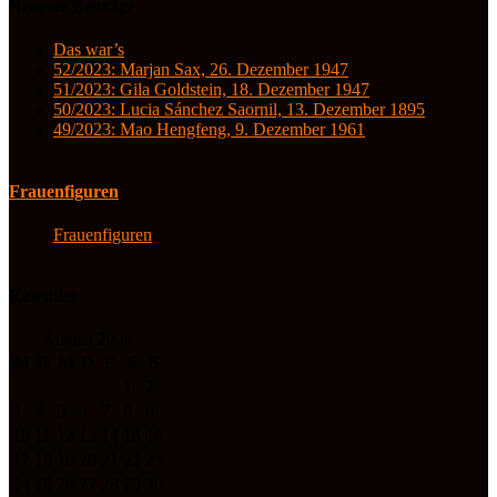
Neueste Beiträge
Das war’s
52/2023: Marjan Sax, 26. Dezember 1947
51/2023: Gila Goldstein, 18. Dezember 1947
50/2023: Lucia Sánchez Saornil, 13. Dezember 1895
49/2023: Mao Hengfeng, 9. Dezember 1961
Frauenfiguren
Frauenfiguren
Kalender
August 2026
M
D
M
D
F
S
S
1
2
3
4
5
6
7
8
9
10
11
12
13
14
15
16
17
18
19
20
21
22
23
24
25
26
27
28
29
30