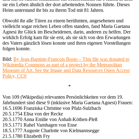
sie ein Leben ähnlich der dort arbeitenden Nonnen führte. Dieses
Heim unterstand ihr bis zu ihrem Tod mit 81 Jahren.
Obwohl ihr alle Türen zu einem berühmten, angesehenen und
vielleicht sogar reichen Leben offen standen, fand Maria Gaetana
Agnesi ihr Glück im Bescheidenen, darin, anderen zu helfen. Der
wirklich Erfolg kam für sie erst, als sie sich von den Erwartungen
des Vaters gänzlich lösen konnte und ihren eigenen Vorstellungen
folgen konnte.
Bild:
By Jean-Baptiste-François Bosio – This file was donated to
Wikimedia Commons as part of a project by the Metropolitan
Museum of Art. See the Image and Data Resources Open Access
Policy, CC0
*
Von 109 (Wikipedia) relevanten Persönlichkeiten vor dem 19.
Jahrhundert sind diese 9 (inklusive Maria Gaetana Agnesi) Frauen:
16.5.1696 Franziska Christine von Pfalz-Sulzbach
20.5.1754 Elisa von der Recke
20.5.1770 Anna Emilie von Anhalt-Köthen-Pleß
19.5.1771 Rahel Varnhagen von Ense
18.5.1777 Auguste Charlotte von Kielmannsegge
21.5.1780 Elizabeth Fry