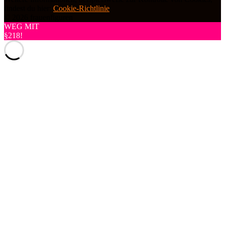
findest du hier:
Cookie-Richtlinie
© 2026 frauenfiguren
WEG MIT
§218!