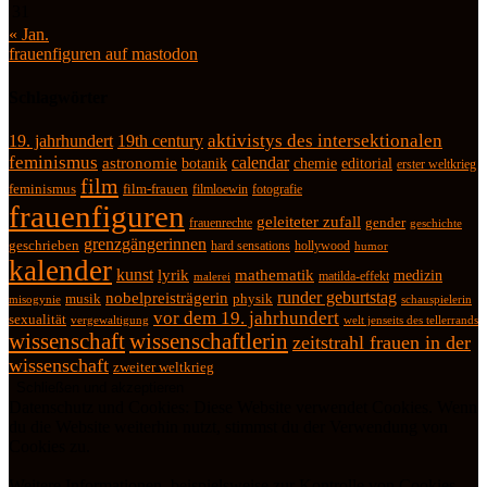
31
« Jan.
frauenfiguren auf mastodon
Schlagwörter
19. jahrhundert
19th century
aktivistys des intersektionalen
feminismus
calendar
astronomie
botanik
chemie
editorial
erster weltkrieg
film
feminismus
film-frauen
fotografie
filmloewin
frauenfiguren
geleiteter zufall
frauenrechte
gender
geschichte
grenzgängerinnen
geschrieben
hard sensations
hollywood
humor
kalender
kunst
lyrik
mathematik
medizin
matilda-effekt
malerei
runder geburtstag
nobelpreisträgerin
physik
musik
misogynie
schauspielerin
vor dem 19. jahrhundert
sexualität
vergewaltigung
welt jenseits des tellerrands
wissenschaft
wissenschaftlerin
zeitstrahl frauen in der
wissenschaft
zweiter weltkrieg
Datenschutz und Cookies: Diese Website verwendet Cookies. Wenn
du die Website weiterhin nutzt, stimmst du der Verwendung von
Cookies zu.
Weitere Informationen, beispielsweise zur Kontrolle von Cookies,