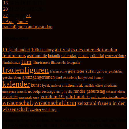
13
14
15
16
17
18
19
20
21
22
23
24
25
26
27
28
29
30
31
« Apr.
Juni »
frauenfiguren auf mastodon
Schlagwörter
19. jahrhundert
19th century
aktivistys des intersektionalen
feminismus
calendar
astronomie
botanik
chemie
editorial
erster weltkrieg
film
feminismus
film-frauen
fotografie
filmloewin
frauenfiguren
geleiteter zufall
frauenrechte
gender
geschichte
grenzgängerinnen
geschrieben
hard sensations
hollywood
humor
kalender
kunst
lyrik
mathematik
medizin
matilda-effekt
malerei
runder geburtstag
nobelpreisträgerin
physik
musik
misogynie
schauspielerin
vor dem 19. jahrhundert
sexualität
vergewaltigung
welt jenseits des tellerrands
wissenschaft
wissenschaftlerin
zeitstrahl frauen in der
wissenschaft
zweiter weltkrieg
Datenschutz und Cookies: Diese Website verwendet Cookies. Wenn
du die Website weiterhin nutzt, stimmst du der Verwendung von