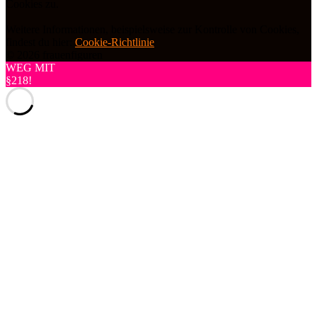
Cookies zu.
Weitere Informationen, beispielsweise zur Kontrolle von Cookies,
findest du hier:
Cookie-Richtlinie
© 2026 frauenfiguren
WEG MIT
§218!