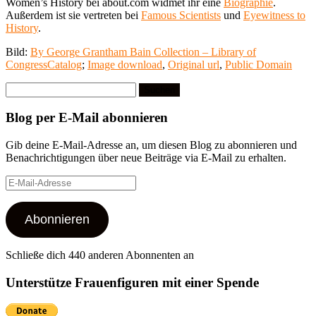
Women’s History bei about.com widmet ihr eine
Biographie
.
Außerdem ist sie vertreten bei
Famous Scientists
und
Eyewitness to
History
.
Bild:
By George Grantham Bain Collection – Library of
CongressCatalog
;
Image download
,
Original url
,
Public Domain
Suchen
nach:
Blog per E-Mail abonnieren
Gib deine E-Mail-Adresse an, um diesen Blog zu abonnieren und
Benachrichtigungen über neue Beiträge via E-Mail zu erhalten.
E-
Mail-
Adresse
Abonnieren
Schließe dich 440 anderen Abonnenten an
Unterstütze Frauenfiguren mit einer Spende