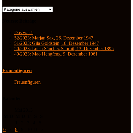
Kategorien
Neueste Beiträge
Das war’s
52/2023: Marjan Sax, 26. Dezember 1947
51/2023: Gila Goldstein, 18. Dezember 1947
50/2023: Lucia Sánchez Saornil, 13. Dezember 1895
49/2023: Mao Hengfeng, 9. Dezember 1961
Frauenfiguren
Frauenfiguren
Kalender
Mai 2013
M
D
M
D
F
S
S
1
2
3
4
5
6
7
8
9
10
11
12