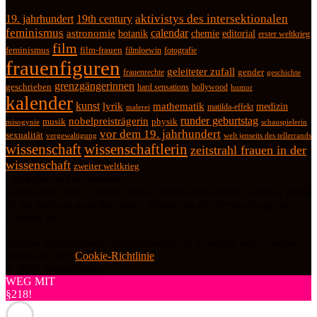
19. jahrhundert
19th century
aktivistys des intersektionalen
feminismus
calendar
astronomie
botanik
chemie
editorial
erster weltkrieg
film
feminismus
film-frauen
fotografie
filmloewin
frauenfiguren
geleiteter zufall
frauenrechte
gender
geschichte
grenzgängerinnen
geschrieben
hard sensations
hollywood
humor
kalender
kunst
lyrik
mathematik
medizin
matilda-effekt
malerei
runder geburtstag
nobelpreisträgerin
physik
musik
misogynie
schauspielerin
vor dem 19. jahrhundert
sexualität
vergewaltigung
welt jenseits des tellerrands
wissenschaft
wissenschaftlerin
zeitstrahl frauen in der
wissenschaft
zweiter weltkrieg
Datenschutz und Cookies: Diese Website verwendet Cookies. Wenn
du die Website weiterhin nutzt, stimmst du der Verwendung von
Cookies zu.
Weitere Informationen, beispielsweise zur Kontrolle von Cookies,
findest du hier:
Cookie-Richtlinie
© 2026 frauenfiguren
WEG MIT
§218!