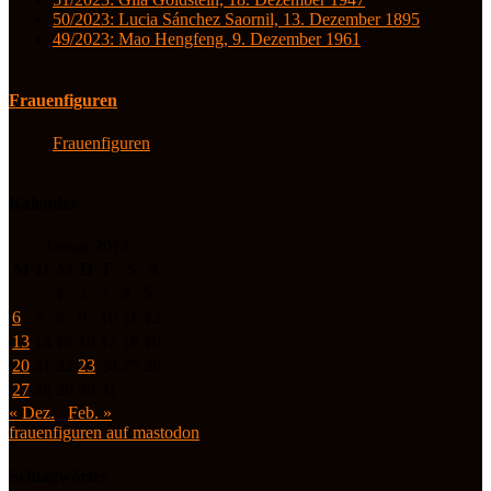
50/2023: Lucia Sánchez Saornil, 13. Dezember 1895
49/2023: Mao Hengfeng, 9. Dezember 1961
Frauenfiguren
Frauenfiguren
Kalender
Januar 2014
M
D
M
D
F
S
S
1
2
3
4
5
6
7
8
9
10
11
12
13
14
15
16
17
18
19
20
21
22
23
24
25
26
27
28
29
30
31
« Dez.
Feb. »
frauenfiguren auf mastodon
Schlagwörter