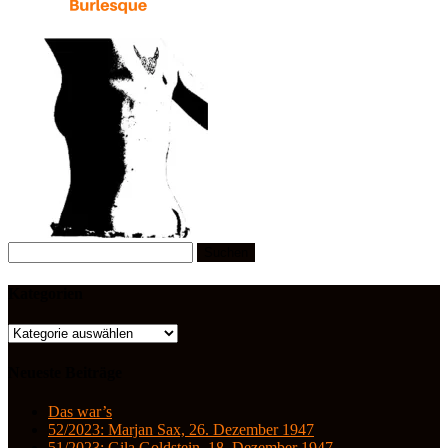
Suchen
nach:
Kategorien
Kategorien
Neueste Beiträge
Das war’s
52/2023: Marjan Sax, 26. Dezember 1947
51/2023: Gila Goldstein, 18. Dezember 1947