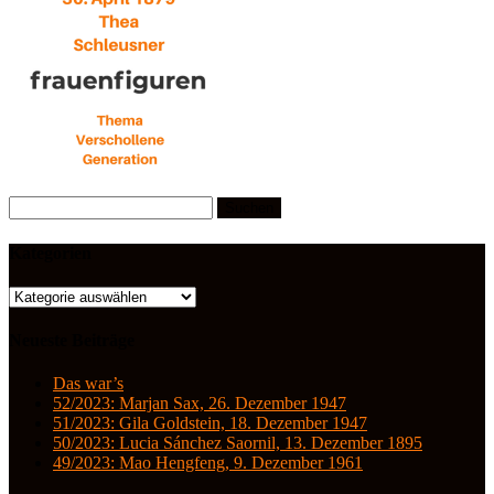
Suchen
nach:
Kategorien
Kategorien
Neueste Beiträge
Das war’s
52/2023: Marjan Sax, 26. Dezember 1947
51/2023: Gila Goldstein, 18. Dezember 1947
50/2023: Lucia Sánchez Saornil, 13. Dezember 1895
49/2023: Mao Hengfeng, 9. Dezember 1961