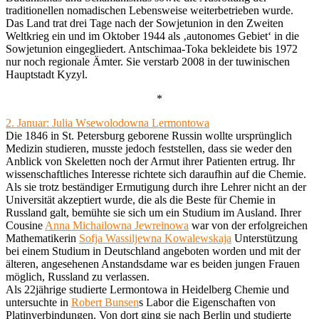
traditionellen nomadischen Lebensweise weiterbetrieben wurde.
Das Land trat drei Tage nach der Sowjetunion in den Zweiten
Weltkrieg ein und im Oktober 1944 als ‚autonomes Gebiet‘ in die
Sowjetunion eingegliedert. Antschimaa-Toka bekleidete bis 1972
nur noch regionale Ämter. Sie verstarb 2008 in der tuwinischen
Hauptstadt Kyzyl.
*
2. Januar: Julia Wsewolodowna Lermontowa
Die 1846 in St. Petersburg geborene Russin wollte ursprünglich
Medizin studieren, musste jedoch feststellen, dass sie weder den
Anblick von Skeletten noch der Armut ihrer Patienten ertrug. Ihr
wissenschaftliches Interesse richtete sich daraufhin auf die Chemie.
Als sie trotz beständiger Ermutigung durch ihre Lehrer nicht an der
Universität akzeptiert wurde, die als die Beste für Chemie in
Russland galt, bemühte sie sich um ein Studium im Ausland. Ihrer
Cousine
Anna Michailowna Jewreinowa
war von der erfolgreichen
Mathematikerin
Sofja Wassiljewna Kowalewskaja
Unterstützung
bei einem Studium in Deutschland angeboten worden und mit der
älteren, angesehenen Anstandsdame war es beiden jungen Frauen
möglich, Russland zu verlassen.
Als 22jährige studierte Lermontowa in Heidelberg Chemie und
untersuchte in
Robert Bunsen
s Labor die Eigenschaften von
Platinverbindungen. Von dort ging sie nach Berlin und studierte