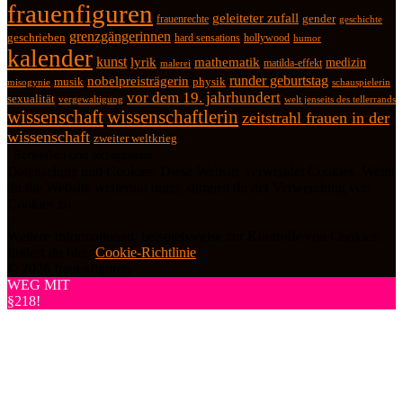
frauenfiguren
geleiteter zufall
frauenrechte
gender
geschichte
grenzgängerinnen
geschrieben
hard sensations
hollywood
humor
kalender
kunst
lyrik
mathematik
medizin
matilda-effekt
malerei
runder geburtstag
nobelpreisträgerin
physik
musik
misogynie
schauspielerin
vor dem 19. jahrhundert
sexualität
vergewaltigung
welt jenseits des tellerrands
wissenschaft
wissenschaftlerin
zeitstrahl frauen in der
wissenschaft
zweiter weltkrieg
Datenschutz und Cookies: Diese Website verwendet Cookies. Wenn
du die Website weiterhin nutzt, stimmst du der Verwendung von
Cookies zu.
Weitere Informationen, beispielsweise zur Kontrolle von Cookies,
findest du hier:
Cookie-Richtlinie
© 2026 frauenfiguren
WEG MIT
§218!