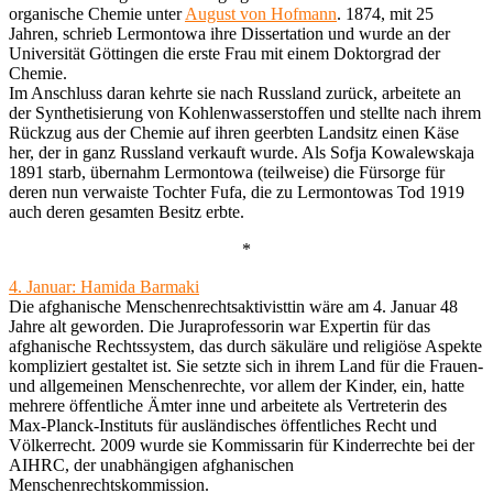
organische Chemie unter
August von Hofmann
. 1874, mit 25
Jahren, schrieb Lermontowa ihre Dissertation und wurde an der
Universität Göttingen die erste Frau mit einem Doktorgrad der
Chemie.
Im Anschluss daran kehrte sie nach Russland zurück, arbeitete an
der Synthetisierung von Kohlenwasserstoffen und stellte nach ihrem
Rückzug aus der Chemie auf ihren geerbten Landsitz einen Käse
her, der in ganz Russland verkauft wurde. Als Sofja Kowalewskaja
1891 starb, übernahm Lermontowa (teilweise) die Fürsorge für
deren nun verwaiste Tochter Fufa, die zu Lermontowas Tod 1919
auch deren gesamten Besitz erbte.
*
4. Januar: Hamida Barmaki
Die afghanische Menschenrechtsaktivisttin wäre am 4. Januar 48
Jahre alt geworden. Die Juraprofessorin war Expertin für das
afghanische Rechtssystem, das durch säkuläre und religiöse Aspekte
kompliziert gestaltet ist. Sie setzte sich in ihrem Land für die Frauen-
und allgemeinen Menschenrechte, vor allem der Kinder, ein, hatte
mehrere öffentliche Ämter inne und arbeitete als Vertreterin des
Max-Planck-Instituts für ausländisches öffentliches Recht und
Völkerrecht. 2009 wurde sie Kommissarin für Kinderrechte bei der
AIHRC, der unabhängigen afghanischen
Menschenrechtskommission.