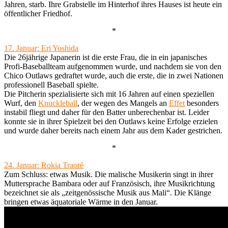
Jahren, starb. Ihre Grabstelle im Hinterhof ihres Hauses ist heute ein
öffentlicher Friedhof.
*
17. Januar: Eri Yoshida
Die 26jährige Japanerin ist die erste Frau, die in ein japanisches
Profi-Baseballteam aufgenommen wurde, und nachdem sie von den
Chico Outlaws gedraftet wurde, auch die erste, die in zwei Nationen
professionell Baseball spielte.
Die Pitcherin spezialisierte sich mit 16 Jahren auf einen speziellen
Wurf, den
Knuckleball
, der wegen des Mangels an
Effet
besonders
instabil fliegt und daher für den Batter unberechenbar ist. Leider
konnte sie in ihrer Spielzeit bei den Outlaws keine Erfolge erzielen
und wurde daher bereits nach einem Jahr aus dem Kader gestrichen.
*
24. Januar: Rokia Traoré
Zum Schluss: etwas Musik. Die malische Musikerin singt in ihrer
Muttersprache Bambara oder auf Französisch, ihre Musikrichtung
bezeichnet sie als „zeitgenössische Musik aus Mali“. Die Klänge
bringen etwas äquatoriale Wärme in den Januar.