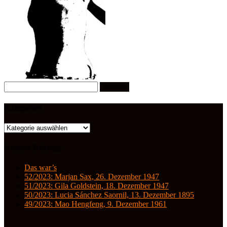
Suchen
nach:
Kategorien
Kategorien
Neueste Beiträge
Das war’s
52/2023: Marjan Sax, 26. Dezember 1947
51/2023: Gila Goldstein, 18. Dezember 1947
50/2023: Lucia Sánchez Saornil, 13. Dezember 1895
49/2023: Mao Hengfeng, 9. Dezember 1961