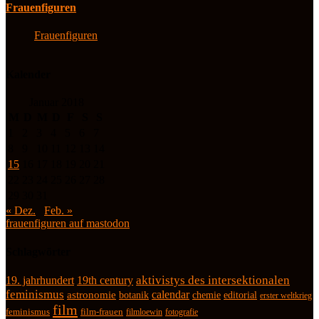
Frauenfiguren
Frauenfiguren
Kalender
Januar 2018
M
D
M
D
F
S
S
1
2
3
4
5
6
7
8
9
10
11
12
13
14
15
16
17
18
19
20
21
22
23
24
25
26
27
28
29
30
31
« Dez.
Feb. »
frauenfiguren auf mastodon
Schlagwörter
19. jahrhundert
19th century
aktivistys des intersektionalen
feminismus
calendar
astronomie
botanik
chemie
editorial
erster weltkrieg
film
feminismus
film-frauen
fotografie
filmloewin