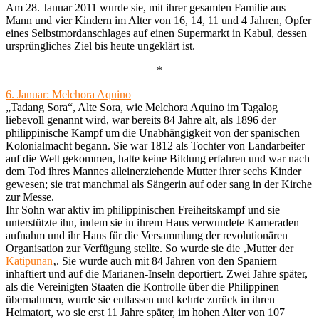
Am 28. Januar 2011 wurde sie, mit ihrer gesamten Familie aus
Mann und vier Kindern im Alter von 16, 14, 11 und 4 Jahren, Opfer
eines Selbstmordanschlages auf einen Supermarkt in Kabul, dessen
ursprüngliches Ziel bis heute ungeklärt ist.
*
6. Januar: Melchora Aquino
„Tadang Sora“, Alte Sora, wie Melchora Aquino im Tagalog
liebevoll genannt wird, war bereits 84 Jahre alt, als 1896 der
philippinische Kampf um die Unabhängigkeit von der spanischen
Kolonialmacht begann. Sie war 1812 als Tochter von Landarbeiter
auf die Welt gekommen, hatte keine Bildung erfahren und war nach
dem Tod ihres Mannes alleinerziehende Mutter ihrer sechs Kinder
gewesen; sie trat manchmal als Sängerin auf oder sang in der Kirche
zur Messe.
Ihr Sohn war aktiv im philippinischen Freiheitskampf und sie
unterstützte ihn, indem sie in ihrem Haus verwundete Kameraden
aufnahm und ihr Haus für die Versammlung der revolutionären
Organisation zur Verfügung stellte. So wurde sie die ‚Mutter der
Katipunan
‚. Sie wurde auch mit 84 Jahren von den Spaniern
inhaftiert und auf die Marianen-Inseln deportiert. Zwei Jahre später,
als die Vereinigten Staaten die Kontrolle über die Philippinen
übernahmen, wurde sie entlassen und kehrte zurück in ihren
Heimatort, wo sie erst 11 Jahre später, im hohen Alter von 107