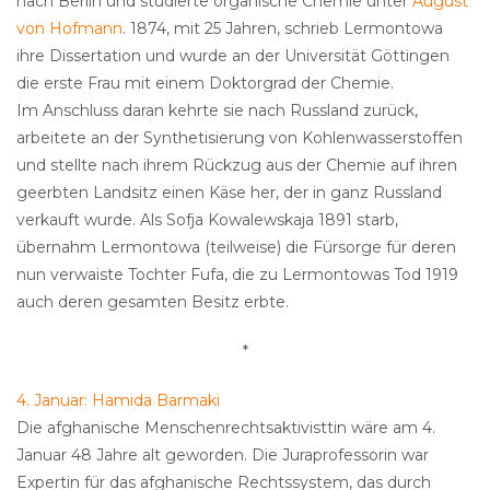
nach Berlin und studierte organische Chemie unter
August
von Hofmann
. 1874, mit 25 Jahren, schrieb Lermontowa
ihre Dissertation und wurde an der Universität Göttingen
die erste Frau mit einem Doktorgrad der Chemie.
Im Anschluss daran kehrte sie nach Russland zurück,
arbeitete an der Synthetisierung von Kohlenwasserstoffen
und stellte nach ihrem Rückzug aus der Chemie auf ihren
geerbten Landsitz einen Käse her, der in ganz Russland
verkauft wurde. Als Sofja Kowalewskaja 1891 starb,
übernahm Lermontowa (teilweise) die Fürsorge für deren
nun verwaiste Tochter Fufa, die zu Lermontowas Tod 1919
auch deren gesamten Besitz erbte.
*
4. Januar: Hamida Barmaki
Die afghanische Menschenrechtsaktivisttin wäre am 4.
Januar 48 Jahre alt geworden. Die Juraprofessorin war
Expertin für das afghanische Rechtssystem, das durch