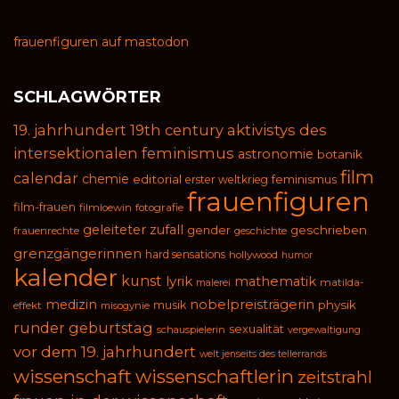
frauenfiguren auf mastodon
SCHLAGWÖRTER
19. jahrhundert
19th century
aktivistys des
intersektionalen feminismus
astronomie
botanik
film
calendar
chemie
editorial
feminismus
erster weltkrieg
frauenfiguren
film-frauen
filmloewin
fotografie
geleiteter zufall
geschrieben
gender
frauenrechte
geschichte
grenzgängerinnen
hard sensations
hollywood
humor
kalender
kunst
lyrik
mathematik
malerei
matilda-
medizin
nobelpreisträgerin
physik
musik
effekt
misogynie
runder geburtstag
sexualität
schauspielerin
vergewaltigung
vor dem 19. jahrhundert
welt jenseits des tellerrands
wissenschaft
wissenschaftlerin
zeitstrahl