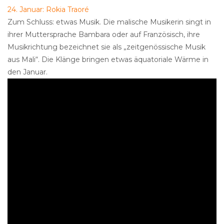
24. Januar: Rokia Traoré
Zum Schluss: etwas Musik. Die malische Musikerin singt in
ihrer Muttersprache Bambara oder auf Französisch, ihre
Musikrichtung bezeichnet sie als „zeitgenössische Musik
aus Mali“. Die Klänge bringen etwas äquatoriale Wärme in
den Januar.