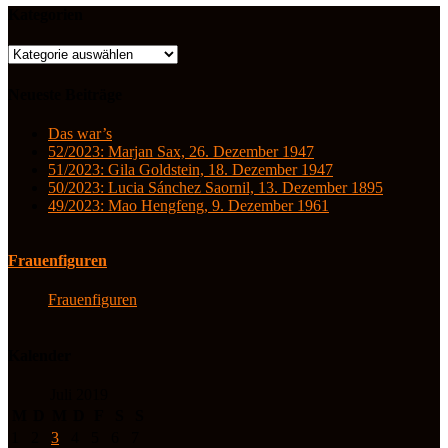
Kategorien
Kategorien
Neueste Beiträge
Das war’s
52/2023: Marjan Sax, 26. Dezember 1947
51/2023: Gila Goldstein, 18. Dezember 1947
50/2023: Lucia Sánchez Saornil, 13. Dezember 1895
49/2023: Mao Hengfeng, 9. Dezember 1961
Frauenfiguren
Frauenfiguren
Kalender
Juli 2019
M
D
M
D
F
S
S
1
2
3
4
5
6
7