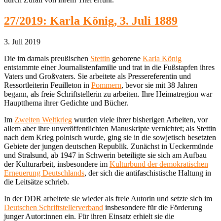
27/2019: Karla König, 3. Juli 1889
3. Juli 2019
Die im damals preußischen
Stettin
geborene
Karla König
entstammte einer Journalistenfamilie und trat in die Fußstapfen ihres
Vaters und Großvaters. Sie arbeitete als Pressereferentin und
Ressortleiterin Feuilleton in
Pommern
, bevor sie mit 38 Jahren
begann, als freie Schriftstellerin zu arbeiten. Ihre Heimatregion war
Hauptthema ihrer Gedichte und Bücher.
Im
Zweiten Weltkrieg
wurden viele ihrer bisherigen Arbeiten, vor
allem aber ihre unveröffentlichten Manuskripte vernichtet; als Stettin
nach dem Krieg polnisch wurde, ging sie in die sowjetisch besetzten
Gebiete der jungen deutschen Republik. Zunächst in Ueckermünde
und Stralsund, ab 1947 in Schwerin beteiligte sie sich am Aufbau
der Kulturarbeit, insbesondere im
Kulturbund der demokratischen
Erneuerung Deutschlands
, der sich die antifaschistische Haltung in
die Leitsätze schrieb.
In der DDR arbeitete sie wieder als freie Autorin und setzte sich im
Deutschen Schriftstellerverband
insbesondere für die Förderung
junger Autor:innen ein. Für ihren Einsatz erhielt sie die