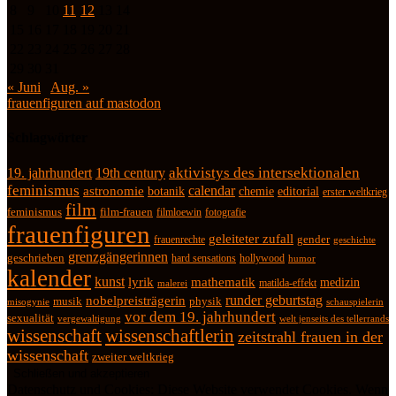
8
9
10
11
12
13
14
15
16
17
18
19
20
21
22
23
24
25
26
27
28
29
30
31
« Juni
Aug. »
frauenfiguren auf mastodon
Schlagwörter
19. jahrhundert
19th century
aktivistys des intersektionalen
feminismus
calendar
astronomie
botanik
chemie
editorial
erster weltkrieg
film
feminismus
film-frauen
fotografie
filmloewin
frauenfiguren
geleiteter zufall
frauenrechte
gender
geschichte
grenzgängerinnen
geschrieben
hard sensations
hollywood
humor
kalender
kunst
lyrik
mathematik
medizin
matilda-effekt
malerei
runder geburtstag
nobelpreisträgerin
physik
musik
misogynie
schauspielerin
vor dem 19. jahrhundert
sexualität
vergewaltigung
welt jenseits des tellerrands
wissenschaft
wissenschaftlerin
zeitstrahl frauen in der
wissenschaft
zweiter weltkrieg
Datenschutz und Cookies: Diese Website verwendet Cookies. Wenn