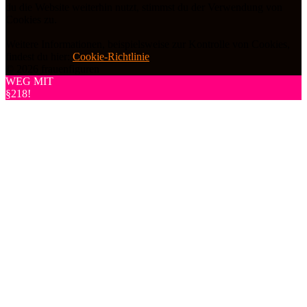
du die Website weiterhin nutzt, stimmst du der Verwendung von
Cookies zu.
Weitere Informationen, beispielsweise zur Kontrolle von Cookies,
findest du hier:
Cookie-Richtlinie
© 2026 frauenfiguren
WEG MIT
§218!