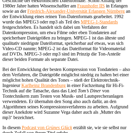
Geschichte der elektronischen Datenformate. Schon Anfang der
1980er Jahre hatten Wissenschaftler am
Fraunhofer IIS
in Erlangen
sowie an der
Friedrich-Alexander-Universität Erlangen Nürnberg
an
der Entwicklung eines reinen Ton-Datenformats gearbeitet. 1992
wurde das MPEG3 oder mp3 als Teil des
MPEG-1-Standards
festgeschrieben. Es handelt sich dabei um Verfahren der
Datenkompression, um etwa Filme oder eben Tondateien auf
speicherbare Dateigrößen zu bringen. MPEG-1 ist das älteste und
qualitativ niedrigste Dateiformat, speicherbar auf etwas, was sich
Video-CD nannte; MPEG-2 ist das Dateiformat für Videomaterial
auf DVDs. MPEG-3 oder mp3 sind im Prinzip die Ton-Anteile
dieser beiden Formate als separate Datei.
Bei der Entwicklung der besten Kompression von Tondateien – also
dem Verfahren, die Dateigröße möglichst niedrig zu halten bei einer
möglichst hohen Qualität des Tones – stieß der Elektrotechnik-
Ingenieur
Karlheinz Brandenburg
in einer Fachzeitung für Hi-Fi-
Technik auf die Tatsache, dass das Lied
Tom’s Diner
von
Tontechnikern zum Testen von Musik- und Lautsprecheranlagen
verwendeten. Er übernahm den Song also auch dafür, an den
Algorithmen seines Kompressionsverfahrens zu arbeiten. Aufgrund
dieser Anekdote wird Suzanne Vega daher auch als ‚Mutter des
mp3‘ bezeichnet.
In diesem
Podcast von
Grünes Glück
erzählt sie, wie sie selbst nur
durch Zufall von ihrem Titel erfuhr.