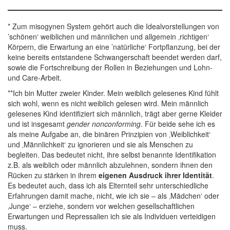
* Zum misogynen System gehört auch die Idealvorstellungen von
’schönen‘ weiblichen und männlichen und allgemein ‚richtigen‘
Körpern, die Erwartung an eine ’natürliche‘ Fortpflanzung, bei der
keine bereits entstandene Schwangerschaft beendet werden darf,
sowie die Fortschreibung der Rollen in Beziehungen und Lohn-
und Care-Arbeit.
**Ich bin Mutter zweier Kinder. Mein weiblich gelesenes Kind fühlt
sich wohl, wenn es nicht weiblich gelesen wird. Mein männlich
gelesenes Kind identifiziert sich männlich, trägt aber gerne Kleider
und ist insgesamt
gender nonconforming
. Für beide sehe ich es
als meine Aufgabe an, die binären Prinzipien von ‚Weiblichkeit‘
und ‚Männlichkeit‘ zu ignorieren und sie als Menschen zu
begleiten. Das bedeutet nicht, ihre selbst benannte Identifikation
z.B. als weiblich oder männlich abzulehnen, sondern ihnen den
Rücken zu stärken in ihrem
eigenen Ausdruck ihrer Identität
.
Es bedeutet auch, dass ich als Elternteil sehr unterschiedliche
Erfahrungen damit mache, nicht, wie ich sie – als ‚Mädchen‘ oder
‚Junge‘ – erziehe, sondern vor welchen gesellschaftlichen
Erwartungen und Repressalien ich sie als Individuen verteidigen
muss.