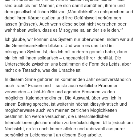
sind auch cis-het Männer, die sich damit abmühen, ihrem und
dem gesellschaftlichen Bild von ‚Männlichkeit‘ zu entsprechen und
dabei ihren Körper quälen und ihre Gefühlswelt verkümmern
lassen (müssen). Auch wenn diese selbst nicht verstehen oder
wahrhaben wollen, dass es Misogynie ist, an der sie leiden.**
Ich glaube, wir können das System nur überwinden, indem wir auf
die Gemeinsamkeiten blicken. Und wenn es das Leid im
misogynen System ist, das ich mit anderen gemein habe, dann
bin ich mit ihnen solidarisch – ungeachtet ihrer Identität. Die
Unterschiede zwischen uns bestimmen die Form des Leids, aber
nicht die Tatsache, was die Ursache ist.
In diesem Sinne gehören im kommenden Jahr selbstverständlich
auch trans* Frauen und – so sie auch weibliche Pronomen
verwenden – nicht-binäre und agender Personen zu den
möglichen Kalenderheldinnen. Die Auswahl, über wen ich in
einem Beitrag spreche, ist weiterhin höchst idiosynkratisch und
möglicherweise auch von meinen zeitlichen Möglichkeiten
bestimmt. Ich werde versuchen, die unterschiedlichen
Intersektionen gleichermaßen zu berücksichtigen, bitte jedoch um
Nachsicht, da ich noch immer alleine und unbezahlt aus purer
persönlicher Leidenschaft an diesem Blog arbeite.