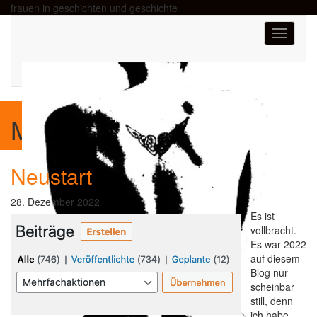
frauen in geschichten und geschichte
Toggle
navigati
Monat:
Dezember 2022
Neustart
28. Dezember 2022
Es ist
vollbracht.
Es war 2022
auf diesem
Blog nur
scheinbar
still, denn
ich habe