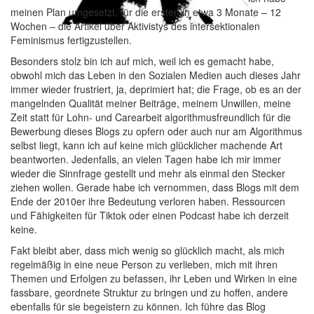
meinen Plan umgesetzt, für die ersten in etwa 3 Monate – 12
Wochen – die Artikel über Aktivistys des intersektionalen
Feminismus fertigzustellen.
Besonders stolz bin ich auf mich, weil ich es gemacht habe,
obwohl mich das Leben in den Sozialen Medien auch dieses Jahr
immer wieder frustriert, ja, deprimiert hat; die Frage, ob es an der
mangelnden Qualität meiner Beiträge, meinem Unwillen, meine
Zeit statt für Lohn- und Carearbeit algorithmusfreundlich für die
Bewerbung dieses Blogs zu opfern oder auch nur am Algorithmus
selbst liegt, kann ich auf keine mich glücklicher machende Art
beantworten. Jedenfalls, an vielen Tagen habe ich mir immer
wieder die Sinnfrage gestellt und mehr als einmal den Stecker
ziehen wollen. Gerade habe ich vernommen, dass Blogs mit dem
Ende der 2010er ihre Bedeutung verloren haben. Ressourcen
und Fähigkeiten für Tiktok oder einen Podcast habe ich derzeit
keine.
Fakt bleibt aber, dass mich wenig so glücklich macht, als mich
regelmäßig in eine neue Person zu verlieben, mich mit ihren
Themen und Erfolgen zu befassen, ihr Leben und Wirken in eine
fassbare, geordnete Struktur zu bringen und zu hoffen, andere
ebenfalls für sie begeistern zu können. Ich führe das Blog