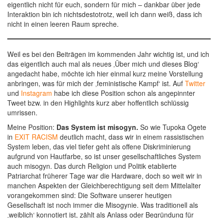
eigentlich nicht für euch, sondern für mich – dankbar über jede
Interaktion bin ich nichtsdestotrotz, weil ich dann weiß, dass ich
nicht in einen leeren Raum spreche.
Weil es bei den Beiträgen im kommenden Jahr wichtig ist, und ich
das eigentlich auch mal als neues ‚Über mich und dieses Blog‘
angedacht habe, möchte ich hier einmal kurz meine Vorstellung
anbringen, was für mich der ‚feministische Kampf‘ ist. Auf
Twitter
und
Instagram
habe ich diese Position schon als angepinnter
Tweet bzw. in den Highlights kurz aber hoffentlich schlüssig
umrissen.
Meine Position:
Das System ist misogyn.
So wie Tupoka Ogete
in
EXIT RACISM
deutlich macht, dass wir in einem rassistischen
System leben, das viel tiefer geht als offene Diskriminierung
aufgrund von Hautfarbe, so ist unser gesellschaftliches System
auch misogyn. Das durch Religion und Politik etablierte
Patriarchat früherer Tage war die Hardware, doch so weit wir in
manchen Aspekten der Gleichberechtigung seit dem Mittelalter
vorangekommen sind: Die Software unserer heutigen
Gesellschaft ist noch immer die Misogynie. Was traditionell als
‚weiblich‘ konnotiert ist, zählt als Anlass oder Begründung für