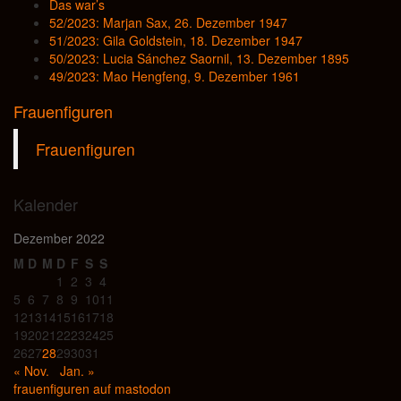
Das war’s
52/2023: Marjan Sax, 26. Dezember 1947
51/2023: Gila Goldstein, 18. Dezember 1947
50/2023: Lucia Sánchez Saornil, 13. Dezember 1895
49/2023: Mao Hengfeng, 9. Dezember 1961
Frauenfiguren
Frauenfiguren
Kalender
Dezember 2022
M
D
M
D
F
S
S
1
2
3
4
5
6
7
8
9
10
11
12
13
14
15
16
17
18
19
20
21
22
23
24
25
26
27
28
29
30
31
« Nov.
Jan. »
frauenfiguren auf mastodon