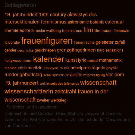
Schlagwörter
19. jahrhundert
19th century
aktivistys des
intersektionalen feminismus
calendar
astronomie
botanik
film
chemie
editorial
feminismus
film-frauen
erster weltkrieg
filmloewin
frauenfiguren
geleiteter zufall
fotografie
frauenrechte
grenzgängerinnen
geschrieben
gender
hard sensations
geschichte
kalender
kunst
lyrik
mathematik
hollywood
malerei
humor
nobelpreisträgerin
medizin
physik
matilda-effekt
musik
misogynie
vor dem
runder geburtstag
sexualität
schauspielerin
vergewaltigung
wissenschaft
19. jahrhundert
welt jenseits des tellerrands
wissenschaftlerin
zeitstrahl frauen in der
wissenschaft
zweiter weltkrieg
Datenschutz und Cookies: Diese Website verwendet Cookies.
Wenn du die Website weiterhin nutzt, stimmst du der Verwendung
von Cookies zu.