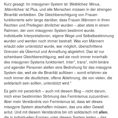
Kurz gesagt: Im misogynen System ist ‚Weibliches‘ Minus,
‚Männliches‘ ist Plus, und alle Menschen müssen in der strengen
Binarität verbleiben. Die Gleichberechtigung von Frauen
funktionierte sehr lange darüber, dass Frauen Männern in ihren
Rechten und Privilegien ähnlicher wurden – aber stets in einem
Rahmen, der vom misogynen System bestimmt wurde.
Individuelle Interpretationen, eigene Wege und Selbstbestimmung
wurden und werden noch immer bestraft. Was von Männern
erlaubt oder unterstützt wurde, war möglich, überschrittene
Grenzen als Übermut und Anmaßung abgelehnt. Das ist nur
scheinbare Gleichberechtigung, weil sie noch immer innerhalb
des misogynen Systems funktioniert. Inter*, trans*, nicht-binäre
und agender Personen stellen eine Bedrohung für das misogyne
System dar, weil sie die Binarität auflösen – somit erfahren sie
noch immer die deutlichste, offene Ablehnung, die von vielen, die
solidarisch sein sollten, unterstützt wird.*
Es geht mir persönlich – auch mit diesem Blog – nicht darum,
mich einer bestimmten Strömung des Feminismus zuzuordnen.
Aber mein Verständnis von Feminismus ist, dass wir dieses
misogyne System abschaffen müssen, das uns allen Gewalt
antut. Und mit diesem Verständnis bin ich solidarisch mit
allen
,
die in individuellen Formen unter diesem System leiden – das