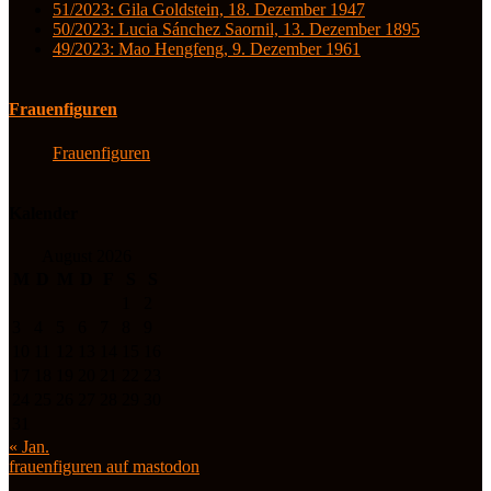
51/2023: Gila Goldstein, 18. Dezember 1947
50/2023: Lucia Sánchez Saornil, 13. Dezember 1895
49/2023: Mao Hengfeng, 9. Dezember 1961
Frauenfiguren
Frauenfiguren
Kalender
August 2026
M
D
M
D
F
S
S
1
2
3
4
5
6
7
8
9
10
11
12
13
14
15
16
17
18
19
20
21
22
23
24
25
26
27
28
29
30
31
« Jan.
frauenfiguren auf mastodon