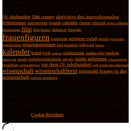
Schlagwörter
19. jahrhundert
19th century
aktivistys des intersektionalen
feminismus
calendar
astronomie
botanik
chemie
editorial
erster weltkrieg
film
feminismus
film-frauen
fotografie
filmloewin
frauenfiguren
geleiteter zufall
frauenrechte
gender
geschichte
grenzgängerinnen
geschrieben
hard sensations
hollywood
humor
kalender
kunst
lyrik
mathematik
medizin
matilda-effekt
malerei
runder geburtstag
nobelpreisträgerin
physik
musik
misogynie
schauspielerin
vor dem 19. jahrhundert
sexualität
vergewaltigung
welt jenseits des tellerrands
wissenschaft
wissenschaftlerin
zeitstrahl frauen in der
wissenschaft
zweiter weltkrieg
Datenschutz und Cookies: Diese Website verwendet Cookies. Wenn
du die Website weiterhin nutzt, stimmst du der Verwendung von
Cookies zu.
Weitere Informationen, beispielsweise zur Kontrolle von Cookies,
findest du hier:
Cookie-Richtlinie
© 2026 frauenfiguren