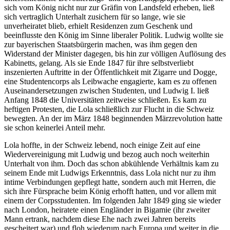
sich vom König nicht nur zur Gräfin von Landsfeld erheben, ließ
sich vertraglich Unterhalt zusichern für so lange, wie sie
unverheiratet blieb, erhielt Residenzen zum Geschenk und
beeinflusste den König im Sinne liberaler Politik. Ludwig wollte sie
zur bayerischen Staatsbürgerin machen, was ihm gegen den
Widerstand der Minister dagegen, bis hin zur völligen Auflösung des
Kabinetts, gelang. Als sie Ende 1847 für ihre selbstverliebt
inszenierten Auftritte in der Öffentlichkeit mit Zigarre und Dogge,
eine Studentencorps als Leibwache engagierte, kam es zu offenen
Auseinandersetzungen zwischen Studenten, und Ludwig I. ließ
Anfang 1848 die Universitäten zeitweise schließen. Es kam zu
heftigen Protesten, die Lola schließlich zur Flucht in die Schweiz
bewegten. An der im März 1848 beginnenden Märzrevolution hatte
sie schon keinerlei Anteil mehr.
Lola hoffte, in der Schweiz lebend, noch einige Zeit auf eine
Wiedervereinigung mit Ludwig und bezog auch noch weiterhin
Unterhalt von ihm. Doch das schon abkühlende Verhältnis kam zu
seinem Ende mit Ludwigs Erkenntnis, dass Lola nicht nur zu ihm
intime Verbindungen gepflegt hatte, sondern auch mit Herren, die
sich ihre Fürsprache beim König erhofft hatten, und vor allem mit
einem der Corpsstudenten. Im folgenden Jahr 1849 ging sie wieder
nach London, heiratete einen Engländer in Bigamie (ihr zweiter
Mann ertrank, nachdem diese Ehe nach zwei Jahren bereits
gescheitert war) und floh wiederum nach Europa und weiter in die