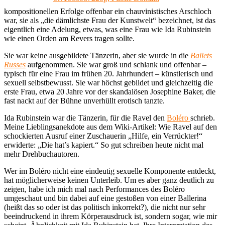
kompositionellen Erfolge offenbar ein chauvinistisches Arschloch
war, sie als „die dämlichste Frau der Kunstwelt“ bezeichnet, ist das
eigentlich eine Adelung, etwas, was eine Frau wie Ida Rubinstein
wie einen Orden am Revers tragen sollte.
Sie war keine ausgebildete Tänzerin, aber sie wurde in die
Ballets
Russes
aufgenommen. Sie war groß und schlank und offenbar –
typisch für eine Frau im frühen 20. Jahrhundert – künstlerisch und
sexuell selbstbewusst. Sie war höchst gebildet und gleichzeitig die
erste Frau, etwa 20 Jahre vor der skandalösen Josephine Baker, die
fast nackt auf der Bühne unverhüllt erotisch tanzte.
Ida Rubinstein war die Tänzerin, für die Ravel den
Boléro
schrieb.
Meine Lieblingsanekdote aus dem Wiki-Artikel: Wie Ravel auf den
schockierten Ausruf einer Zuschauerin „Hilfe, ein Verrückter!“
erwiderte: „Die hat’s kapiert.“ So gut schreiben heute nicht mal
mehr Drehbuchautoren.
Wer im Boléro nicht eine eindeutig sexuelle Komponente entdeckt,
hat möglicherweise keinen Unterleib. Um es aber ganz deutlich zu
zeigen, habe ich mich mal nach Performances des Boléro
umgeschaut und bin dabei auf eine gestoßen von einer Ballerina
(heißt das so oder ist das politisch inkorrekt?), die nicht nur sehr
beeindruckend in ihrem Körperausdruck ist, sondern sogar, wie mir