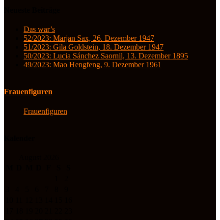
Neueste Beiträge
Das war’s
52/2023: Marjan Sax, 26. Dezember 1947
51/2023: Gila Goldstein, 18. Dezember 1947
50/2023: Lucia Sánchez Saornil, 13. Dezember 1895
49/2023: Mao Hengfeng, 9. Dezember 1961
Frauenfiguren
Frauenfiguren
Kalender
August 2026
M
D
M
D
F
S
S
1
2
3
4
5
6
7
8
9
10
11
12
13
14
15
16
17
18
19
20
21
22
23