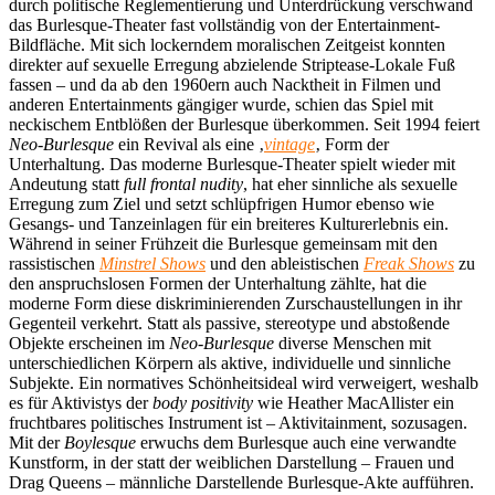
durch politische Reglementierung und Unterdrückung verschwand
das Burlesque-Theater fast vollständig von der Entertainment-
Bildfläche. Mit sich lockerndem moralischen Zeitgeist konnten
direkter auf sexuelle Erregung abzielende Striptease-Lokale Fuß
fassen – und da ab den 1960ern auch Nacktheit in Filmen und
anderen Entertainments gängiger wurde, schien das Spiel mit
neckischem Entblößen der Burlesque überkommen. Seit 1994 feiert
Neo-Burlesque
ein Revival als eine ‚
vintage
‚ Form der
Unterhaltung. Das moderne Burlesque-Theater spielt wieder mit
Andeutung statt
full frontal nudity
, hat eher sinnliche als sexuelle
Erregung zum Ziel und setzt schlüpfrigen Humor ebenso wie
Gesangs- und Tanzeinlagen für ein breiteres Kulturerlebnis ein.
Während in seiner Frühzeit die Burlesque gemeinsam mit den
rassistischen
Minstrel Shows
und den ableistischen
Freak Shows
zu
den anspruchslosen Formen der Unterhaltung zählte, hat die
moderne Form diese diskriminierenden Zurschaustellungen in ihr
Gegenteil verkehrt. Statt als passive, stereotype und abstoßende
Objekte erscheinen im
Neo-Burlesque
diverse Menschen mit
unterschiedlichen Körpern als aktive, individuelle und sinnliche
Subjekte. Ein normatives Schönheitsideal wird verweigert, weshalb
es für Aktivistys der
body positivity
wie Heather MacAllister ein
fruchtbares politisches Instrument ist – Aktivitainment, sozusagen.
Mit der
Boylesque
erwuchs dem Burlesque auch eine verwandte
Kunstform, in der statt der weiblichen Darstellung – Frauen und
Drag Queens – männliche Darstellende Burlesque-Akte aufführen.