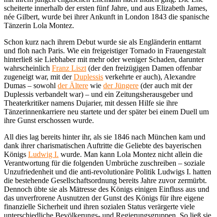
scheiterte innerhalb der ersten fünf Jahre, und aus Elizabeth James,
née Gilbert, wurde bei ihrer Ankunft in London 1843 die spanische
Tänzerin Lola Montez.
Schon kurz nach ihrem Debut wurde sie als Engländerin enttarnt
und floh nach Paris. Wie ein freigeistiger Tornado in Frauengestalt
hinterließ sie Liebhaber mit mehr oder weniger Schaden, darunter
wahrscheinlich
Franz Liszt
(der den freizügigen Damen offenbar
zugeneigt war, mit der
Duplessis
verkehrte er auch), Alexandre
Dumas – sowohl
der Ältere
wie
der Jüngere
(der auch mit der
Duplessis verbandelt war) – und ein Zeitungsherausgeber und
Theaterkritiker namens Dujarier, mit dessen Hilfe sie ihre
Tänzerinnenkarriere neu startete und der später bei einem Duell um
ihre Gunst erschossen wurde.
All dies lag bereits hinter ihr, als sie 1846 nach München kam und
dank ihrer charismatischen Auftritte die Geliebte des bayerischen
Königs
Ludwig I.
wurde. Man kann Lola Montez nicht allein die
Verantwortung für die folgenden Umbrüche zuschreiben – soziale
Unzufriedenheit und die anti-revolutionäre Politik Ludwigs I. hatten
die bestehende Gesellschaftsordnung bereits Jahre zuvor zermürbt.
Dennoch übte sie als Mätresse des Königs einigen Einfluss aus und
das unverfrorene Ausnutzen der Gunst des Königs für ihre eigene
finanzielle Sicherheit und ihren sozialen Status verärgerte viele
unterschiedliche Bevölkerungs- und Regierungsgruppen. So ließ sie