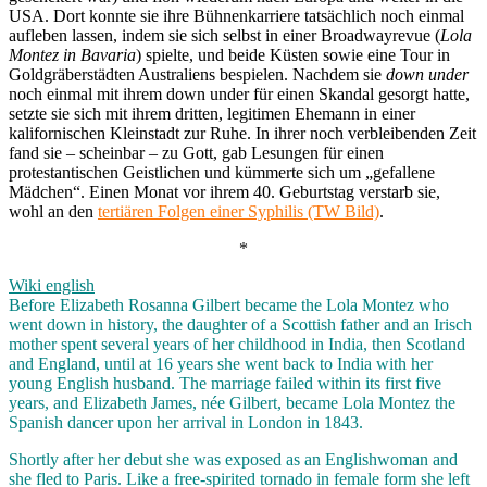
USA. Dort konnte sie ihre Bühnenkarriere tatsächlich noch einmal
aufleben lassen, indem sie sich selbst in einer Broadwayrevue (
Lola
Montez in Bavaria
) spielte, und beide Küsten sowie eine Tour in
Goldgräberstädten Australiens bespielen. Nachdem sie
down under
noch einmal mit ihrem down under für einen Skandal gesorgt hatte,
setzte sie sich mit ihrem dritten, legitimen Ehemann in einer
kalifornischen Kleinstadt zur Ruhe. In ihrer noch verbleibenden Zeit
fand sie – scheinbar – zu Gott, gab Lesungen für einen
protestantischen Geistlichen und kümmerte sich um „gefallene
Mädchen“. Einen Monat vor ihrem 40. Geburtstag verstarb sie,
wohl an den
tertiären Folgen einer Syphilis (TW Bild)
.
*
Wiki english
Before Elizabeth Rosanna Gilbert became the Lola Montez who
went down in history, the daughter of a Scottish father and an Irisch
mother spent several years of her childhood in India, then Scotland
and England, until at 16 years she went back to India with her
young English husband. The marriage failed within its first five
years, and Elizabeth James, née Gilbert, became Lola Montez the
Spanish dancer upon her arrival in London in 1843.
Shortly after her debut she was exposed as an Englishwoman and
she fled to Paris. Like a free-spirited tornado in female form she left