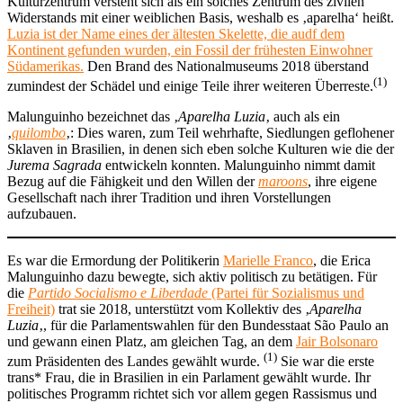
Kulturzentrum versteht sich als ein solches Zentrum des zivilen
Widerstands mit einer weiblichen Basis, weshalb es ‚aparelha‘ heißt.
Luzia ist der Name eines der ältesten Skelette, die audf dem
Kontinent gefunden wurden, ein Fossil der frühesten Einwohner
Südamerikas.
Den Brand des Nationalmuseums 2018 überstand
(1)
zumindest der Schädel und einige Teile ihrer weiteren Überreste.
Malunguinho bezeichnet das ‚
Aparelha Luzia
‚ auch als ein
‚
quilombo
‚: Dies waren, zum Teil wehrhafte, Siedlungen geflohener
Sklaven in Brasilien, in denen sich eben solche Kulturen wie die der
Jurema Sagrada
entwickeln konnten. Malunguinho nimmt damit
Bezug auf die Fähigkeit und den Willen der
maroons
, ihre eigene
Gesellschaft nach ihrer Tradition und ihren Vorstellungen
aufzubauen.
Es war die Ermordung der Politikerin
Marielle Franco
, die Erica
Malunguinho dazu bewegte, sich aktiv politisch zu betätigen. Für
die
Partido Socialismo e Liberdade
(Partei für Sozialismus und
Freiheit)
trat sie 2018, unterstützt vom Kollektiv des ‚
Aparelha
Luzia
‚, für die Parlamentswahlen für den Bundesstaat São Paulo an
und gewann einen Platz, am gleichen Tag, an dem
Jair Bolsonaro
(1)
zum Präsidenten des Landes gewählt wurde.
Sie war die erste
trans* Frau, die in Brasilien in ein Parlament gewählt wurde. Ihr
politisches Programm richtet sich vor allem gegen Rassismus und