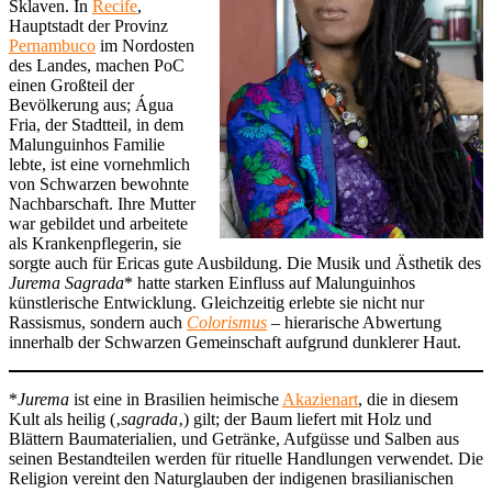
Sklaven. In
Recife
,
Hauptstadt der Provinz
Pernambuco
im Nordosten
des Landes, machen PoC
einen Großteil der
Bevölkerung aus; Água
Fria, der Stadtteil, in dem
Malunguinhos Familie
lebte, ist eine vornehmlich
von Schwarzen bewohnte
Nachbarschaft. Ihre Mutter
war gebildet und arbeitete
als Krankenpflegerin, sie
sorgte auch für Ericas gute Ausbildung. Die Musik und Ästhetik des
Jurema Sagrada
* hatte starken Einfluss auf Malunguinhos
künstlerische Entwicklung. Gleichzeitig erlebte sie nicht nur
Rassismus, sondern auch
Colorismus
– hierarische Abwertung
innerhalb der Schwarzen Gemeinschaft aufgrund dunklerer Haut.
*
Jurema
ist eine in Brasilien heimische
Akazienart
, die in diesem
Kult als heilig (‚
sagrada
‚) gilt; der Baum liefert mit Holz und
Blättern Baumaterialien, und Getränke, Aufgüsse und Salben aus
seinen Bestandteilen werden für rituelle Handlungen verwendet. Die
Religion vereint den Naturglauben der indigenen brasilianischen