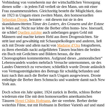
Verbindung von vorneherein nur der wirtschaftlichen Versorgung
dienen sollte – in jedem Fall verließ sie den Mann, um mit einer
Frau zusammenzuleben. Gleichzeitig besteht die Möglichkeit, dass
sie 1923 in Ungarn einen zweiten Mann, den homosexuellen
Sebastian Droste
, heiratete – mit diesem trat sie in den
skandalumwitterten
Tänze des Lasters, des Grauens und der Extase
in Wien auf. Nicht nur lebte die Berber offen homo- bzw. bisexuell,
sie schlief
Quellen zufolge
auch unbefangen gegen Geld mit
Männern und machte keinen Hehl aus ihren Drogensüchten. Sie
stritt laut und gewalttätig mit Schauspielkollegen und anderen, ließ
sich mit Droste und allein nackt von
Madame d’Ora
fotografieren,
zu ihren ebenfalls nackt aufgeführten Tänzen brachten die beiden
ein Buch mit Gedichten und Bildern heraus, die ihre
Choreographien kommentierten. Aufgrund dieses „unmoralischen“
Lebenswandels wurden mehrfach Versuche unternommen, sie des
Landes Österreich zu verweisen; schließlich wurde Droste anlässlich
von Vertragsstreitigkeiten des Betrugs für schuldig befunden und
kurz nach ihm auch die Berber nach Ungarn ausgewiesen. Droste
entledigte die Berber ihres Schmucks und wanderte damit nach New
York aus.
Doch schon ein Jahr später, 1924 zurück in Berlin, schloss Berber
wiederum eine Ehe mit dem homosexuellen amerikanischen
Tänzern
Henri Châtin Hofmann
, der sie verehrte. Berber drehte
weiterhin Filme, trat mit Hofmann in Berliner Varietés auf und stand