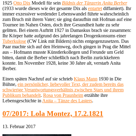
1925
Otto Dix
Modell für sein
Bildnis der Tänzerin Anita Berber
(1933 wurde dieses wie der gesamte Dix als
entartet
diffamiert). Ihr
immer exzessiver werdender Lebenswandel führte wahrscheinlich
zum Bruch mit ihrem Vater; sie ging daraufhin mit Hofman auf eine
Tournee im Nahen Osten, doch ihre Gesundheit hatte zu sehr
gelitten. Bei einem Auftritt 1927 in Damaskus brach sie zusammen:
Ihr Körper hatte aufgrund des jahrelangen Drogenkonsums einer
Tuberkulose
(CW Link mit Bildern) nichts entgegenzusetzen. Das
Paar machte sich auf den Heimweg, doch gingen in Prag die Mittel
aus – Hofmann musste Künstlerkollegen und Freunde um Geld
bitten, damit die Berber schließlich nach Berlin zurückkehren
konnte. Im November 1928, keine 30 Jahre alt, verstarb Anita
Berber.
Einen späten Nachruf auf sie schrieb
Klaus Mann
1930 in Die
Bühne,
ein persönlicher, liebevoller Text, der zudem bereits das
schwierige Verantwortungsverhältnis zwischen Stars und ihrem
Publikum behandelt
.
Rosa von Praunheim
erzählte ihre
Lebensgeschichte in
Anita – Tänze des Lasters
.
07/2017: Lola Montez, 17.2.1821
13. Februar 2017