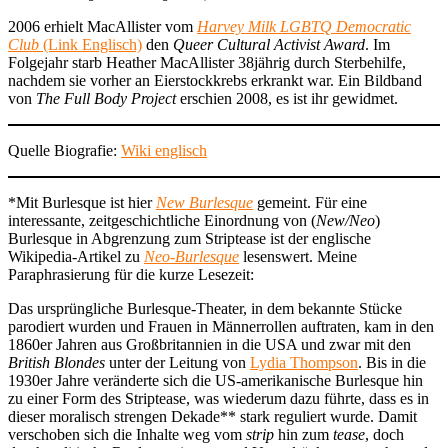
2006 erhielt MacAllister vom
Harvey Milk LGBTQ Democratic
Club
(Link Englisch)
den
Queer Cultural Activist Award
. Im
Folgejahr starb Heather MacAllister 38jährig durch Sterbehilfe,
nachdem sie vorher an Eierstockkrebs erkrankt war. Ein Bildband
von
The Full Body Project
erschien 2008, es ist ihr gewidmet.
Quelle Biografie:
Wiki englisch
*Mit Burlesque ist hier
New Burlesque
gemeint. Für eine
interessante, zeitgeschichtliche Einordnung von (
New/Neo
)
Burlesque in Abgrenzung zum Striptease ist der englische
Wikipedia-Artikel zu
Neo-Burlesque
lesenswert. Meine
Paraphrasierung für die kurze Lesezeit:
Das ursprüngliche Burlesque-Theater, in dem bekannte Stücke
parodiert wurden und Frauen in Männerrollen auftraten, kam in den
1860er Jahren aus Großbritannien in die USA und zwar mit den
British Blondes
unter der Leitung von
Lydia Thompson
. Bis in die
1930er Jahre veränderte sich die US-amerikanische Burlesque hin
zu einer Form des Striptease, was wiederum dazu führte, dass es in
dieser moralisch strengen Dekade** stark reguliert wurde. Damit
verschoben sich die Inhalte weg vom
strip
hin zum
tease
, doch