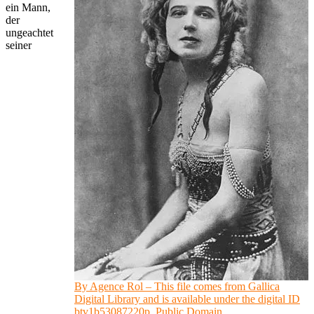
ein Mann,
der
ungeachtet
seiner
By Agence Rol – This file comes from Gallica
Digital Library and is available under the digital ID
btv1b53087220p, Public Domain