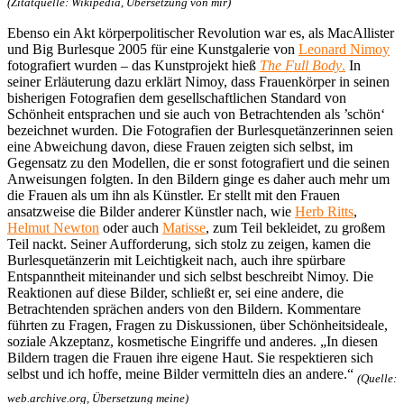
(Zitatquelle: Wikipedia, Übersetzung von mir)
Ebenso ein Akt körperpolitischer Revolution war es, als MacAllister
und Big Burlesque 2005 für eine Kunstgalerie von
Leonard Nimoy
fotografiert wurden – das Kunstprojekt hieß
The Full Body
.
In
seiner Erläuterung dazu erklärt Nimoy, dass Frauenkörper in seinen
bisherigen Fotografien dem gesellschaftlichen Standard von
Schönheit entsprachen und sie auch von Betrachtenden als ’schön‘
bezeichnet wurden. Die Fotografien der Burlesquetänzerinnen seien
eine Abweichung davon, diese Frauen zeigten sich selbst, im
Gegensatz zu den Modellen, die er sonst fotografiert und die seinen
Anweisungen folgten. In den Bildern ginge es daher auch mehr um
die Frauen als um ihn als Künstler. Er stellt mit den Frauen
ansatzweise die Bilder anderer Künstler nach, wie
Herb Ritts
,
Helmut Newton
oder auch
Matisse
, zum Teil bekleidet, zu großem
Teil nackt. Seiner Aufforderung, sich stolz zu zeigen, kamen die
Burlesquetänzerin mit Leichtigkeit nach, auch ihre spürbare
Entspanntheit miteinander und sich selbst beschreibt Nimoy. Die
Reaktionen auf diese Bilder, schließt er, sei eine andere, die
Betrachtenden sprächen anders von den Bildern. Kommentare
führten zu Fragen, Fragen zu Diskussionen, über Schönheitsideale,
soziale Akzeptanz, kosmetische Eingriffe und anderes. „In diesen
Bildern tragen die Frauen ihre eigene Haut. Sie respektieren sich
selbst und ich hoffe, meine Bilder vermitteln dies an andere.“
(Quelle:
web.archive.org, Übersetzung meine)