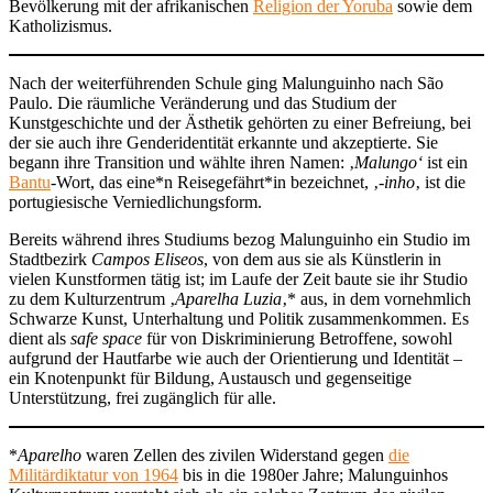
Bevölkerung mit der afrikanischen
Religion der Yoruba
sowie dem
Katholizismus.
Nach der weiterführenden Schule ging Malunguinho nach São
Paulo. Die räumliche Veränderung und das Studium der
Kunstgeschichte und der Ästhetik gehörten zu einer Befreiung, bei
der sie auch ihre Genderidentität erkannte und akzeptierte. Sie
begann ihre Transition und wählte ihren Namen: ‚
Malungo‘
ist ein
Bantu
-Wort, das eine*n Reisegefährt*in bezeichnet, ‚
-inho
‚ ist die
portugiesische Verniedlichungsform.
Bereits während ihres Studiums bezog Malunguinho ein Studio im
Stadtbezirk
Campos Eliseos
, von dem aus sie als Künstlerin in
vielen Kunstformen tätig ist; im Laufe der Zeit baute sie ihr Studio
zu dem Kulturzentrum ‚
Aparelha Luzia
‚* aus, in dem vornehmlich
Schwarze Kunst, Unterhaltung und Politik zusammenkommen. Es
dient als
safe space
für von Diskriminierung Betroffene, sowohl
aufgrund der Hautfarbe wie auch der Orientierung und Identität –
ein Knotenpunkt für Bildung, Austausch und gegenseitige
Unterstützung, frei zugänglich für alle.
*
Aparelho
waren Zellen des zivilen Widerstand gegen
die
Militärdiktatur von 1964
bis in die 1980er Jahre; Malunguinhos