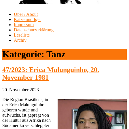
Über / About
Katze und Igel
Impressum
Datenschutzerklärung
Leseliste
Archiv
Kategorie:
Tanz
47/2023: Erica Malunguinho, 20.
November 1981
20. November 2023
Die Region Brasiliens, in
der Erica Malunguinho
geboren wurde und
aufwuchs, ist geprägt von
der Kultur aus Afrika nach
Südamerika verschleppter