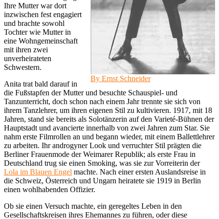
Ihre Mutter war dort
inzwischen fest engagiert
und brachte sowohl
Tochter wie Mutter in
eine Wohngemeinschaft
mit ihren zwei
unverheirateten
Schwestern.
By Ernst Schneider
Anita trat bald darauf in
die Fußstapfen der Mutter und besuchte Schauspiel- und
Tanzunterricht, doch schon nach einem Jahr trennte sie sich von
ihrem Tanzlehrer, um ihren eigenen Stil zu kultivieren. 1917, mit 18
Jahren, stand sie bereits als Solotänzerin auf den Varieté-Bühnen der
Hauptstadt und avancierte innerhalb von zwei Jahren zum Star. Sie
nahm erste Filmrollen an und begann wieder, mit einem Ballettlehrer
zu arbeiten. Ihr androgyner Look und verruchter Stil prägten die
Berliner Frauenmode der Weimarer Republik; als erste Frau in
Deutschland trug sie einen Smoking, was sie zur Vorreiterin der
Lola im Blauen Engel
machte. Nach einer ersten Auslandsreise in
die Schweiz, Österreich und Ungarn heiratete sie 1919 in Berlin
einen wohlhabenden Offizier.
Ob sie einen Versuch machte, ein geregeltes Leben in den
Gesellschaftskreisen ihres Ehemannes zu führen, oder diese