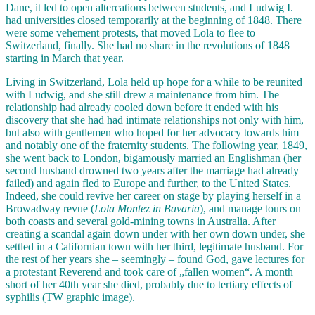
Dane, it led to open altercations between students, and Ludwig I.
had universities closed temporarily at the beginning of 1848. There
were some vehement protests, that moved Lola to flee to
Switzerland, finally. She had no share in the revolutions of 1848
starting in March that year.
Living in Switzerland, Lola held up hope for a while to be reunited
with Ludwig, and she still drew a maintenance from him. The
relationship had already cooled down before it ended with his
discovery that she had had intimate relationships not only with him,
but also with gentlemen who hoped for her advocacy towards him
and notably one of the fraternity students. The following year, 1849,
she went back to London, bigamously married an Englishman (her
second husband drowned two years after the marriage had already
failed) and again fled to Europe and further, to the United States.
Indeed, she could revive her career on stage by playing herself in a
Browadway revue (
Lola Montez in Bavaria
), and manage tours on
both coasts and several gold-mining towns in Australia. After
creating a scandal again down under with her own down under, she
settled in a Californian town with her third, legitimate husband. For
the rest of her years she – seemingly – found God, gave lectures for
a protestant Reverend and took care of „fallen women“. A month
short of her 40th year she died, probably due to tertiary effects of
syphilis (TW graphic image)
.