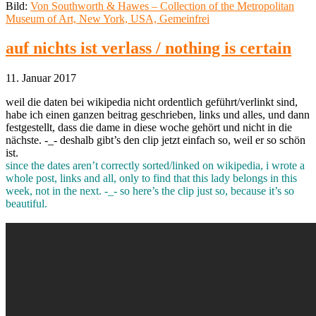
Bild:
Von Southworth & Hawes – Collection of the Metropolitan
Museum of Art, New York, USA, Gemeinfrei
auf nichts ist verlass / nothing is certain
11. Januar 2017
weil die daten bei wikipedia nicht ordentlich geführt/verlinkt sind,
habe ich einen ganzen beitrag geschrieben, links und alles, und dann
festgestellt, dass die dame in diese woche gehört und nicht in die
nächste. -_- deshalb gibt’s den clip jetzt einfach so, weil er so schön
ist.
since the dates aren’t correctly sorted/linked on wikipedia, i wrote a
whole post, links and all, only to find that this lady belongs in this
week, not in the next. -_- so here’s the clip just so, because it’s so
beautiful.