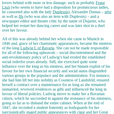
lovers behind with more or less damage, such as probably
Franz
Liszt
(who seems to have had a disposition for promiscuous ladies,
he consorted also with the lady
Duplessis
), Alexandre Dumas –
père
as well as
fils
(who was also an item with Duplessis) – and a
newspaper editor and theatre critic by the name of Dujarier, who
helped her restart her dancing career and was later shot in a duel
over her favour.
All of this was already behind her when she came to Munich in
1846 and, grace of her charismatic appearances, became the mistress
of the king
Ludwig I. of Bavaria
. She can not be made responsible
for all of the following upheavals – social discontentment and the
anti-revolutionary policy of Ludwig’s had eroded the established
social orderfor years already. Still, she exercised quite some
influence over the king as his mistress, and her blatant exploit of his
favour for her own financial security and social status disgruntled
various groups in the populace and the administration. For instance,
she had him lift her into nobility as Countess of Landsfeld, ensured
herself a contract over a maintenance for as long as she remained
unmarried, reveived residences as gifts and influenced the king in
favour of liberal policies. Ludwig strove to make her a Bavarian
citizen, which he succeeded in against the resistance of his ministers,
going so far as to disband the entire cabinet. When at the end of
1847, she recruited a student fraternity as bodyguards for her
narcissistically staged public appearances with cigar and her Great