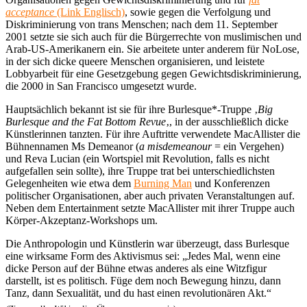
acceptance
(Link Englisch)
, sowie gegen die Verfolgung und
Diskriminierung von trans Menschen; nach dem 11. September
2001 setzte sie sich auch für die Bürgerrechte von muslimischen und
Arab-US-Amerikanern ein. Sie arbeitete unter anderem für NoLose,
in der sich dicke queere Menschen organisieren, und leistete
Lobbyarbeit für eine Gesetzgebung gegen Gewichtsdiskriminierung,
die 2000 in San Francisco umgesetzt wurde.
Hauptsächlich bekannt ist sie für ihre Burlesque*-Truppe ‚
Big
Burlesque and the Fat Bottom Revue
‚, in der ausschließlich dicke
Künstlerinnen tanzten. Für ihre Auftritte verwendete MacAllister die
Bühnennamen Ms Demeanor (
a misdemeanour
= ein Vergehen)
und Reva Lucian (ein Wortspiel mit Revolution, falls es nicht
aufgefallen sein sollte), ihre Truppe trat bei unterschiedlichsten
Gelegenheiten wie etwa dem
Burning Man
und Konferenzen
politischer Organisationen, aber auch privaten Veranstaltungen auf.
Neben dem Entertainment setzte MacAllister mit ihrer Truppe auch
Körper-Akzeptanz-Workshops um.
Die Anthropologin und Künstlerin war überzeugt, dass Burlesque
eine wirksame Form des Aktivismus sei: „Jedes Mal, wenn eine
dicke Person auf der Bühne etwas anderes als eine Witzfigur
darstellt, ist es politisch. Füge dem noch Bewegung hinzu, dann
Tanz, dann Sexualität, und du hast einen revolutionären Akt.“