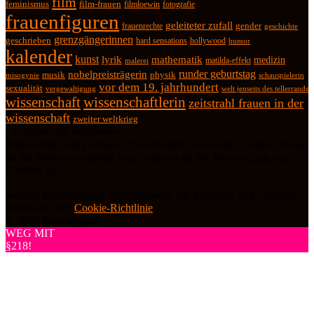
film
feminismus
film-frauen
fotografie
filmloewin
frauenfiguren
geleiteter zufall
frauenrechte
gender
geschichte
grenzgängerinnen
geschrieben
hard sensations
hollywood
humor
kalender
kunst
lyrik
mathematik
medizin
matilda-effekt
malerei
runder geburtstag
nobelpreisträgerin
physik
musik
misogynie
schauspielerin
vor dem 19. jahrhundert
sexualität
vergewaltigung
welt jenseits des tellerrands
wissenschaft
wissenschaftlerin
zeitstrahl frauen in der
wissenschaft
zweiter weltkrieg
Datenschutz und Cookies: Diese Website verwendet Cookies. Wenn
du die Website weiterhin nutzt, stimmst du der Verwendung von
Cookies zu.
Weitere Informationen, beispielsweise zur Kontrolle von Cookies,
findest du hier:
Cookie-Richtlinie
© 2026 frauenfiguren
WEG MIT
§218!