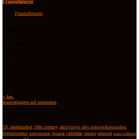
Frauenfiguren
Frauenfiguren
Kalender
August 2026
M
D
M
D
F
S
S
1
2
3
4
5
6
7
8
9
10
11
12
13
14
15
16
17
18
19
20
21
22
23
24
25
26
27
28
29
30
31
« Jan.
frauenfiguren auf mastodon
Schlagwörter
19. jahrhundert
19th century
aktivistys des intersektionalen
feminismus
calendar
astronomie
botanik
chemie
editorial
erster weltkrieg