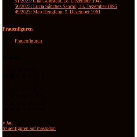
51/2023: Gila Goldstein, 18. Dezember 1947
50/2023: Lucia Sánchez Saornil, 13. Dezember 1895
49/2023: Mao Hengfeng, 9. Dezember 1961
Frauenfiguren
Frauenfiguren
Kalender
August 2026
M
D
M
D
F
S
S
1
2
3
4
5
6
7
8
9
10
11
12
13
14
15
16
17
18
19
20
21
22
23
24
25
26
27
28
29
30
31
« Jan.
frauenfiguren auf mastodon