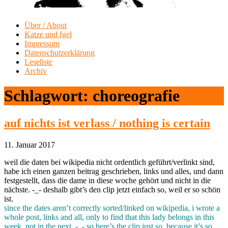
Über / About
Katze und Igel
Impressum
Datenschutzerklärung
Leseliste
Archiv
Schlagwort:
choreografie
auf nichts ist verlass / nothing is certain
11. Januar 2017
weil die daten bei wikipedia nicht ordentlich geführt/verlinkt sind,
habe ich einen ganzen beitrag geschrieben, links und alles, und dann
festgestellt, dass die dame in diese woche gehört und nicht in die
nächste. -_- deshalb gibt’s den clip jetzt einfach so, weil er so schön
ist.
since the dates aren’t correctly sorted/linked on wikipedia, i wrote a
whole post, links and all, only to find that this lady belongs in this
week, not in the next. -_- so here’s the clip just so, because it’s so