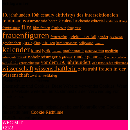
Schlagwörter
19. jahrhundert
19th century
aktivistys des intersektionalen
feminismus
calendar
astronomie
botanik
chemie
editorial
erster weltkrieg
film
feminismus
film-frauen
fotografie
filmloewin
frauenfiguren
geleiteter zufall
frauenrechte
gender
geschichte
grenzgängerinnen
geschrieben
hard sensations
hollywood
humor
kalender
kunst
lyrik
mathematik
medizin
matilda-effekt
malerei
runder geburtstag
nobelpreisträgerin
physik
musik
misogynie
schauspielerin
vor dem 19. jahrhundert
sexualität
vergewaltigung
welt jenseits des tellerrands
wissenschaft
wissenschaftlerin
zeitstrahl frauen in der
wissenschaft
zweiter weltkrieg
Datenschutz und Cookies: Diese Website verwendet Cookies. Wenn
du die Website weiterhin nutzt, stimmst du der Verwendung von
Cookies zu.
Weitere Informationen, beispielsweise zur Kontrolle von Cookies,
findest du hier:
Cookie-Richtlinie
© 2026 frauenfiguren
WEG MIT
§218!