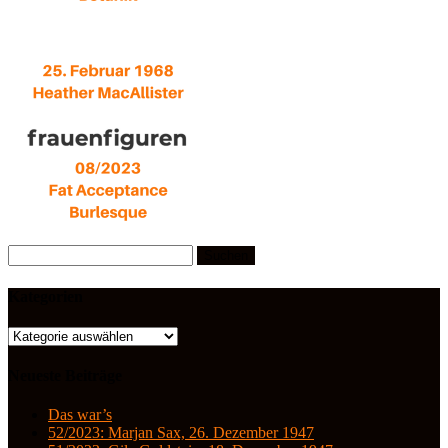
Suchen
nach:
Kategorien
Kategorien
Neueste Beiträge
Das war’s
52/2023: Marjan Sax, 26. Dezember 1947