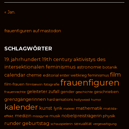
« Jan.
frauenfiguren auf mastodon
SCHLAGWÖRTER
19. jahrhundert
19th century
aktivistys des
intersektionalen feminismus
astronomie
botanik
film
calendar
chemie
editorial
feminismus
erster weltkrieg
frauenfiguren
film-frauen
filmloewin
fotografie
geleiteter zufall
geschrieben
gender
frauenrechte
geschichte
grenzgängerinnen
hard sensations
hollywood
humor
kalender
kunst
lyrik
mathematik
malerei
matilda-
medizin
nobelpreisträgerin
physik
musik
effekt
misogynie
runder geburtstag
sexualität
schauspielerin
vergewaltigung