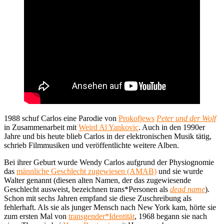
1988 schuf Carlos eine Parodie von
Prokofjews
Peter und der Wolf
in Zusammenarbeit mit
Weird Al Yankovic
. Auch in den 1990er
Jahre und bis heute blieb Carlos in der elektronischen Musik tätig,
schrieb Filmmusiken und veröffentlichte weitere Alben.
Bei ihrer Geburt wurde Wendy Carlos aufgrund der Physiognomie
das
männliche Geschlecht zugewiesen (AMAB)
und sie wurde
Walter genannt (diesen alten Namen, der das zugewiesende
Geschlecht ausweist, bezeichnen trans*Personen als
dead name
).
Schon mit sechs Jahren empfand sie diese Zuschreibung als
fehlerhaft. Als sie als junger Mensch nach New York kam, hörte sie
zum ersten Mal von
transgender*Identität
, 1968 begann sie nach