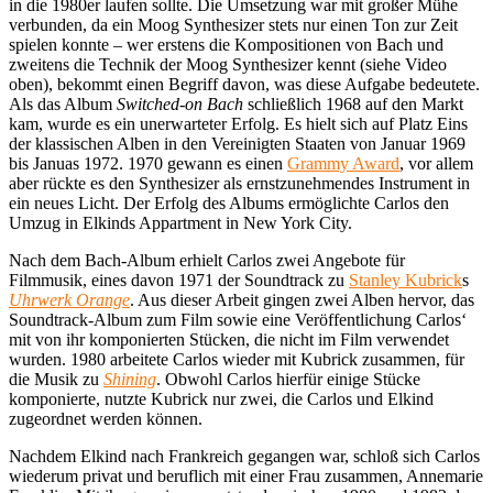
in die 1980er laufen sollte. Die Umsetzung war mit großer Mühe
verbunden, da ein Moog Synthesizer stets nur einen Ton zur Zeit
spielen konnte – wer erstens die Kompositionen von Bach und
zweitens die Technik der Moog Synthesizer kennt (siehe Video
oben), bekommt einen Begriff davon, was diese Aufgabe bedeutete.
Als das Album
Switched-on Bach
schließlich 1968 auf den Markt
kam, wurde es ein unerwarteter Erfolg. Es hielt sich auf Platz Eins
der klassischen Alben in den Vereinigten Staaten von Januar 1969
bis Januas 1972. 1970 gewann es einen
Grammy Award
, vor allem
aber rückte es den Synthesizer als ernstzunehmendes Instrument in
ein neues Licht. Der Erfolg des Albums ermöglichte Carlos den
Umzug in Elkinds Appartment in New York City.
Nach dem Bach-Album erhielt Carlos zwei Angebote für
Filmmusik, eines davon 1971 der Soundtrack zu
Stanley Kubrick
s
Uhrwerk Orange
. Aus dieser Arbeit gingen zwei Alben hervor, das
Soundtrack-Album zum Film sowie eine Veröffentlichung Carlos‘
mit von ihr komponierten Stücken, die nicht im Film verwendet
wurden. 1980 arbeitete Carlos wieder mit Kubrick zusammen, für
die Musik zu
Shining
. Obwohl Carlos hierfür einige Stücke
komponierte, nutzte Kubrick nur zwei, die Carlos und Elkind
zugeordnet werden können.
Nachdem Elkind nach Frankreich gegangen war, schloß sich Carlos
wiederum privat und beruflich mit einer Frau zusammen, Annemarie