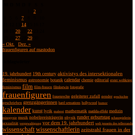
M
D
M
D
F
S
S
1
2
3
4
5
6
7
8
9
10
11
12
13
14
15
16
17
18
19
20
21
22
23
24
25
26
27
28
29
30
« Okt.
Dez. »
frauenfiguren auf mastodon
Schlagwörter
19. jahrhundert
19th century
aktivistys des intersektionalen
feminismus
calendar
astronomie
botanik
chemie
editorial
erster weltkrieg
film
feminismus
film-frauen
fotografie
filmloewin
frauenfiguren
geleiteter zufall
frauenrechte
gender
geschichte
grenzgängerinnen
geschrieben
hard sensations
hollywood
humor
kalender
kunst
lyrik
mathematik
medizin
matilda-effekt
malerei
runder geburtstag
nobelpreisträgerin
physik
musik
misogynie
schauspielerin
vor dem 19. jahrhundert
sexualität
vergewaltigung
welt jenseits des tellerrands
wissenschaft
wissenschaftlerin
zeitstrahl frauen in der