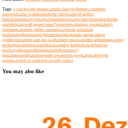
Tags:
a clockwork orange
,
amab
,
clara rockmore
,
columbia
university
,
das wohltemperierte klavier
,
david geffen
hall
,
deadname
,
dysphorie
,
frauenfiguren
,
geschlechtsangleichende
operation
,
gewalt gegen trans*personen
,
grammy awards
,
harry
benjamin
,
human rights campaign
,
johann sebastian
bach
,
kalender
,
leonard bernstein
,
mikrotonale musik
,
moog
synthesizer
,
peter und der wolf
,
robert moog
,
runder geburtstag
,
sergej
prokofjew
,
shining
,
soundtrack
,
stanley kubrick
,
switched-on
bach
,
synthesizer
,
theremin
,
tonleitern
,
trans*
frau
,
transgender
,
transgender awareness week
,
tron
,
uhrwerk
orange
,
weird al yankovic
,
wendy carlos
You may also like