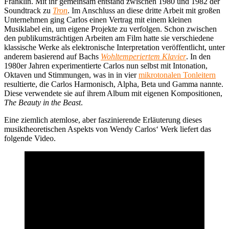
Franklin. Mit ihr gemeinsam entstand zwischen 1980 und 1982 der
Soundtrack zu
Tron
. Im Anschluss an diese dritte Arbeit mit großen
Unternehmen ging Carlos einen Vertrag mit einem kleinen
Musiklabel ein, um eigene Projekte zu verfolgen. Schon zwischen
den publikumsträchtigen Arbeiten am Film hatte sie verschiedene
klassische Werke als elektronische Interpretation veröffentlicht, unter
anderem basierend auf Bachs
Wohltemperiertem Klavier
. In den
1980er Jahren experimentierte Carlos nun selbst mit Intonation,
Oktaven und Stimmungen, was in in vier
mikrotonalen Tonleitern
resultierte, die Carlos Harmonisch, Alpha, Beta und Gamma nannte.
Diese verwendete sie auf ihrem Album mit eigenen Kompositionen,
The Beauty in the Beast
.
Eine ziemlich atemlose, aber faszinierende Erläuterung dieses
musiktheoretischen Aspekts von Wendy Carlos‘ Werk liefert das
folgende Video.