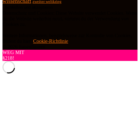
wissenschaft
zweiter weltkrieg
Datenschutz und Cookies: Diese Website verwendet Cookies. Wenn
du die Website weiterhin nutzt, stimmst du der Verwendung von
Cookies zu.
Weitere Informationen, beispielsweise zur Kontrolle von Cookies,
findest du hier:
Cookie-Richtlinie
© 2026 frauenfiguren
WEG MIT
§218!