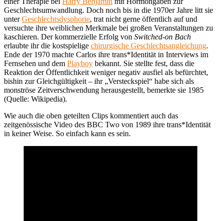
einer Therapie bei
Harry Benjamin
mit Hormongaben zur
Geschlechtsumwandlung. Doch noch bis in die 1970er Jahre litt sie
unter
Geschlechtsdysphorie
, trat nicht gerne öffentlich auf und
versuchte ihre weiblichen Merkmale bei großen Veranstaltungen zu
kaschieren. Der kommerzielle Erfolg von
Switched-on Bach
erlaubte ihr die kostspielige
chirurgische Geschlechtsangleichung
.
Ende der 1970 machte Carlos ihre trans*Identität in Interviews im
Fernsehen und dem
Playboy
bekannt. Sie stellte fest, dass die
Reaktion der Öffentlichkeit weniger negativ ausfiel als befürchtet,
bishin zur Gleichgültigkeit – ihr „Versteckspiel“ habe sich als
monströse Zeitverschwendung herausgestellt, bemerkte sie 1985
(Quelle: Wikipedia).
Wie auch die oben geteilten Clips kommentiert auch das
zeitgenössische Video des BBC Two von 1989 ihre trans*Identität
in keiner Weise. So einfach kann es sein.