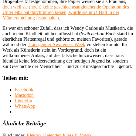
Drogenbesitz festgenommen, ihre Papier weisen sie als Frau aus,
doch weil sie (noch) keine geschlechtsangleichende Operation des
Unterleibs hat durchführen lassen, wurde sie in U-Haft in der
Männerabteilung festgehalten
.
Es war ein schöner Zufall, dass ich Wendy Carlos als Musikerin, die
auch meine Kindheit mit beeinflusst hat (
Switched-on Bach
stand im
elterlichen Plattenregal und gehörte zu meinen Favoriten), gerade
während der
Transgender Awareness Week
vorstellen konnte. Ihr
Werk als Künstlerin steht im Vordergrund, doch ist ein
willkommener Anlass, auf die Tatsache hinzuweisen, dass trans
Identität keine Modeerscheinung der heutigen Jugend ist, sondern
zur Geschichte der Menschheit – und zur Kunstgeschichte – gehört.
Teilen mit:
Facebook
Mastodon
LinkedIn
WhatsApp
Ähnliche Beiträge
Filed under:
Elektro
,
Kalender
,
Klassik
,
Musik