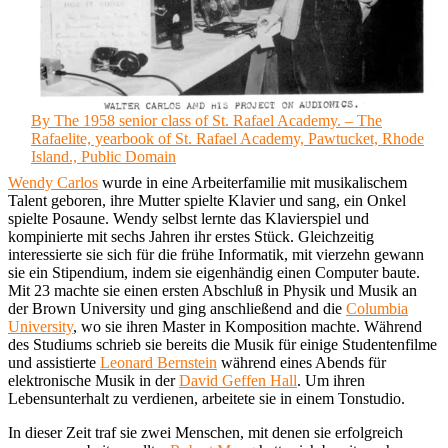
By The 1958 senior class of St. Rafael Academy. – The
Rafaelite, yearbook of St. Rafael Academy, Pawtucket, Rhode
Island., Public Domain
Wendy Carlos
wurde in eine Arbeiterfamilie mit musikalischem
Talent geboren, ihre Mutter spielte Klavier und sang, ein Onkel
spielte Posaune. Wendy selbst lernte das Klavierspiel und
kompinierte mit sechs Jahren ihr erstes Stück. Gleichzeitig
interessierte sie sich für die frühe Informatik, mit vierzehn gewann
sie ein Stipendium, indem sie eigenhändig einen Computer baute.
Mit 23 machte sie einen ersten Abschluß in Physik und Musik an
der Brown University und ging anschließend and die
Columbia
University
, wo sie ihren Master in Komposition machte. Während
des Studiums schrieb sie bereits die Musik für einige Studentenfilme
und assistierte
Leonard Bernstein
während eines Abends für
elektronische Musik in der
David Geffen Hall
. Um ihren
Lebensunterhalt zu verdienen, arbeitete sie in einem Tonstudio.
In dieser Zeit traf sie zwei Menschen, mit denen sie erfolgreich