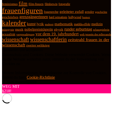
film
feminismus
film-frauen
fotografie
filmloewin
frauenfiguren
geleiteter zufall
frauenrechte
gender
geschichte
grenzgängerinnen
geschrieben
hard sensations
hollywood
humor
kalender
kunst
lyrik
mathematik
medizin
matilda-effekt
malerei
runder geburtstag
nobelpreisträgerin
physik
musik
misogynie
schauspielerin
vor dem 19. jahrhundert
sexualität
vergewaltigung
welt jenseits des tellerrands
wissenschaft
wissenschaftlerin
zeitstrahl frauen in der
wissenschaft
zweiter weltkrieg
Datenschutz und Cookies: Diese Website verwendet Cookies. Wenn
du die Website weiterhin nutzt, stimmst du der Verwendung von
Cookies zu.
Weitere Informationen, beispielsweise zur Kontrolle von Cookies,
findest du hier:
Cookie-Richtlinie
© 2026 frauenfiguren
WEG MIT
§218!