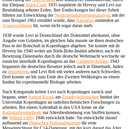
das Ehepaar
Joliot-Curie
1935 inspirierte de Hevesy und Levi zur
Bestrahlung seltener Erden. Ihre Entdeckungen bei dieser Arbeit
führten zur Entwicklung der
Neutronenaktivierungsanalyse
, mit der
zum Beispiel 1961 ermittlet wurde, dass
Napoléon
zumindest an
Arsenvergiftung
litt, wenn nicht sogar daran starb.
1938 wurde Levi in Deutschland der Doktortitel aberkannt, ohne
Angabe von Gründen, im gleichen Jahr musste sie ihren deutschen
Pass in der Botschaft in Kopenhagen abgeben. Sie konnte mit de
Hevesy bis 1940 weiter am Niels-Bohr-Institut arbeiten; nach der
Besetzung Dänemarks durch die deutsche Wehrmacht wechselte sie
zunächst innerhalb Kopenhagens an das
Carlsberg-Institut
. 1943
begannen die deutschen Besatzer jedoch auch in Dänemark, Juden
zu
deportieren
, und Levi floh mit vielen anderen nach Schweden.
Dort konnte sie bis zum Ende des Zweiten Weltkrieges an einem
Institut für experimentelle Biologie arbeiten.
Nach Kriegsende kehrte Levi nach Kopenhagen zurück und
begann, unter
August Krogh
am
Zoophysiologischen
Institut der
Universität Kopenhagen an radiobiochemischen Forschungen zu
arbeiten. Bei einem Aufenthalt in den USA lernte sie die
Radiokarbonmethode
zur Altersbestimmung von Stoffen kennen,
die
Willard Libby
1946 entwickelt hatte. Sie entwickelte darauf
aufbauend am
Dänischen Nationalmuseum
die erste
Messeinrichtung für C14-Datierung, mit der kurz darauf das Alter