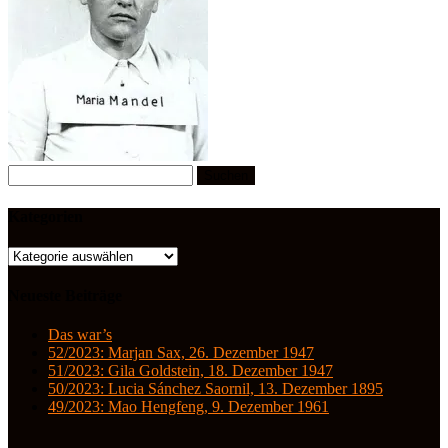
Suchen
nach:
Kategorien
Kategorien
Neueste Beiträge
Das war’s
52/2023: Marjan Sax, 26. Dezember 1947
51/2023: Gila Goldstein, 18. Dezember 1947
50/2023: Lucia Sánchez Saornil, 13. Dezember 1895
49/2023: Mao Hengfeng, 9. Dezember 1961