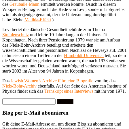
des
Grauballe-Mann
ermittelt werden konnte. (Auch in diesem
Wikipedia-Beitrag ist nicht die Rede von Levi, sondern Libby selbst
wird als derjenige genannt, der die Untersuchung durchgeführt
habe. Siehe
Matilda-Effekt
.)
Levi beriet die dänische Gesundheitbehörde zum Thema
Strahlenschutz
und lehrte 19 Jahre lang an der Universität
Kopenhagen. Nach ihrer Pensionierung 1979 war sie am Aufbau
des Niels-Bohr-Archivs beteiligt und arbeitete den
wissenschaftlichen und persönlichen Nachlass de Hevesys auf. 2001
nahm sie an einem Treffen an der
Humboldt-Universität
teil, zu dem
die Wissenschaftler geladen worden waren, die nach 1933 entlassen
worden waren und Deutschland nachfolgend verlassen mussten. Sie
starb 2003 im Alter von 94 Jahren in Kopenhagen.
Das
Jewish Women’s Archive führt eine Biografie
von ihr, das
Niels-Bohr-Archiv
ebenfalls. Auf der Seite des American Institute of
Physics findet sich das
Transkript eines Interviews
mit ihr von 1971.
Suchen
nach:
Blog per E-Mail abonnieren
Gib deine E-Mail-Adresse an, um diesen Blog zu abonnieren und