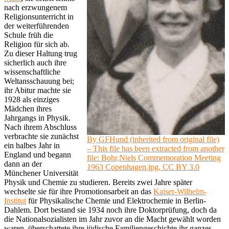
nach erzwungenem
Religionsunterricht in
der weiterführenden
Schule früh die
Religion für sich ab.
Zu dieser Haltung trug
sicherlich auch ihre
wissenschaftliche
Weltansschauung bei;
ihr Abitur machte sie
1928 als einziges
Mädchen ihres
Jahrgangs in Physik.
Nach ihrem Abschluss
verbrachte sie zunächst
By GFHund (inherited from original file)
ein halbes Jahr in
– This file has been extracted from another
England und begann
file: Bohr,Niels Commemoration Meeting
dann an der
1963 Copenhagen.jpg, CC BY 3.0
Münchener Universität
Physik und Chemie zu studieren. Bereits zwei Jahre später
wechselte sie für ihre Promotionsarbeit an das
Kaiser-Wilhelm-
Institut
für Physikalische Chemie und Elektrochemie in Berlin-
Dahlem. Dort bestand sie 1934 noch ihre Doktorprüfung, doch da
die Nationalsozialisten im Jahr zuvor an die Macht gewählt worden
waren, überschattete ihre jüdische Familiengeschichte ihr ganzes