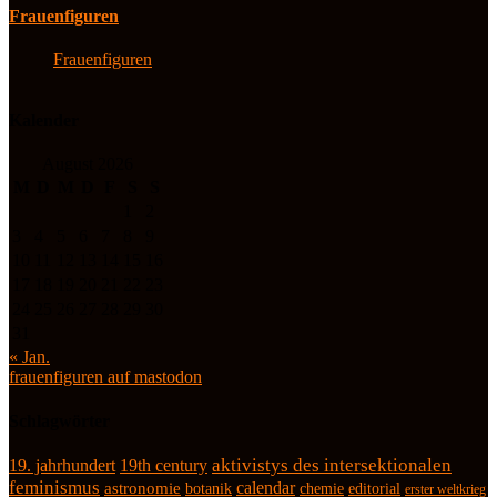
Frauenfiguren
Frauenfiguren
Kalender
August 2026
M
D
M
D
F
S
S
1
2
3
4
5
6
7
8
9
10
11
12
13
14
15
16
17
18
19
20
21
22
23
24
25
26
27
28
29
30
31
« Jan.
frauenfiguren auf mastodon
Schlagwörter
19. jahrhundert
19th century
aktivistys des intersektionalen
feminismus
calendar
astronomie
botanik
chemie
editorial
erster weltkrieg