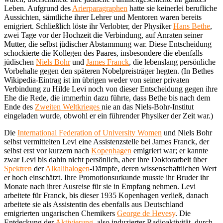
Leben. Aufgrund des
Arierparagraphen
hatte sie keinerlei berufliche
Aussichten, sämtliche ihrer Lehrer und Mentoren waren bereits
emigriert. Schließlich löste ihr Verlobter, der Physiker
Hans Bethe
,
zwei Tage vor der Hochzeit die Verbindung, auf Anraten seiner
Mutter, die selbst jüdischer Abstammung war. Diese Entscheidung
schockierte die Kollegen des Paares, insbesondere die ebenfalls
jüdischen
Niels Bohr
und
James Franck
, die lebenslang persönliche
Vorbehalte gegen den späteren Nobelpreisträger hegten. (In Bethes
Wikipedia-Eintrag ist im übrigen weder von seiner privaten
Verbindung zu Hilde Levi noch von dieser Entscheidung gegen ihre
Ehe die Rede, die immerhin dazu führte, dass Bethe bis nach dem
Ende des
Zweiten Weltkrieges
nie an das Niels-Bohr-Institut
eingeladen wurde, obwohl er ein führender Physiker der Zeit war.)
Die
International Federation of University Women
und Niels Bohr
selbst vermittelten Levi eine Assistenzstelle bei James Franck, der
selbst erst vor kurzem nach
Kopenhagen
emigriert war; er kannte
zwar Levi bis dahin nicht persönlich, aber ihre Doktorarbeit über
Spektren
der
Alkalihalogen
-Dämpfe, deren wissenschaftlichen Wert
er hoch einschätzt. Ihre Promotionsurkunde musste ihr Bruder ihr
Monate nach ihrer Ausreise für sie in Empfang nehmen. Levi
arbeitete für Franck, bis dieser 1935 Kopenhagen verließ, danach
arbeitete sie als Assistentin des ebenfalls aus Deutschland
emigrierten ungarischen Chemikers
George de Hevesy
. Die
Entdeckung der
Aktivierung
, also induzierter Radioaktivität, durch