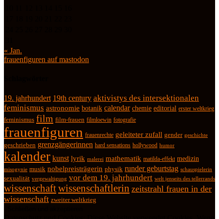
10
11
12
13
14
15
16
17
18
19
20
21
22
23
24
25
26
27
28
29
30
31
« Jan.
frauenfiguren auf mastodon
Schlagwörter
19. jahrhundert
19th century
aktivistys des intersektionalen
feminismus
calendar
astronomie
botanik
chemie
editorial
erster weltkrieg
film
feminismus
film-frauen
fotografie
filmloewin
frauenfiguren
geleiteter zufall
frauenrechte
gender
geschichte
grenzgängerinnen
geschrieben
hard sensations
hollywood
humor
kalender
kunst
lyrik
mathematik
medizin
matilda-effekt
malerei
runder geburtstag
nobelpreisträgerin
physik
musik
misogynie
schauspielerin
vor dem 19. jahrhundert
sexualität
vergewaltigung
welt jenseits des tellerrands
wissenschaft
wissenschaftlerin
zeitstrahl frauen in der
wissenschaft
zweiter weltkrieg
Datenschutz und Cookies: Diese Website verwendet Cookies. Wenn