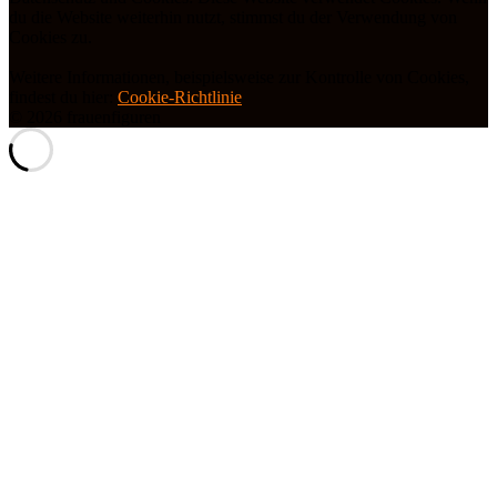
du die Website weiterhin nutzt, stimmst du der Verwendung von
Cookies zu.
Weitere Informationen, beispielsweise zur Kontrolle von Cookies,
findest du hier:
Cookie-Richtlinie
© 2026 frauenfiguren