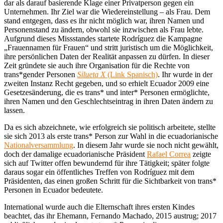
dar als darauf basierende Klage einer Privatperson gegen ein
Unternehmen. Ihr Ziel war die Wiedereinstellung – als Frau. Dem
stand entgegen, dass es ihr nicht möglich war, ihren Namen und
Personenstand zu ändern, obwohl sie inzwischen als Frau lebte.
Aufgrund dieses Missstandes startete Rodríguez die Kampagne
„Frauennamen für Frauen“ und stritt juristisch um die Möglichkeit,
ihre persönlichen Daten der Realität anpassen zu dürfen. In dieser
Zeit gründete sie auch ihre Organisation für die Rechte von
trans*gender Personen
Silueta X
(Link Spanisch)
. Ihr wurde in der
zweiten Instanz Recht gegeben, und so erhielt Ecuador 2009 eine
Gesetzesänderung, die es trans* und inter* Personen ermöglichte,
ihren Namen und den Geschlechtseintrag in ihren Daten ändern zu
lassen.
Da es sich abzeichnete, wie erfolgreich sie politisch arbeitete, stellte
sie sich 2013 als erste trans* Person zur Wahl in die ecuadorianische
Nationalversammlung
. In diesem Jahr wurde sie noch nicht gewählt,
doch der damalige ecuadorianische Präsident
Rafael Correa
zeigte
sich auf Twitter offen bewundernd für ihre Tätigkeit; später folgte
daraus sogar ein öffentliches Treffen von Rodríguez mit dem
Präsidenten, das einen großen Schritt für die Sichtbarkeit von trans*
Personen in Ecuador bedeutete.
International wurde auch die Elternschaft ihres ersten Kindes
beachtet, das ihr Ehemann, Fernando Machado, 2015 austrug; 2017