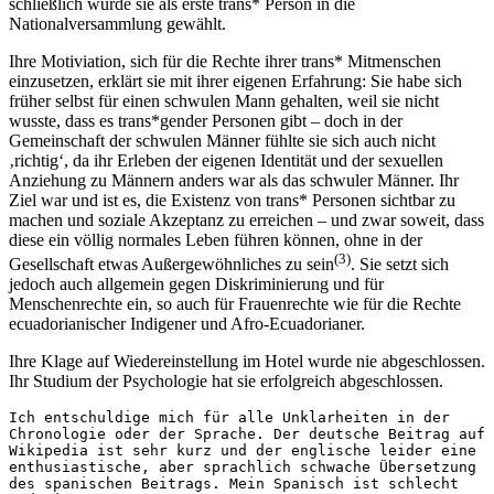
schließlich wurde sie als erste trans* Person in die
Nationalversammlung gewählt.
Ihre Motiviation, sich für die Rechte ihrer trans* Mitmenschen
einzusetzen, erklärt sie mit ihrer eigenen Erfahrung: Sie habe sich
früher selbst für einen schwulen Mann gehalten, weil sie nicht
wusste, dass es trans*gender Personen gibt – doch in der
Gemeinschaft der schwulen Männer fühlte sie sich auch nicht
‚richtig‘, da ihr Erleben der eigenen Identität und der sexuellen
Anziehung zu Männern anders war als das schwuler Männer. Ihr
Ziel war und ist es, die Existenz von trans* Personen sichtbar zu
machen und soziale Akzeptanz zu erreichen – und zwar soweit, dass
diese ein völlig normales Leben führen können, ohne in der
(3)
Gesellschaft etwas Außergewöhnliches zu sein
. Sie setzt sich
jedoch auch allgemein gegen Diskriminierung und für
Menschenrechte ein, so auch für Frauenrechte wie für die Rechte
ecuadorianischer Indigener und Afro-Ecuadorianer.
Ihre Klage auf Wiedereinstellung im Hotel wurde nie abgeschlossen.
Ihr Studium der Psychologie hat sie erfolgreich abgeschlossen.
Ich entschuldige mich für alle Unklarheiten in der 
Chronologie oder der Sprache. Der deutsche Beitrag auf 
Wikipedia ist sehr kurz und der englische leider eine 
enthusiastische, aber sprachlich schwache Übersetzung 
des spanischen Beitrags. Mein Spanisch ist schlecht 