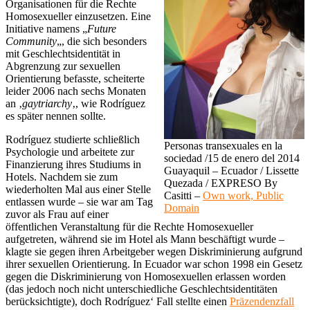
Organisationen für die Rechte
Homosexueller einzusetzen. Eine
Initiative namens „
Future
Community
„, die sich besonders
mit Geschlechtsidentität in
Abgrenzung zur sexuellen
Orientierung befasste, scheiterte
leider 2006 nach sechs Monaten
an ‚
gaytriarchy
‚, wie Rodríguez
es später nennen sollte.
Rodríguez studierte schließlich
Personas transexuales en la
Psychologie und arbeitete zur
sociedad /15 de enero del 2014
Finanzierung ihres Studiums in
Guayaquil – Ecuador / Lissette
Hotels. Nachdem sie zum
Quezada / EXPRESO By
wiederholten Mal aus einer Stelle
Casitti –
Own work, Public
entlassen wurde – sie war am Tag
Domain
zuvor als Frau auf einer
öffentlichen Veranstaltung für die Rechte Homosexueller
aufgetreten, während sie im Hotel als Mann beschäftigt wurde –
klagte sie gegen ihren Arbeitgeber wegen Diskriminierung aufgrund
ihrer sexuellen Orientierung. In Ecuador war schon 1998 ein Gesetz
gegen die Diskriminierung von Homosexuellen erlassen worden
(das jedoch noch nicht unterschiedliche Geschlechtsidentitäten
berücksichtigte), doch Rodríguez‘ Fall stellte einen
Präzendenzfall