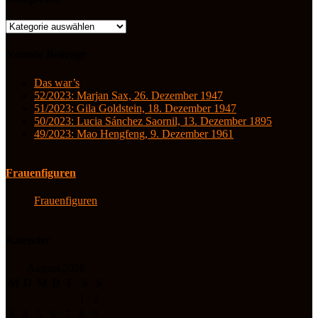
Kategorien
Neueste Beiträge
Das war’s
52/2023: Marjan Sax, 26. Dezember 1947
51/2023: Gila Goldstein, 18. Dezember 1947
50/2023: Lucia Sánchez Saornil, 13. Dezember 1895
49/2023: Mao Hengfeng, 9. Dezember 1961
Frauenfiguren
Frauenfiguren
Kalender
August 2026
M
D
M
D
F
S
S
1
2
3
4
5
6
7
8
9