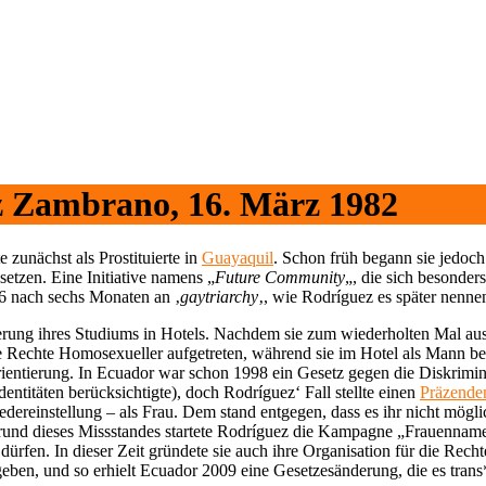
z Zambrano, 16. März 1982
 zunächst als Prostituierte in
Guayaquil
. Schon früh begann sie jedoch
etzen. Eine Initiative namens „
Future Community
„, die sich besonders
06 nach sechs Monaten an ‚
gaytriarchy
‚, wie Rodríguez es später nennen
ierung ihres Studiums in Hotels. Nachdem sie zum wiederholten Mal aus 
ie Rechte Homosexueller aufgetreten, während sie im Hotel als Mann be
rientierung. In Ecuador war schon 1998 ein Gesetz gegen die Diskrim
entitäten berücksichtigte), doch Rodríguez‘ Fall stellte einen
Präzenden
edereinstellung – als Frau. Dem stand entgegen, dass es ihr nicht mög
rund dieses Missstandes startete Rodríguez die Kampagne „Frauennamen f
dürfen. In dieser Zeit gründete sie auch ihre Organisation für die Rec
geben, und so erhielt Ecuador 2009 eine Gesetzesänderung, die es trans