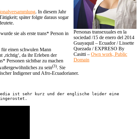
ionalversammlung
. In diesem Jahr
ätigkeit; später folgte daraus sogar
deutete.
Personas transexuales en la
urde sie als erste trans* Person in
sociedad /15 de enero del 2014
Guayaquil – Ecuador / Lissette
Quezada / EXPRESO By
bst für einen schwulen Mann
Casitti –
Own work, Public
 ‚richtig‘, da ihr Erleben der
Domain
ans* Personen sichtbar zu machen
(3)
 Außergewöhnliches zu sein
. Sie
nischer Indigener und Afro-Ecuadorianer.
edia ist sehr kurz und der englische leider eine 
ingerostet.