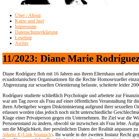
Über / About
Katze und Igel
Impressum
Datenschutzerklärung
Leseliste
Archiv
11/2023: Diane Marie Rodrígue
Diane Rodríguez floh mit 16 Jahren aus ihrem Elternhaus und arbeitete
ecuadorianischen Organisationen für die Rechte Homosexueller einzus
Abgrenzung zur sexuellen Orientierung befasste, scheiterte leider 20
Rodríguez studierte schließlich Psychologie und arbeitete zur Finanz
war am Tag zuvor als Frau auf einer öffentlichen Veranstaltung für d
ihren Arbeitgeber wegen Diskriminierung aufgrund ihrer sexuellen O
erlassen worden (das jedoch noch nicht unterschiedliche Geschlechtsid
Klage einer Privatperson gegen ein Unternehmen. Ihr Ziel war die Wi
Personenstand zu ändern, obwohl sie inzwischen als Frau lebte. Aufg
um die Möglichkeit, ihre persönlichen Daten der Realität anpassen zu 
Silueta X
(Link Spanisch)
. Ihr wurde in der zweiten Instanz Recht ge