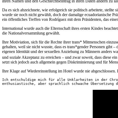
ihren Namen und den Geschlechtseintrag in ihren Daten ändern zu las
Da es sich abzeichnete, wie erfolgreich sie politisch arbeitete, stellte
wurde sie noch nicht gewählt, doch der damalige ecuadorianische Pr
ein öffentliches Treffen von Rodríguez mit dem Präsidenten, das einen
International wurde auch die Elternschaft ihres ersten Kindes beachte
die Nationalversammlung gewählt.
Ihre Motiviation, sich für die Rechte ihrer trans* Mitmenschen einzuse
gehalten, weil sie nicht wusste, dass es trans*gender Personen gibt – 
eigenen Identität und der sexuellen Anziehung zu Männern anders war 
und soziale Akzeptanz zu erreichen – und zwar soweit, dass diese ei
setzt sich jedoch auch allgemein gegen Diskriminierung und für Mens
Ihre Klage auf Wiedereinstellung im Hotel wurde nie abgeschlossen. I
Ich entschuldige mich für alle Unklarheiten in der Chro
enthusiastische, aber sprachlich schwache Übersetzung d