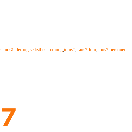
standsänderung
,
selbstbestimmung
,
trans*
,
trans* frau
,
trans* personen